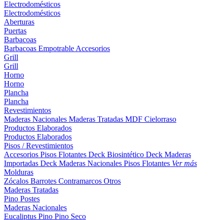
Electrodomésticos
Electrodomésticos
Aberturas
Puertas
Barbacoas
Barbacoas
Empotrable
Accesorios
Grill
Grill
Horno
Horno
Plancha
Plancha
Revestimientos
Maderas Nacionales
Maderas Tratadas
MDF
Cielorraso
Productos Elaborados
Productos Elaborados
Pisos / Revestimientos
Accesorios Pisos Flotantes
Deck Biosintético
Deck Maderas
Importadas
Deck Maderas Nacionales
Pisos Flotantes
Ver más
Molduras
Zócalos
Barrotes
Contramarcos
Otros
Maderas Tratadas
Pino
Postes
Maderas Nacionales
Eucaliptus
Pino
Pino Seco