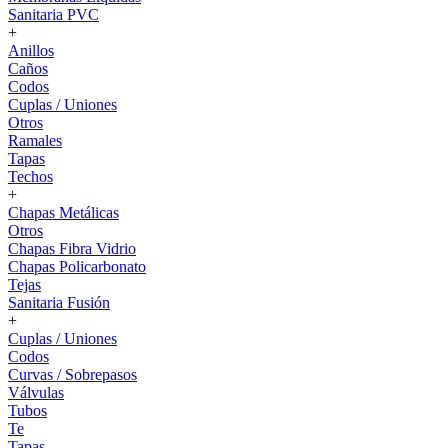
Sanitaria PVC
+
Anillos
Caños
Codos
Cuplas / Uniones
Otros
Ramales
Tapas
Techos
+
Chapas Metálicas
Otros
Chapas Fibra Vidrio
Chapas Policarbonato
Tejas
Sanitaria Fusión
+
Cuplas / Uniones
Codos
Curvas / Sobrepasos
Válvulas
Tubos
Te
Tapas