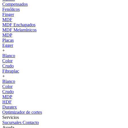
Compensados
Fenólicos
Finger
MDF
MDF Enchapados
MDF Melamínicos
MDP
Placas
Egger
+
Blanco
Color
Crudo
Fibraplac
+
Blanco
Color
Crudo
MDP
HDF
Duratex
Optimizador de cortes
Servicios
Sucursales
Contacto
Ayuda