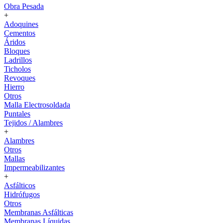
Obra Pesada
+
Adoquines
Cementos
Áridos
Bloques
Ladrillos
Ticholos
Revoques
Hierro
Otros
Malla Electrosoldada
Puntales
Tejidos / Alambres
+
Alambres
Otros
Mallas
Impermeabilizantes
+
Asfálticos
Hidrófugos
Otros
Membranas Asfálticas
Membranas Líquidas