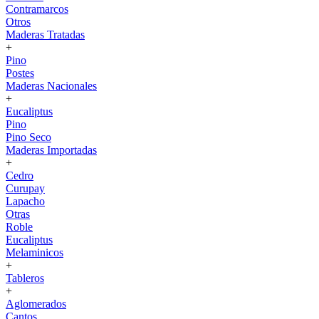
Contramarcos
Otros
Maderas Tratadas
+
Pino
Postes
Maderas Nacionales
+
Eucaliptus
Pino
Pino Seco
Maderas Importadas
+
Cedro
Curupay
Lapacho
Otras
Roble
Eucaliptus
Melaminicos
+
Tableros
+
Aglomerados
Cantos