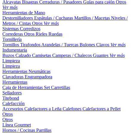
Alcayatas
Bisagras
Cerraduras / Pasadores
Guías para cajón
Otros
Ver más
Herramientas de Mano
Destornilladores
Espátulas / Cucharas
Martillos / Macetas
Niveles /
Metros / Cintas
Otros
Ver más
Sistemas Corredizos
Correderas
Otros
Rieles
Ruedas
Tornillería
Tornillos
Tirafondos
Arandelas / Tuercas
Bulones
Clavos
Ver más
Indumentaria
Buzos
Calzado
Camisetas
Camperas / Chalecos
Guantes
Ver más
Limpieza
Limpieza
Herramientas Neumáticas
Clavadoras
Engrampadora
Herramientas
Caja de Herramientas
Set
Carretillas
Selladores
Titebond
Calefacción
Accesorios
Calefactores a Leña
Calefones
Calefactores a Pellet
Otros
Otros
Línea Gourmet
Hornos / Cocinas
Parrillas