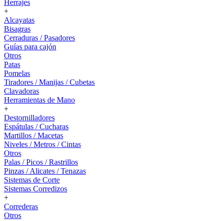
Herrajes
+
Alcayatas
Bisagras
Cerraduras / Pasadores
Guías para cajón
Otros
Patas
Pomelas
Tiradores / Manijas / Cubetas
Clavadoras
Herramientas de Mano
+
Destornilladores
Espátulas / Cucharas
Martillos / Macetas
Niveles / Metros / Cintas
Otros
Palas / Picos / Rastrillos
Pinzas / Alicates / Tenazas
Sistemas de Corte
Sistemas Corredizos
+
Correderas
Otros