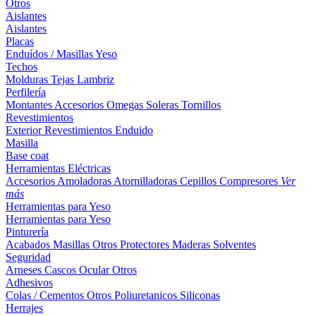
Otros
Aislantes
Aislantes
Placas
Enduídos / Masillas
Yeso
Techos
Molduras
Tejas
Lambriz
Perfilería
Montantes
Accesorios
Omegas
Soleras
Tornillos
Revestimientos
Exterior
Revestimientos
Enduido
Masilla
Base coat
Herramientas Eléctricas
Accesorios
Amoladoras
Atornilladoras
Cepillos
Compresores
Ver
más
Herramientas para Yeso
Herramientas para Yeso
Pinturería
Acabados
Masillas
Otros
Protectores Maderas
Solventes
Seguridad
Arneses
Cascos
Ocular
Otros
Adhesivos
Colas / Cementos
Otros
Poliuretanicos
Siliconas
Herrajes