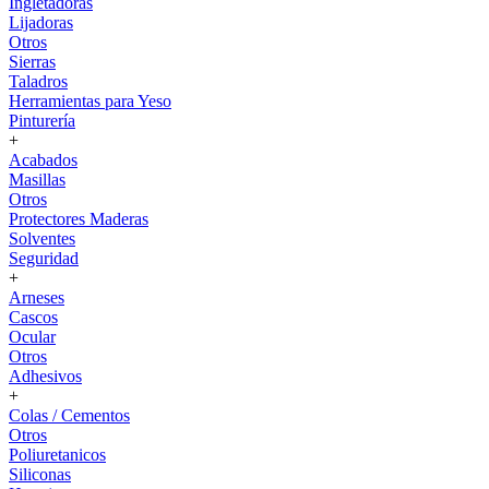
Ingletadoras
Lijadoras
Otros
Sierras
Taladros
Herramientas para Yeso
Pinturería
+
Acabados
Masillas
Otros
Protectores Maderas
Solventes
Seguridad
+
Arneses
Cascos
Ocular
Otros
Adhesivos
+
Colas / Cementos
Otros
Poliuretanicos
Siliconas