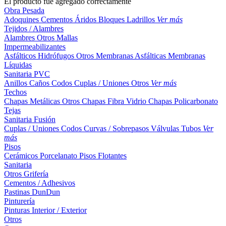
El producto fue agregado correctamente
Obra Pesada
Adoquines
Cementos
Áridos
Bloques
Ladrillos
Ver más
Tejidos / Alambres
Alambres
Otros
Mallas
Impermeabilizantes
Asfálticos
Hidrófugos
Otros
Membranas Asfálticas
Membranas
Líquidas
Sanitaria PVC
Anillos
Caños
Codos
Cuplas / Uniones
Otros
Ver más
Techos
Chapas Metálicas
Otros
Chapas Fibra Vidrio
Chapas Policarbonato
Tejas
Sanitaria Fusión
Cuplas / Uniones
Codos
Curvas / Sobrepasos
Válvulas
Tubos
Ver
más
Pisos
Cerámicos
Porcelanato
Pisos Flotantes
Sanitaria
Otros
Grifería
Cementos / Adhesivos
Pastinas
DunDun
Pinturería
Pinturas Interior / Exterior
Otros