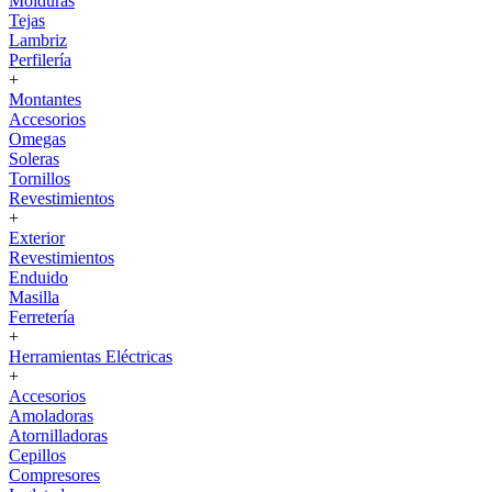
Molduras
Tejas
Lambriz
Perfilería
+
Montantes
Accesorios
Omegas
Soleras
Tornillos
Revestimientos
+
Exterior
Revestimientos
Enduido
Masilla
Ferretería
+
Herramientas Eléctricas
+
Accesorios
Amoladoras
Atornilladoras
Cepillos
Compresores