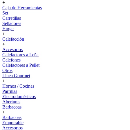
+
Caja de Herramientas
Set
Carretillas
Selladores
Hogar
+
Calefacción
+
Accesorios
Calefactores a Leña
Calefones
Calefactores a Pellet
Otros
Línea Gourmet
+
Hornos / Cocinas
Parrillas
Electrodomésticos
Aberturas
Barbacoas
+
Barbacoas
Empotrable
Accesorios