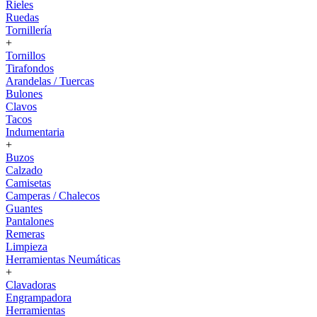
Rieles
Ruedas
Tornillería
+
Tornillos
Tirafondos
Arandelas / Tuercas
Bulones
Clavos
Tacos
Indumentaria
+
Buzos
Calzado
Camisetas
Camperas / Chalecos
Guantes
Pantalones
Remeras
Limpieza
Herramientas Neumáticas
+
Clavadoras
Engrampadora
Herramientas