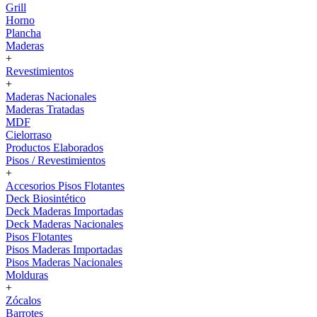
Grill
Horno
Plancha
Maderas
+
Revestimientos
+
Maderas Nacionales
Maderas Tratadas
MDF
Cielorraso
Productos Elaborados
Pisos / Revestimientos
+
Accesorios Pisos Flotantes
Deck Biosintético
Deck Maderas Importadas
Deck Maderas Nacionales
Pisos Flotantes
Pisos Maderas Importadas
Pisos Maderas Nacionales
Molduras
+
Zócalos
Barrotes