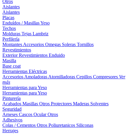
Otros
Aislantes
Aislantes
Placas
Enduídos / Masillas
Yeso
Techos
Molduras
Tejas
Lambriz
Perfilería
Montantes
Accesorios
Omegas
Soleras
Tornillos
Revestimientos
Exterior
Revestimientos
Enduido
Masilla
Base coat
Herramientas Eléctricas
Accesorios
Amoladoras
Atornilladoras
Cepillos
Compresores
Ver
más
Herramientas para Yeso
Herramientas para Yeso
Pinturería
Acabados
Masillas
Otros
Protectores Maderas
Solventes
Seguridad
Arneses
Cascos
Ocular
Otros
Adhesivos
Colas / Cementos
Otros
Poliuretanicos
Siliconas
Herrajes