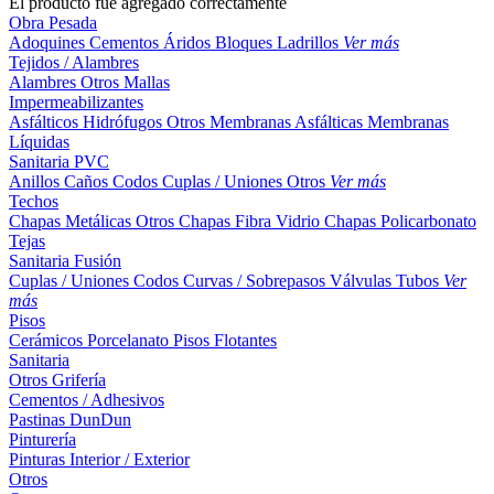
El producto fue agregado correctamente
Obra Pesada
Adoquines
Cementos
Áridos
Bloques
Ladrillos
Ver más
Tejidos / Alambres
Alambres
Otros
Mallas
Impermeabilizantes
Asfálticos
Hidrófugos
Otros
Membranas Asfálticas
Membranas
Líquidas
Sanitaria PVC
Anillos
Caños
Codos
Cuplas / Uniones
Otros
Ver más
Techos
Chapas Metálicas
Otros
Chapas Fibra Vidrio
Chapas Policarbonato
Tejas
Sanitaria Fusión
Cuplas / Uniones
Codos
Curvas / Sobrepasos
Válvulas
Tubos
Ver
más
Pisos
Cerámicos
Porcelanato
Pisos Flotantes
Sanitaria
Otros
Grifería
Cementos / Adhesivos
Pastinas
DunDun
Pinturería
Pinturas Interior / Exterior
Otros