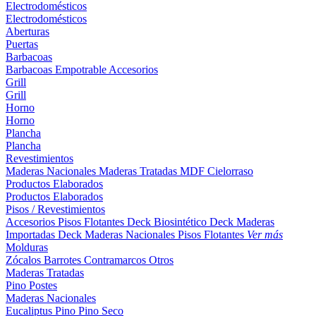
Electrodomésticos
Electrodomésticos
Aberturas
Puertas
Barbacoas
Barbacoas
Empotrable
Accesorios
Grill
Grill
Horno
Horno
Plancha
Plancha
Revestimientos
Maderas Nacionales
Maderas Tratadas
MDF
Cielorraso
Productos Elaborados
Productos Elaborados
Pisos / Revestimientos
Accesorios Pisos Flotantes
Deck Biosintético
Deck Maderas
Importadas
Deck Maderas Nacionales
Pisos Flotantes
Ver más
Molduras
Zócalos
Barrotes
Contramarcos
Otros
Maderas Tratadas
Pino
Postes
Maderas Nacionales
Eucaliptus
Pino
Pino Seco