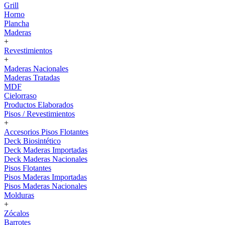
Grill
Horno
Plancha
Maderas
+
Revestimientos
+
Maderas Nacionales
Maderas Tratadas
MDF
Cielorraso
Productos Elaborados
Pisos / Revestimientos
+
Accesorios Pisos Flotantes
Deck Biosintético
Deck Maderas Importadas
Deck Maderas Nacionales
Pisos Flotantes
Pisos Maderas Importadas
Pisos Maderas Nacionales
Molduras
+
Zócalos
Barrotes