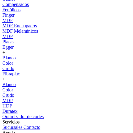
Compensados
Fenólicos
Finger
MDF
MDF Enchapados
MDF Melamínicos
MDP
Placas
Egger
+
Blanco
Color
Crudo
Fibraplac
+
Blanco
Color
Crudo
MDP
HDF
Duratex
Optimizador de cortes
Servicios
Sucursales
Contacto
Ayuda