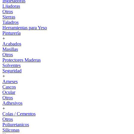
Ingletadoras
Lijadoras
Otros
Sierras
Taladros
Herramientas para Yeso
Pinturería
+
Acabados
Masillas
Otros
Protectores Maderas
Solventes
Seguridad
+
Arneses
Cascos
Ocular
Otros
Adhesivos
+
Colas / Cementos
Otros
Poliuretanicos
Siliconas