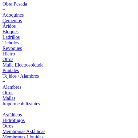
Obra Pesada
+
Adoquines
Cementos
Áridos
Bloques
Ladrillos
Ticholos
Revoques
Hierro
Otros
Malla Electrosoldada
Puntales
Tejidos / Alambres
+
Alambres
Otros
Mallas
Impermeabilizantes
+
Asfálticos
Hidrófugos
Otros
Membranas Asfálticas
Membranas Líquidas