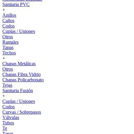
Sanitaria PVC
+
Anillos
Caños
Codos
Cuplas / Uniones
Otros
Ramales
Tapas
Techos
+
Chapas Metálicas
Otros
Chapas Fibra Vidrio
Chapas Policarbonato
Tejas
Sanitaria Fusión
+
Cuplas / Uniones
Codos
Curvas / Sobrepasos
Válvulas
Tubos
Te
Tapas