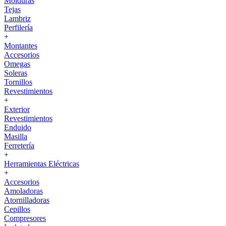
Molduras
Tejas
Lambriz
Perfilería
+
Montantes
Accesorios
Omegas
Soleras
Tornillos
Revestimientos
+
Exterior
Revestimientos
Enduido
Masilla
Ferretería
+
Herramientas Eléctricas
+
Accesorios
Amoladoras
Atornilladoras
Cepillos
Compresores