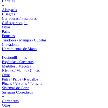
Herrajes
+
Alcayatas
Bisagras
Cerraduras / Pasadores
Guías para cajón
Otros
Patas
Pomelas
Tiradores / Manijas / Cubetas
Clavadoras
Herramientas de Mano
+
Destornilladores
Espátulas / Cucharas
Martillos / Macetas
Niveles / Metros / Cintas
Otros
Palas / Picos / Rastrillos
Pinzas / Alicates / Tenazas
Sistemas de Corte
Sistemas Corredizos
+
Correderas
Otros