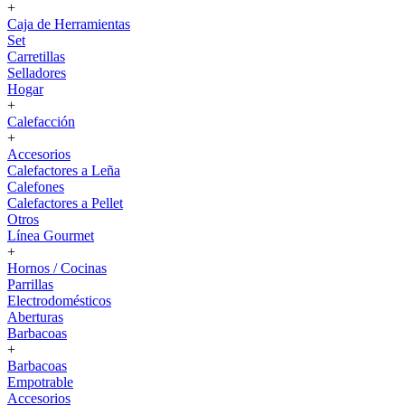
+
Caja de Herramientas
Set
Carretillas
Selladores
Hogar
+
Calefacción
+
Accesorios
Calefactores a Leña
Calefones
Calefactores a Pellet
Otros
Línea Gourmet
+
Hornos / Cocinas
Parrillas
Electrodomésticos
Aberturas
Barbacoas
+
Barbacoas
Empotrable
Accesorios