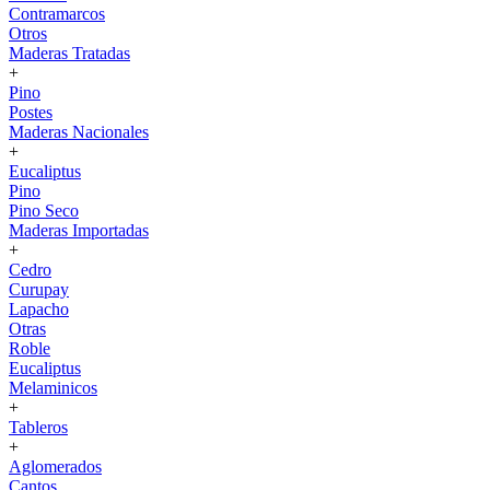
Contramarcos
Otros
Maderas Tratadas
+
Pino
Postes
Maderas Nacionales
+
Eucaliptus
Pino
Pino Seco
Maderas Importadas
+
Cedro
Curupay
Lapacho
Otras
Roble
Eucaliptus
Melaminicos
+
Tableros
+
Aglomerados
Cantos