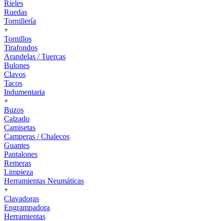
Rieles
Ruedas
Tornillería
+
Tornillos
Tirafondos
Arandelas / Tuercas
Bulones
Clavos
Tacos
Indumentaria
+
Buzos
Calzado
Camisetas
Camperas / Chalecos
Guantes
Pantalones
Remeras
Limpieza
Herramientas Neumáticas
+
Clavadoras
Engrampadora
Herramientas