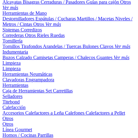
Alcayatas
Bisagras
Cerraduras / Pasadores
Guías para cajón
Otros
Ver más
Herramientas de Mano
Destornilladores
Espátulas / Cucharas
Martillos / Macetas
Niveles /
Metros / Cintas
Otros
Ver más
Sistemas Corredizos
Correderas
Otros
Rieles
Ruedas
Tornillería
Tornillos
Tirafondos
Arandelas / Tuercas
Bulones
Clavos
Ver más
Indumentaria
Buzos
Calzado
Camisetas
Camperas / Chalecos
Guantes
Ver más
Limpieza
Limpieza
Herramientas Neumáticas
Clavadoras
Engrampadora
Herramientas
Caja de Herramientas
Set
Carretillas
Selladores
Titebond
Calefacción
Accesorios
Calefactores a Leña
Calefones
Calefactores a Pellet
Otros
Otros
Línea Gourmet
Hornos / Cocinas
Parrillas