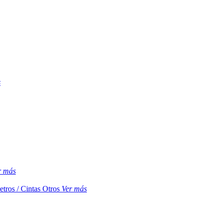
s
r más
etros / Cintas
Otros
Ver más