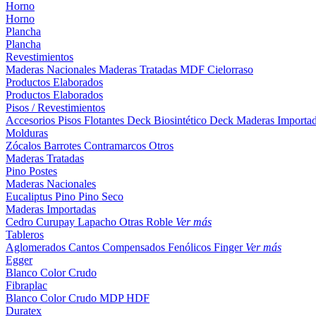
Horno
Horno
Plancha
Plancha
Revestimientos
Maderas Nacionales
Maderas Tratadas
MDF
Cielorraso
Productos Elaborados
Productos Elaborados
Pisos / Revestimientos
Accesorios Pisos Flotantes
Deck Biosintético
Deck Maderas Importa
Molduras
Zócalos
Barrotes
Contramarcos
Otros
Maderas Tratadas
Pino
Postes
Maderas Nacionales
Eucaliptus
Pino
Pino Seco
Maderas Importadas
Cedro
Curupay
Lapacho
Otras
Roble
Ver más
Tableros
Aglomerados
Cantos
Compensados
Fenólicos
Finger
Ver más
Egger
Blanco
Color
Crudo
Fibraplac
Blanco
Color
Crudo
MDP
HDF
Duratex