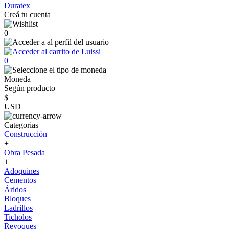
Duratex
Creá tu cuenta
0
0
Moneda
Según producto
$
USD
Categorias
Construcción
+
Obra Pesada
+
Adoquines
Cementos
Áridos
Bloques
Ladrillos
Ticholos
Revoques