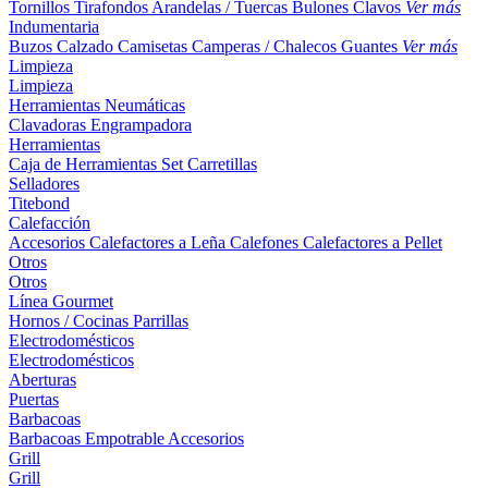
Tornillos
Tirafondos
Arandelas / Tuercas
Bulones
Clavos
Ver más
Indumentaria
Buzos
Calzado
Camisetas
Camperas / Chalecos
Guantes
Ver más
Limpieza
Limpieza
Herramientas Neumáticas
Clavadoras
Engrampadora
Herramientas
Caja de Herramientas
Set
Carretillas
Selladores
Titebond
Calefacción
Accesorios
Calefactores a Leña
Calefones
Calefactores a Pellet
Otros
Otros
Línea Gourmet
Hornos / Cocinas
Parrillas
Electrodomésticos
Electrodomésticos
Aberturas
Puertas
Barbacoas
Barbacoas
Empotrable
Accesorios
Grill
Grill