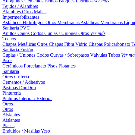
Adoquines
Cementos
Áridos
Bloques
Ladrillos
Ver más
Tejidos / Alambres
Alambres
Otros
Mallas
Impermeabilizantes
Asfálticos
Hidrófugos
Otros
Membranas Asfálticas
Membranas Líqui
Sanitaria PVC
Anillos
Caños
Codos
Cuplas / Uniones
Otros
Ver más
Techos
Chapas Metálicas
Otros
Chapas Fibra Vidrio
Chapas Policarbonato
T
Sanitaria Fusión
Cuplas / Uniones
Codos
Curvas / Sobrepasos
Válvulas
Tubos
Ver má
Pisos
Cerámicos
Porcelanato
Pisos Flotantes
Sanitaria
Otros
Grifería
Cementos / Adhesivos
Pastinas
DunDun
Pinturería
Pinturas Interior / Exterior
Otros
Otros
Aislantes
Aislantes
Placas
Enduídos / Masillas
Yeso