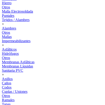
Hierro
Otros
Malla Electrosoldada
Puntales
Tejidos / Alambres
+
Alambres
Otros
Mallas
Impermeabilizantes
+
Asfálticos
Hidrófugos
Otros
Membranas Asfálticas
Membranas Líquidas
Sanitaria PVC
+
Anillos
Caños
Codos
Cuplas / Uniones
Otros
Ramales
Tapas