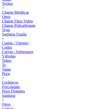
Techos
+
Chapas Metálicas
Otros
Chapas Fibra Vidrio
Chapas Policarbonato
Tejas
Sanitaria Fusión
+
Cuplas / Uniones
Codos
Curvas / Sobrepasos
Válvulas
Tubos
Te
Tapas
Pisos
+
Cerámicos
Porcelanato
Pisos Flotantes
Sanitaria
+
Otros
Grifería