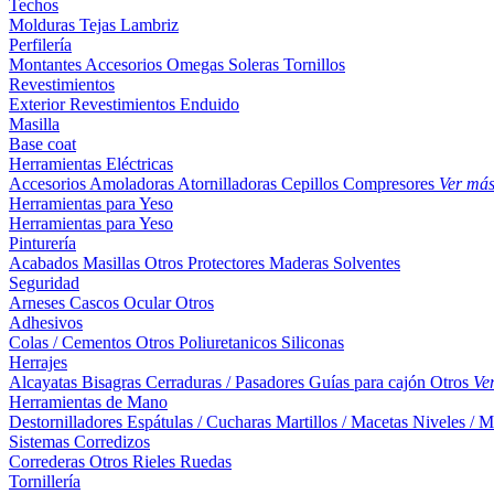
Techos
Molduras
Tejas
Lambriz
Perfilería
Montantes
Accesorios
Omegas
Soleras
Tornillos
Revestimientos
Exterior
Revestimientos
Enduido
Masilla
Base coat
Herramientas Eléctricas
Accesorios
Amoladoras
Atornilladoras
Cepillos
Compresores
Ver má
Herramientas para Yeso
Herramientas para Yeso
Pinturería
Acabados
Masillas
Otros
Protectores Maderas
Solventes
Seguridad
Arneses
Cascos
Ocular
Otros
Adhesivos
Colas / Cementos
Otros
Poliuretanicos
Siliconas
Herrajes
Alcayatas
Bisagras
Cerraduras / Pasadores
Guías para cajón
Otros
Ve
Herramientas de Mano
Destornilladores
Espátulas / Cucharas
Martillos / Macetas
Niveles / M
Sistemas Corredizos
Correderas
Otros
Rieles
Ruedas
Tornillería