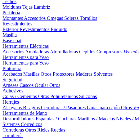
Techos
Molduras
Tejas
Lambriz
Perfilería
Montantes
Accesorios
Omegas
Soleras
Tornillos
Revestimientos
Exterior
Revestimientos
Enduido
Masilla
Base coat
Herramientas Eléctricas
Accesorios
Amoladoras
Atornilladoras
Cepillos
Compresores
Ver má
Herramientas para Yeso
Herramientas para Yeso
Pinturería
Acabados
Masillas
Otros
Protectores Maderas
Solventes
Seguridad
Arneses
Cascos
Ocular
Otros
Adhesivos
Colas / Cementos
Otros
Poliuretanicos
Siliconas
Herrajes
Alcayatas
Bisagras
Cerraduras / Pasadores
Guías para cajón
Otros
Ve
Herramientas de Mano
Destornilladores
Espátulas / Cucharas
Martillos / Macetas
Niveles / M
Sistemas Corredizos
Correderas
Otros
Rieles
Ruedas
Tornillería