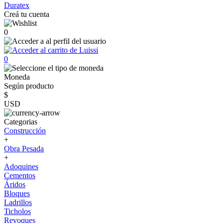
Duratex
Creá tu cuenta
0
0
Moneda
Según producto
$
USD
Categorias
Construcción
+
Obra Pesada
+
Adoquines
Cementos
Áridos
Bloques
Ladrillos
Ticholos
Revoques