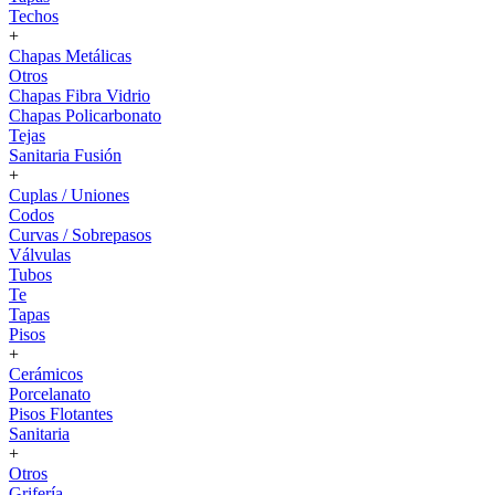
Techos
+
Chapas Metálicas
Otros
Chapas Fibra Vidrio
Chapas Policarbonato
Tejas
Sanitaria Fusión
+
Cuplas / Uniones
Codos
Curvas / Sobrepasos
Válvulas
Tubos
Te
Tapas
Pisos
+
Cerámicos
Porcelanato
Pisos Flotantes
Sanitaria
+
Otros
Grifería