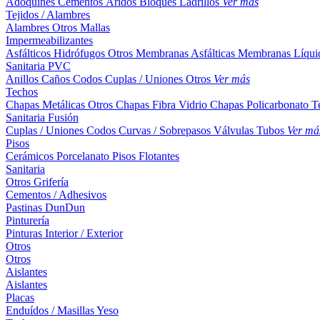
Adoquines
Cementos
Áridos
Bloques
Ladrillos
Ver más
Tejidos / Alambres
Alambres
Otros
Mallas
Impermeabilizantes
Asfálticos
Hidrófugos
Otros
Membranas Asfálticas
Membranas Líqui
Sanitaria PVC
Anillos
Caños
Codos
Cuplas / Uniones
Otros
Ver más
Techos
Chapas Metálicas
Otros
Chapas Fibra Vidrio
Chapas Policarbonato
T
Sanitaria Fusión
Cuplas / Uniones
Codos
Curvas / Sobrepasos
Válvulas
Tubos
Ver má
Pisos
Cerámicos
Porcelanato
Pisos Flotantes
Sanitaria
Otros
Grifería
Cementos / Adhesivos
Pastinas
DunDun
Pinturería
Pinturas Interior / Exterior
Otros
Otros
Aislantes
Aislantes
Placas
Enduídos / Masillas
Yeso