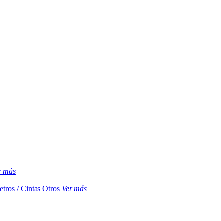
s
r más
etros / Cintas
Otros
Ver más