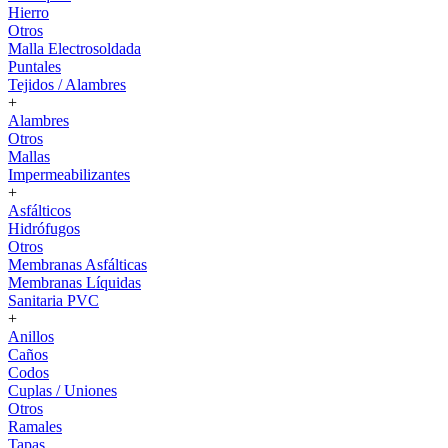
Hierro
Otros
Malla Electrosoldada
Puntales
Tejidos / Alambres
+
Alambres
Otros
Mallas
Impermeabilizantes
+
Asfálticos
Hidrófugos
Otros
Membranas Asfálticas
Membranas Líquidas
Sanitaria PVC
+
Anillos
Caños
Codos
Cuplas / Uniones
Otros
Ramales
Tapas