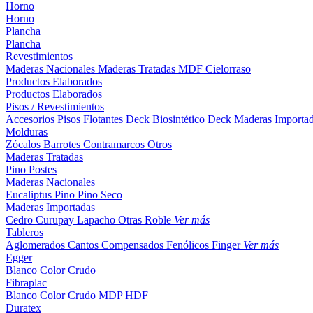
Horno
Horno
Plancha
Plancha
Revestimientos
Maderas Nacionales
Maderas Tratadas
MDF
Cielorraso
Productos Elaborados
Productos Elaborados
Pisos / Revestimientos
Accesorios Pisos Flotantes
Deck Biosintético
Deck Maderas Importa
Molduras
Zócalos
Barrotes
Contramarcos
Otros
Maderas Tratadas
Pino
Postes
Maderas Nacionales
Eucaliptus
Pino
Pino Seco
Maderas Importadas
Cedro
Curupay
Lapacho
Otras
Roble
Ver más
Tableros
Aglomerados
Cantos
Compensados
Fenólicos
Finger
Ver más
Egger
Blanco
Color
Crudo
Fibraplac
Blanco
Color
Crudo
MDP
HDF
Duratex