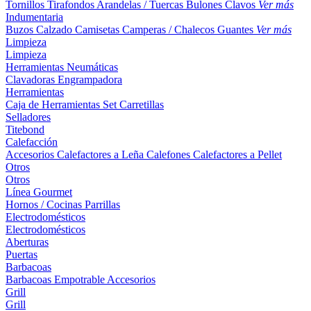
Tornillos
Tirafondos
Arandelas / Tuercas
Bulones
Clavos
Ver más
Indumentaria
Buzos
Calzado
Camisetas
Camperas / Chalecos
Guantes
Ver más
Limpieza
Limpieza
Herramientas Neumáticas
Clavadoras
Engrampadora
Herramientas
Caja de Herramientas
Set
Carretillas
Selladores
Titebond
Calefacción
Accesorios
Calefactores a Leña
Calefones
Calefactores a Pellet
Otros
Otros
Línea Gourmet
Hornos / Cocinas
Parrillas
Electrodomésticos
Electrodomésticos
Aberturas
Puertas
Barbacoas
Barbacoas
Empotrable
Accesorios
Grill
Grill