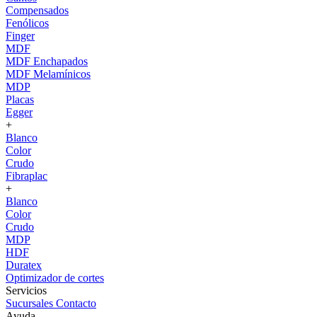
Compensados
Fenólicos
Finger
MDF
MDF Enchapados
MDF Melamínicos
MDP
Placas
Egger
+
Blanco
Color
Crudo
Fibraplac
+
Blanco
Color
Crudo
MDP
HDF
Duratex
Optimizador de cortes
Servicios
Sucursales
Contacto
Ayuda