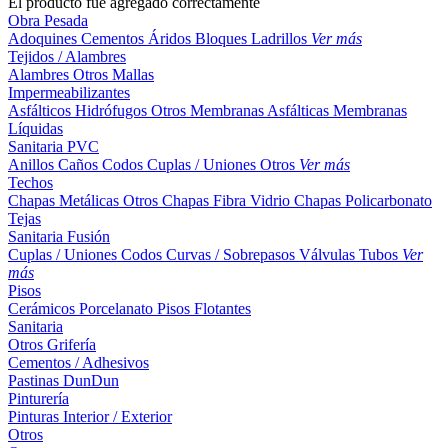
El producto fue agregado correctamente
Obra Pesada
Adoquines
Cementos
Áridos
Bloques
Ladrillos
Ver más
Tejidos / Alambres
Alambres
Otros
Mallas
Impermeabilizantes
Asfálticos
Hidrófugos
Otros
Membranas Asfálticas
Membranas
Líquidas
Sanitaria PVC
Anillos
Caños
Codos
Cuplas / Uniones
Otros
Ver más
Techos
Chapas Metálicas
Otros
Chapas Fibra Vidrio
Chapas Policarbonato
Tejas
Sanitaria Fusión
Cuplas / Uniones
Codos
Curvas / Sobrepasos
Válvulas
Tubos
Ver
más
Pisos
Cerámicos
Porcelanato
Pisos Flotantes
Sanitaria
Otros
Grifería
Cementos / Adhesivos
Pastinas
DunDun
Pinturería
Pinturas Interior / Exterior
Otros