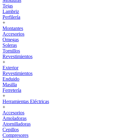
Molduras
Tejas
Lambriz
Perfilería
+
Montantes
Accesorios
Omegas
Soleras
Tornillos
Revestimientos
+
Exterior
Revestimientos
Enduido
Masilla
Ferretería
+
Herramientas Eléctricas
+
Accesorios
Amoladoras
Atornilladoras
Cepillos
Compresores