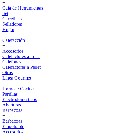
+
Caja de Herramientas
Set
Carretillas
Selladores
Hogar
+
Calefacción
+
Accesorios
Calefactores a Leña
Calefones
Calefactores a Pellet
Otros
Línea Gourmet
+
Hornos / Cocinas
Parrillas
Electrodomésticos
Aberturas
Barbacoas
+
Barbacoas
Empotrable
Accesorios