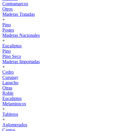
Contramarcos
Otros
Maderas Tratadas
+
Pino
Postes
Maderas Nacionales
+
Eucaliptus
Pino
Pino Seco
Maderas Importadas
+
Cedro
Curupay
Lapacho
Otras
Roble
Eucaliptus
Melaminicos
+
Tableros
+
Aglomerados
Cantos