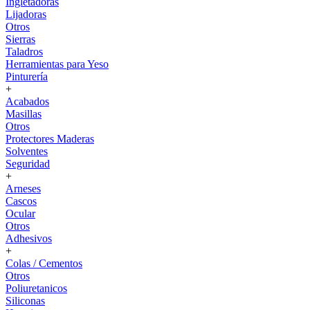
Ingletadoras
Lijadoras
Otros
Sierras
Taladros
Herramientas para Yeso
Pinturería
+
Acabados
Masillas
Otros
Protectores Maderas
Solventes
Seguridad
+
Arneses
Cascos
Ocular
Otros
Adhesivos
+
Colas / Cementos
Otros
Poliuretanicos
Siliconas