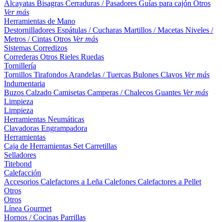
Alcayatas
Bisagras
Cerraduras / Pasadores
Guías para cajón
Otros
Ver más
Herramientas de Mano
Destornilladores
Espátulas / Cucharas
Martillos / Macetas
Niveles /
Metros / Cintas
Otros
Ver más
Sistemas Corredizos
Correderas
Otros
Rieles
Ruedas
Tornillería
Tornillos
Tirafondos
Arandelas / Tuercas
Bulones
Clavos
Ver más
Indumentaria
Buzos
Calzado
Camisetas
Camperas / Chalecos
Guantes
Ver más
Limpieza
Limpieza
Herramientas Neumáticas
Clavadoras
Engrampadora
Herramientas
Caja de Herramientas
Set
Carretillas
Selladores
Titebond
Calefacción
Accesorios
Calefactores a Leña
Calefones
Calefactores a Pellet
Otros
Otros
Línea Gourmet
Hornos / Cocinas
Parrillas