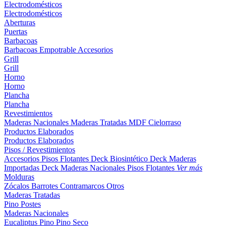
Electrodomésticos
Electrodomésticos
Aberturas
Puertas
Barbacoas
Barbacoas
Empotrable
Accesorios
Grill
Grill
Horno
Horno
Plancha
Plancha
Revestimientos
Maderas Nacionales
Maderas Tratadas
MDF
Cielorraso
Productos Elaborados
Productos Elaborados
Pisos / Revestimientos
Accesorios Pisos Flotantes
Deck Biosintético
Deck Maderas
Importadas
Deck Maderas Nacionales
Pisos Flotantes
Ver más
Molduras
Zócalos
Barrotes
Contramarcos
Otros
Maderas Tratadas
Pino
Postes
Maderas Nacionales
Eucaliptus
Pino
Pino Seco