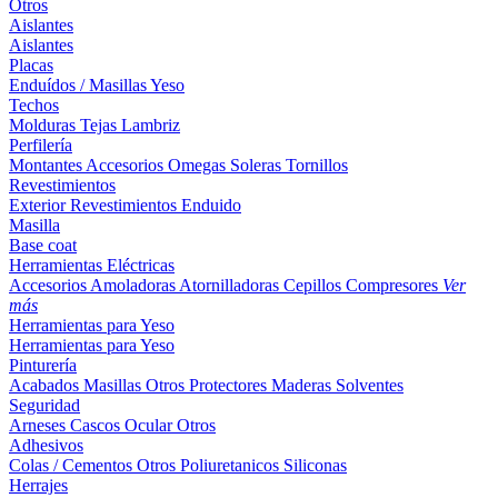
Otros
Aislantes
Aislantes
Placas
Enduídos / Masillas
Yeso
Techos
Molduras
Tejas
Lambriz
Perfilería
Montantes
Accesorios
Omegas
Soleras
Tornillos
Revestimientos
Exterior
Revestimientos
Enduido
Masilla
Base coat
Herramientas Eléctricas
Accesorios
Amoladoras
Atornilladoras
Cepillos
Compresores
Ver
más
Herramientas para Yeso
Herramientas para Yeso
Pinturería
Acabados
Masillas
Otros
Protectores Maderas
Solventes
Seguridad
Arneses
Cascos
Ocular
Otros
Adhesivos
Colas / Cementos
Otros
Poliuretanicos
Siliconas
Herrajes