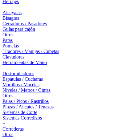
Herrajes
+
Alcayatas
Bisagras
Cerraduras / Pasadores
Guías para cajón
Otros
Patas
Pomelas
Tiradores / Manijas / Cubetas
Clavadoras
Herramientas de Mano
+
Destornilladores
Espátulas / Cucharas
Martillos / Macetas
Niveles / Metros / Cintas
Otros
Palas / Picos / Rastrillos
Pinzas / Alicates / Tenazas
Sistemas de Corte
Sistemas Corredizos
+
Correderas
Otros