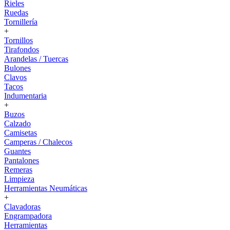
Rieles
Ruedas
Tornillería
+
Tornillos
Tirafondos
Arandelas / Tuercas
Bulones
Clavos
Tacos
Indumentaria
+
Buzos
Calzado
Camisetas
Camperas / Chalecos
Guantes
Pantalones
Remeras
Limpieza
Herramientas Neumáticas
+
Clavadoras
Engrampadora
Herramientas