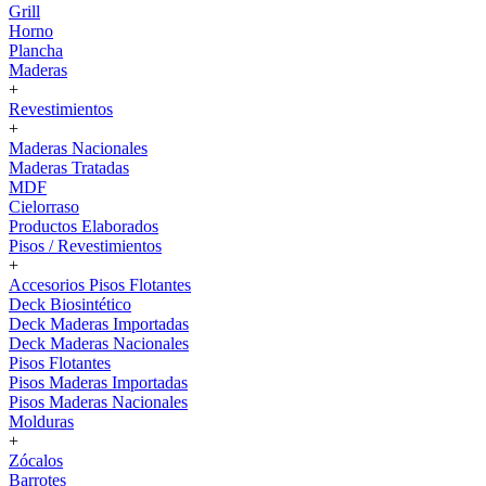
Grill
Horno
Plancha
Maderas
+
Revestimientos
+
Maderas Nacionales
Maderas Tratadas
MDF
Cielorraso
Productos Elaborados
Pisos / Revestimientos
+
Accesorios Pisos Flotantes
Deck Biosintético
Deck Maderas Importadas
Deck Maderas Nacionales
Pisos Flotantes
Pisos Maderas Importadas
Pisos Maderas Nacionales
Molduras
+
Zócalos
Barrotes