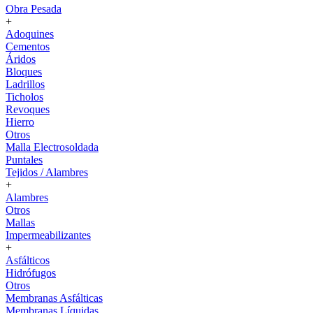
Obra Pesada
+
Adoquines
Cementos
Áridos
Bloques
Ladrillos
Ticholos
Revoques
Hierro
Otros
Malla Electrosoldada
Puntales
Tejidos / Alambres
+
Alambres
Otros
Mallas
Impermeabilizantes
+
Asfálticos
Hidrófugos
Otros
Membranas Asfálticas
Membranas Líquidas