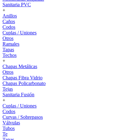
Sanitaria PVC
+
Anillos
Caños
Codos
Cuplas / Uniones
Otros
Ramales
Tapas
Techos
+
Chapas Metálicas
Otros
Chapas Fibra Vidrio
Chapas Policarbonato
Tejas
Sanitaria Fusión
+
Cuplas / Uniones
Codos
Curvas / Sobrepasos
Válvulas
Tubos
Te
Tapas