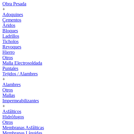
Obra Pesada
+
Adoquines
Cementos
Áridos
Bloques
Ladrillos
Ticholos
Revoques
Hierro
Otros
Malla Electrosoldada
Puntales
Tejidos / Alambres
+
Alambres
Otros
Mallas
Impermeabilizantes
+
Asfálticos
Hidrófugos
Otros
Membranas Asfálticas
Membranas Líquidas