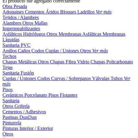
El producto fue agregado correctamente
Obra Pesada
Adoquines
Cementos
Áridos
Bloques
Ladrillos
Ver más
Tejidos / Alambres
Alambres
Otros
Mallas
Impermeabilizantes
Asfálticos
Hidrófugos
Otros
Membranas Asfálticas
Membranas
Líquidas
Sanitaria PVC
Anillos
Caños
Codos
Cuplas / Uniones
Otros
Ver más
Techos
Chapas Metálicas
Otros
Chapas Fibra Vidrio
Chapas Policarbonato
Tejas
Sanitaria Fusión
Cuplas / Uniones
Codos
Curvas / Sobrepasos
Válvulas
Tubos
Ver
más
Pisos
Cerámicos
Porcelanato
Pisos Flotantes
Sanitaria
Otros
Grifería
Cementos / Adhesivos
Pastinas
DunDun
Pinturería
Pinturas Interior / Exterior
Otros