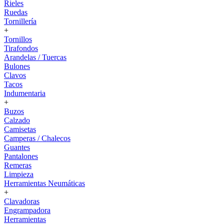
Rieles
Ruedas
Tornillería
+
Tornillos
Tirafondos
Arandelas / Tuercas
Bulones
Clavos
Tacos
Indumentaria
+
Buzos
Calzado
Camisetas
Camperas / Chalecos
Guantes
Pantalones
Remeras
Limpieza
Herramientas Neumáticas
+
Clavadoras
Engrampadora
Herramientas