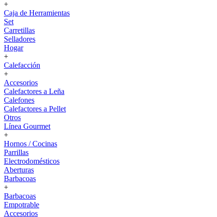
+
Caja de Herramientas
Set
Carretillas
Selladores
Hogar
+
Calefacción
+
Accesorios
Calefactores a Leña
Calefones
Calefactores a Pellet
Otros
Línea Gourmet
+
Hornos / Cocinas
Parrillas
Electrodomésticos
Aberturas
Barbacoas
+
Barbacoas
Empotrable
Accesorios