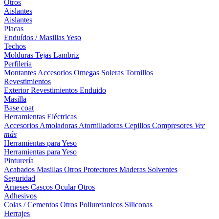
Otros
Aislantes
Aislantes
Placas
Enduídos / Masillas
Yeso
Techos
Molduras
Tejas
Lambriz
Perfilería
Montantes
Accesorios
Omegas
Soleras
Tornillos
Revestimientos
Exterior
Revestimientos
Enduido
Masilla
Base coat
Herramientas Eléctricas
Accesorios
Amoladoras
Atornilladoras
Cepillos
Compresores
Ver
más
Herramientas para Yeso
Herramientas para Yeso
Pinturería
Acabados
Masillas
Otros
Protectores Maderas
Solventes
Seguridad
Arneses
Cascos
Ocular
Otros
Adhesivos
Colas / Cementos
Otros
Poliuretanicos
Siliconas
Herrajes