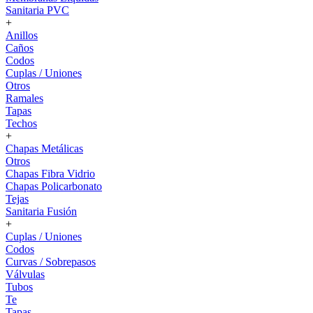
Sanitaria PVC
+
Anillos
Caños
Codos
Cuplas / Uniones
Otros
Ramales
Tapas
Techos
+
Chapas Metálicas
Otros
Chapas Fibra Vidrio
Chapas Policarbonato
Tejas
Sanitaria Fusión
+
Cuplas / Uniones
Codos
Curvas / Sobrepasos
Válvulas
Tubos
Te
Tapas