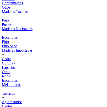
Contramarcos
Otros
Maderas Tratadas
+
Pino
Postes
Maderas Nacionales
+
Eucaliptus
Pino
Pino Seco
Maderas Importadas
+
Cedro
Curupay
Lapacho
Otras
Roble
Eucaliptus
Melaminicos
+
Tableros
+
Aglomerados
Cantos