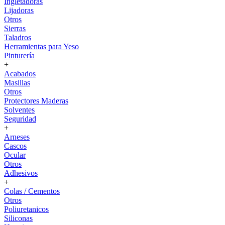
Ingletadoras
Lijadoras
Otros
Sierras
Taladros
Herramientas para Yeso
Pinturería
+
Acabados
Masillas
Otros
Protectores Maderas
Solventes
Seguridad
+
Arneses
Cascos
Ocular
Otros
Adhesivos
+
Colas / Cementos
Otros
Poliuretanicos
Siliconas