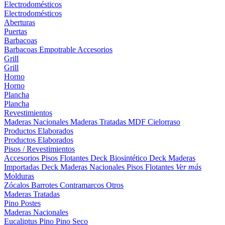
Electrodomésticos
Electrodomésticos
Aberturas
Puertas
Barbacoas
Barbacoas
Empotrable
Accesorios
Grill
Grill
Horno
Horno
Plancha
Plancha
Revestimientos
Maderas Nacionales
Maderas Tratadas
MDF
Cielorraso
Productos Elaborados
Productos Elaborados
Pisos / Revestimientos
Accesorios Pisos Flotantes
Deck Biosintético
Deck Maderas
Importadas
Deck Maderas Nacionales
Pisos Flotantes
Ver más
Molduras
Zócalos
Barrotes
Contramarcos
Otros
Maderas Tratadas
Pino
Postes
Maderas Nacionales
Eucaliptus
Pino
Pino Seco