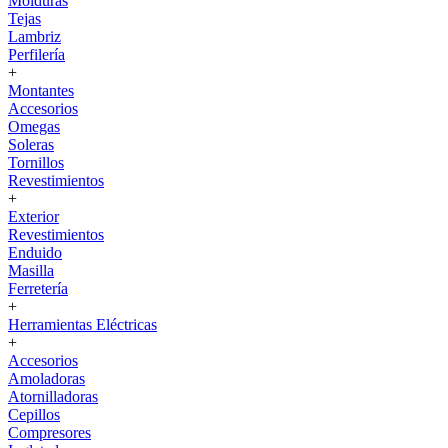
Molduras
Tejas
Lambriz
Perfilería
+
Montantes
Accesorios
Omegas
Soleras
Tornillos
Revestimientos
+
Exterior
Revestimientos
Enduido
Masilla
Ferretería
+
Herramientas Eléctricas
+
Accesorios
Amoladoras
Atornilladoras
Cepillos
Compresores