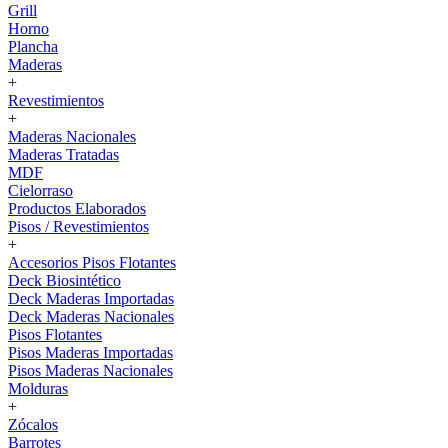
Grill
Horno
Plancha
Maderas
+
Revestimientos
+
Maderas Nacionales
Maderas Tratadas
MDF
Cielorraso
Productos Elaborados
Pisos / Revestimientos
+
Accesorios Pisos Flotantes
Deck Biosintético
Deck Maderas Importadas
Deck Maderas Nacionales
Pisos Flotantes
Pisos Maderas Importadas
Pisos Maderas Nacionales
Molduras
+
Zócalos
Barrotes