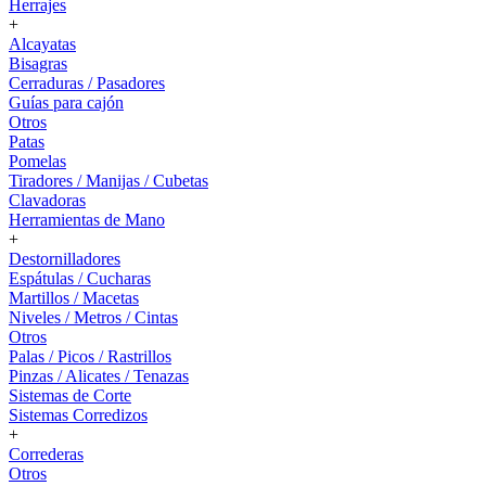
Herrajes
+
Alcayatas
Bisagras
Cerraduras / Pasadores
Guías para cajón
Otros
Patas
Pomelas
Tiradores / Manijas / Cubetas
Clavadoras
Herramientas de Mano
+
Destornilladores
Espátulas / Cucharas
Martillos / Macetas
Niveles / Metros / Cintas
Otros
Palas / Picos / Rastrillos
Pinzas / Alicates / Tenazas
Sistemas de Corte
Sistemas Corredizos
+
Correderas
Otros