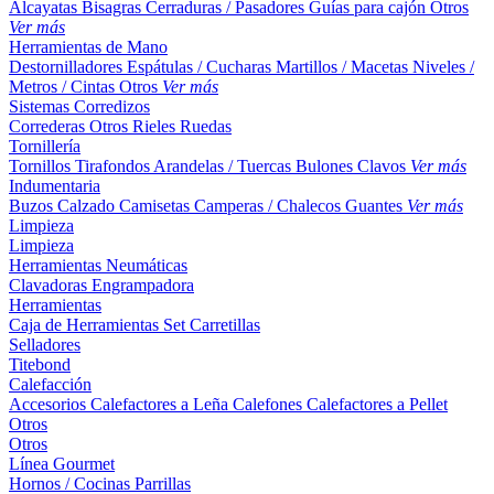
Alcayatas
Bisagras
Cerraduras / Pasadores
Guías para cajón
Otros
Ver más
Herramientas de Mano
Destornilladores
Espátulas / Cucharas
Martillos / Macetas
Niveles /
Metros / Cintas
Otros
Ver más
Sistemas Corredizos
Correderas
Otros
Rieles
Ruedas
Tornillería
Tornillos
Tirafondos
Arandelas / Tuercas
Bulones
Clavos
Ver más
Indumentaria
Buzos
Calzado
Camisetas
Camperas / Chalecos
Guantes
Ver más
Limpieza
Limpieza
Herramientas Neumáticas
Clavadoras
Engrampadora
Herramientas
Caja de Herramientas
Set
Carretillas
Selladores
Titebond
Calefacción
Accesorios
Calefactores a Leña
Calefones
Calefactores a Pellet
Otros
Otros
Línea Gourmet
Hornos / Cocinas
Parrillas