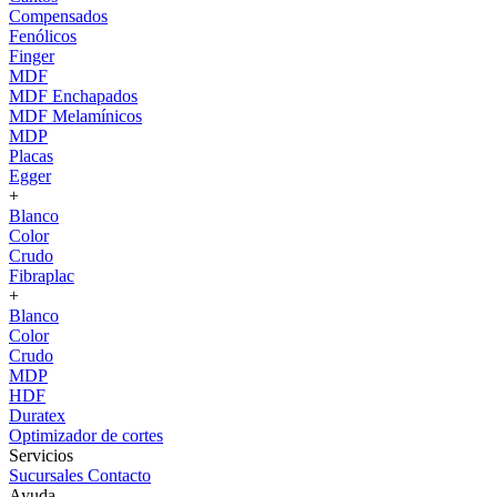
Compensados
Fenólicos
Finger
MDF
MDF Enchapados
MDF Melamínicos
MDP
Placas
Egger
+
Blanco
Color
Crudo
Fibraplac
+
Blanco
Color
Crudo
MDP
HDF
Duratex
Optimizador de cortes
Servicios
Sucursales
Contacto
Ayuda