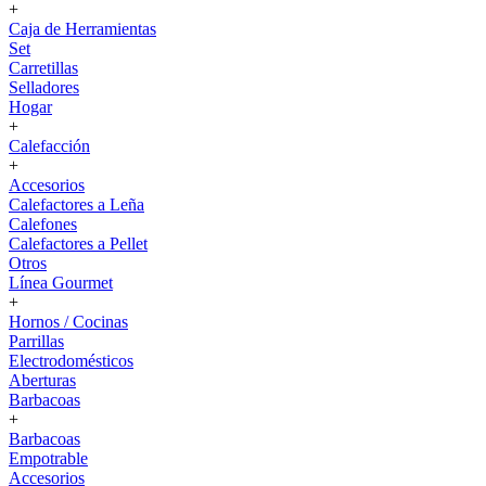
+
Caja de Herramientas
Set
Carretillas
Selladores
Hogar
+
Calefacción
+
Accesorios
Calefactores a Leña
Calefones
Calefactores a Pellet
Otros
Línea Gourmet
+
Hornos / Cocinas
Parrillas
Electrodomésticos
Aberturas
Barbacoas
+
Barbacoas
Empotrable
Accesorios