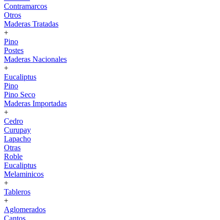
Contramarcos
Otros
Maderas Tratadas
+
Pino
Postes
Maderas Nacionales
+
Eucaliptus
Pino
Pino Seco
Maderas Importadas
+
Cedro
Curupay
Lapacho
Otras
Roble
Eucaliptus
Melaminicos
+
Tableros
+
Aglomerados
Cantos