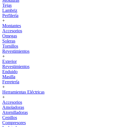
Molduras
Tejas
Lambriz
Perfilería
+
Montantes
Accesorios
Omegas
Soleras
Tornillos
Revestimientos
+
Exterior
Revestimientos
Enduido
Masilla
Ferretería
+
Herramientas Eléctricas
+
Accesorios
Amoladoras
Atornilladoras
Cepillos
Compresores