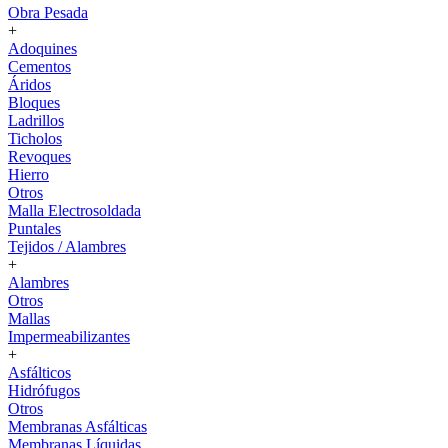
Obra Pesada
+
Adoquines
Cementos
Áridos
Bloques
Ladrillos
Ticholos
Revoques
Hierro
Otros
Malla Electrosoldada
Puntales
Tejidos / Alambres
+
Alambres
Otros
Mallas
Impermeabilizantes
+
Asfálticos
Hidrófugos
Otros
Membranas Asfálticas
Membranas Líquidas