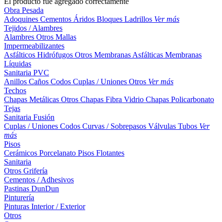
El producto fue agregado correctamente
Obra Pesada
Adoquines
Cementos
Áridos
Bloques
Ladrillos
Ver más
Tejidos / Alambres
Alambres
Otros
Mallas
Impermeabilizantes
Asfálticos
Hidrófugos
Otros
Membranas Asfálticas
Membranas
Líquidas
Sanitaria PVC
Anillos
Caños
Codos
Cuplas / Uniones
Otros
Ver más
Techos
Chapas Metálicas
Otros
Chapas Fibra Vidrio
Chapas Policarbonato
Tejas
Sanitaria Fusión
Cuplas / Uniones
Codos
Curvas / Sobrepasos
Válvulas
Tubos
Ver
más
Pisos
Cerámicos
Porcelanato
Pisos Flotantes
Sanitaria
Otros
Grifería
Cementos / Adhesivos
Pastinas
DunDun
Pinturería
Pinturas Interior / Exterior
Otros