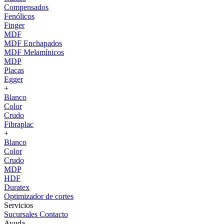
Compensados
Fenólicos
Finger
MDF
MDF Enchapados
MDF Melamínicos
MDP
Placas
Egger
+
Blanco
Color
Crudo
Fibraplac
+
Blanco
Color
Crudo
MDP
HDF
Duratex
Optimizador de cortes
Servicios
Sucursales
Contacto
Ayuda