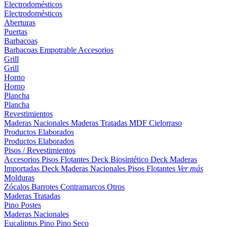
Electrodomésticos
Electrodomésticos
Aberturas
Puertas
Barbacoas
Barbacoas
Empotrable
Accesorios
Grill
Grill
Horno
Horno
Plancha
Plancha
Revestimientos
Maderas Nacionales
Maderas Tratadas
MDF
Cielorraso
Productos Elaborados
Productos Elaborados
Pisos / Revestimientos
Accesorios Pisos Flotantes
Deck Biosintético
Deck Maderas
Importadas
Deck Maderas Nacionales
Pisos Flotantes
Ver más
Molduras
Zócalos
Barrotes
Contramarcos
Otros
Maderas Tratadas
Pino
Postes
Maderas Nacionales
Eucaliptus
Pino
Pino Seco