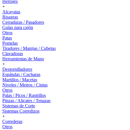
Herrajes
+
Alcayatas
Bisagras
Cerraduras / Pasadores
Guías para cajón
Otros
Patas
Pomelas
Tiradores / Manijas / Cubetas
Clavadoras
Herramientas de Mano
+
Destornilladores
Espátulas / Cucharas
Martillos / Macetas
Niveles / Metros / Cintas
Otros
Palas / Picos / Rastrillos
Pinzas / Alicates / Tenazas
Sistemas de Corte
Sistemas Corredizos
+
Correderas
Otros