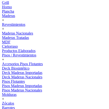
Grill
Horno
Plancha
Maderas
+
Revestimientos
+
Maderas Nacionales
Maderas Tratadas
MDF
Cielorraso
Productos Elaborados
Pisos / Revestimientos
+
Accesorios Pisos Flotantes
Deck Biosintético
Deck Maderas Importadas
Deck Maderas Nacionales
Pisos Flotantes
Pisos Maderas Importadas
Pisos Maderas Nacionales
Molduras
+
Zócalos
Barrotes