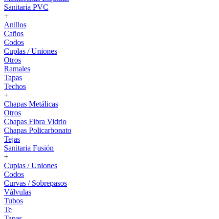
Sanitaria PVC
+
Anillos
Caños
Codos
Cuplas / Uniones
Otros
Ramales
Tapas
Techos
+
Chapas Metálicas
Otros
Chapas Fibra Vidrio
Chapas Policarbonato
Tejas
Sanitaria Fusión
+
Cuplas / Uniones
Codos
Curvas / Sobrepasos
Válvulas
Tubos
Te
Tapas