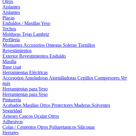
Otros
Aislantes
Aislantes
Placas
Enduídos / Masillas
Yeso
Techos
Molduras
Tejas
Lambriz
Perfilería
Montantes
Accesorios
Omegas
Soleras
Tornillos
Revestimientos
Exterior
Revestimientos
Enduido
Masilla
Base coat
Herramientas Eléctricas
Accesorios
Amoladoras
Atornilladoras
Cepillos
Compresores
Ver
más
Herramientas para Yeso
Herramientas para Yeso
Pinturería
Acabados
Masillas
Otros
Protectores Maderas
Solventes
Seguridad
Arneses
Cascos
Ocular
Otros
Adhesivos
Colas / Cementos
Otros
Poliuretanicos
Siliconas
Herrajes