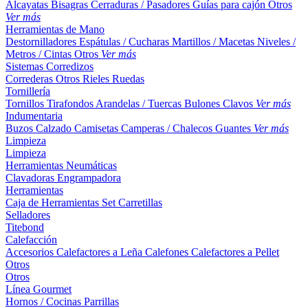
Alcayatas
Bisagras
Cerraduras / Pasadores
Guías para cajón
Otros
Ver más
Herramientas de Mano
Destornilladores
Espátulas / Cucharas
Martillos / Macetas
Niveles /
Metros / Cintas
Otros
Ver más
Sistemas Corredizos
Correderas
Otros
Rieles
Ruedas
Tornillería
Tornillos
Tirafondos
Arandelas / Tuercas
Bulones
Clavos
Ver más
Indumentaria
Buzos
Calzado
Camisetas
Camperas / Chalecos
Guantes
Ver más
Limpieza
Limpieza
Herramientas Neumáticas
Clavadoras
Engrampadora
Herramientas
Caja de Herramientas
Set
Carretillas
Selladores
Titebond
Calefacción
Accesorios
Calefactores a Leña
Calefones
Calefactores a Pellet
Otros
Otros
Línea Gourmet
Hornos / Cocinas
Parrillas