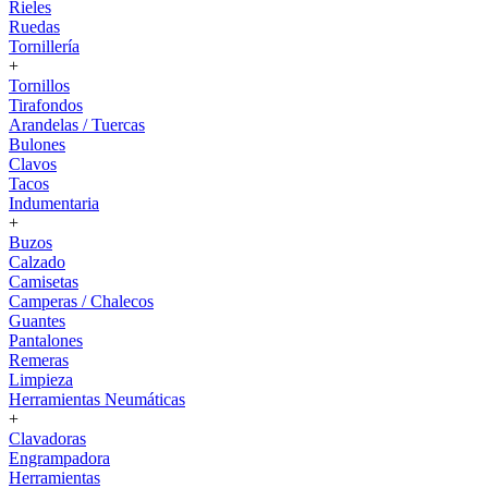
Rieles
Ruedas
Tornillería
+
Tornillos
Tirafondos
Arandelas / Tuercas
Bulones
Clavos
Tacos
Indumentaria
+
Buzos
Calzado
Camisetas
Camperas / Chalecos
Guantes
Pantalones
Remeras
Limpieza
Herramientas Neumáticas
+
Clavadoras
Engrampadora
Herramientas