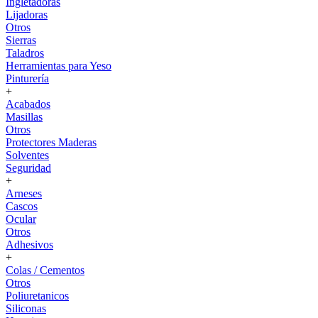
Ingletadoras
Lijadoras
Otros
Sierras
Taladros
Herramientas para Yeso
Pinturería
+
Acabados
Masillas
Otros
Protectores Maderas
Solventes
Seguridad
+
Arneses
Cascos
Ocular
Otros
Adhesivos
+
Colas / Cementos
Otros
Poliuretanicos
Siliconas