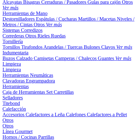
Alcayatas
Bisagras
Cerraduras / Pasadores
Guías para cajón
Otros
Ver más
Herramientas de Mano
Destornilladores
Espátulas / Cucharas
Martillos / Macetas
Niveles /
Metros / Cintas
Otros
Ver más
Sistemas Corredizos
Correderas
Otros
Rieles
Ruedas
Tornillería
Tornillos
Tirafondos
Arandelas / Tuercas
Bulones
Clavos
Ver más
Indumentaria
Buzos
Calzado
Camisetas
Camperas / Chalecos
Guantes
Ver más
Limpieza
Limpieza
Herramientas Neumáticas
Clavadoras
Engrampadora
Herramientas
Caja de Herramientas
Set
Carretillas
Selladores
Titebond
Calefacción
Accesorios
Calefactores a Leña
Calefones
Calefactores a Pellet
Otros
Otros
Línea Gourmet
Hornos / Cocinas
Parrillas