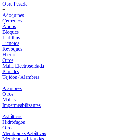
Obra Pesada
+
Adoquines
Cementos
Áridos
Bloques
Ladrillos
Ticholos
Revoques
Hierro
Otros
Malla Electrosoldada
Puntales
Tejidos / Alambres
+
Alambres
Otros
Mallas
Impermeabilizantes
+
Asfálticos
Hidrófugos
Otros
Membranas Asfálticas
Membranas Líquidas