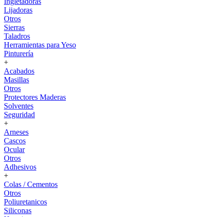
Ingletadoras
Lijadoras
Otros
Sierras
Taladros
Herramientas para Yeso
Pinturería
+
Acabados
Masillas
Otros
Protectores Maderas
Solventes
Seguridad
+
Arneses
Cascos
Ocular
Otros
Adhesivos
+
Colas / Cementos
Otros
Poliuretanicos
Siliconas