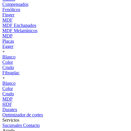
Compensados
Fenólicos
Finger
MDF
MDF Enchapados
MDF Melamínicos
MDP
Placas
Egger
+
Blanco
Color
Crudo
Fibraplac
+
Blanco
Color
Crudo
MDP
HDF
Duratex
Optimizador de cortes
Servicios
Sucursales
Contacto
Ayuda