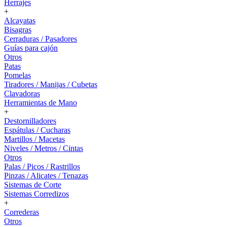
Herrajes
+
Alcayatas
Bisagras
Cerraduras / Pasadores
Guías para cajón
Otros
Patas
Pomelas
Tiradores / Manijas / Cubetas
Clavadoras
Herramientas de Mano
+
Destornilladores
Espátulas / Cucharas
Martillos / Macetas
Niveles / Metros / Cintas
Otros
Palas / Picos / Rastrillos
Pinzas / Alicates / Tenazas
Sistemas de Corte
Sistemas Corredizos
+
Correderas
Otros