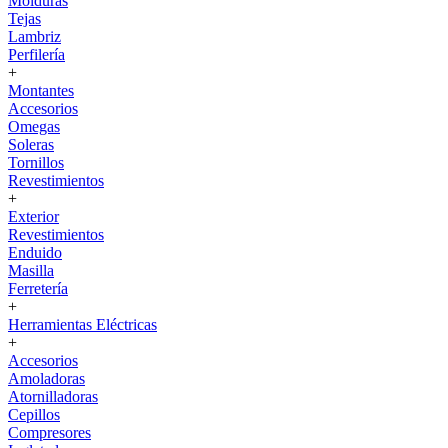
Molduras
Tejas
Lambriz
Perfilería
+
Montantes
Accesorios
Omegas
Soleras
Tornillos
Revestimientos
+
Exterior
Revestimientos
Enduido
Masilla
Ferretería
+
Herramientas Eléctricas
+
Accesorios
Amoladoras
Atornilladoras
Cepillos
Compresores