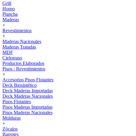
Grill
Horno
Plancha
Maderas
+
Revestimientos
+
Maderas Nacionales
Maderas Tratadas
MDF
Cielorraso
Productos Elaborados
Pisos / Revestimientos
+
Accesorios Pisos Flotantes
Deck Biosintético
Deck Maderas Importadas
Deck Maderas Nacionales
Pisos Flotantes
Pisos Maderas Importadas
Pisos Maderas Nacionales
Molduras
+
Zócalos
Barrotes