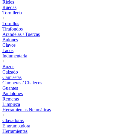
Rieles
Ruedas
Tornillería
+
Tornillos
Tirafondos
Arandelas / Tuercas
Bulones
Clavos
Tacos
Indumentaria
+
Buzos
Calzado
Camisetas
Camperas / Chalecos
Guantes
Pantalones
Remeras
Limpieza
Herramientas Neumáticas
+
Clavadoras
Engrampadora
Herramientas