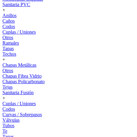
Sanitaria PVC
+
Anillos
Caños
Codos
Cuplas / Uniones
Otros
Ramales
Tapas
Techos
+
Chapas Metálicas
Otros
Chapas Fibra Vidrio
Chapas Policarbonato
Tejas
Sanitaria Fusión
+
Cuplas / Uniones
Codos
Curvas / Sobrepasos
Válvulas
Tubos
Te
Tapas