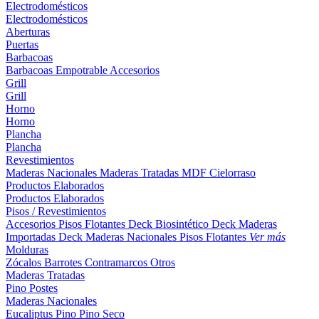
Electrodomésticos
Electrodomésticos
Aberturas
Puertas
Barbacoas
Barbacoas
Empotrable
Accesorios
Grill
Grill
Horno
Horno
Plancha
Plancha
Revestimientos
Maderas Nacionales
Maderas Tratadas
MDF
Cielorraso
Productos Elaborados
Productos Elaborados
Pisos / Revestimientos
Accesorios Pisos Flotantes
Deck Biosintético
Deck Maderas
Importadas
Deck Maderas Nacionales
Pisos Flotantes
Ver más
Molduras
Zócalos
Barrotes
Contramarcos
Otros
Maderas Tratadas
Pino
Postes
Maderas Nacionales
Eucaliptus
Pino
Pino Seco