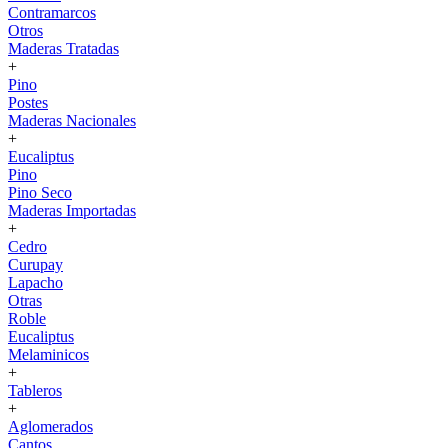
Contramarcos
Otros
Maderas Tratadas
+
Pino
Postes
Maderas Nacionales
+
Eucaliptus
Pino
Pino Seco
Maderas Importadas
+
Cedro
Curupay
Lapacho
Otras
Roble
Eucaliptus
Melaminicos
+
Tableros
+
Aglomerados
Cantos