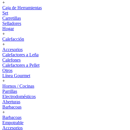
+
Caja de Herramientas
Set
Carretillas
Selladores
Hogar
+
Calefacción
+
Accesorios
Calefactores a Leña
Calefones
Calefactores a Pellet
Otros
Línea Gourmet
+
Hornos / Cocinas
Parrillas
Electrodomésticos
Aberturas
Barbacoas
+
Barbacoas
Empotrable
Accesorios