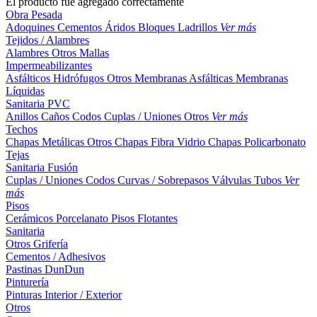
El producto fue agregado correctamente
Obra Pesada
Adoquines
Cementos
Áridos
Bloques
Ladrillos
Ver más
Tejidos / Alambres
Alambres
Otros
Mallas
Impermeabilizantes
Asfálticos
Hidrófugos
Otros
Membranas Asfálticas
Membranas
Líquidas
Sanitaria PVC
Anillos
Caños
Codos
Cuplas / Uniones
Otros
Ver más
Techos
Chapas Metálicas
Otros
Chapas Fibra Vidrio
Chapas Policarbonato
Tejas
Sanitaria Fusión
Cuplas / Uniones
Codos
Curvas / Sobrepasos
Válvulas
Tubos
Ver
más
Pisos
Cerámicos
Porcelanato
Pisos Flotantes
Sanitaria
Otros
Grifería
Cementos / Adhesivos
Pastinas
DunDun
Pinturería
Pinturas Interior / Exterior
Otros