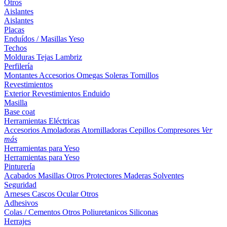
Otros
Aislantes
Aislantes
Placas
Enduídos / Masillas
Yeso
Techos
Molduras
Tejas
Lambriz
Perfilería
Montantes
Accesorios
Omegas
Soleras
Tornillos
Revestimientos
Exterior
Revestimientos
Enduido
Masilla
Base coat
Herramientas Eléctricas
Accesorios
Amoladoras
Atornilladoras
Cepillos
Compresores
Ver
más
Herramientas para Yeso
Herramientas para Yeso
Pinturería
Acabados
Masillas
Otros
Protectores Maderas
Solventes
Seguridad
Arneses
Cascos
Ocular
Otros
Adhesivos
Colas / Cementos
Otros
Poliuretanicos
Siliconas
Herrajes