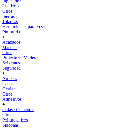
Ingletadoras
Lijadoras
Otros
Sierras
Taladros
Herramientas para Yeso
Pinturería
+
Acabados
Masillas
Otros
Protectores Maderas
Solventes
Seguridad
+
Arneses
Cascos
Ocular
Otros
Adhesivos
+
Colas / Cementos
Otros
Poliuretanicos
Siliconas