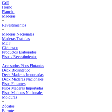
Grill
Horno
Plancha
Maderas
+
Revestimientos
+
Maderas Nacionales
Maderas Tratadas
MDF
Cielorraso
Productos Elaborados
Pisos / Revestimientos
+
Accesorios Pisos Flotantes
Deck Biosintético
Deck Maderas Importadas
Deck Maderas Nacionales
Pisos Flotantes
Pisos Maderas Importadas
Pisos Maderas Nacionales
Molduras
+
Zócalos
Barrotes