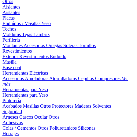
Otros
Aislantes
Aislantes
Placas
Enduídos / Masillas
Yeso
Techos
Molduras
Tejas
Lambriz
Perfilería
Montantes
Accesorios
Omegas
Soleras
Tornillos
Revestimientos
Exterior
Revestimientos
Enduido
Masilla
Base coat
Herramientas Eléctricas
Accesorios
Amoladoras
Atornilladoras
Cepillos
Compresores
Ver
más
Herramientas para Yeso
Herramientas para Yeso
Pinturería
Acabados
Masillas
Otros
Protectores Maderas
Solventes
Seguridad
Arneses
Cascos
Ocular
Otros
Adhesivos
Colas / Cementos
Otros
Poliuretanicos
Siliconas
Herrajes