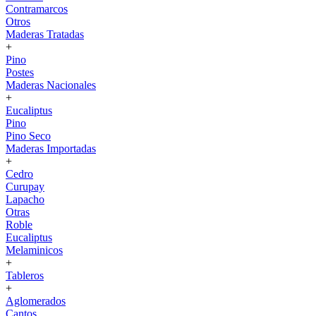
Contramarcos
Otros
Maderas Tratadas
+
Pino
Postes
Maderas Nacionales
+
Eucaliptus
Pino
Pino Seco
Maderas Importadas
+
Cedro
Curupay
Lapacho
Otras
Roble
Eucaliptus
Melaminicos
+
Tableros
+
Aglomerados
Cantos