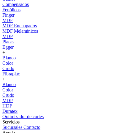
Compensados
Fenólicos
Finger
MDF
MDF Enchapados
MDF Melamínicos
MDP
Placas
Egger
+
Blanco
Color
Crudo
Fibraplac
+
Blanco
Color
Crudo
MDP
HDF
Duratex
Optimizador de cortes
Servicios
Sucursales
Contacto
Ayuda