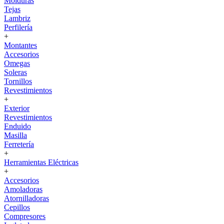
Molduras
Tejas
Lambriz
Perfilería
+
Montantes
Accesorios
Omegas
Soleras
Tornillos
Revestimientos
+
Exterior
Revestimientos
Enduido
Masilla
Ferretería
+
Herramientas Eléctricas
+
Accesorios
Amoladoras
Atornilladoras
Cepillos
Compresores