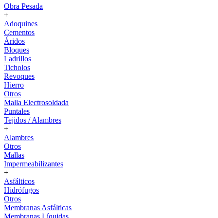
Obra Pesada
+
Adoquines
Cementos
Áridos
Bloques
Ladrillos
Ticholos
Revoques
Hierro
Otros
Malla Electrosoldada
Puntales
Tejidos / Alambres
+
Alambres
Otros
Mallas
Impermeabilizantes
+
Asfálticos
Hidrófugos
Otros
Membranas Asfálticas
Membranas Líquidas