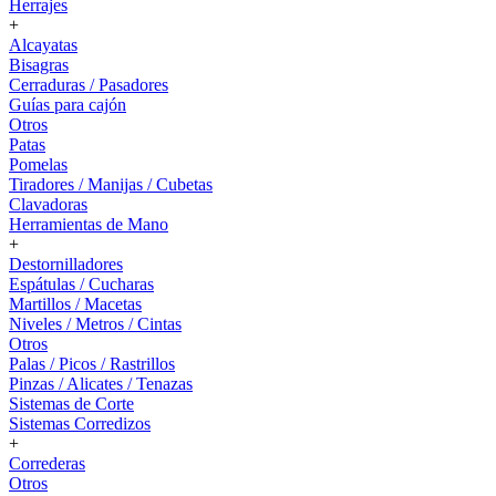
Herrajes
+
Alcayatas
Bisagras
Cerraduras / Pasadores
Guías para cajón
Otros
Patas
Pomelas
Tiradores / Manijas / Cubetas
Clavadoras
Herramientas de Mano
+
Destornilladores
Espátulas / Cucharas
Martillos / Macetas
Niveles / Metros / Cintas
Otros
Palas / Picos / Rastrillos
Pinzas / Alicates / Tenazas
Sistemas de Corte
Sistemas Corredizos
+
Correderas
Otros