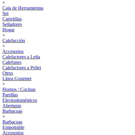
+
Caja de Herramientas
Set
Carretillas
Selladores
Hogar
+
Calefacción
+
Accesorios
Calefactores a Leña
Calefones
Calefactores a Pellet
Otros
Línea Gourmet
+
Hornos / Cocinas
Parrillas
Electrodomésticos
Aberturas
Barbacoas
+
Barbacoas
Empotrable
Accesorios