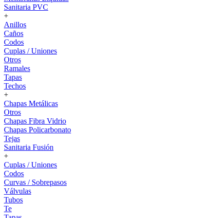
Sanitaria PVC
+
Anillos
Caños
Codos
Cuplas / Uniones
Otros
Ramales
Tapas
Techos
+
Chapas Metálicas
Otros
Chapas Fibra Vidrio
Chapas Policarbonato
Tejas
Sanitaria Fusión
+
Cuplas / Uniones
Codos
Curvas / Sobrepasos
Válvulas
Tubos
Te
Tapas