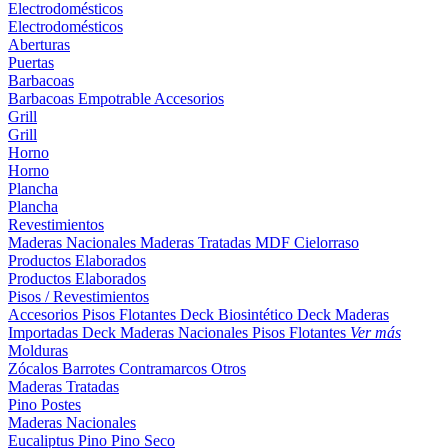
Electrodomésticos
Electrodomésticos
Aberturas
Puertas
Barbacoas
Barbacoas
Empotrable
Accesorios
Grill
Grill
Horno
Horno
Plancha
Plancha
Revestimientos
Maderas Nacionales
Maderas Tratadas
MDF
Cielorraso
Productos Elaborados
Productos Elaborados
Pisos / Revestimientos
Accesorios Pisos Flotantes
Deck Biosintético
Deck Maderas
Importadas
Deck Maderas Nacionales
Pisos Flotantes
Ver más
Molduras
Zócalos
Barrotes
Contramarcos
Otros
Maderas Tratadas
Pino
Postes
Maderas Nacionales
Eucaliptus
Pino
Pino Seco