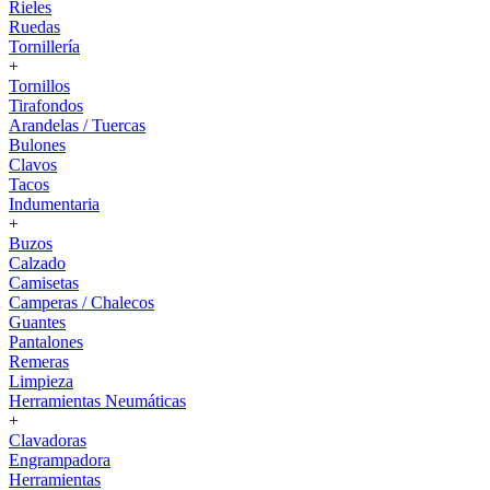
Rieles
Ruedas
Tornillería
+
Tornillos
Tirafondos
Arandelas / Tuercas
Bulones
Clavos
Tacos
Indumentaria
+
Buzos
Calzado
Camisetas
Camperas / Chalecos
Guantes
Pantalones
Remeras
Limpieza
Herramientas Neumáticas
+
Clavadoras
Engrampadora
Herramientas