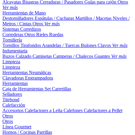
Alcayatas
Bisagras
Cerraduras / Pasadores
Guías para cajón
Otros
Ver más
Herramientas de Mano
Destornilladores
Espátulas / Cucharas
Martillos / Macetas
Niveles /
Metros / Cintas
Otros
Ver más
Sistemas Corredizos
Correderas
Otros
Rieles
Ruedas
Tornillería
Tornillos
Tirafondos
Arandelas / Tuercas
Bulones
Clavos
Ver más
Indumentaria
Buzos
Calzado
Camisetas
Camperas / Chalecos
Guantes
Ver más
Limpieza
Limpieza
Herramientas Neumáticas
Clavadoras
Engrampadora
Herramientas
Caja de Herramientas
Set
Carretillas
Selladores
Titebond
Calefacción
Accesorios
Calefactores a Leña
Calefones
Calefactores a Pellet
Otros
Otros
Línea Gourmet
Hornos / Cocinas
Parrillas