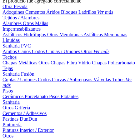
El producto fue agregado correctamente
Obra Pesada
Adoquines
Cementos
Áridos
Bloques
Ladrillos
Ver más
Tejidos / Alambres
Alambres
Otros
Mallas
Impermeabilizantes
Asfálticos
Hidrófugos
Otros
Membranas Asfálticas
Membranas
Líquidas
Sanitaria PVC
Anillos
Caños
Codos
Cuplas / Uniones
Otros
Ver más
Techos
Chapas Metálicas
Otros
Chapas Fibra Vidrio
Chapas Policarbonato
Tejas
Sanitaria Fusión
Cuplas / Uniones
Codos
Curvas / Sobrepasos
Válvulas
Tubos
Ver
más
Pisos
Cerámicos
Porcelanato
Pisos Flotantes
Sanitaria
Otros
Grifería
Cementos / Adhesivos
Pastinas
DunDun
Pinturería
Pinturas Interior / Exterior
Otros