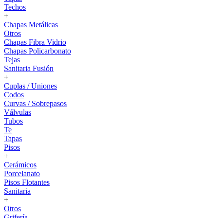
Techos
+
Chapas Metálicas
Otros
Chapas Fibra Vidrio
Chapas Policarbonato
Tejas
Sanitaria Fusión
+
Cuplas / Uniones
Codos
Curvas / Sobrepasos
Válvulas
Tubos
Te
Tapas
Pisos
+
Cerámicos
Porcelanato
Pisos Flotantes
Sanitaria
+
Otros
Grifería