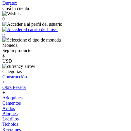
Duratex
Creá tu cuenta
0
0
Moneda
Según producto
$
USD
Categorias
Construcción
+
Obra Pesada
+
Adoquines
Cementos
Áridos
Bloques
Ladrillos
Ticholos
Revoques