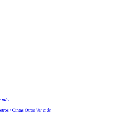
s
r más
etros / Cintas
Otros
Ver más