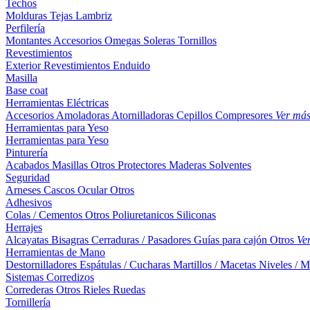
Techos
Molduras
Tejas
Lambriz
Perfilería
Montantes
Accesorios
Omegas
Soleras
Tornillos
Revestimientos
Exterior
Revestimientos
Enduido
Masilla
Base coat
Herramientas Eléctricas
Accesorios
Amoladoras
Atornilladoras
Cepillos
Compresores
Ver má
Herramientas para Yeso
Herramientas para Yeso
Pinturería
Acabados
Masillas
Otros
Protectores Maderas
Solventes
Seguridad
Arneses
Cascos
Ocular
Otros
Adhesivos
Colas / Cementos
Otros
Poliuretanicos
Siliconas
Herrajes
Alcayatas
Bisagras
Cerraduras / Pasadores
Guías para cajón
Otros
Ve
Herramientas de Mano
Destornilladores
Espátulas / Cucharas
Martillos / Macetas
Niveles / M
Sistemas Corredizos
Correderas
Otros
Rieles
Ruedas
Tornillería