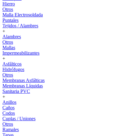
Hierro
Otros
Malla Electrosoldada
Puntales
Tejidos / Alambres
+
Alambres
Otros
Mallas
Impermeabilizantes
+
Asfálticos
Hidrófugos
Otros
Membranas Asfálticas
Membranas Líquidas
Sanitaria PVC
+
Anillos
Caños
Codos
Cuplas / Uniones
Otros
Ramales
Tapas