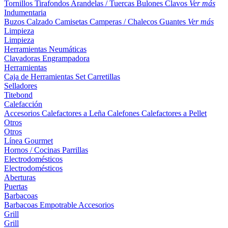
Tornillos
Tirafondos
Arandelas / Tuercas
Bulones
Clavos
Ver más
Indumentaria
Buzos
Calzado
Camisetas
Camperas / Chalecos
Guantes
Ver más
Limpieza
Limpieza
Herramientas Neumáticas
Clavadoras
Engrampadora
Herramientas
Caja de Herramientas
Set
Carretillas
Selladores
Titebond
Calefacción
Accesorios
Calefactores a Leña
Calefones
Calefactores a Pellet
Otros
Otros
Línea Gourmet
Hornos / Cocinas
Parrillas
Electrodomésticos
Electrodomésticos
Aberturas
Puertas
Barbacoas
Barbacoas
Empotrable
Accesorios
Grill
Grill