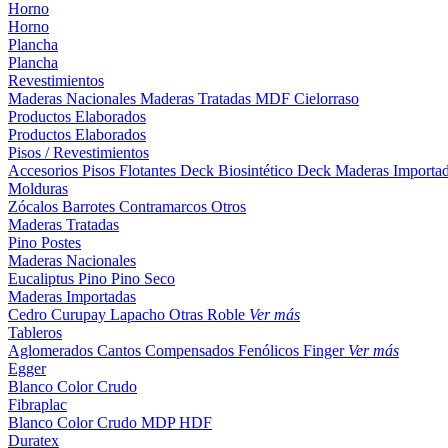
Horno
Horno
Plancha
Plancha
Revestimientos
Maderas Nacionales
Maderas Tratadas
MDF
Cielorraso
Productos Elaborados
Productos Elaborados
Pisos / Revestimientos
Accesorios Pisos Flotantes
Deck Biosintético
Deck Maderas Importa
Molduras
Zócalos
Barrotes
Contramarcos
Otros
Maderas Tratadas
Pino
Postes
Maderas Nacionales
Eucaliptus
Pino
Pino Seco
Maderas Importadas
Cedro
Curupay
Lapacho
Otras
Roble
Ver más
Tableros
Aglomerados
Cantos
Compensados
Fenólicos
Finger
Ver más
Egger
Blanco
Color
Crudo
Fibraplac
Blanco
Color
Crudo
MDP
HDF
Duratex