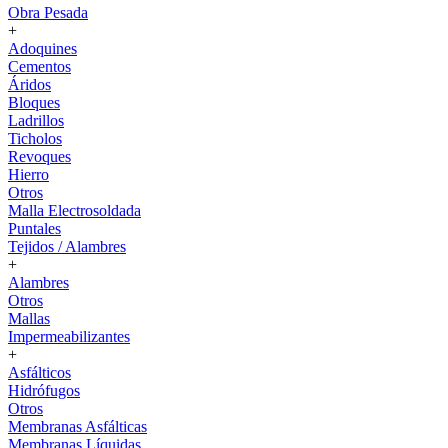
Obra Pesada
+
Adoquines
Cementos
Áridos
Bloques
Ladrillos
Ticholos
Revoques
Hierro
Otros
Malla Electrosoldada
Puntales
Tejidos / Alambres
+
Alambres
Otros
Mallas
Impermeabilizantes
+
Asfálticos
Hidrófugos
Otros
Membranas Asfálticas
Membranas Líquidas