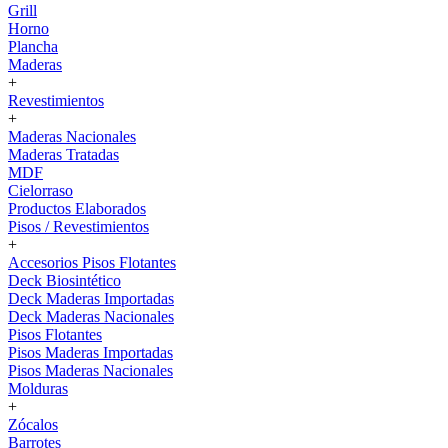
Grill
Horno
Plancha
Maderas
+
Revestimientos
+
Maderas Nacionales
Maderas Tratadas
MDF
Cielorraso
Productos Elaborados
Pisos / Revestimientos
+
Accesorios Pisos Flotantes
Deck Biosintético
Deck Maderas Importadas
Deck Maderas Nacionales
Pisos Flotantes
Pisos Maderas Importadas
Pisos Maderas Nacionales
Molduras
+
Zócalos
Barrotes