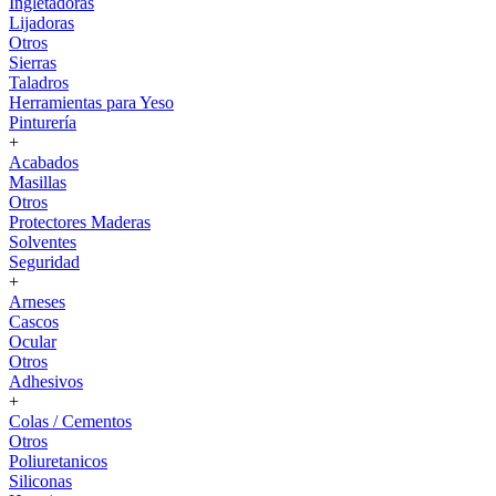
Ingletadoras
Lijadoras
Otros
Sierras
Taladros
Herramientas para Yeso
Pinturería
+
Acabados
Masillas
Otros
Protectores Maderas
Solventes
Seguridad
+
Arneses
Cascos
Ocular
Otros
Adhesivos
+
Colas / Cementos
Otros
Poliuretanicos
Siliconas