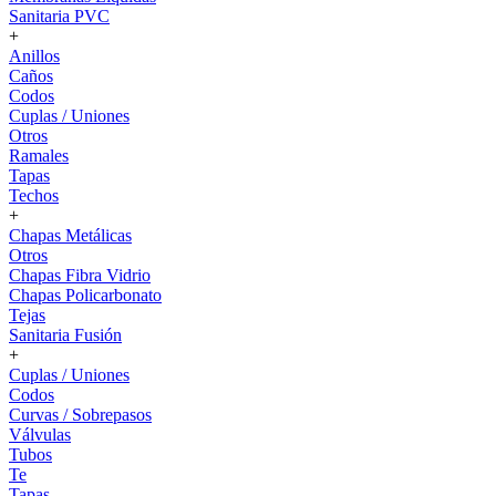
Sanitaria PVC
+
Anillos
Caños
Codos
Cuplas / Uniones
Otros
Ramales
Tapas
Techos
+
Chapas Metálicas
Otros
Chapas Fibra Vidrio
Chapas Policarbonato
Tejas
Sanitaria Fusión
+
Cuplas / Uniones
Codos
Curvas / Sobrepasos
Válvulas
Tubos
Te
Tapas