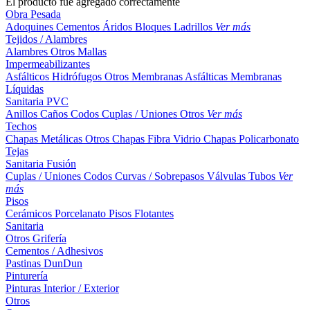
El producto fue agregado correctamente
Obra Pesada
Adoquines
Cementos
Áridos
Bloques
Ladrillos
Ver más
Tejidos / Alambres
Alambres
Otros
Mallas
Impermeabilizantes
Asfálticos
Hidrófugos
Otros
Membranas Asfálticas
Membranas
Líquidas
Sanitaria PVC
Anillos
Caños
Codos
Cuplas / Uniones
Otros
Ver más
Techos
Chapas Metálicas
Otros
Chapas Fibra Vidrio
Chapas Policarbonato
Tejas
Sanitaria Fusión
Cuplas / Uniones
Codos
Curvas / Sobrepasos
Válvulas
Tubos
Ver
más
Pisos
Cerámicos
Porcelanato
Pisos Flotantes
Sanitaria
Otros
Grifería
Cementos / Adhesivos
Pastinas
DunDun
Pinturería
Pinturas Interior / Exterior
Otros