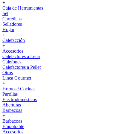
+
Caja de Herramientas
Set
Carretillas
Selladores
Hogar
+
Calefacción
+
Accesorios
Calefactores a Leña
Calefones
Calefactores a Pellet
Otros
Línea Gourmet
+
Hornos / Cocinas
Parrillas
Electrodomésticos
Aberturas
Barbacoas
+
Barbacoas
Empotrable
Accesorios