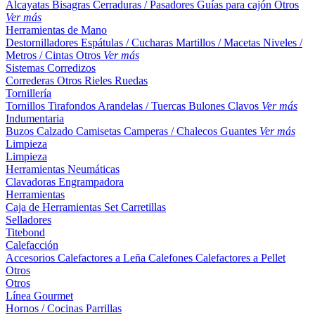
Alcayatas
Bisagras
Cerraduras / Pasadores
Guías para cajón
Otros
Ver más
Herramientas de Mano
Destornilladores
Espátulas / Cucharas
Martillos / Macetas
Niveles /
Metros / Cintas
Otros
Ver más
Sistemas Corredizos
Correderas
Otros
Rieles
Ruedas
Tornillería
Tornillos
Tirafondos
Arandelas / Tuercas
Bulones
Clavos
Ver más
Indumentaria
Buzos
Calzado
Camisetas
Camperas / Chalecos
Guantes
Ver más
Limpieza
Limpieza
Herramientas Neumáticas
Clavadoras
Engrampadora
Herramientas
Caja de Herramientas
Set
Carretillas
Selladores
Titebond
Calefacción
Accesorios
Calefactores a Leña
Calefones
Calefactores a Pellet
Otros
Otros
Línea Gourmet
Hornos / Cocinas
Parrillas