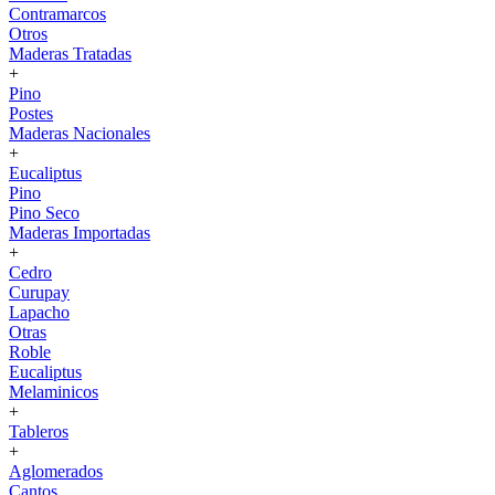
Contramarcos
Otros
Maderas Tratadas
+
Pino
Postes
Maderas Nacionales
+
Eucaliptus
Pino
Pino Seco
Maderas Importadas
+
Cedro
Curupay
Lapacho
Otras
Roble
Eucaliptus
Melaminicos
+
Tableros
+
Aglomerados
Cantos