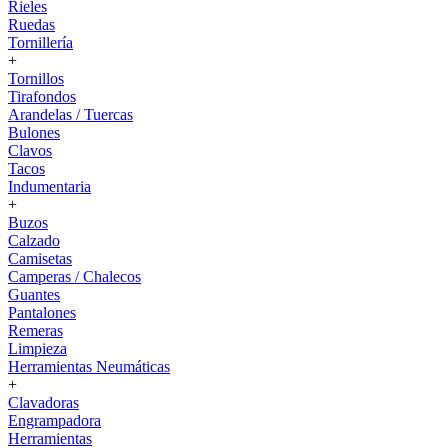
Rieles
Ruedas
Tornillería
+
Tornillos
Tirafondos
Arandelas / Tuercas
Bulones
Clavos
Tacos
Indumentaria
+
Buzos
Calzado
Camisetas
Camperas / Chalecos
Guantes
Pantalones
Remeras
Limpieza
Herramientas Neumáticas
+
Clavadoras
Engrampadora
Herramientas