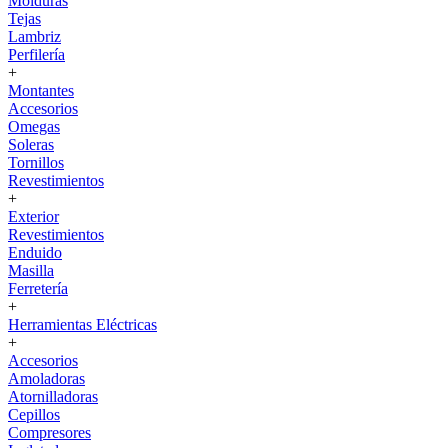
Molduras
Tejas
Lambriz
Perfilería
+
Montantes
Accesorios
Omegas
Soleras
Tornillos
Revestimientos
+
Exterior
Revestimientos
Enduido
Masilla
Ferretería
+
Herramientas Eléctricas
+
Accesorios
Amoladoras
Atornilladoras
Cepillos
Compresores