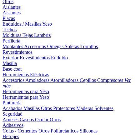
Otros
Aislantes
Aislantes
Placas
Enduídos / Masillas
Yeso
Techos
Molduras
Tejas
Lambriz
Perfilería
Montantes
Accesorios
Omegas
Soleras
Tornillos
Revestimientos
Exterior
Revestimientos
Enduido
Masilla
Base coat
Herramientas Eléctricas
Accesorios
Amoladoras
Atornilladoras
Cepillos
Compresores
Ver
más
Herramientas para Yeso
Herramientas para Yeso
Pinturería
Acabados
Masillas
Otros
Protectores Maderas
Solventes
Seguridad
Arneses
Cascos
Ocular
Otros
Adhesivos
Colas / Cementos
Otros
Poliuretanicos
Siliconas
Herrajes