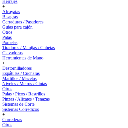
Herrajes
+
Alcayatas
Bisagras
Cerraduras / Pasadores
Guías para cajón
Otros
Patas
Pomelas
Tiradores / Manijas / Cubetas
Clavadoras
Herramientas de Mano
+
Destornilladores
Espátulas / Cucharas
Martillos / Macetas
Niveles / Metros / Cintas
Otros
Palas / Picos / Rastrillos
Pinzas / Alicates / Tenazas
Sistemas de Corte
Sistemas Corredizos
+
Correderas
Otros