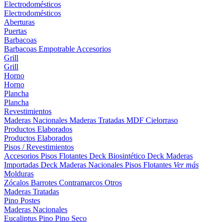
Electrodomésticos
Electrodomésticos
Aberturas
Puertas
Barbacoas
Barbacoas
Empotrable
Accesorios
Grill
Grill
Horno
Horno
Plancha
Plancha
Revestimientos
Maderas Nacionales
Maderas Tratadas
MDF
Cielorraso
Productos Elaborados
Productos Elaborados
Pisos / Revestimientos
Accesorios Pisos Flotantes
Deck Biosintético
Deck Maderas
Importadas
Deck Maderas Nacionales
Pisos Flotantes
Ver más
Molduras
Zócalos
Barrotes
Contramarcos
Otros
Maderas Tratadas
Pino
Postes
Maderas Nacionales
Eucaliptus
Pino
Pino Seco