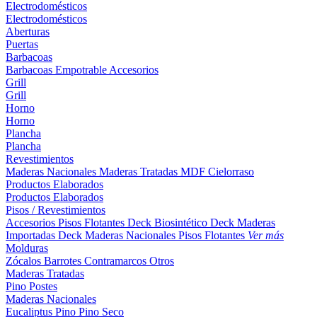
Electrodomésticos
Electrodomésticos
Aberturas
Puertas
Barbacoas
Barbacoas
Empotrable
Accesorios
Grill
Grill
Horno
Horno
Plancha
Plancha
Revestimientos
Maderas Nacionales
Maderas Tratadas
MDF
Cielorraso
Productos Elaborados
Productos Elaborados
Pisos / Revestimientos
Accesorios Pisos Flotantes
Deck Biosintético
Deck Maderas
Importadas
Deck Maderas Nacionales
Pisos Flotantes
Ver más
Molduras
Zócalos
Barrotes
Contramarcos
Otros
Maderas Tratadas
Pino
Postes
Maderas Nacionales
Eucaliptus
Pino
Pino Seco