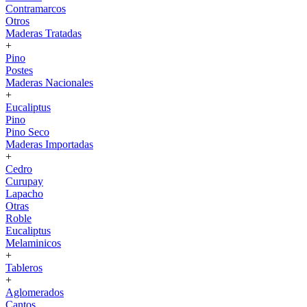
Contramarcos
Otros
Maderas Tratadas
+
Pino
Postes
Maderas Nacionales
+
Eucaliptus
Pino
Pino Seco
Maderas Importadas
+
Cedro
Curupay
Lapacho
Otras
Roble
Eucaliptus
Melaminicos
+
Tableros
+
Aglomerados
Cantos