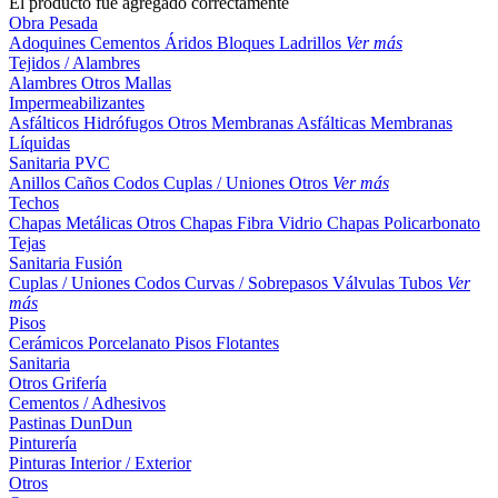
El producto fue agregado correctamente
Obra Pesada
Adoquines
Cementos
Áridos
Bloques
Ladrillos
Ver más
Tejidos / Alambres
Alambres
Otros
Mallas
Impermeabilizantes
Asfálticos
Hidrófugos
Otros
Membranas Asfálticas
Membranas
Líquidas
Sanitaria PVC
Anillos
Caños
Codos
Cuplas / Uniones
Otros
Ver más
Techos
Chapas Metálicas
Otros
Chapas Fibra Vidrio
Chapas Policarbonato
Tejas
Sanitaria Fusión
Cuplas / Uniones
Codos
Curvas / Sobrepasos
Válvulas
Tubos
Ver
más
Pisos
Cerámicos
Porcelanato
Pisos Flotantes
Sanitaria
Otros
Grifería
Cementos / Adhesivos
Pastinas
DunDun
Pinturería
Pinturas Interior / Exterior
Otros