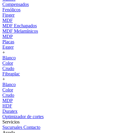
Compensados
Fenólicos
Finger
MDF
MDF Enchapados
MDF Melamínicos
MDP
Placas
Egger
+
Blanco
Color
Crudo
Fibraplac
+
Blanco
Color
Crudo
MDP
HDF
Duratex
Optimizador de cortes
Servicios
Sucursales
Contacto
Ayuda