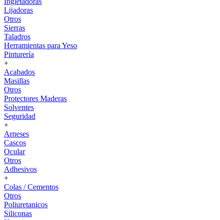
Ingletadoras
Lijadoras
Otros
Sierras
Taladros
Herramientas para Yeso
Pinturería
+
Acabados
Masillas
Otros
Protectores Maderas
Solventes
Seguridad
+
Arneses
Cascos
Ocular
Otros
Adhesivos
+
Colas / Cementos
Otros
Poliuretanicos
Siliconas