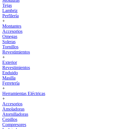
Molduras
Tejas
Lambriz
Perfilería
+
Montantes
Accesorios
Omegas
Soleras
Tornillos
Revestimientos
+
Exterior
Revestimientos
Enduido
Masilla
Ferretería
+
Herramientas Eléctricas
+
Accesorios
Amoladoras
Atornilladoras
Cepillos
Compresores