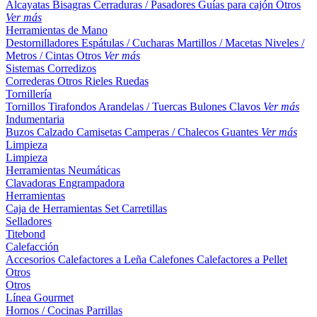
Alcayatas
Bisagras
Cerraduras / Pasadores
Guías para cajón
Otros
Ver más
Herramientas de Mano
Destornilladores
Espátulas / Cucharas
Martillos / Macetas
Niveles /
Metros / Cintas
Otros
Ver más
Sistemas Corredizos
Correderas
Otros
Rieles
Ruedas
Tornillería
Tornillos
Tirafondos
Arandelas / Tuercas
Bulones
Clavos
Ver más
Indumentaria
Buzos
Calzado
Camisetas
Camperas / Chalecos
Guantes
Ver más
Limpieza
Limpieza
Herramientas Neumáticas
Clavadoras
Engrampadora
Herramientas
Caja de Herramientas
Set
Carretillas
Selladores
Titebond
Calefacción
Accesorios
Calefactores a Leña
Calefones
Calefactores a Pellet
Otros
Otros
Línea Gourmet
Hornos / Cocinas
Parrillas