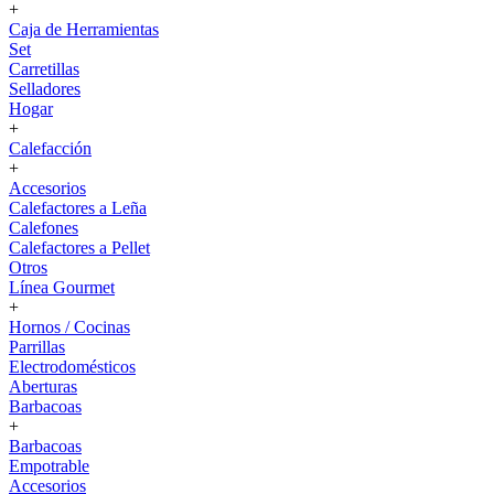
+
Caja de Herramientas
Set
Carretillas
Selladores
Hogar
+
Calefacción
+
Accesorios
Calefactores a Leña
Calefones
Calefactores a Pellet
Otros
Línea Gourmet
+
Hornos / Cocinas
Parrillas
Electrodomésticos
Aberturas
Barbacoas
+
Barbacoas
Empotrable
Accesorios