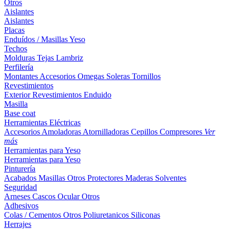
Otros
Aislantes
Aislantes
Placas
Enduídos / Masillas
Yeso
Techos
Molduras
Tejas
Lambriz
Perfilería
Montantes
Accesorios
Omegas
Soleras
Tornillos
Revestimientos
Exterior
Revestimientos
Enduido
Masilla
Base coat
Herramientas Eléctricas
Accesorios
Amoladoras
Atornilladoras
Cepillos
Compresores
Ver
más
Herramientas para Yeso
Herramientas para Yeso
Pinturería
Acabados
Masillas
Otros
Protectores Maderas
Solventes
Seguridad
Arneses
Cascos
Ocular
Otros
Adhesivos
Colas / Cementos
Otros
Poliuretanicos
Siliconas
Herrajes