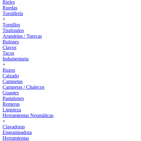
Rieles
Ruedas
Tornillería
+
Tornillos
Tirafondos
Arandelas / Tuercas
Bulones
Clavos
Tacos
Indumentaria
+
Buzos
Calzado
Camisetas
Camperas / Chalecos
Guantes
Pantalones
Remeras
Limpieza
Herramientas Neumáticas
+
Clavadoras
Engrampadora
Herramientas