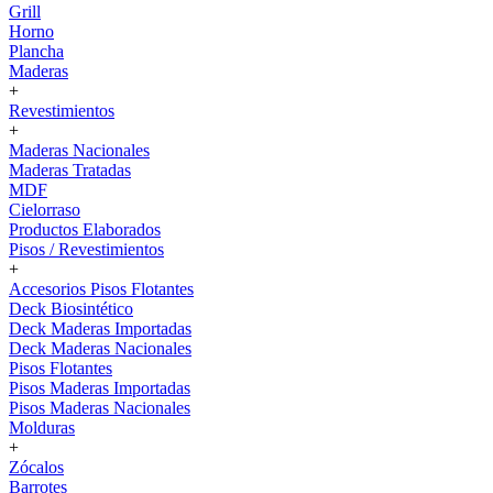
Grill
Horno
Plancha
Maderas
+
Revestimientos
+
Maderas Nacionales
Maderas Tratadas
MDF
Cielorraso
Productos Elaborados
Pisos / Revestimientos
+
Accesorios Pisos Flotantes
Deck Biosintético
Deck Maderas Importadas
Deck Maderas Nacionales
Pisos Flotantes
Pisos Maderas Importadas
Pisos Maderas Nacionales
Molduras
+
Zócalos
Barrotes