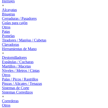
Herrajes
+
Alcayatas
Bisagras
Cerraduras / Pasadores
Guías para cajón
Otros
Patas
Pomelas
Tiradores / Manijas / Cubetas
Clavadoras
Herramientas de Mano
+
Destornilladores
Espátulas / Cucharas
Martillos / Macetas
Niveles / Metros / Cintas
Otros
Palas / Picos / Rastrillos
Pinzas / Alicates / Tenazas
Sistemas de Corte
Sistemas Corredizos
+
Correderas
Otros