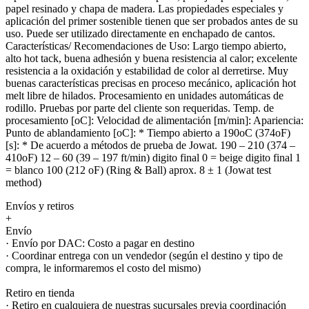
papel resinado y chapa de madera. Las propiedades especiales y
aplicación del primer sostenible tienen que ser probados antes de su
uso. Puede ser utilizado directamente en enchapado de cantos.
Características/ Recomendaciones de Uso: Largo tiempo abierto,
alto hot tack, buena adhesión y buena resistencia al calor; excelente
resistencia a la oxidación y estabilidad de color al derretirse. Muy
buenas características precisas en proceso mecánico, aplicación hot
melt libre de hilados. Procesamiento en unidades automáticas de
rodillo. Pruebas por parte del cliente son requeridas. Temp. de
procesamiento [oC]: Velocidad de alimentación [m/min]: Apariencia:
Punto de ablandamiento [oC]: * Tiempo abierto a 190oC (374oF)
[s]: * De acuerdo a métodos de prueba de Jowat. 190 – 210 (374 –
410oF) 12 – 60 (39 – 197 ft/min) digito final 0 = beige digito final 1
= blanco 100 (212 oF) (Ring & Ball) aprox. 8 ± 1 (Jowat test
method)
Envíos y retiros
+
Envío
· Envío por DAC: Costo a pagar en destino
· Coordinar entrega con un vendedor (según el destino y tipo de
compra, le informaremos el costo del mismo)
Retiro en tienda
· Retiro en cualquiera de nuestras sucursales previa coordinación