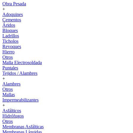
Obra Pesada
+
Adoquines
Cementos
Áridos
Bloques
Ladrillos
Ticholos
Revoques
Hierro
Otros
Malla Electrosoldada
Puntales
Tejidos / Alambres
+
Alambres
Otros
Mallas
Impermeabilizantes
+
Asfálticos
Hidrófugos
Otros
Membranas Asfálticas
Membranas Líquidas