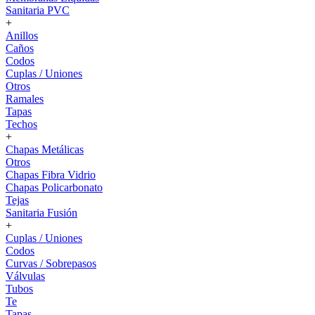
Sanitaria PVC
+
Anillos
Caños
Codos
Cuplas / Uniones
Otros
Ramales
Tapas
Techos
+
Chapas Metálicas
Otros
Chapas Fibra Vidrio
Chapas Policarbonato
Tejas
Sanitaria Fusión
+
Cuplas / Uniones
Codos
Curvas / Sobrepasos
Válvulas
Tubos
Te
Tapas