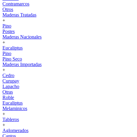
Contramarcos
Otros
Maderas Tratadas
+
Pino
Postes
Maderas Nacionales
+
Eucaliptus
Pino
Pino Seco
Maderas Importadas
+
Cedro
Curupay
Lapacho
Otras
Roble
Eucaliptus
Melaminicos
+
Tableros
+
Aglomerados
Cantos