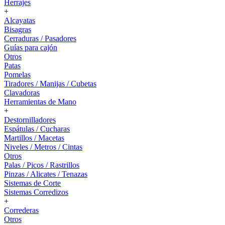
Herrajes
+
Alcayatas
Bisagras
Cerraduras / Pasadores
Guías para cajón
Otros
Patas
Pomelas
Tiradores / Manijas / Cubetas
Clavadoras
Herramientas de Mano
+
Destornilladores
Espátulas / Cucharas
Martillos / Macetas
Niveles / Metros / Cintas
Otros
Palas / Picos / Rastrillos
Pinzas / Alicates / Tenazas
Sistemas de Corte
Sistemas Corredizos
+
Correderas
Otros