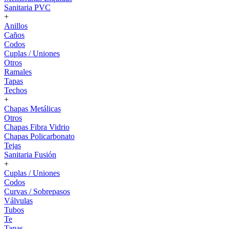
Sanitaria PVC
+
Anillos
Caños
Codos
Cuplas / Uniones
Otros
Ramales
Tapas
Techos
+
Chapas Metálicas
Otros
Chapas Fibra Vidrio
Chapas Policarbonato
Tejas
Sanitaria Fusión
+
Cuplas / Uniones
Codos
Curvas / Sobrepasos
Válvulas
Tubos
Te
Tapas