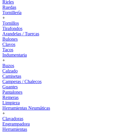
Rieles
Ruedas
Tornillería
+
Tornillos
Tirafondos
Arandelas / Tuercas
Bulones
Clavos
Tacos
Indumentaria
+
Buzos
Calzado
Camisetas
Camperas / Chalecos
Guantes
Pantalones
Remeras
Limpieza
Herramientas Neumáticas
+
Clavadoras
Engrampadora
Herramientas