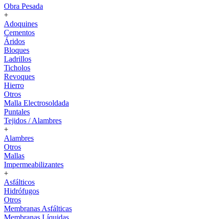
Obra Pesada
+
Adoquines
Cementos
Áridos
Bloques
Ladrillos
Ticholos
Revoques
Hierro
Otros
Malla Electrosoldada
Puntales
Tejidos / Alambres
+
Alambres
Otros
Mallas
Impermeabilizantes
+
Asfálticos
Hidrófugos
Otros
Membranas Asfálticas
Membranas Líquidas