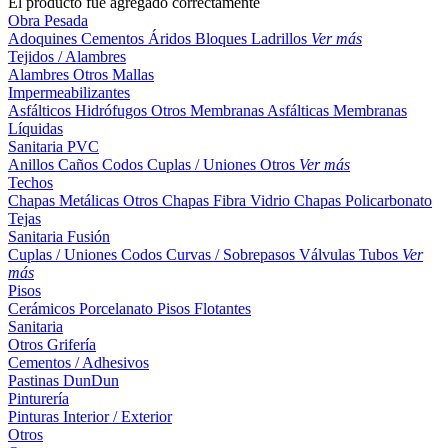
El producto fue agregado correctamente
Obra Pesada
Adoquines
Cementos
Áridos
Bloques
Ladrillos
Ver más
Tejidos / Alambres
Alambres
Otros
Mallas
Impermeabilizantes
Asfálticos
Hidrófugos
Otros
Membranas Asfálticas
Membranas
Líquidas
Sanitaria PVC
Anillos
Caños
Codos
Cuplas / Uniones
Otros
Ver más
Techos
Chapas Metálicas
Otros
Chapas Fibra Vidrio
Chapas Policarbonato
Tejas
Sanitaria Fusión
Cuplas / Uniones
Codos
Curvas / Sobrepasos
Válvulas
Tubos
Ver
más
Pisos
Cerámicos
Porcelanato
Pisos Flotantes
Sanitaria
Otros
Grifería
Cementos / Adhesivos
Pastinas
DunDun
Pinturería
Pinturas Interior / Exterior
Otros