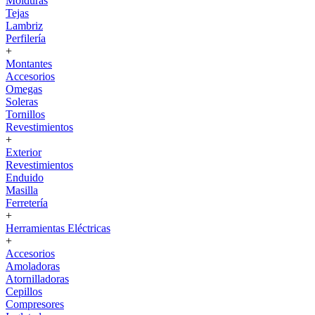
Molduras
Tejas
Lambriz
Perfilería
+
Montantes
Accesorios
Omegas
Soleras
Tornillos
Revestimientos
+
Exterior
Revestimientos
Enduido
Masilla
Ferretería
+
Herramientas Eléctricas
+
Accesorios
Amoladoras
Atornilladoras
Cepillos
Compresores