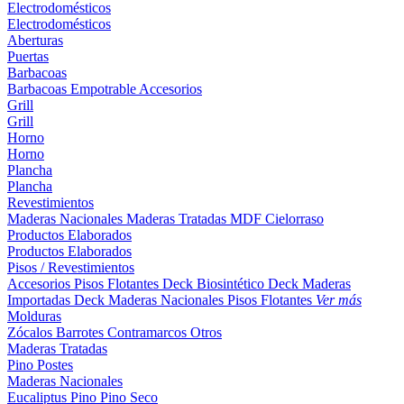
Electrodomésticos
Electrodomésticos
Aberturas
Puertas
Barbacoas
Barbacoas
Empotrable
Accesorios
Grill
Grill
Horno
Horno
Plancha
Plancha
Revestimientos
Maderas Nacionales
Maderas Tratadas
MDF
Cielorraso
Productos Elaborados
Productos Elaborados
Pisos / Revestimientos
Accesorios Pisos Flotantes
Deck Biosintético
Deck Maderas
Importadas
Deck Maderas Nacionales
Pisos Flotantes
Ver más
Molduras
Zócalos
Barrotes
Contramarcos
Otros
Maderas Tratadas
Pino
Postes
Maderas Nacionales
Eucaliptus
Pino
Pino Seco