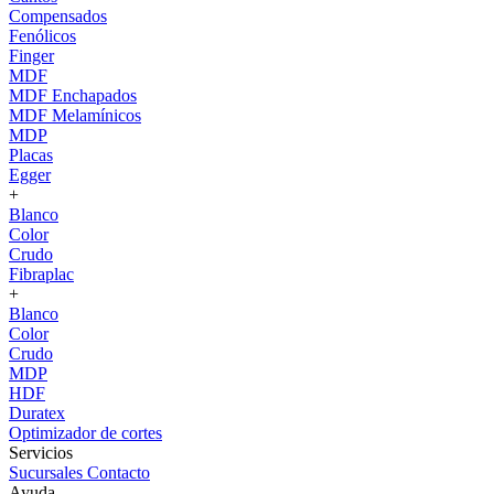
Compensados
Fenólicos
Finger
MDF
MDF Enchapados
MDF Melamínicos
MDP
Placas
Egger
+
Blanco
Color
Crudo
Fibraplac
+
Blanco
Color
Crudo
MDP
HDF
Duratex
Optimizador de cortes
Servicios
Sucursales
Contacto
Ayuda