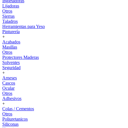
Ingletadoras
Lijadoras
Otros
Sierras
Taladros
Herramientas para Yeso
Pinturería
+
Acabados
Masillas
Otros
Protectores Maderas
Solventes
Seguridad
+
Arneses
Cascos
Ocular
Otros
Adhesivos
+
Colas / Cementos
Otros
Poliuretanicos
Siliconas