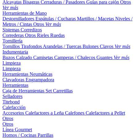
Alcayatas
Bisagras
Cerraduras / Pasadores
Guías para cajón
Otros
Ver más
Herramientas de Mano
Destornilladores
Espátulas / Cucharas
Martillos / Macetas
Niveles /
Metros / Cintas
Otros
Ver más
Sistemas Corredizos
Correderas
Otros
Rieles
Ruedas
Tornillería
Tornillos
Tirafondos
Arandelas / Tuercas
Bulones
Clavos
Ver más
Indumentaria
Buzos
Calzado
Camisetas
Camperas / Chalecos
Guantes
Ver más
Limpieza
Limpieza
Herramientas Neumáticas
Clavadoras
Engrampadora
Herramientas
Caja de Herramientas
Set
Carretillas
Selladores
Titebond
Calefacción
Accesorios
Calefactores a Leña
Calefones
Calefactores a Pellet
Otros
Otros
Línea Gourmet
Hornos / Cocinas
Parrillas