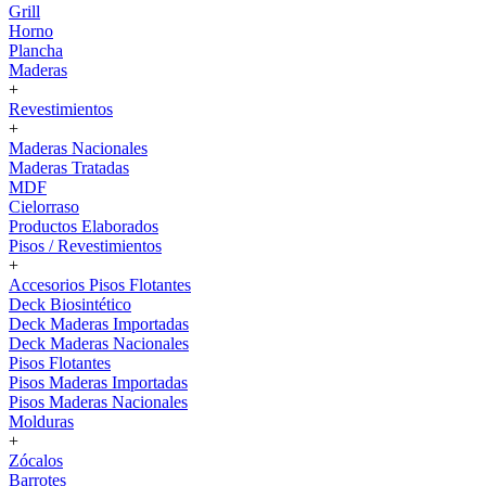
Grill
Horno
Plancha
Maderas
+
Revestimientos
+
Maderas Nacionales
Maderas Tratadas
MDF
Cielorraso
Productos Elaborados
Pisos / Revestimientos
+
Accesorios Pisos Flotantes
Deck Biosintético
Deck Maderas Importadas
Deck Maderas Nacionales
Pisos Flotantes
Pisos Maderas Importadas
Pisos Maderas Nacionales
Molduras
+
Zócalos
Barrotes