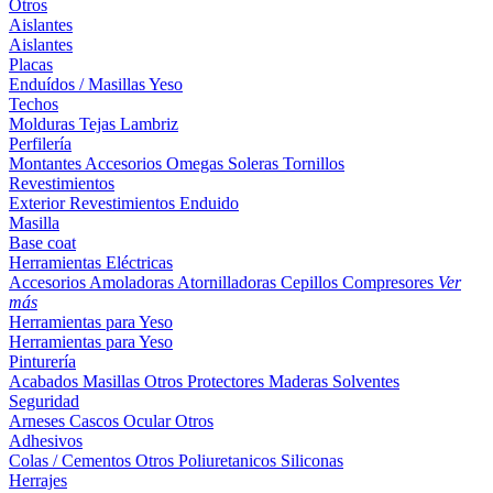
Otros
Aislantes
Aislantes
Placas
Enduídos / Masillas
Yeso
Techos
Molduras
Tejas
Lambriz
Perfilería
Montantes
Accesorios
Omegas
Soleras
Tornillos
Revestimientos
Exterior
Revestimientos
Enduido
Masilla
Base coat
Herramientas Eléctricas
Accesorios
Amoladoras
Atornilladoras
Cepillos
Compresores
Ver
más
Herramientas para Yeso
Herramientas para Yeso
Pinturería
Acabados
Masillas
Otros
Protectores Maderas
Solventes
Seguridad
Arneses
Cascos
Ocular
Otros
Adhesivos
Colas / Cementos
Otros
Poliuretanicos
Siliconas
Herrajes