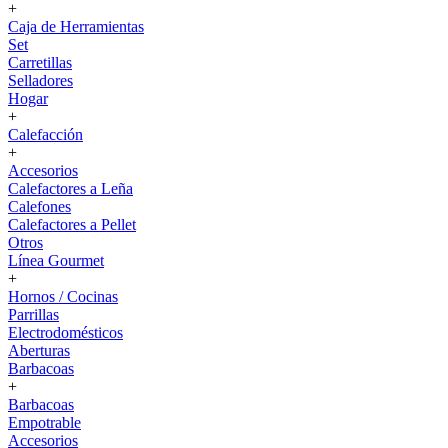
+
Caja de Herramientas
Set
Carretillas
Selladores
Hogar
+
Calefacción
+
Accesorios
Calefactores a Leña
Calefones
Calefactores a Pellet
Otros
Línea Gourmet
+
Hornos / Cocinas
Parrillas
Electrodomésticos
Aberturas
Barbacoas
+
Barbacoas
Empotrable
Accesorios