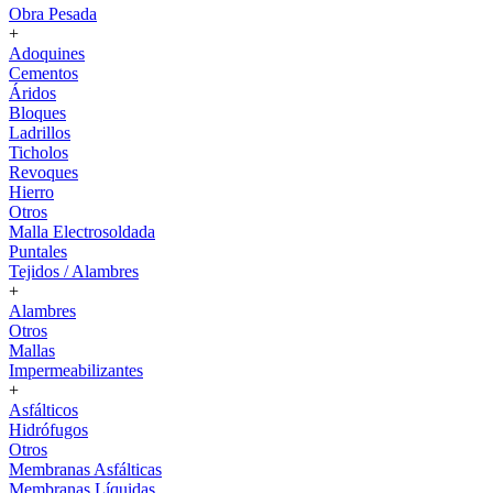
Obra Pesada
+
Adoquines
Cementos
Áridos
Bloques
Ladrillos
Ticholos
Revoques
Hierro
Otros
Malla Electrosoldada
Puntales
Tejidos / Alambres
+
Alambres
Otros
Mallas
Impermeabilizantes
+
Asfálticos
Hidrófugos
Otros
Membranas Asfálticas
Membranas Líquidas