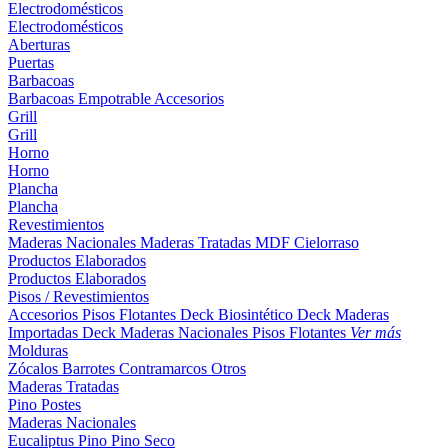
Electrodomésticos
Electrodomésticos
Aberturas
Puertas
Barbacoas
Barbacoas
Empotrable
Accesorios
Grill
Grill
Horno
Horno
Plancha
Plancha
Revestimientos
Maderas Nacionales
Maderas Tratadas
MDF
Cielorraso
Productos Elaborados
Productos Elaborados
Pisos / Revestimientos
Accesorios Pisos Flotantes
Deck Biosintético
Deck Maderas
Importadas
Deck Maderas Nacionales
Pisos Flotantes
Ver más
Molduras
Zócalos
Barrotes
Contramarcos
Otros
Maderas Tratadas
Pino
Postes
Maderas Nacionales
Eucaliptus
Pino
Pino Seco