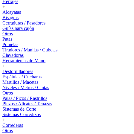
Herrajes
+
Alcayatas
Bisagras
Cerraduras / Pasadores
Guías para cajón
Otros
Patas
Pomelas
Tiradores / Manijas / Cubetas
Clavadoras
Herramientas de Mano
+
Destornilladores
Espátulas / Cucharas
Martillos / Macetas
Niveles / Metros / Cintas
Otros
Palas / Picos / Rastrillos
Pinzas / Alicates / Tenazas
Sistemas de Corte
Sistemas Corredizos
+
Correderas
Otros