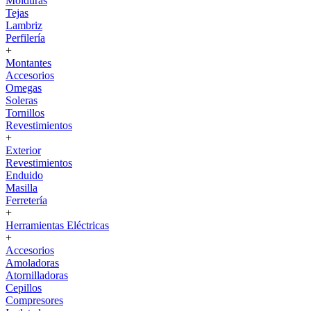
Molduras
Tejas
Lambriz
Perfilería
+
Montantes
Accesorios
Omegas
Soleras
Tornillos
Revestimientos
+
Exterior
Revestimientos
Enduido
Masilla
Ferretería
+
Herramientas Eléctricas
+
Accesorios
Amoladoras
Atornilladoras
Cepillos
Compresores