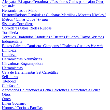
Alcayatas
Bisagras
Cerraduras / Pasadores
Guías para cajón
Otros
Ver más
Herramientas de Mano
Destornilladores
Espátulas / Cucharas
Martillos / Macetas
Niveles /
Metros / Cintas
Otros
Ver más
Sistemas Corredizos
Correderas
Otros
Rieles
Ruedas
Tornillería
Tornillos
Tirafondos
Arandelas / Tuercas
Bulones
Clavos
Ver más
Indumentaria
Buzos
Calzado
Camisetas
Camperas / Chalecos
Guantes
Ver más
Limpieza
Limpieza
Herramientas Neumáticas
Clavadoras
Engrampadora
Herramientas
Caja de Herramientas
Set
Carretillas
Selladores
Titebond
Calefacción
Accesorios
Calefactores a Leña
Calefones
Calefactores a Pellet
Otros
Otros
Línea Gourmet
Hornos / Cocinas
Parrillas