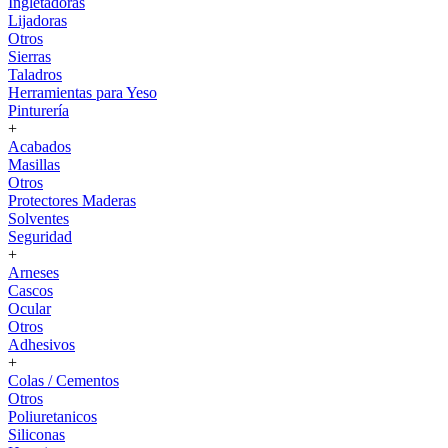
Ingletadoras
Lijadoras
Otros
Sierras
Taladros
Herramientas para Yeso
Pinturería
+
Acabados
Masillas
Otros
Protectores Maderas
Solventes
Seguridad
+
Arneses
Cascos
Ocular
Otros
Adhesivos
+
Colas / Cementos
Otros
Poliuretanicos
Siliconas