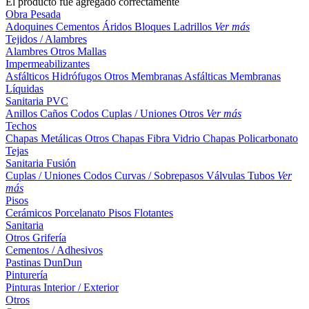
El producto fue agregado correctamente
Obra Pesada
Adoquines
Cementos
Áridos
Bloques
Ladrillos
Ver más
Tejidos / Alambres
Alambres
Otros
Mallas
Impermeabilizantes
Asfálticos
Hidrófugos
Otros
Membranas Asfálticas
Membranas
Líquidas
Sanitaria PVC
Anillos
Caños
Codos
Cuplas / Uniones
Otros
Ver más
Techos
Chapas Metálicas
Otros
Chapas Fibra Vidrio
Chapas Policarbonato
Tejas
Sanitaria Fusión
Cuplas / Uniones
Codos
Curvas / Sobrepasos
Válvulas
Tubos
Ver
más
Pisos
Cerámicos
Porcelanato
Pisos Flotantes
Sanitaria
Otros
Grifería
Cementos / Adhesivos
Pastinas
DunDun
Pinturería
Pinturas Interior / Exterior
Otros