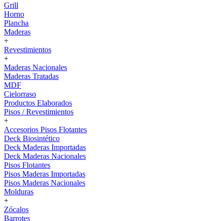
Grill
Horno
Plancha
Maderas
+
Revestimientos
+
Maderas Nacionales
Maderas Tratadas
MDF
Cielorraso
Productos Elaborados
Pisos / Revestimientos
+
Accesorios Pisos Flotantes
Deck Biosintético
Deck Maderas Importadas
Deck Maderas Nacionales
Pisos Flotantes
Pisos Maderas Importadas
Pisos Maderas Nacionales
Molduras
+
Zócalos
Barrotes