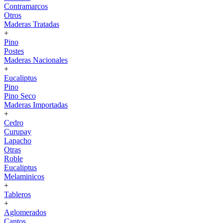
Contramarcos
Otros
Maderas Tratadas
+
Pino
Postes
Maderas Nacionales
+
Eucaliptus
Pino
Pino Seco
Maderas Importadas
+
Cedro
Curupay
Lapacho
Otras
Roble
Eucaliptus
Melaminicos
+
Tableros
+
Aglomerados
Cantos