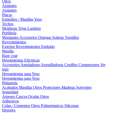
Otros
Aislantes
Aislantes
Placas
Enduídos / Masillas
Yeso
Techos
Molduras
Tejas
Lambriz
Perfilería
Montantes
Accesorios
Omegas
Soleras
Tornillos
Revestimientos
Exterior
Revestimientos
Enduido
Masilla
Base coat
Herramientas Eléctricas
Accesorios
Amoladoras
Atornilladoras
Cepillos
Compresores
Ver
más
Herramientas para Yeso
Herramientas para Yeso
Pinturería
Acabados
Masillas
Otros
Protectores Maderas
Solventes
Seguridad
Arneses
Cascos
Ocular
Otros
Adhesivos
Colas / Cementos
Otros
Poliuretanicos
Siliconas
Herrajes