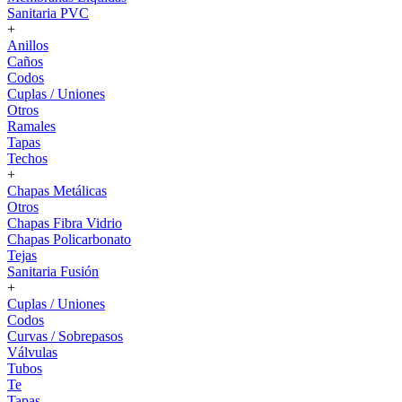
Sanitaria PVC
+
Anillos
Caños
Codos
Cuplas / Uniones
Otros
Ramales
Tapas
Techos
+
Chapas Metálicas
Otros
Chapas Fibra Vidrio
Chapas Policarbonato
Tejas
Sanitaria Fusión
+
Cuplas / Uniones
Codos
Curvas / Sobrepasos
Válvulas
Tubos
Te
Tapas