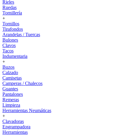
Rieles
Ruedas
Tornillería
+
Tornillos
Tirafondos
Arandelas / Tuercas
Bulones
Clavos
Tacos
Indumentaria
+
Buzos
Calzado
Camisetas
Camperas / Chalecos
Guantes
Pantalones
Remeras
Limpieza
Herramientas Neumáticas
+
Clavadoras
Engrampadora
Herramientas