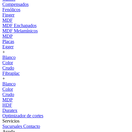
Compensados
Fenólicos
Finger
MDF
MDF Enchapados
MDF Melamínicos
MDP
Placas
Egger
+
Blanco
Color
Crudo
Fibraplac
+
Blanco
Color
Crudo
MDP
HDF
Duratex
Optimizador de cortes
Servicios
Sucursales
Contacto
Ayuda