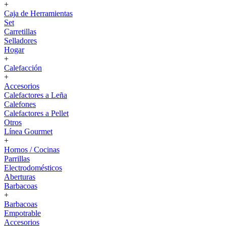
+
Caja de Herramientas
Set
Carretillas
Selladores
Hogar
+
Calefacción
+
Accesorios
Calefactores a Leña
Calefones
Calefactores a Pellet
Otros
Línea Gourmet
+
Hornos / Cocinas
Parrillas
Electrodomésticos
Aberturas
Barbacoas
+
Barbacoas
Empotrable
Accesorios