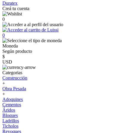
Duratex
Creá tu cuenta
0
0
Moneda
Según producto
$
USD
Categorias
Construcción
+
Obra Pesada
+
Adoquines
Cementos
Áridos
Bloques
Ladrillos
Ticholos
Revoques