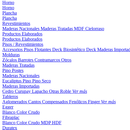
Horno
Horno
Plancha
Plancha
Revestimientos
Maderas Nacionales
Maderas Tratadas
MDF
Cielorraso
Productos Elaborados
Productos Elaborados
Pisos / Revestimientos
Accesorios Pisos Flotantes
Deck Biosintético
Deck Maderas Importa
Molduras
Zócalos
Barrotes
Contramarcos
Otros
Maderas Tratadas
Pino
Postes
Maderas Nacionales
Eucaliptus
Pino
Pino Seco
Maderas Importadas
Cedro
Curupay
Lapacho
Otras
Roble
Ver más
Tableros
Aglomerados
Cantos
Compensados
Fenólicos
Finger
Ver más
Egger
Blanco
Color
Crudo
Fibraplac
Blanco
Color
Crudo
MDP
HDF
Duratex