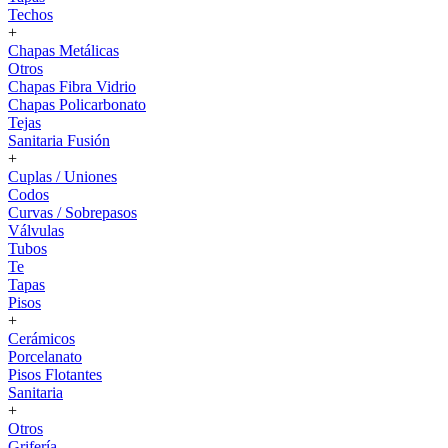
Techos
+
Chapas Metálicas
Otros
Chapas Fibra Vidrio
Chapas Policarbonato
Tejas
Sanitaria Fusión
+
Cuplas / Uniones
Codos
Curvas / Sobrepasos
Válvulas
Tubos
Te
Tapas
Pisos
+
Cerámicos
Porcelanato
Pisos Flotantes
Sanitaria
+
Otros
Grifería