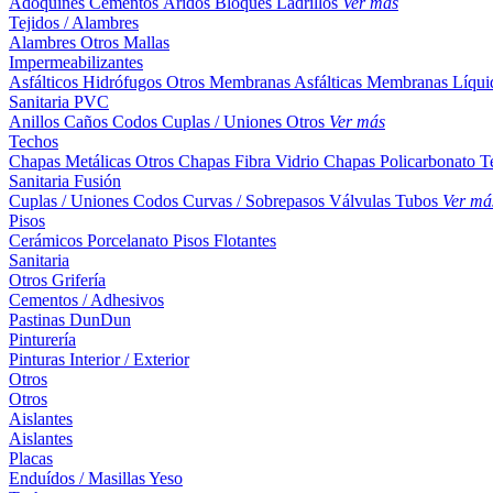
Adoquines
Cementos
Áridos
Bloques
Ladrillos
Ver más
Tejidos / Alambres
Alambres
Otros
Mallas
Impermeabilizantes
Asfálticos
Hidrófugos
Otros
Membranas Asfálticas
Membranas Líqui
Sanitaria PVC
Anillos
Caños
Codos
Cuplas / Uniones
Otros
Ver más
Techos
Chapas Metálicas
Otros
Chapas Fibra Vidrio
Chapas Policarbonato
T
Sanitaria Fusión
Cuplas / Uniones
Codos
Curvas / Sobrepasos
Válvulas
Tubos
Ver má
Pisos
Cerámicos
Porcelanato
Pisos Flotantes
Sanitaria
Otros
Grifería
Cementos / Adhesivos
Pastinas
DunDun
Pinturería
Pinturas Interior / Exterior
Otros
Otros
Aislantes
Aislantes
Placas
Enduídos / Masillas
Yeso