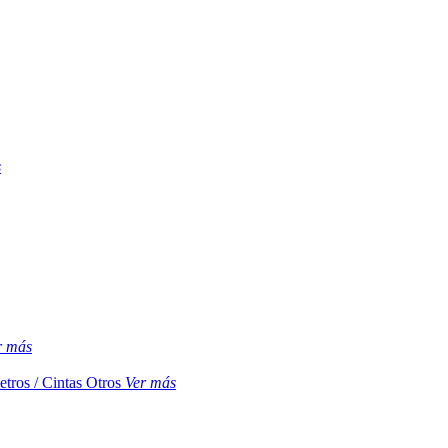
s
r más
etros / Cintas
Otros
Ver más