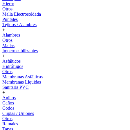
Hierro
Otros
Malla Electrosoldada
Puntales
Tejidos / Alambres
+
Alambres
Otros
Mallas
Impermeabilizantes
+
Asfálticos
Hidrófugos
Otros
Membranas Asfálticas
Membranas Líquidas
Sanitaria PVC
+
Anillos
Caños
Codos
Cuplas / Uniones
Otros
Ramales
Tapas