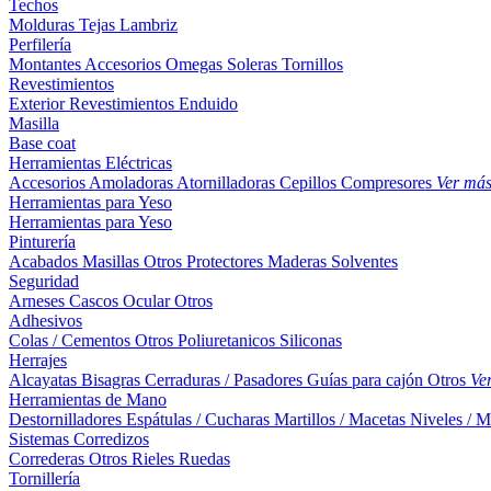
Techos
Molduras
Tejas
Lambriz
Perfilería
Montantes
Accesorios
Omegas
Soleras
Tornillos
Revestimientos
Exterior
Revestimientos
Enduido
Masilla
Base coat
Herramientas Eléctricas
Accesorios
Amoladoras
Atornilladoras
Cepillos
Compresores
Ver má
Herramientas para Yeso
Herramientas para Yeso
Pinturería
Acabados
Masillas
Otros
Protectores Maderas
Solventes
Seguridad
Arneses
Cascos
Ocular
Otros
Adhesivos
Colas / Cementos
Otros
Poliuretanicos
Siliconas
Herrajes
Alcayatas
Bisagras
Cerraduras / Pasadores
Guías para cajón
Otros
Ve
Herramientas de Mano
Destornilladores
Espátulas / Cucharas
Martillos / Macetas
Niveles / M
Sistemas Corredizos
Correderas
Otros
Rieles
Ruedas
Tornillería