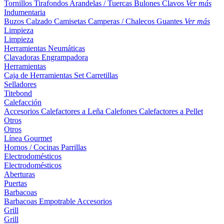
Tornillos
Tirafondos
Arandelas / Tuercas
Bulones
Clavos
Ver más
Indumentaria
Buzos
Calzado
Camisetas
Camperas / Chalecos
Guantes
Ver más
Limpieza
Limpieza
Herramientas Neumáticas
Clavadoras
Engrampadora
Herramientas
Caja de Herramientas
Set
Carretillas
Selladores
Titebond
Calefacción
Accesorios
Calefactores a Leña
Calefones
Calefactores a Pellet
Otros
Otros
Línea Gourmet
Hornos / Cocinas
Parrillas
Electrodomésticos
Electrodomésticos
Aberturas
Puertas
Barbacoas
Barbacoas
Empotrable
Accesorios
Grill
Grill