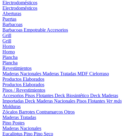
Electrodomésticos
Electrodomésticos
Aberturas
Puertas
Barbacoas
Barbacoas
Empotrable
Accesorios
Grill
Grill
Horno
Horno
Plancha
Plancha
Revestimientos
Maderas Nacionales
Maderas Tratadas
MDF
Cielorraso
Productos Elaborados
Productos Elaborados
Pisos / Revestimientos
Accesorios Pisos Flotantes
Deck Biosintético
Deck Maderas
Importadas
Deck Maderas Nacionales
Pisos Flotantes
Ver más
Molduras
Zócalos
Barrotes
Contramarcos
Otros
Maderas Tratadas
Pino
Postes
Maderas Nacionales
Eucaliptus
Pino
Pino Seco