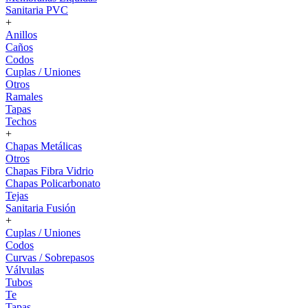
Sanitaria PVC
+
Anillos
Caños
Codos
Cuplas / Uniones
Otros
Ramales
Tapas
Techos
+
Chapas Metálicas
Otros
Chapas Fibra Vidrio
Chapas Policarbonato
Tejas
Sanitaria Fusión
+
Cuplas / Uniones
Codos
Curvas / Sobrepasos
Válvulas
Tubos
Te
Tapas