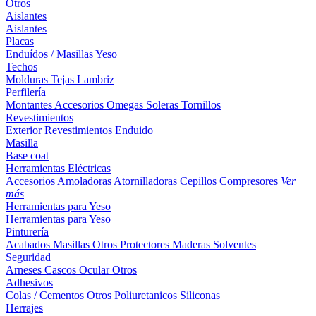
Otros
Aislantes
Aislantes
Placas
Enduídos / Masillas
Yeso
Techos
Molduras
Tejas
Lambriz
Perfilería
Montantes
Accesorios
Omegas
Soleras
Tornillos
Revestimientos
Exterior
Revestimientos
Enduido
Masilla
Base coat
Herramientas Eléctricas
Accesorios
Amoladoras
Atornilladoras
Cepillos
Compresores
Ver
más
Herramientas para Yeso
Herramientas para Yeso
Pinturería
Acabados
Masillas
Otros
Protectores Maderas
Solventes
Seguridad
Arneses
Cascos
Ocular
Otros
Adhesivos
Colas / Cementos
Otros
Poliuretanicos
Siliconas
Herrajes