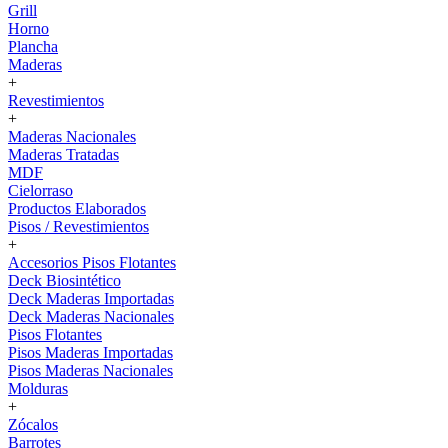
Grill
Horno
Plancha
Maderas
+
Revestimientos
+
Maderas Nacionales
Maderas Tratadas
MDF
Cielorraso
Productos Elaborados
Pisos / Revestimientos
+
Accesorios Pisos Flotantes
Deck Biosintético
Deck Maderas Importadas
Deck Maderas Nacionales
Pisos Flotantes
Pisos Maderas Importadas
Pisos Maderas Nacionales
Molduras
+
Zócalos
Barrotes