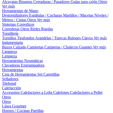
Alcayatas
Bisagras
Cerraduras / Pasadores
Guías para cajón
Otros
Ver más
Herramientas de Mano
Destornilladores
Espátulas / Cucharas
Martillos / Macetas
Niveles /
Metros / Cintas
Otros
Ver más
Sistemas Corredizos
Correderas
Otros
Rieles
Ruedas
Tornillería
Tornillos
Tirafondos
Arandelas / Tuercas
Bulones
Clavos
Ver más
Indumentaria
Buzos
Calzado
Camisetas
Camperas / Chalecos
Guantes
Ver más
Limpieza
Limpieza
Herramientas Neumáticas
Clavadoras
Engrampadora
Herramientas
Caja de Herramientas
Set
Carretillas
Selladores
Titebond
Calefacción
Accesorios
Calefactores a Leña
Calefones
Calefactores a Pellet
Otros
Otros
Línea Gourmet
Hornos / Cocinas
Parrillas