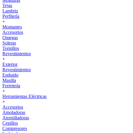
Molduras
Tejas
Lambriz
Perfilería
+
Montantes
Accesorios
Omegas
Soleras
Tornillos
Revestimientos
+
Exterior
Revestimientos
Enduido
Masilla
Ferretería
+
Herramientas Eléctricas
+
Accesorios
Amoladoras
Atornilladoras
Cepillos
Compresores