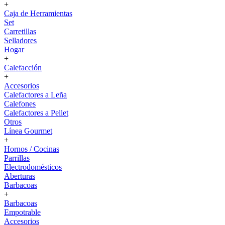
+
Caja de Herramientas
Set
Carretillas
Selladores
Hogar
+
Calefacción
+
Accesorios
Calefactores a Leña
Calefones
Calefactores a Pellet
Otros
Línea Gourmet
+
Hornos / Cocinas
Parrillas
Electrodomésticos
Aberturas
Barbacoas
+
Barbacoas
Empotrable
Accesorios