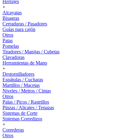
Herrajes
+
Alcayatas
Bisagras
Cerraduras / Pasadores
Guías para cajón
Otros
Patas
Pomelas
Tiradores / Manijas / Cubetas
Clavadoras
Herramientas de Mano
+
Destornilladores
Espátulas / Cucharas
Martillos / Macetas
Niveles / Metros / Cintas
Otros
Palas / Picos / Rastrillos
Pinzas / Alicates / Tenazas
Sistemas de Corte
Sistemas Corredizos
+
Correderas
Otros