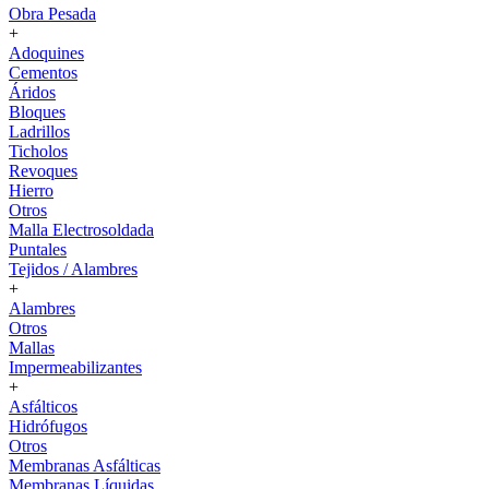
Obra Pesada
+
Adoquines
Cementos
Áridos
Bloques
Ladrillos
Ticholos
Revoques
Hierro
Otros
Malla Electrosoldada
Puntales
Tejidos / Alambres
+
Alambres
Otros
Mallas
Impermeabilizantes
+
Asfálticos
Hidrófugos
Otros
Membranas Asfálticas
Membranas Líquidas