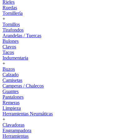
Rieles
Ruedas
Tornillería
+
Tornillos
Tirafondos
Arandelas / Tuercas
Bulones
Clavos
Tacos
Indumentaria
+
Buzos
Calzado
Camisetas
Camperas / Chalecos
Guantes
Pantalones
Remeras
Limpieza
Herramientas Neumáticas
+
Clavadoras
Engrampadora
Herramientas