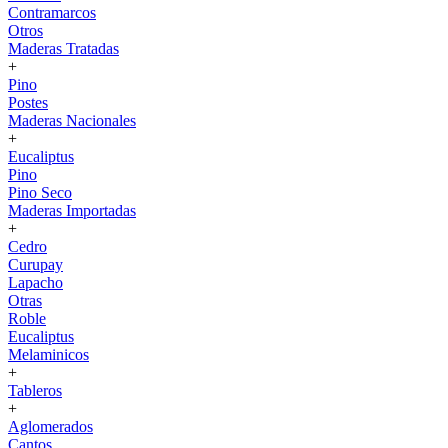
Contramarcos
Otros
Maderas Tratadas
+
Pino
Postes
Maderas Nacionales
+
Eucaliptus
Pino
Pino Seco
Maderas Importadas
+
Cedro
Curupay
Lapacho
Otras
Roble
Eucaliptus
Melaminicos
+
Tableros
+
Aglomerados
Cantos