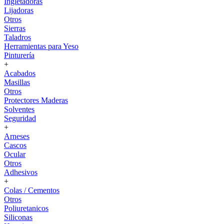
Ingletadoras
Lijadoras
Otros
Sierras
Taladros
Herramientas para Yeso
Pinturería
+
Acabados
Masillas
Otros
Protectores Maderas
Solventes
Seguridad
+
Arneses
Cascos
Ocular
Otros
Adhesivos
+
Colas / Cementos
Otros
Poliuretanicos
Siliconas