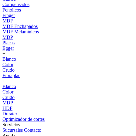
Compensados
Fenólicos
Finger
MDF
MDF Enchapados
MDF Melamínicos
MDP
Placas
Egger
+
Blanco
Color
Crudo
Fibraplac
+
Blanco
Color
Crudo
MDP
HDF
Duratex
Optimizador de cortes
Servicios
Sucursales
Contacto
Ayuda