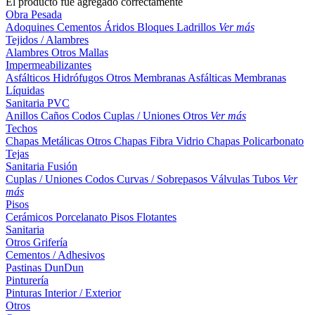
El producto fue agregado correctamente
Obra Pesada
Adoquines
Cementos
Áridos
Bloques
Ladrillos
Ver más
Tejidos / Alambres
Alambres
Otros
Mallas
Impermeabilizantes
Asfálticos
Hidrófugos
Otros
Membranas Asfálticas
Membranas
Líquidas
Sanitaria PVC
Anillos
Caños
Codos
Cuplas / Uniones
Otros
Ver más
Techos
Chapas Metálicas
Otros
Chapas Fibra Vidrio
Chapas Policarbonato
Tejas
Sanitaria Fusión
Cuplas / Uniones
Codos
Curvas / Sobrepasos
Válvulas
Tubos
Ver
más
Pisos
Cerámicos
Porcelanato
Pisos Flotantes
Sanitaria
Otros
Grifería
Cementos / Adhesivos
Pastinas
DunDun
Pinturería
Pinturas Interior / Exterior
Otros