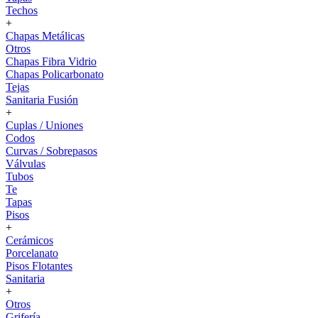
Techos
+
Chapas Metálicas
Otros
Chapas Fibra Vidrio
Chapas Policarbonato
Tejas
Sanitaria Fusión
+
Cuplas / Uniones
Codos
Curvas / Sobrepasos
Válvulas
Tubos
Te
Tapas
Pisos
+
Cerámicos
Porcelanato
Pisos Flotantes
Sanitaria
+
Otros
Grifería