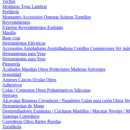
Techos
Molduras
Tejas
Lambriz
Perfilería
Montantes
Accesorios
Omegas
Soleras
Tornillos
Revestimientos
Exterior
Revestimientos
Enduido
Masilla
Base coat
Herramientas Eléctricas
Accesorios
Amoladoras
Atornilladoras
Cepillos
Compresores
Ver má
Herramientas para Yeso
Herramientas para Yeso
Pinturería
Acabados
Masillas
Otros
Protectores Maderas
Solventes
Seguridad
Arneses
Cascos
Ocular
Otros
Adhesivos
Colas / Cementos
Otros
Poliuretanicos
Siliconas
Herrajes
Alcayatas
Bisagras
Cerraduras / Pasadores
Guías para cajón
Otros
Ve
Herramientas de Mano
Destornilladores
Espátulas / Cucharas
Martillos / Macetas
Niveles / M
Sistemas Corredizos
Correderas
Otros
Rieles
Ruedas
Tornillería