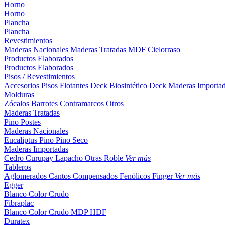
Horno
Horno
Plancha
Plancha
Revestimientos
Maderas Nacionales
Maderas Tratadas
MDF
Cielorraso
Productos Elaborados
Productos Elaborados
Pisos / Revestimientos
Accesorios Pisos Flotantes
Deck Biosintético
Deck Maderas Importa
Molduras
Zócalos
Barrotes
Contramarcos
Otros
Maderas Tratadas
Pino
Postes
Maderas Nacionales
Eucaliptus
Pino
Pino Seco
Maderas Importadas
Cedro
Curupay
Lapacho
Otras
Roble
Ver más
Tableros
Aglomerados
Cantos
Compensados
Fenólicos
Finger
Ver más
Egger
Blanco
Color
Crudo
Fibraplac
Blanco
Color
Crudo
MDP
HDF
Duratex