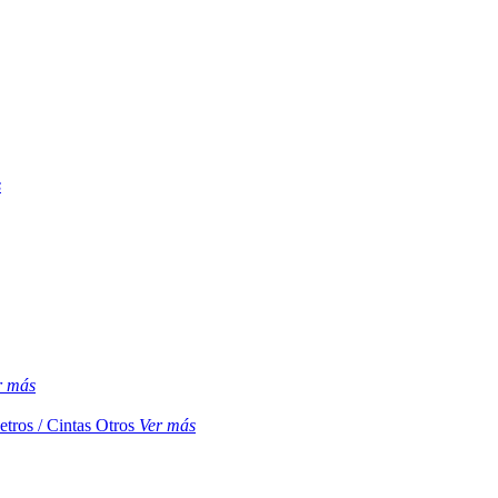
s
r más
etros / Cintas
Otros
Ver más