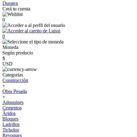
Duratex
Creá tu cuenta
0
0
Moneda
Según producto
$
USD
Categorias
Construcción
+
Obra Pesada
+
Adoquines
Cementos
Áridos
Bloques
Ladrillos
Ticholos
Revoques