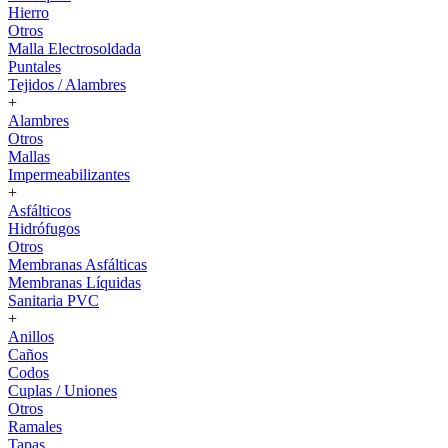
Hierro
Otros
Malla Electrosoldada
Puntales
Tejidos / Alambres
+
Alambres
Otros
Mallas
Impermeabilizantes
+
Asfálticos
Hidrófugos
Otros
Membranas Asfálticas
Membranas Líquidas
Sanitaria PVC
+
Anillos
Caños
Codos
Cuplas / Uniones
Otros
Ramales
Tapas