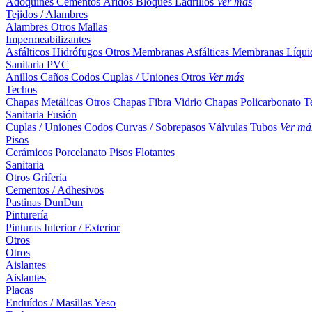
Adoquines
Cementos
Áridos
Bloques
Ladrillos
Ver más
Tejidos / Alambres
Alambres
Otros
Mallas
Impermeabilizantes
Asfálticos
Hidrófugos
Otros
Membranas Asfálticas
Membranas Líqui
Sanitaria PVC
Anillos
Caños
Codos
Cuplas / Uniones
Otros
Ver más
Techos
Chapas Metálicas
Otros
Chapas Fibra Vidrio
Chapas Policarbonato
T
Sanitaria Fusión
Cuplas / Uniones
Codos
Curvas / Sobrepasos
Válvulas
Tubos
Ver má
Pisos
Cerámicos
Porcelanato
Pisos Flotantes
Sanitaria
Otros
Grifería
Cementos / Adhesivos
Pastinas
DunDun
Pinturería
Pinturas Interior / Exterior
Otros
Otros
Aislantes
Aislantes
Placas
Enduídos / Masillas
Yeso