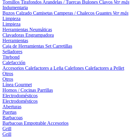
Tornillos
Tirafondos
Arandelas / Tuercas
Bulones
Clavos
Ver más
Indumentaria
Buzos
Calzado
Camisetas
Camperas / Chalecos
Guantes
Ver más
Limpieza
Limpieza
Herramientas Neumáticas
Clavadoras
Engrampadora
Herramientas
Caja de Herramientas
Set
Carretillas
Selladores
Titebond
Calefacción
Accesorios
Calefactores a Leña
Calefones
Calefactores a Pellet
Otros
Otros
Línea Gourmet
Hornos / Cocinas
Parrillas
Electrodomésticos
Electrodomésticos
Aberturas
Puertas
Barbacoas
Barbacoas
Empotrable
Accesorios
Grill
Grill