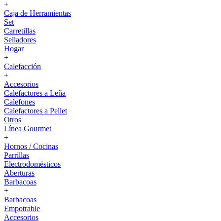
+
Caja de Herramientas
Set
Carretillas
Selladores
Hogar
+
Calefacción
+
Accesorios
Calefactores a Leña
Calefones
Calefactores a Pellet
Otros
Línea Gourmet
+
Hornos / Cocinas
Parrillas
Electrodomésticos
Aberturas
Barbacoas
+
Barbacoas
Empotrable
Accesorios