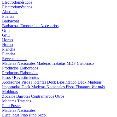
Electrodomésticos
Electrodomésticos
Aberturas
Puertas
Barbacoas
Barbacoas
Empotrable
Accesorios
Grill
Grill
Horno
Horno
Plancha
Plancha
Revestimientos
Maderas Nacionales
Maderas Tratadas
MDF
Cielorraso
Productos Elaborados
Productos Elaborados
Pisos / Revestimientos
Accesorios Pisos Flotantes
Deck Biosintético
Deck Maderas
Importadas
Deck Maderas Nacionales
Pisos Flotantes
Ver más
Molduras
Zócalos
Barrotes
Contramarcos
Otros
Maderas Tratadas
Pino
Postes
Maderas Nacionales
Eucaliptus
Pino
Pino Seco