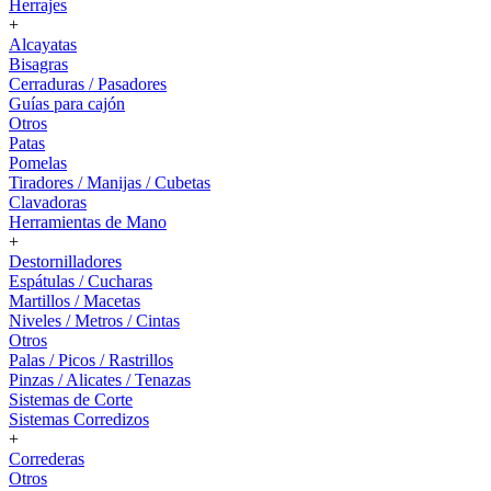
Herrajes
+
Alcayatas
Bisagras
Cerraduras / Pasadores
Guías para cajón
Otros
Patas
Pomelas
Tiradores / Manijas / Cubetas
Clavadoras
Herramientas de Mano
+
Destornilladores
Espátulas / Cucharas
Martillos / Macetas
Niveles / Metros / Cintas
Otros
Palas / Picos / Rastrillos
Pinzas / Alicates / Tenazas
Sistemas de Corte
Sistemas Corredizos
+
Correderas
Otros