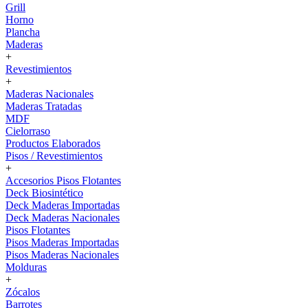
Grill
Horno
Plancha
Maderas
+
Revestimientos
+
Maderas Nacionales
Maderas Tratadas
MDF
Cielorraso
Productos Elaborados
Pisos / Revestimientos
+
Accesorios Pisos Flotantes
Deck Biosintético
Deck Maderas Importadas
Deck Maderas Nacionales
Pisos Flotantes
Pisos Maderas Importadas
Pisos Maderas Nacionales
Molduras
+
Zócalos
Barrotes