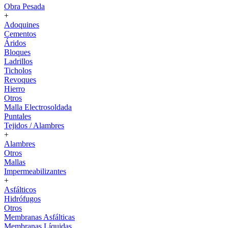
Obra Pesada
+
Adoquines
Cementos
Áridos
Bloques
Ladrillos
Ticholos
Revoques
Hierro
Otros
Malla Electrosoldada
Puntales
Tejidos / Alambres
+
Alambres
Otros
Mallas
Impermeabilizantes
+
Asfálticos
Hidrófugos
Otros
Membranas Asfálticas
Membranas Líquidas