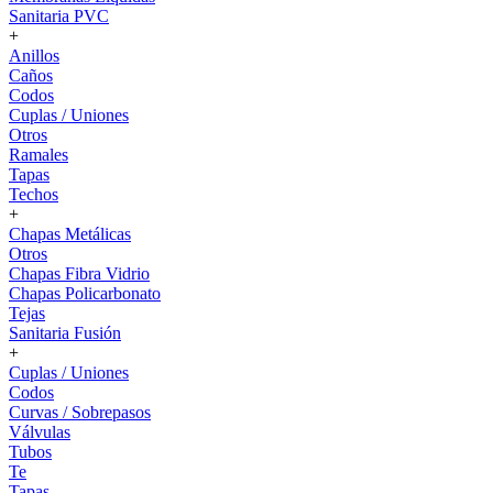
Sanitaria PVC
+
Anillos
Caños
Codos
Cuplas / Uniones
Otros
Ramales
Tapas
Techos
+
Chapas Metálicas
Otros
Chapas Fibra Vidrio
Chapas Policarbonato
Tejas
Sanitaria Fusión
+
Cuplas / Uniones
Codos
Curvas / Sobrepasos
Válvulas
Tubos
Te
Tapas