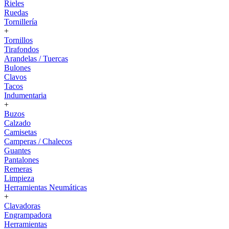
Rieles
Ruedas
Tornillería
+
Tornillos
Tirafondos
Arandelas / Tuercas
Bulones
Clavos
Tacos
Indumentaria
+
Buzos
Calzado
Camisetas
Camperas / Chalecos
Guantes
Pantalones
Remeras
Limpieza
Herramientas Neumáticas
+
Clavadoras
Engrampadora
Herramientas