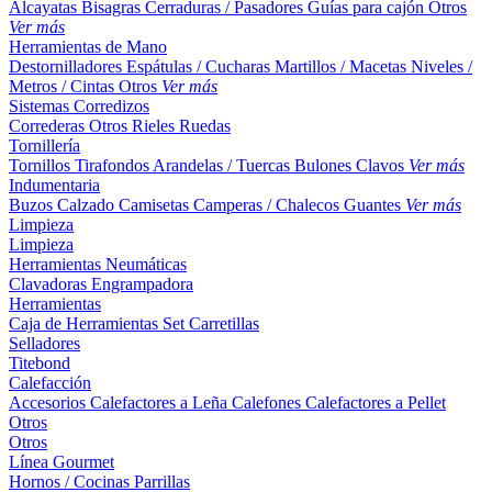
Alcayatas
Bisagras
Cerraduras / Pasadores
Guías para cajón
Otros
Ver más
Herramientas de Mano
Destornilladores
Espátulas / Cucharas
Martillos / Macetas
Niveles /
Metros / Cintas
Otros
Ver más
Sistemas Corredizos
Correderas
Otros
Rieles
Ruedas
Tornillería
Tornillos
Tirafondos
Arandelas / Tuercas
Bulones
Clavos
Ver más
Indumentaria
Buzos
Calzado
Camisetas
Camperas / Chalecos
Guantes
Ver más
Limpieza
Limpieza
Herramientas Neumáticas
Clavadoras
Engrampadora
Herramientas
Caja de Herramientas
Set
Carretillas
Selladores
Titebond
Calefacción
Accesorios
Calefactores a Leña
Calefones
Calefactores a Pellet
Otros
Otros
Línea Gourmet
Hornos / Cocinas
Parrillas