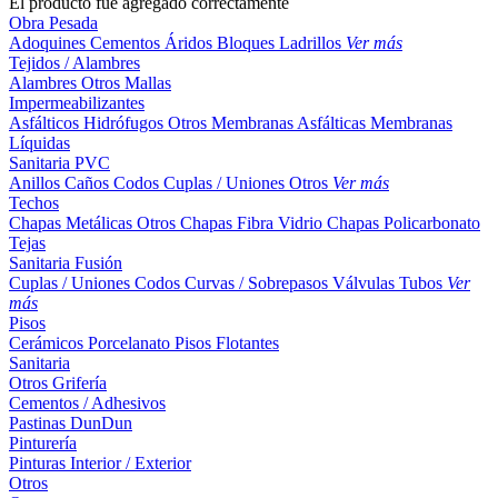
El producto fue agregado correctamente
Obra Pesada
Adoquines
Cementos
Áridos
Bloques
Ladrillos
Ver más
Tejidos / Alambres
Alambres
Otros
Mallas
Impermeabilizantes
Asfálticos
Hidrófugos
Otros
Membranas Asfálticas
Membranas
Líquidas
Sanitaria PVC
Anillos
Caños
Codos
Cuplas / Uniones
Otros
Ver más
Techos
Chapas Metálicas
Otros
Chapas Fibra Vidrio
Chapas Policarbonato
Tejas
Sanitaria Fusión
Cuplas / Uniones
Codos
Curvas / Sobrepasos
Válvulas
Tubos
Ver
más
Pisos
Cerámicos
Porcelanato
Pisos Flotantes
Sanitaria
Otros
Grifería
Cementos / Adhesivos
Pastinas
DunDun
Pinturería
Pinturas Interior / Exterior
Otros