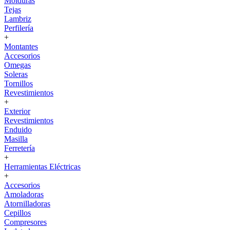
Molduras
Tejas
Lambriz
Perfilería
+
Montantes
Accesorios
Omegas
Soleras
Tornillos
Revestimientos
+
Exterior
Revestimientos
Enduido
Masilla
Ferretería
+
Herramientas Eléctricas
+
Accesorios
Amoladoras
Atornilladoras
Cepillos
Compresores