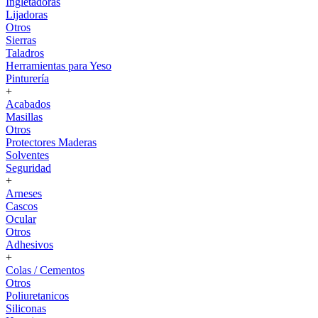
Ingletadoras
Lijadoras
Otros
Sierras
Taladros
Herramientas para Yeso
Pinturería
+
Acabados
Masillas
Otros
Protectores Maderas
Solventes
Seguridad
+
Arneses
Cascos
Ocular
Otros
Adhesivos
+
Colas / Cementos
Otros
Poliuretanicos
Siliconas