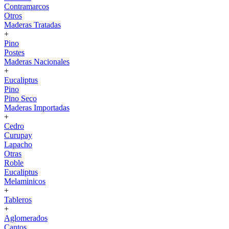
Contramarcos
Otros
Maderas Tratadas
+
Pino
Postes
Maderas Nacionales
+
Eucaliptus
Pino
Pino Seco
Maderas Importadas
+
Cedro
Curupay
Lapacho
Otras
Roble
Eucaliptus
Melaminicos
+
Tableros
+
Aglomerados
Cantos