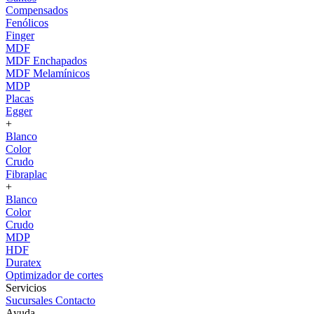
Compensados
Fenólicos
Finger
MDF
MDF Enchapados
MDF Melamínicos
MDP
Placas
Egger
+
Blanco
Color
Crudo
Fibraplac
+
Blanco
Color
Crudo
MDP
HDF
Duratex
Optimizador de cortes
Servicios
Sucursales
Contacto
Ayuda