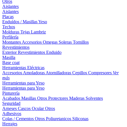
Otros
Aislantes
Aislantes
Placas
Enduídos / Masillas
Yeso
Techos
Molduras
Tejas
Lambriz
Perfilería
Montantes
Accesorios
Omegas
Soleras
Tornillos
Revestimientos
Exterior
Revestimientos
Enduido
Masilla
Base coat
Herramientas Eléctricas
Accesorios
Amoladoras
Atornilladoras
Cepillos
Compresores
Ver
más
Herramientas para Yeso
Herramientas para Yeso
Pinturería
Acabados
Masillas
Otros
Protectores Maderas
Solventes
Seguridad
Arneses
Cascos
Ocular
Otros
Adhesivos
Colas / Cementos
Otros
Poliuretanicos
Siliconas
Herrajes