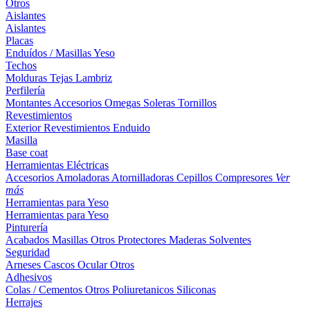
Otros
Aislantes
Aislantes
Placas
Enduídos / Masillas
Yeso
Techos
Molduras
Tejas
Lambriz
Perfilería
Montantes
Accesorios
Omegas
Soleras
Tornillos
Revestimientos
Exterior
Revestimientos
Enduido
Masilla
Base coat
Herramientas Eléctricas
Accesorios
Amoladoras
Atornilladoras
Cepillos
Compresores
Ver
más
Herramientas para Yeso
Herramientas para Yeso
Pinturería
Acabados
Masillas
Otros
Protectores Maderas
Solventes
Seguridad
Arneses
Cascos
Ocular
Otros
Adhesivos
Colas / Cementos
Otros
Poliuretanicos
Siliconas
Herrajes