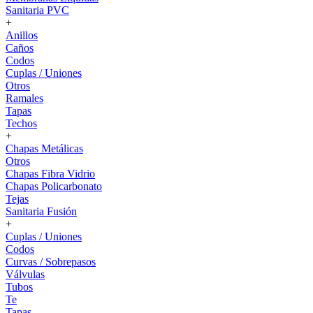
Sanitaria PVC
+
Anillos
Caños
Codos
Cuplas / Uniones
Otros
Ramales
Tapas
Techos
+
Chapas Metálicas
Otros
Chapas Fibra Vidrio
Chapas Policarbonato
Tejas
Sanitaria Fusión
+
Cuplas / Uniones
Codos
Curvas / Sobrepasos
Válvulas
Tubos
Te
Tapas