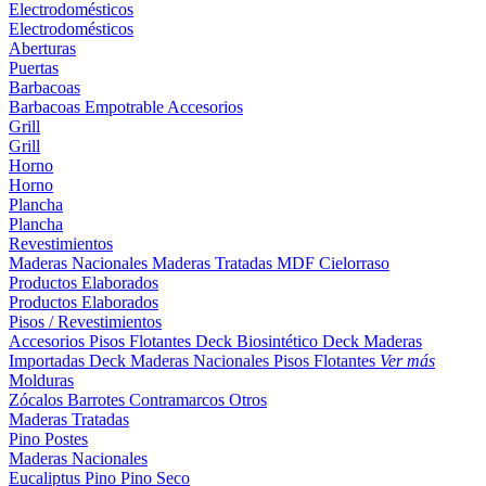
Electrodomésticos
Electrodomésticos
Aberturas
Puertas
Barbacoas
Barbacoas
Empotrable
Accesorios
Grill
Grill
Horno
Horno
Plancha
Plancha
Revestimientos
Maderas Nacionales
Maderas Tratadas
MDF
Cielorraso
Productos Elaborados
Productos Elaborados
Pisos / Revestimientos
Accesorios Pisos Flotantes
Deck Biosintético
Deck Maderas
Importadas
Deck Maderas Nacionales
Pisos Flotantes
Ver más
Molduras
Zócalos
Barrotes
Contramarcos
Otros
Maderas Tratadas
Pino
Postes
Maderas Nacionales
Eucaliptus
Pino
Pino Seco