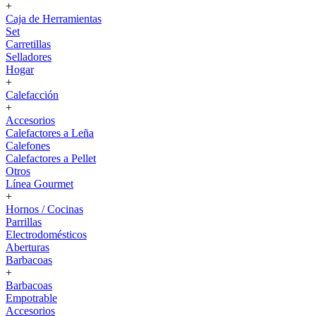
+
Caja de Herramientas
Set
Carretillas
Selladores
Hogar
+
Calefacción
+
Accesorios
Calefactores a Leña
Calefones
Calefactores a Pellet
Otros
Línea Gourmet
+
Hornos / Cocinas
Parrillas
Electrodomésticos
Aberturas
Barbacoas
+
Barbacoas
Empotrable
Accesorios