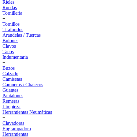
Rieles
Ruedas
Tornillería
+
Tornillos
Tirafondos
Arandelas / Tuercas
Bulones
Clavos
Tacos
Indumentaria
+
Buzos
Calzado
Camisetas
Camperas / Chalecos
Guantes
Pantalones
Remeras
Limpieza
Herramientas Neumáticas
+
Clavadoras
Engrampadora
Herramientas