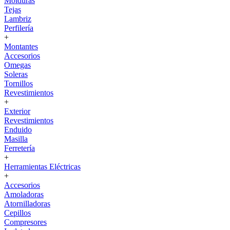
Molduras
Tejas
Lambriz
Perfilería
+
Montantes
Accesorios
Omegas
Soleras
Tornillos
Revestimientos
+
Exterior
Revestimientos
Enduido
Masilla
Ferretería
+
Herramientas Eléctricas
+
Accesorios
Amoladoras
Atornilladoras
Cepillos
Compresores