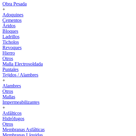
Obra Pesada
+
Adoquines
Cementos
Áridos
Bloques
Ladrillos
Ticholos
Revoques
Hierro
Otros
Malla Electrosoldada
Puntales
Tejidos / Alambres
+
Alambres
Otros
Mallas
Impermeabilizantes
+
Asfálticos
Hidrófugos
Otros
Membranas Asfálticas
Membranas Líquidas