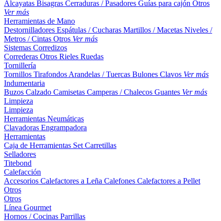
Alcayatas
Bisagras
Cerraduras / Pasadores
Guías para cajón
Otros
Ver más
Herramientas de Mano
Destornilladores
Espátulas / Cucharas
Martillos / Macetas
Niveles /
Metros / Cintas
Otros
Ver más
Sistemas Corredizos
Correderas
Otros
Rieles
Ruedas
Tornillería
Tornillos
Tirafondos
Arandelas / Tuercas
Bulones
Clavos
Ver más
Indumentaria
Buzos
Calzado
Camisetas
Camperas / Chalecos
Guantes
Ver más
Limpieza
Limpieza
Herramientas Neumáticas
Clavadoras
Engrampadora
Herramientas
Caja de Herramientas
Set
Carretillas
Selladores
Titebond
Calefacción
Accesorios
Calefactores a Leña
Calefones
Calefactores a Pellet
Otros
Otros
Línea Gourmet
Hornos / Cocinas
Parrillas