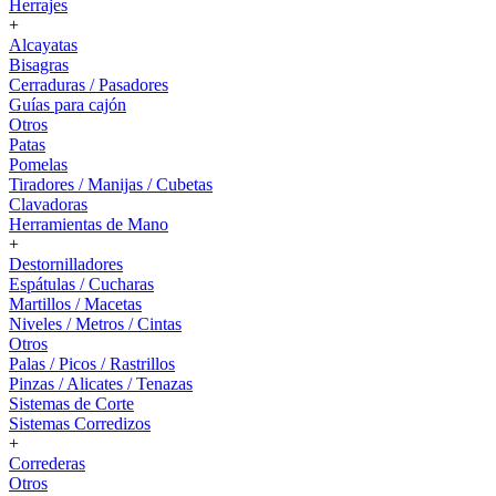
Herrajes
+
Alcayatas
Bisagras
Cerraduras / Pasadores
Guías para cajón
Otros
Patas
Pomelas
Tiradores / Manijas / Cubetas
Clavadoras
Herramientas de Mano
+
Destornilladores
Espátulas / Cucharas
Martillos / Macetas
Niveles / Metros / Cintas
Otros
Palas / Picos / Rastrillos
Pinzas / Alicates / Tenazas
Sistemas de Corte
Sistemas Corredizos
+
Correderas
Otros