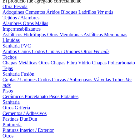
El producto fue agregado correctamente
Obra Pesada
Adoquines
Cementos
Áridos
Bloques
Ladrillos
Ver más
Tejidos / Alambres
Alambres
Otros
Mallas
Impermeabilizantes
Asfálticos
Hidrófugos
Otros
Membranas Asfálticas
Membranas
Líquidas
Sanitaria PVC
Anillos
Caños
Codos
Cuplas / Uniones
Otros
Ver más
Techos
Chapas Metálicas
Otros
Chapas Fibra Vidrio
Chapas Policarbonato
Tejas
Sanitaria Fusión
Cuplas / Uniones
Codos
Curvas / Sobrepasos
Válvulas
Tubos
Ver
más
Pisos
Cerámicos
Porcelanato
Pisos Flotantes
Sanitaria
Otros
Grifería
Cementos / Adhesivos
Pastinas
DunDun
Pinturería
Pinturas Interior / Exterior
Otros