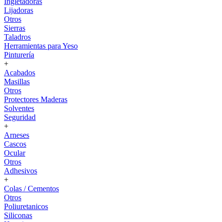
Ingletadoras
Lijadoras
Otros
Sierras
Taladros
Herramientas para Yeso
Pinturería
+
Acabados
Masillas
Otros
Protectores Maderas
Solventes
Seguridad
+
Arneses
Cascos
Ocular
Otros
Adhesivos
+
Colas / Cementos
Otros
Poliuretanicos
Siliconas