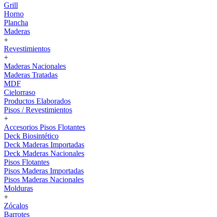
Grill
Horno
Plancha
Maderas
+
Revestimientos
+
Maderas Nacionales
Maderas Tratadas
MDF
Cielorraso
Productos Elaborados
Pisos / Revestimientos
+
Accesorios Pisos Flotantes
Deck Biosintético
Deck Maderas Importadas
Deck Maderas Nacionales
Pisos Flotantes
Pisos Maderas Importadas
Pisos Maderas Nacionales
Molduras
+
Zócalos
Barrotes