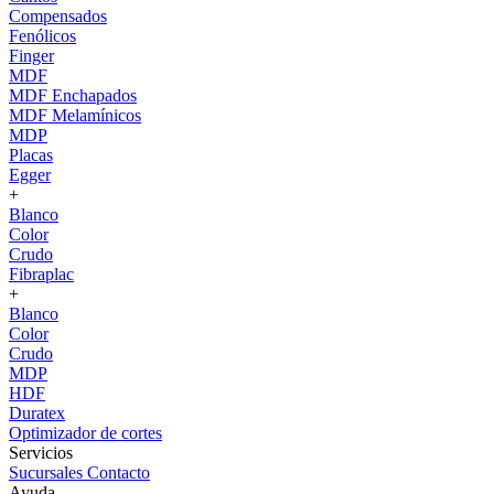
Compensados
Fenólicos
Finger
MDF
MDF Enchapados
MDF Melamínicos
MDP
Placas
Egger
+
Blanco
Color
Crudo
Fibraplac
+
Blanco
Color
Crudo
MDP
HDF
Duratex
Optimizador de cortes
Servicios
Sucursales
Contacto
Ayuda