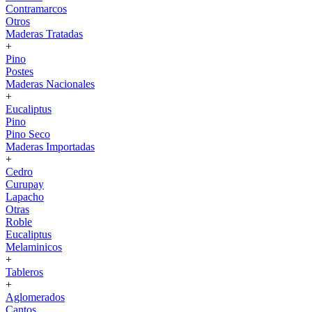
Contramarcos
Otros
Maderas Tratadas
+
Pino
Postes
Maderas Nacionales
+
Eucaliptus
Pino
Pino Seco
Maderas Importadas
+
Cedro
Curupay
Lapacho
Otras
Roble
Eucaliptus
Melaminicos
+
Tableros
+
Aglomerados
Cantos