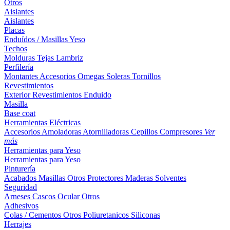
Otros
Aislantes
Aislantes
Placas
Enduídos / Masillas
Yeso
Techos
Molduras
Tejas
Lambriz
Perfilería
Montantes
Accesorios
Omegas
Soleras
Tornillos
Revestimientos
Exterior
Revestimientos
Enduido
Masilla
Base coat
Herramientas Eléctricas
Accesorios
Amoladoras
Atornilladoras
Cepillos
Compresores
Ver
más
Herramientas para Yeso
Herramientas para Yeso
Pinturería
Acabados
Masillas
Otros
Protectores Maderas
Solventes
Seguridad
Arneses
Cascos
Ocular
Otros
Adhesivos
Colas / Cementos
Otros
Poliuretanicos
Siliconas
Herrajes