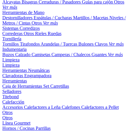
Alcayatas
Bisagras
Cerraduras / Pasadores
Guías para cajón
Otros
Ver más
Herramientas de Mano
Destornilladores
Espátulas / Cucharas
Martillos / Macetas
Niveles /
Metros / Cintas
Otros
Ver más
Sistemas Corredizos
Correderas
Otros
Rieles
Ruedas
Tornillería
Tornillos
Tirafondos
Arandelas / Tuercas
Bulones
Clavos
Ver más
Indumentaria
Buzos
Calzado
Camisetas
Camperas / Chalecos
Guantes
Ver más
Limpieza
Limpieza
Herramientas Neumáticas
Clavadoras
Engrampadora
Herramientas
Caja de Herramientas
Set
Carretillas
Selladores
Titebond
Calefacción
Accesorios
Calefactores a Leña
Calefones
Calefactores a Pellet
Otros
Otros
Línea Gourmet
Hornos / Cocinas
Parrillas