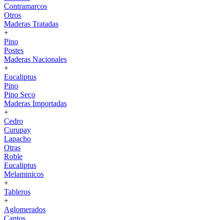
Contramarcos
Otros
Maderas Tratadas
+
Pino
Postes
Maderas Nacionales
+
Eucaliptus
Pino
Pino Seco
Maderas Importadas
+
Cedro
Curupay
Lapacho
Otras
Roble
Eucaliptus
Melaminicos
+
Tableros
+
Aglomerados
Cantos