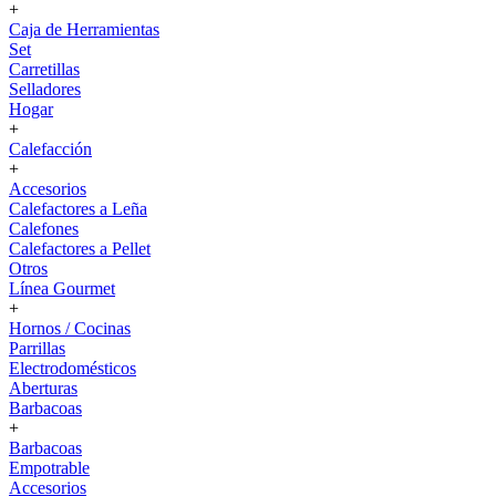
+
Caja de Herramientas
Set
Carretillas
Selladores
Hogar
+
Calefacción
+
Accesorios
Calefactores a Leña
Calefones
Calefactores a Pellet
Otros
Línea Gourmet
+
Hornos / Cocinas
Parrillas
Electrodomésticos
Aberturas
Barbacoas
+
Barbacoas
Empotrable
Accesorios