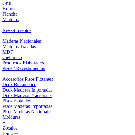
Grill
Horno
Plancha
Maderas
+
Revestimientos
+
Maderas Nacionales
Maderas Tratadas
MDF
Cielorraso
Productos Elaborados
Pisos / Revestimientos
+
Accesorios Pisos Flotantes
Deck Biosintético
Deck Maderas Importadas
Deck Maderas Nacionales
Pisos Flotantes
Pisos Maderas Importadas
Pisos Maderas Nacionales
Molduras
+
Zócalos
Barrotes