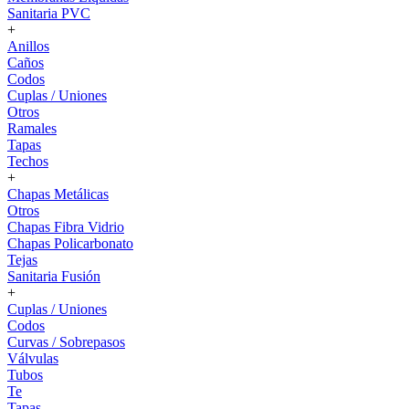
Sanitaria PVC
+
Anillos
Caños
Codos
Cuplas / Uniones
Otros
Ramales
Tapas
Techos
+
Chapas Metálicas
Otros
Chapas Fibra Vidrio
Chapas Policarbonato
Tejas
Sanitaria Fusión
+
Cuplas / Uniones
Codos
Curvas / Sobrepasos
Válvulas
Tubos
Te
Tapas