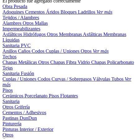
El producto fue agregado correctamente
Obra Pesada
Adoquines
Cementos
Áridos
Bloques
Ladrillos
Ver más
Tejidos / Alambres
Alambres
Otros
Mallas
Impermeabilizantes
Asfálticos
Hidrófugos
Otros
Membranas Asfálticas
Membranas
Líquidas
Sanitaria PVC
Anillos
Caños
Codos
Cuplas / Uniones
Otros
Ver más
Techos
Chapas Metálicas
Otros
Chapas Fibra Vidrio
Chapas Policarbonato
Tejas
Sanitaria Fusión
Cuplas / Uniones
Codos
Curvas / Sobrepasos
Válvulas
Tubos
Ver
más
Pisos
Cerámicos
Porcelanato
Pisos Flotantes
Sanitaria
Otros
Grifería
Cementos / Adhesivos
Pastinas
DunDun
Pinturería
Pinturas Interior / Exterior
Otros