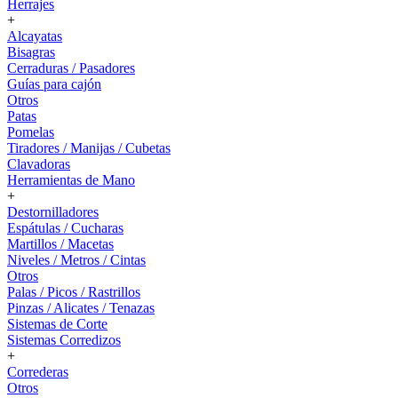
Herrajes
+
Alcayatas
Bisagras
Cerraduras / Pasadores
Guías para cajón
Otros
Patas
Pomelas
Tiradores / Manijas / Cubetas
Clavadoras
Herramientas de Mano
+
Destornilladores
Espátulas / Cucharas
Martillos / Macetas
Niveles / Metros / Cintas
Otros
Palas / Picos / Rastrillos
Pinzas / Alicates / Tenazas
Sistemas de Corte
Sistemas Corredizos
+
Correderas
Otros