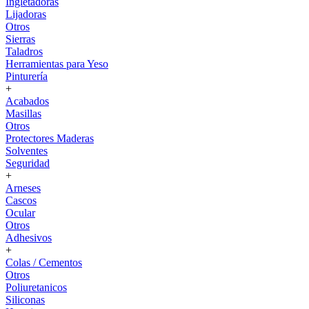
Ingletadoras
Lijadoras
Otros
Sierras
Taladros
Herramientas para Yeso
Pinturería
+
Acabados
Masillas
Otros
Protectores Maderas
Solventes
Seguridad
+
Arneses
Cascos
Ocular
Otros
Adhesivos
+
Colas / Cementos
Otros
Poliuretanicos
Siliconas