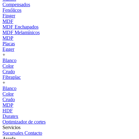
Compensados
Fenólicos
Finger
MDF
MDF Enchapados
MDF Melamínicos
MDP
Placas
Egger
+
Blanco
Color
Crudo
Fibraplac
+
Blanco
Color
Crudo
MDP
HDF
Duratex
Optimizador de cortes
Servicios
Sucursales
Contacto
Ayuda