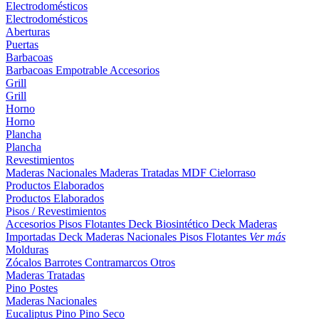
Electrodomésticos
Electrodomésticos
Aberturas
Puertas
Barbacoas
Barbacoas
Empotrable
Accesorios
Grill
Grill
Horno
Horno
Plancha
Plancha
Revestimientos
Maderas Nacionales
Maderas Tratadas
MDF
Cielorraso
Productos Elaborados
Productos Elaborados
Pisos / Revestimientos
Accesorios Pisos Flotantes
Deck Biosintético
Deck Maderas
Importadas
Deck Maderas Nacionales
Pisos Flotantes
Ver más
Molduras
Zócalos
Barrotes
Contramarcos
Otros
Maderas Tratadas
Pino
Postes
Maderas Nacionales
Eucaliptus
Pino
Pino Seco