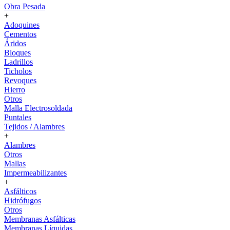
Obra Pesada
+
Adoquines
Cementos
Áridos
Bloques
Ladrillos
Ticholos
Revoques
Hierro
Otros
Malla Electrosoldada
Puntales
Tejidos / Alambres
+
Alambres
Otros
Mallas
Impermeabilizantes
+
Asfálticos
Hidrófugos
Otros
Membranas Asfálticas
Membranas Líquidas