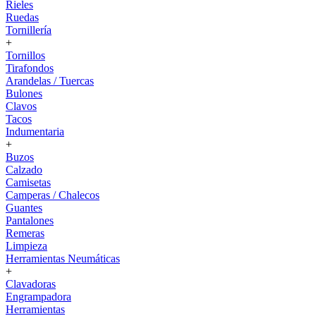
Rieles
Ruedas
Tornillería
+
Tornillos
Tirafondos
Arandelas / Tuercas
Bulones
Clavos
Tacos
Indumentaria
+
Buzos
Calzado
Camisetas
Camperas / Chalecos
Guantes
Pantalones
Remeras
Limpieza
Herramientas Neumáticas
+
Clavadoras
Engrampadora
Herramientas