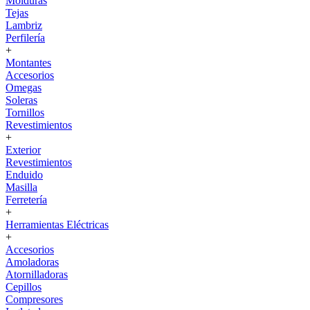
Molduras
Tejas
Lambriz
Perfilería
+
Montantes
Accesorios
Omegas
Soleras
Tornillos
Revestimientos
+
Exterior
Revestimientos
Enduido
Masilla
Ferretería
+
Herramientas Eléctricas
+
Accesorios
Amoladoras
Atornilladoras
Cepillos
Compresores