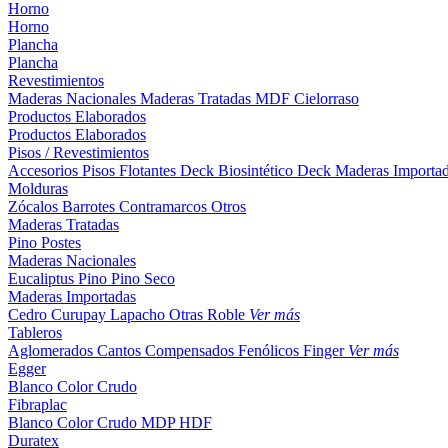
Horno
Horno
Plancha
Plancha
Revestimientos
Maderas Nacionales
Maderas Tratadas
MDF
Cielorraso
Productos Elaborados
Productos Elaborados
Pisos / Revestimientos
Accesorios Pisos Flotantes
Deck Biosintético
Deck Maderas Importa
Molduras
Zócalos
Barrotes
Contramarcos
Otros
Maderas Tratadas
Pino
Postes
Maderas Nacionales
Eucaliptus
Pino
Pino Seco
Maderas Importadas
Cedro
Curupay
Lapacho
Otras
Roble
Ver más
Tableros
Aglomerados
Cantos
Compensados
Fenólicos
Finger
Ver más
Egger
Blanco
Color
Crudo
Fibraplac
Blanco
Color
Crudo
MDP
HDF
Duratex