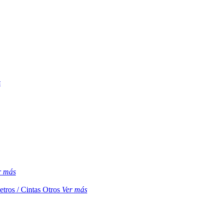
s
r más
etros / Cintas
Otros
Ver más