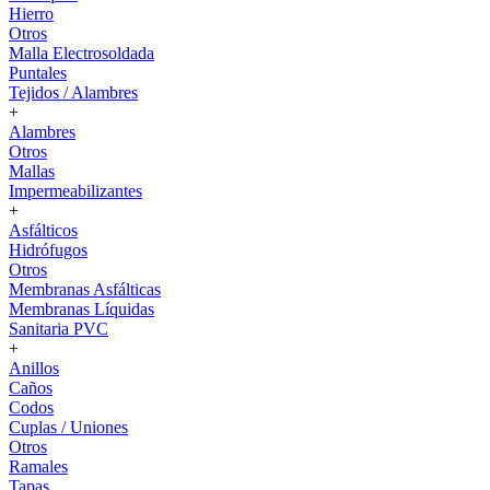
Hierro
Otros
Malla Electrosoldada
Puntales
Tejidos / Alambres
+
Alambres
Otros
Mallas
Impermeabilizantes
+
Asfálticos
Hidrófugos
Otros
Membranas Asfálticas
Membranas Líquidas
Sanitaria PVC
+
Anillos
Caños
Codos
Cuplas / Uniones
Otros
Ramales
Tapas