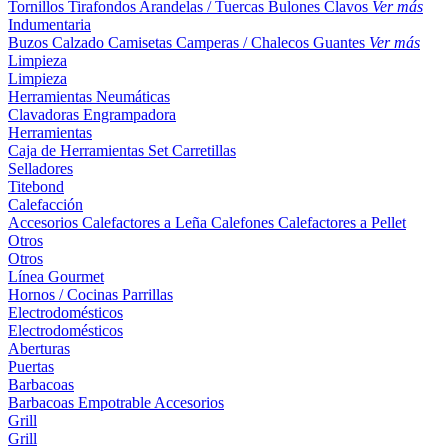
Tornillos
Tirafondos
Arandelas / Tuercas
Bulones
Clavos
Ver más
Indumentaria
Buzos
Calzado
Camisetas
Camperas / Chalecos
Guantes
Ver más
Limpieza
Limpieza
Herramientas Neumáticas
Clavadoras
Engrampadora
Herramientas
Caja de Herramientas
Set
Carretillas
Selladores
Titebond
Calefacción
Accesorios
Calefactores a Leña
Calefones
Calefactores a Pellet
Otros
Otros
Línea Gourmet
Hornos / Cocinas
Parrillas
Electrodomésticos
Electrodomésticos
Aberturas
Puertas
Barbacoas
Barbacoas
Empotrable
Accesorios
Grill
Grill