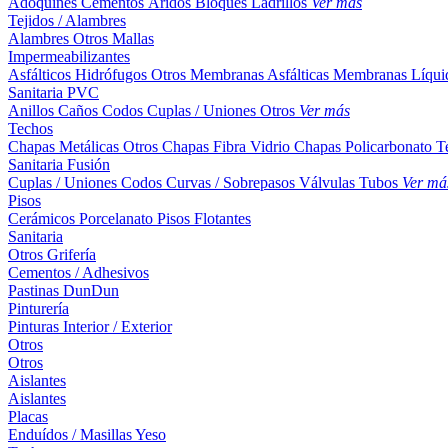
Adoquines
Cementos
Áridos
Bloques
Ladrillos
Ver más
Tejidos / Alambres
Alambres
Otros
Mallas
Impermeabilizantes
Asfálticos
Hidrófugos
Otros
Membranas Asfálticas
Membranas Líqui
Sanitaria PVC
Anillos
Caños
Codos
Cuplas / Uniones
Otros
Ver más
Techos
Chapas Metálicas
Otros
Chapas Fibra Vidrio
Chapas Policarbonato
T
Sanitaria Fusión
Cuplas / Uniones
Codos
Curvas / Sobrepasos
Válvulas
Tubos
Ver má
Pisos
Cerámicos
Porcelanato
Pisos Flotantes
Sanitaria
Otros
Grifería
Cementos / Adhesivos
Pastinas
DunDun
Pinturería
Pinturas Interior / Exterior
Otros
Otros
Aislantes
Aislantes
Placas
Enduídos / Masillas
Yeso