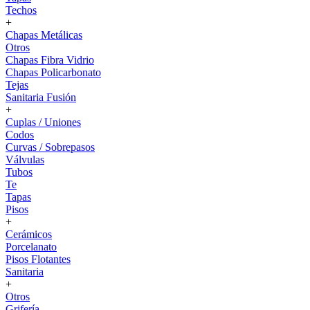
Techos
+
Chapas Metálicas
Otros
Chapas Fibra Vidrio
Chapas Policarbonato
Tejas
Sanitaria Fusión
+
Cuplas / Uniones
Codos
Curvas / Sobrepasos
Válvulas
Tubos
Te
Tapas
Pisos
+
Cerámicos
Porcelanato
Pisos Flotantes
Sanitaria
+
Otros
Grifería