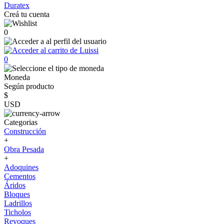
Duratex
Creá tu cuenta
0
0
Moneda
Según producto
$
USD
Categorias
Construcción
+
Obra Pesada
+
Adoquines
Cementos
Áridos
Bloques
Ladrillos
Ticholos
Revoques