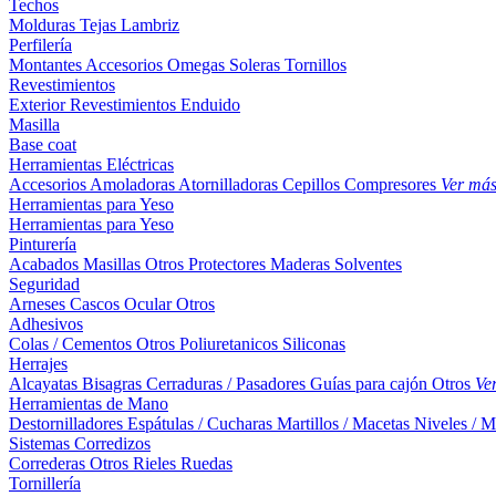
Techos
Molduras
Tejas
Lambriz
Perfilería
Montantes
Accesorios
Omegas
Soleras
Tornillos
Revestimientos
Exterior
Revestimientos
Enduido
Masilla
Base coat
Herramientas Eléctricas
Accesorios
Amoladoras
Atornilladoras
Cepillos
Compresores
Ver má
Herramientas para Yeso
Herramientas para Yeso
Pinturería
Acabados
Masillas
Otros
Protectores Maderas
Solventes
Seguridad
Arneses
Cascos
Ocular
Otros
Adhesivos
Colas / Cementos
Otros
Poliuretanicos
Siliconas
Herrajes
Alcayatas
Bisagras
Cerraduras / Pasadores
Guías para cajón
Otros
Ve
Herramientas de Mano
Destornilladores
Espátulas / Cucharas
Martillos / Macetas
Niveles / M
Sistemas Corredizos
Correderas
Otros
Rieles
Ruedas
Tornillería