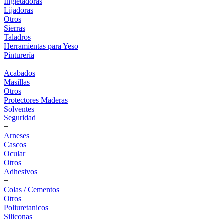
Ingletadoras
Lijadoras
Otros
Sierras
Taladros
Herramientas para Yeso
Pinturería
+
Acabados
Masillas
Otros
Protectores Maderas
Solventes
Seguridad
+
Arneses
Cascos
Ocular
Otros
Adhesivos
+
Colas / Cementos
Otros
Poliuretanicos
Siliconas