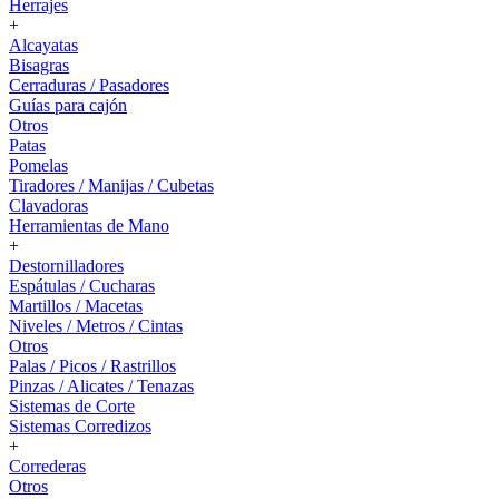
Herrajes
+
Alcayatas
Bisagras
Cerraduras / Pasadores
Guías para cajón
Otros
Patas
Pomelas
Tiradores / Manijas / Cubetas
Clavadoras
Herramientas de Mano
+
Destornilladores
Espátulas / Cucharas
Martillos / Macetas
Niveles / Metros / Cintas
Otros
Palas / Picos / Rastrillos
Pinzas / Alicates / Tenazas
Sistemas de Corte
Sistemas Corredizos
+
Correderas
Otros