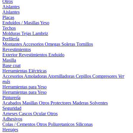
Otros
Aislantes
Aislantes
Placas
Enduídos / Masillas
Yeso
Techos
Molduras
Tejas
Lambriz
Perfilería
Montantes
Accesorios
Omegas
Soleras
Tornillos
Revestimientos
Exterior
Revestimientos
Enduido
Masilla
Base coat
Herramientas Eléctricas
Accesorios
Amoladoras
Atornilladoras
Cepillos
Compresores
Ver
más
Herramientas para Yeso
Herramientas para Yeso
Pinturería
Acabados
Masillas
Otros
Protectores Maderas
Solventes
Seguridad
Arneses
Cascos
Ocular
Otros
Adhesivos
Colas / Cementos
Otros
Poliuretanicos
Siliconas
Herrajes