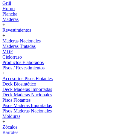
Grill
Horno
Plancha
Maderas
+
Revestimientos
+
Maderas Nacionales
Maderas Tratadas
MDF
Cielorraso
Productos Elaborados
Pisos / Revestimientos
+
Accesorios Pisos Flotantes
Deck Biosintético
Deck Maderas Importadas
Deck Maderas Nacionales
Pisos Flotantes
Pisos Maderas Importadas
Pisos Maderas Nacionales
Molduras
+
Zócalos
Barrotes