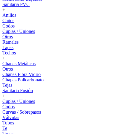
Sanitaria PVC
+
Anillos
Caños
Codos
Cuplas / Uniones
Otros
Ramales
Tapas
Techos
+
Chapas Metálicas
Otros
Chapas Fibra Vidrio
Chapas Policarbonato
Tejas
Sanitaria Fusión
+
Cuplas / Uniones
Codos
Curvas / Sobrepasos
Válvulas
Tubos
Te
Tapas