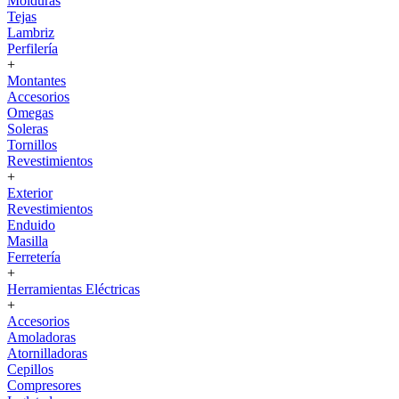
Molduras
Tejas
Lambriz
Perfilería
+
Montantes
Accesorios
Omegas
Soleras
Tornillos
Revestimientos
+
Exterior
Revestimientos
Enduido
Masilla
Ferretería
+
Herramientas Eléctricas
+
Accesorios
Amoladoras
Atornilladoras
Cepillos
Compresores