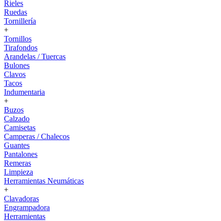
Rieles
Ruedas
Tornillería
+
Tornillos
Tirafondos
Arandelas / Tuercas
Bulones
Clavos
Tacos
Indumentaria
+
Buzos
Calzado
Camisetas
Camperas / Chalecos
Guantes
Pantalones
Remeras
Limpieza
Herramientas Neumáticas
+
Clavadoras
Engrampadora
Herramientas