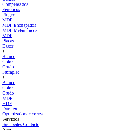
Compensados
Fenólicos
Finger
MDF
MDF Enchapados
MDF Melamínicos
MDP
Placas
Egger
+
Blanco
Color
Crudo
Fibraplac
+
Blanco
Color
Crudo
MDP
HDF
Duratex
Optimizador de cortes
Servicios
Sucursales
Contacto
Ayuda