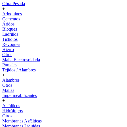
Obra Pesada
+
Adoquines
Cementos
Áridos
Bloques
Ladrillos
Ticholos
Revoques
Hierro
Otros
Malla Electrosoldada
Puntales
Tejidos / Alambres
+
Alambres
Otros
Mallas
Impermeabilizantes
+
Asfálticos
Hidrófugos
Otros
Membranas Asfálticas
Membranas Líquidas