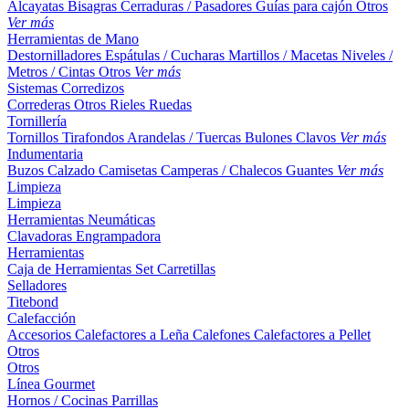
Alcayatas
Bisagras
Cerraduras / Pasadores
Guías para cajón
Otros
Ver más
Herramientas de Mano
Destornilladores
Espátulas / Cucharas
Martillos / Macetas
Niveles /
Metros / Cintas
Otros
Ver más
Sistemas Corredizos
Correderas
Otros
Rieles
Ruedas
Tornillería
Tornillos
Tirafondos
Arandelas / Tuercas
Bulones
Clavos
Ver más
Indumentaria
Buzos
Calzado
Camisetas
Camperas / Chalecos
Guantes
Ver más
Limpieza
Limpieza
Herramientas Neumáticas
Clavadoras
Engrampadora
Herramientas
Caja de Herramientas
Set
Carretillas
Selladores
Titebond
Calefacción
Accesorios
Calefactores a Leña
Calefones
Calefactores a Pellet
Otros
Otros
Línea Gourmet
Hornos / Cocinas
Parrillas