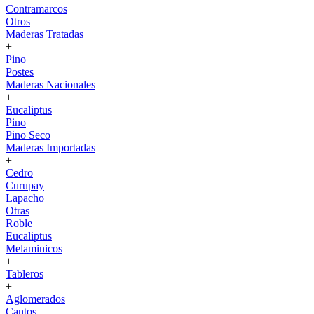
Contramarcos
Otros
Maderas Tratadas
+
Pino
Postes
Maderas Nacionales
+
Eucaliptus
Pino
Pino Seco
Maderas Importadas
+
Cedro
Curupay
Lapacho
Otras
Roble
Eucaliptus
Melaminicos
+
Tableros
+
Aglomerados
Cantos