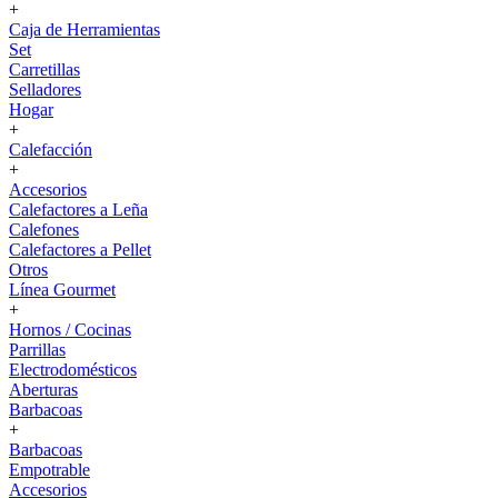
+
Caja de Herramientas
Set
Carretillas
Selladores
Hogar
+
Calefacción
+
Accesorios
Calefactores a Leña
Calefones
Calefactores a Pellet
Otros
Línea Gourmet
+
Hornos / Cocinas
Parrillas
Electrodomésticos
Aberturas
Barbacoas
+
Barbacoas
Empotrable
Accesorios