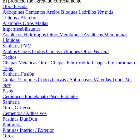
El producto fue agregado correctamente
Obra Pesada
Adoquines
Cementos
Áridos
Bloques
Ladrillos
Ver más
Tejidos / Alambres
Alambres
Otros
Mallas
Impermeabilizantes
Asfálticos
Hidrófugos
Otros
Membranas Asfálticas
Membranas
Líquidas
Sanitaria PVC
Anillos
Caños
Codos
Cuplas / Uniones
Otros
Ver más
Techos
Chapas Metálicas
Otros
Chapas Fibra Vidrio
Chapas Policarbonato
Tejas
Sanitaria Fusión
Cuplas / Uniones
Codos
Curvas / Sobrepasos
Válvulas
Tubos
Ver
más
Pisos
Cerámicos
Porcelanato
Pisos Flotantes
Sanitaria
Otros
Grifería
Cementos / Adhesivos
Pastinas
DunDun
Pinturería
Pinturas Interior / Exterior
Otros