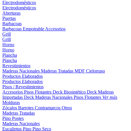
Electrodomésticos
Electrodomésticos
Aberturas
Puertas
Barbacoas
Barbacoas
Empotrable
Accesorios
Grill
Grill
Horno
Horno
Plancha
Plancha
Revestimientos
Maderas Nacionales
Maderas Tratadas
MDF
Cielorraso
Productos Elaborados
Productos Elaborados
Pisos / Revestimientos
Accesorios Pisos Flotantes
Deck Biosintético
Deck Maderas
Importadas
Deck Maderas Nacionales
Pisos Flotantes
Ver más
Molduras
Zócalos
Barrotes
Contramarcos
Otros
Maderas Tratadas
Pino
Postes
Maderas Nacionales
Eucaliptus
Pino
Pino Seco