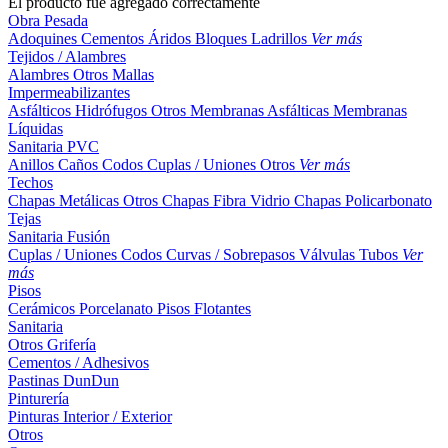
El producto fue agregado correctamente
Obra Pesada
Adoquines
Cementos
Áridos
Bloques
Ladrillos
Ver más
Tejidos / Alambres
Alambres
Otros
Mallas
Impermeabilizantes
Asfálticos
Hidrófugos
Otros
Membranas Asfálticas
Membranas
Líquidas
Sanitaria PVC
Anillos
Caños
Codos
Cuplas / Uniones
Otros
Ver más
Techos
Chapas Metálicas
Otros
Chapas Fibra Vidrio
Chapas Policarbonato
Tejas
Sanitaria Fusión
Cuplas / Uniones
Codos
Curvas / Sobrepasos
Válvulas
Tubos
Ver
más
Pisos
Cerámicos
Porcelanato
Pisos Flotantes
Sanitaria
Otros
Grifería
Cementos / Adhesivos
Pastinas
DunDun
Pinturería
Pinturas Interior / Exterior
Otros