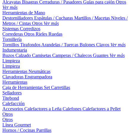
Alcayatas
Bisagras
Cerraduras / Pasadores
Guías para cajón
Otros
Ver más
Herramientas de Mano
Destornilladores
Espátulas / Cucharas
Martillos / Macetas
Niveles /
Metros / Cintas
Otros
Ver más
Sistemas Corredizos
Correderas
Otros
Rieles
Ruedas
Tornillería
Tornillos
Tirafondos
Arandelas / Tuercas
Bulones
Clavos
Ver más
Indumentaria
Buzos
Calzado
Camisetas
Camperas / Chalecos
Guantes
Ver más
Limpieza
Limpieza
Herramientas Neumáticas
Clavadoras
Engrampadora
Herramientas
Caja de Herramientas
Set
Carretillas
Selladores
Titebond
Calefacción
Accesorios
Calefactores a Leña
Calefones
Calefactores a Pellet
Otros
Otros
Línea Gourmet
Hornos / Cocinas
Parrillas