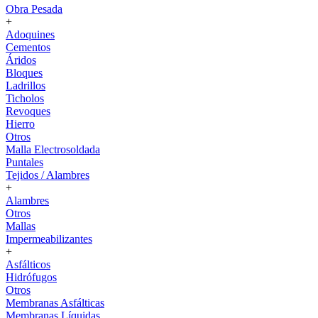
Obra Pesada
+
Adoquines
Cementos
Áridos
Bloques
Ladrillos
Ticholos
Revoques
Hierro
Otros
Malla Electrosoldada
Puntales
Tejidos / Alambres
+
Alambres
Otros
Mallas
Impermeabilizantes
+
Asfálticos
Hidrófugos
Otros
Membranas Asfálticas
Membranas Líquidas