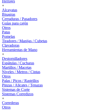
Herrajes
+
Alcayatas
Bisagras
Cerraduras / Pasadores
Guías para cajón
Otros
Patas
Pomelas
Tiradores / Manijas / Cubetas
Clavadoras
Herramientas de Mano
+
Destornilladores
Espátulas / Cucharas
Martillos / Macetas
Niveles / Metros / Cintas
Otros
Palas / Picos / Rastrillos
Pinzas / Alicates / Tenazas
Sistemas de Corte
Sistemas Corredizos
+
Correderas
Otros