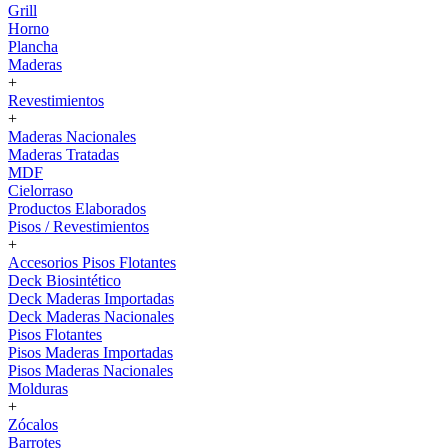
Grill
Horno
Plancha
Maderas
+
Revestimientos
+
Maderas Nacionales
Maderas Tratadas
MDF
Cielorraso
Productos Elaborados
Pisos / Revestimientos
+
Accesorios Pisos Flotantes
Deck Biosintético
Deck Maderas Importadas
Deck Maderas Nacionales
Pisos Flotantes
Pisos Maderas Importadas
Pisos Maderas Nacionales
Molduras
+
Zócalos
Barrotes