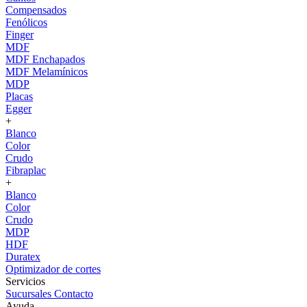
Compensados
Fenólicos
Finger
MDF
MDF Enchapados
MDF Melamínicos
MDP
Placas
Egger
+
Blanco
Color
Crudo
Fibraplac
+
Blanco
Color
Crudo
MDP
HDF
Duratex
Optimizador de cortes
Servicios
Sucursales
Contacto
Ayuda