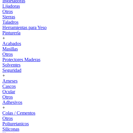
Ingletadoras
Lijadoras
Otros
Sierras
Taladros
Herramientas para Yeso
Pinturería
+
Acabados
Masillas
Otros
Protectores Maderas
Solventes
Seguridad
+
Arneses
Cascos
Ocular
Otros
Adhesivos
+
Colas / Cementos
Otros
Poliuretanicos
Siliconas