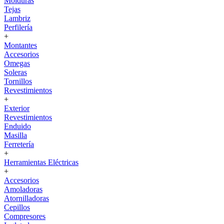
Molduras
Tejas
Lambriz
Perfilería
+
Montantes
Accesorios
Omegas
Soleras
Tornillos
Revestimientos
+
Exterior
Revestimientos
Enduido
Masilla
Ferretería
+
Herramientas Eléctricas
+
Accesorios
Amoladoras
Atornilladoras
Cepillos
Compresores