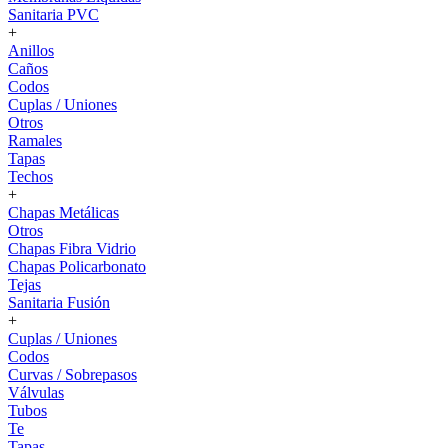
Sanitaria PVC
+
Anillos
Caños
Codos
Cuplas / Uniones
Otros
Ramales
Tapas
Techos
+
Chapas Metálicas
Otros
Chapas Fibra Vidrio
Chapas Policarbonato
Tejas
Sanitaria Fusión
+
Cuplas / Uniones
Codos
Curvas / Sobrepasos
Válvulas
Tubos
Te
Tapas