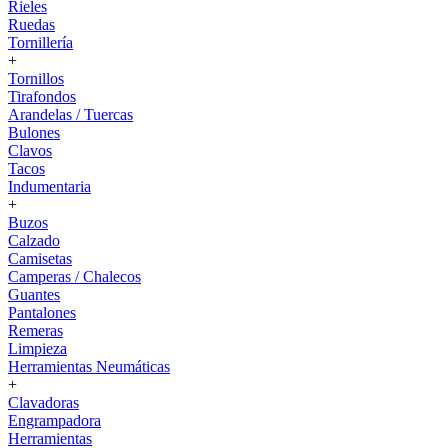
Rieles
Ruedas
Tornillería
+
Tornillos
Tirafondos
Arandelas / Tuercas
Bulones
Clavos
Tacos
Indumentaria
+
Buzos
Calzado
Camisetas
Camperas / Chalecos
Guantes
Pantalones
Remeras
Limpieza
Herramientas Neumáticas
+
Clavadoras
Engrampadora
Herramientas