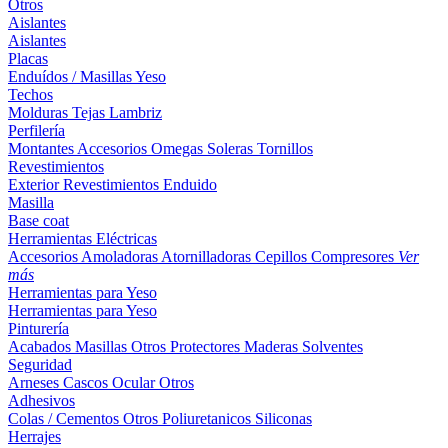
Otros
Aislantes
Aislantes
Placas
Enduídos / Masillas
Yeso
Techos
Molduras
Tejas
Lambriz
Perfilería
Montantes
Accesorios
Omegas
Soleras
Tornillos
Revestimientos
Exterior
Revestimientos
Enduido
Masilla
Base coat
Herramientas Eléctricas
Accesorios
Amoladoras
Atornilladoras
Cepillos
Compresores
Ver
más
Herramientas para Yeso
Herramientas para Yeso
Pinturería
Acabados
Masillas
Otros
Protectores Maderas
Solventes
Seguridad
Arneses
Cascos
Ocular
Otros
Adhesivos
Colas / Cementos
Otros
Poliuretanicos
Siliconas
Herrajes