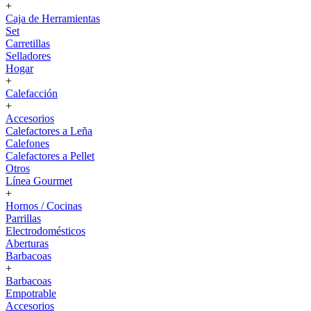
+
Caja de Herramientas
Set
Carretillas
Selladores
Hogar
+
Calefacción
+
Accesorios
Calefactores a Leña
Calefones
Calefactores a Pellet
Otros
Línea Gourmet
+
Hornos / Cocinas
Parrillas
Electrodomésticos
Aberturas
Barbacoas
+
Barbacoas
Empotrable
Accesorios