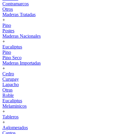
Contramarcos
Otros
Maderas Tratadas
+
Pino
Postes
Maderas Nacionales
+
Eucaliptus
Pino
Pino Seco
Maderas Importadas
+
Cedro
Curupay
Lapacho
Otras
Roble
Eucaliptus
Melaminicos
+
Tableros
+
Aglomerados
Cantos