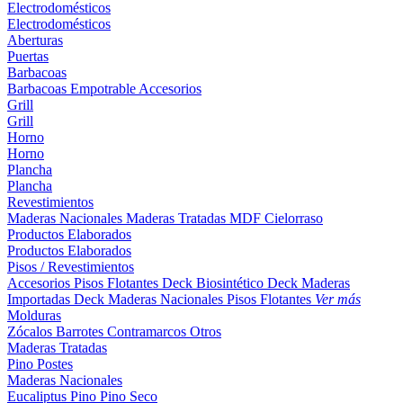
Electrodomésticos
Electrodomésticos
Aberturas
Puertas
Barbacoas
Barbacoas
Empotrable
Accesorios
Grill
Grill
Horno
Horno
Plancha
Plancha
Revestimientos
Maderas Nacionales
Maderas Tratadas
MDF
Cielorraso
Productos Elaborados
Productos Elaborados
Pisos / Revestimientos
Accesorios Pisos Flotantes
Deck Biosintético
Deck Maderas
Importadas
Deck Maderas Nacionales
Pisos Flotantes
Ver más
Molduras
Zócalos
Barrotes
Contramarcos
Otros
Maderas Tratadas
Pino
Postes
Maderas Nacionales
Eucaliptus
Pino
Pino Seco