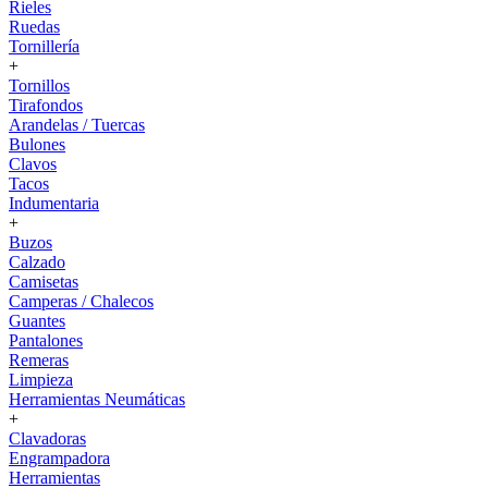
Rieles
Ruedas
Tornillería
+
Tornillos
Tirafondos
Arandelas / Tuercas
Bulones
Clavos
Tacos
Indumentaria
+
Buzos
Calzado
Camisetas
Camperas / Chalecos
Guantes
Pantalones
Remeras
Limpieza
Herramientas Neumáticas
+
Clavadoras
Engrampadora
Herramientas