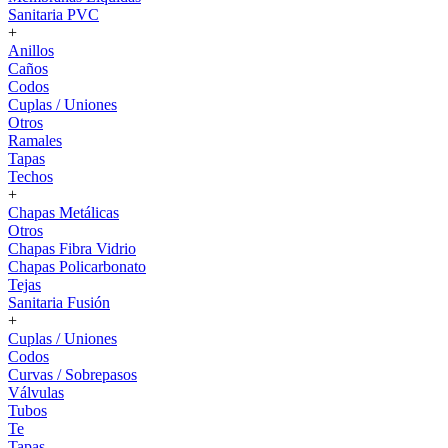
Sanitaria PVC
+
Anillos
Caños
Codos
Cuplas / Uniones
Otros
Ramales
Tapas
Techos
+
Chapas Metálicas
Otros
Chapas Fibra Vidrio
Chapas Policarbonato
Tejas
Sanitaria Fusión
+
Cuplas / Uniones
Codos
Curvas / Sobrepasos
Válvulas
Tubos
Te
Tapas