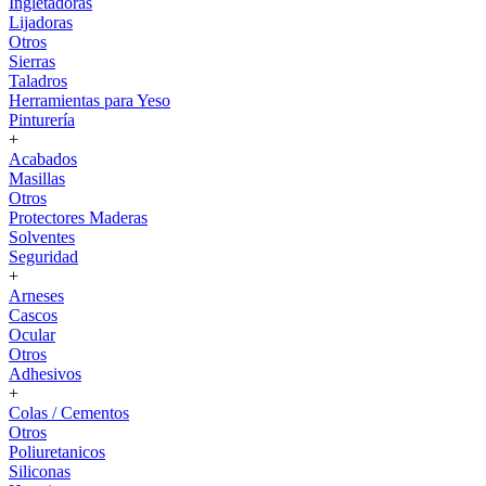
Ingletadoras
Lijadoras
Otros
Sierras
Taladros
Herramientas para Yeso
Pinturería
+
Acabados
Masillas
Otros
Protectores Maderas
Solventes
Seguridad
+
Arneses
Cascos
Ocular
Otros
Adhesivos
+
Colas / Cementos
Otros
Poliuretanicos
Siliconas