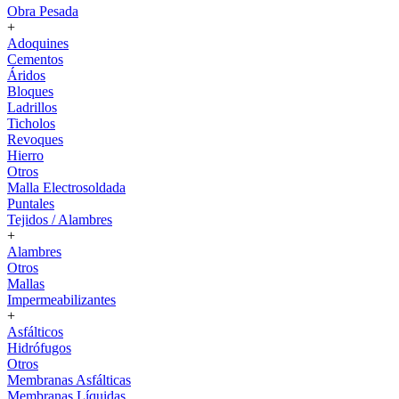
Obra Pesada
+
Adoquines
Cementos
Áridos
Bloques
Ladrillos
Ticholos
Revoques
Hierro
Otros
Malla Electrosoldada
Puntales
Tejidos / Alambres
+
Alambres
Otros
Mallas
Impermeabilizantes
+
Asfálticos
Hidrófugos
Otros
Membranas Asfálticas
Membranas Líquidas