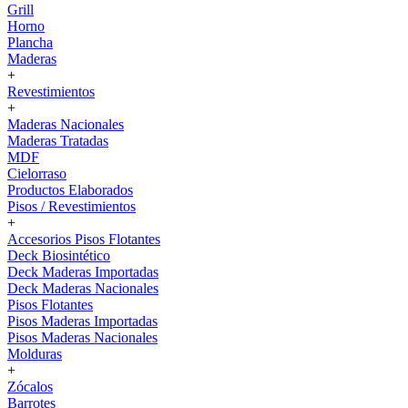
Grill
Horno
Plancha
Maderas
+
Revestimientos
+
Maderas Nacionales
Maderas Tratadas
MDF
Cielorraso
Productos Elaborados
Pisos / Revestimientos
+
Accesorios Pisos Flotantes
Deck Biosintético
Deck Maderas Importadas
Deck Maderas Nacionales
Pisos Flotantes
Pisos Maderas Importadas
Pisos Maderas Nacionales
Molduras
+
Zócalos
Barrotes