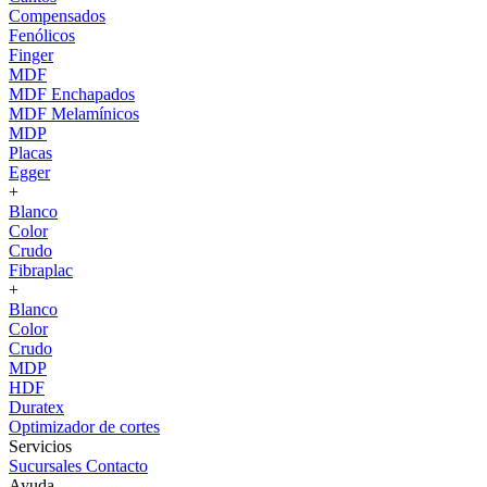
Compensados
Fenólicos
Finger
MDF
MDF Enchapados
MDF Melamínicos
MDP
Placas
Egger
+
Blanco
Color
Crudo
Fibraplac
+
Blanco
Color
Crudo
MDP
HDF
Duratex
Optimizador de cortes
Servicios
Sucursales
Contacto
Ayuda