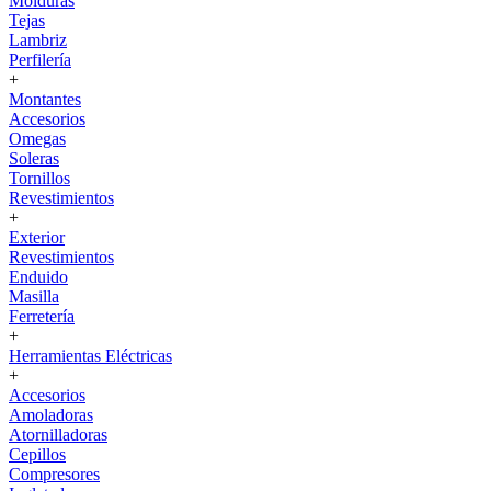
Molduras
Tejas
Lambriz
Perfilería
+
Montantes
Accesorios
Omegas
Soleras
Tornillos
Revestimientos
+
Exterior
Revestimientos
Enduido
Masilla
Ferretería
+
Herramientas Eléctricas
+
Accesorios
Amoladoras
Atornilladoras
Cepillos
Compresores