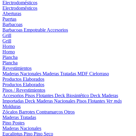
Electrodomésticos
Electrodomésticos
Aberturas
Puertas
Barbacoas
Barbacoas
Empotrable
Accesorios
Grill
Grill
Horno
Horno
Plancha
Plancha
Revestimientos
Maderas Nacionales
Maderas Tratadas
MDF
Cielorraso
Productos Elaborados
Productos Elaborados
Pisos / Revestimientos
Accesorios Pisos Flotantes
Deck Biosintético
Deck Maderas
Importadas
Deck Maderas Nacionales
Pisos Flotantes
Ver más
Molduras
Zócalos
Barrotes
Contramarcos
Otros
Maderas Tratadas
Pino
Postes
Maderas Nacionales
Eucaliptus
Pino
Pino Seco