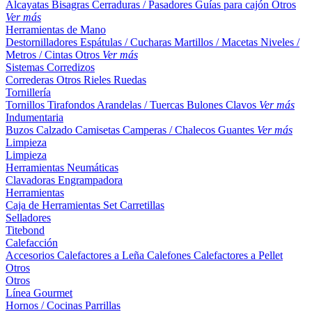
Alcayatas
Bisagras
Cerraduras / Pasadores
Guías para cajón
Otros
Ver más
Herramientas de Mano
Destornilladores
Espátulas / Cucharas
Martillos / Macetas
Niveles /
Metros / Cintas
Otros
Ver más
Sistemas Corredizos
Correderas
Otros
Rieles
Ruedas
Tornillería
Tornillos
Tirafondos
Arandelas / Tuercas
Bulones
Clavos
Ver más
Indumentaria
Buzos
Calzado
Camisetas
Camperas / Chalecos
Guantes
Ver más
Limpieza
Limpieza
Herramientas Neumáticas
Clavadoras
Engrampadora
Herramientas
Caja de Herramientas
Set
Carretillas
Selladores
Titebond
Calefacción
Accesorios
Calefactores a Leña
Calefones
Calefactores a Pellet
Otros
Otros
Línea Gourmet
Hornos / Cocinas
Parrillas