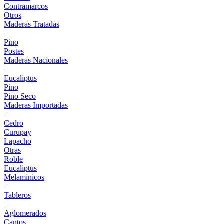
Contramarcos
Otros
Maderas Tratadas
+
Pino
Postes
Maderas Nacionales
+
Eucaliptus
Pino
Pino Seco
Maderas Importadas
+
Cedro
Curupay
Lapacho
Otras
Roble
Eucaliptus
Melaminicos
+
Tableros
+
Aglomerados
Cantos