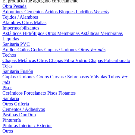
El producto fue agregado correctamente
Obra Pesada
Adoquines
Cementos
Áridos
Bloques
Ladrillos
Ver más
Tejidos / Alambres
Alambres
Otros
Mallas
Impermeabilizantes
Asfálticos
Hidrófugos
Otros
Membranas Asfálticas
Membranas
Líquidas
Sanitaria PVC
Anillos
Caños
Codos
Cuplas / Uniones
Otros
Ver más
Techos
Chapas Metálicas
Otros
Chapas Fibra Vidrio
Chapas Policarbonato
Tejas
Sanitaria Fusión
Cuplas / Uniones
Codos
Curvas / Sobrepasos
Válvulas
Tubos
Ver
más
Pisos
Cerámicos
Porcelanato
Pisos Flotantes
Sanitaria
Otros
Grifería
Cementos / Adhesivos
Pastinas
DunDun
Pinturería
Pinturas Interior / Exterior
Otros