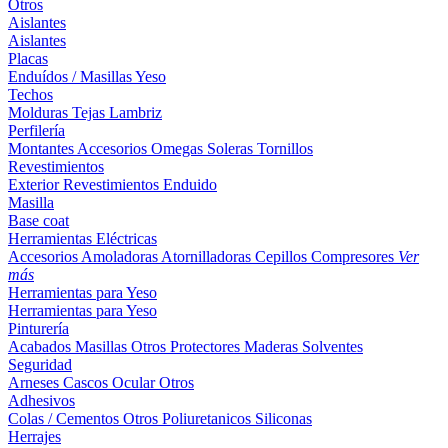
Otros
Aislantes
Aislantes
Placas
Enduídos / Masillas
Yeso
Techos
Molduras
Tejas
Lambriz
Perfilería
Montantes
Accesorios
Omegas
Soleras
Tornillos
Revestimientos
Exterior
Revestimientos
Enduido
Masilla
Base coat
Herramientas Eléctricas
Accesorios
Amoladoras
Atornilladoras
Cepillos
Compresores
Ver
más
Herramientas para Yeso
Herramientas para Yeso
Pinturería
Acabados
Masillas
Otros
Protectores Maderas
Solventes
Seguridad
Arneses
Cascos
Ocular
Otros
Adhesivos
Colas / Cementos
Otros
Poliuretanicos
Siliconas
Herrajes