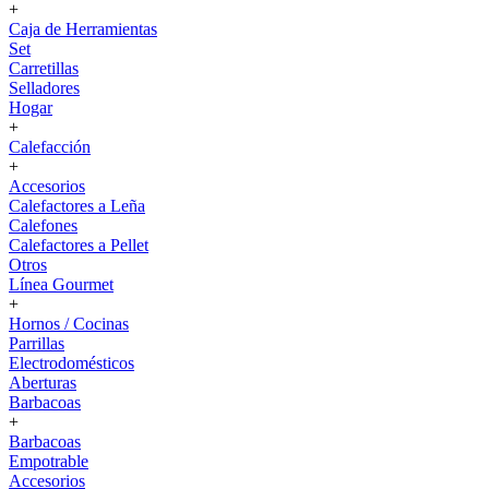
+
Caja de Herramientas
Set
Carretillas
Selladores
Hogar
+
Calefacción
+
Accesorios
Calefactores a Leña
Calefones
Calefactores a Pellet
Otros
Línea Gourmet
+
Hornos / Cocinas
Parrillas
Electrodomésticos
Aberturas
Barbacoas
+
Barbacoas
Empotrable
Accesorios