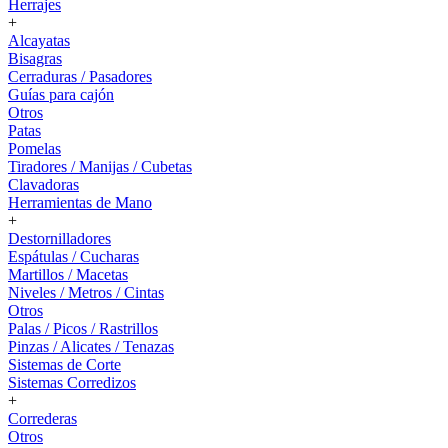
Herrajes
+
Alcayatas
Bisagras
Cerraduras / Pasadores
Guías para cajón
Otros
Patas
Pomelas
Tiradores / Manijas / Cubetas
Clavadoras
Herramientas de Mano
+
Destornilladores
Espátulas / Cucharas
Martillos / Macetas
Niveles / Metros / Cintas
Otros
Palas / Picos / Rastrillos
Pinzas / Alicates / Tenazas
Sistemas de Corte
Sistemas Corredizos
+
Correderas
Otros