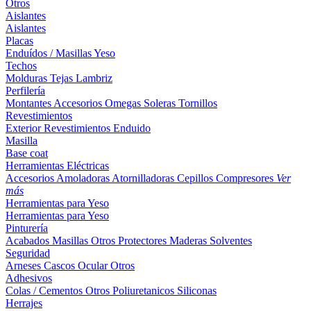
Otros
Aislantes
Aislantes
Placas
Enduídos / Masillas
Yeso
Techos
Molduras
Tejas
Lambriz
Perfilería
Montantes
Accesorios
Omegas
Soleras
Tornillos
Revestimientos
Exterior
Revestimientos
Enduido
Masilla
Base coat
Herramientas Eléctricas
Accesorios
Amoladoras
Atornilladoras
Cepillos
Compresores
Ver
más
Herramientas para Yeso
Herramientas para Yeso
Pinturería
Acabados
Masillas
Otros
Protectores Maderas
Solventes
Seguridad
Arneses
Cascos
Ocular
Otros
Adhesivos
Colas / Cementos
Otros
Poliuretanicos
Siliconas
Herrajes