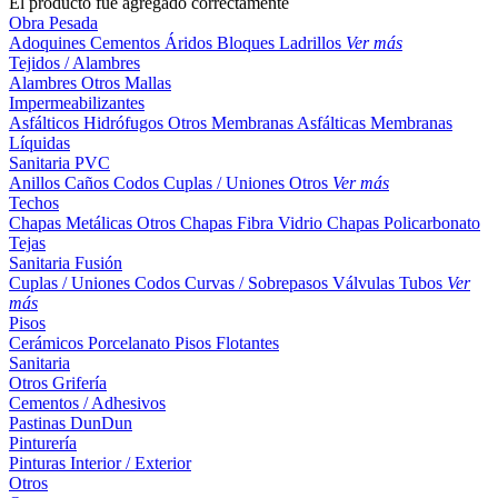
El producto fue agregado correctamente
Obra Pesada
Adoquines
Cementos
Áridos
Bloques
Ladrillos
Ver más
Tejidos / Alambres
Alambres
Otros
Mallas
Impermeabilizantes
Asfálticos
Hidrófugos
Otros
Membranas Asfálticas
Membranas
Líquidas
Sanitaria PVC
Anillos
Caños
Codos
Cuplas / Uniones
Otros
Ver más
Techos
Chapas Metálicas
Otros
Chapas Fibra Vidrio
Chapas Policarbonato
Tejas
Sanitaria Fusión
Cuplas / Uniones
Codos
Curvas / Sobrepasos
Válvulas
Tubos
Ver
más
Pisos
Cerámicos
Porcelanato
Pisos Flotantes
Sanitaria
Otros
Grifería
Cementos / Adhesivos
Pastinas
DunDun
Pinturería
Pinturas Interior / Exterior
Otros