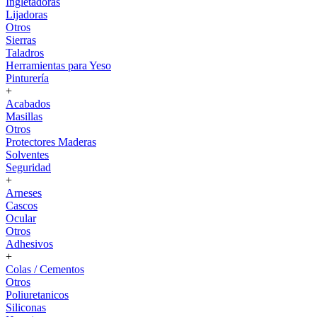
Ingletadoras
Lijadoras
Otros
Sierras
Taladros
Herramientas para Yeso
Pinturería
+
Acabados
Masillas
Otros
Protectores Maderas
Solventes
Seguridad
+
Arneses
Cascos
Ocular
Otros
Adhesivos
+
Colas / Cementos
Otros
Poliuretanicos
Siliconas