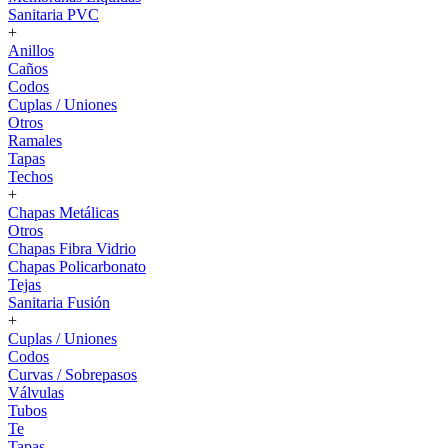
Sanitaria PVC
+
Anillos
Caños
Codos
Cuplas / Uniones
Otros
Ramales
Tapas
Techos
+
Chapas Metálicas
Otros
Chapas Fibra Vidrio
Chapas Policarbonato
Tejas
Sanitaria Fusión
+
Cuplas / Uniones
Codos
Curvas / Sobrepasos
Válvulas
Tubos
Te
Tapas