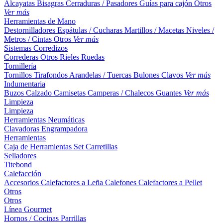
Alcayatas
Bisagras
Cerraduras / Pasadores
Guías para cajón
Otros
Ver más
Herramientas de Mano
Destornilladores
Espátulas / Cucharas
Martillos / Macetas
Niveles /
Metros / Cintas
Otros
Ver más
Sistemas Corredizos
Correderas
Otros
Rieles
Ruedas
Tornillería
Tornillos
Tirafondos
Arandelas / Tuercas
Bulones
Clavos
Ver más
Indumentaria
Buzos
Calzado
Camisetas
Camperas / Chalecos
Guantes
Ver más
Limpieza
Limpieza
Herramientas Neumáticas
Clavadoras
Engrampadora
Herramientas
Caja de Herramientas
Set
Carretillas
Selladores
Titebond
Calefacción
Accesorios
Calefactores a Leña
Calefones
Calefactores a Pellet
Otros
Otros
Línea Gourmet
Hornos / Cocinas
Parrillas