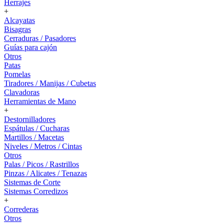
Herrajes
+
Alcayatas
Bisagras
Cerraduras / Pasadores
Guías para cajón
Otros
Patas
Pomelas
Tiradores / Manijas / Cubetas
Clavadoras
Herramientas de Mano
+
Destornilladores
Espátulas / Cucharas
Martillos / Macetas
Niveles / Metros / Cintas
Otros
Palas / Picos / Rastrillos
Pinzas / Alicates / Tenazas
Sistemas de Corte
Sistemas Corredizos
+
Correderas
Otros