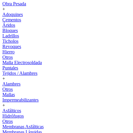
Obra Pesada
+
Adoquines
Cementos
Áridos
Bloques
Ladrillos
Ticholos
Revoques
Hierro
Otros
Malla Electrosoldada
Puntales
Tejidos / Alambres
+
Alambres
Otros
Mallas
Impermeabilizantes
+
Asfálticos
Hidrófugos
Otros
Membranas Asfálticas
Membranas Líquidas