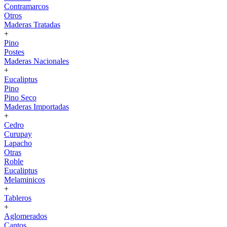
Contramarcos
Otros
Maderas Tratadas
+
Pino
Postes
Maderas Nacionales
+
Eucaliptus
Pino
Pino Seco
Maderas Importadas
+
Cedro
Curupay
Lapacho
Otras
Roble
Eucaliptus
Melaminicos
+
Tableros
+
Aglomerados
Cantos