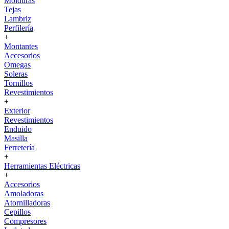
Molduras
Tejas
Lambriz
Perfilería
+
Montantes
Accesorios
Omegas
Soleras
Tornillos
Revestimientos
+
Exterior
Revestimientos
Enduido
Masilla
Ferretería
+
Herramientas Eléctricas
+
Accesorios
Amoladoras
Atornilladoras
Cepillos
Compresores