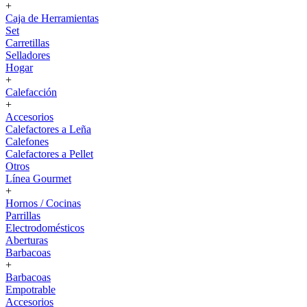
+
Caja de Herramientas
Set
Carretillas
Selladores
Hogar
+
Calefacción
+
Accesorios
Calefactores a Leña
Calefones
Calefactores a Pellet
Otros
Línea Gourmet
+
Hornos / Cocinas
Parrillas
Electrodomésticos
Aberturas
Barbacoas
+
Barbacoas
Empotrable
Accesorios