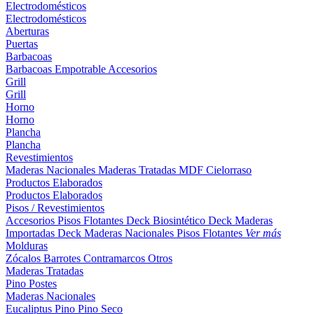
Electrodomésticos
Electrodomésticos
Aberturas
Puertas
Barbacoas
Barbacoas
Empotrable
Accesorios
Grill
Grill
Horno
Horno
Plancha
Plancha
Revestimientos
Maderas Nacionales
Maderas Tratadas
MDF
Cielorraso
Productos Elaborados
Productos Elaborados
Pisos / Revestimientos
Accesorios Pisos Flotantes
Deck Biosintético
Deck Maderas
Importadas
Deck Maderas Nacionales
Pisos Flotantes
Ver más
Molduras
Zócalos
Barrotes
Contramarcos
Otros
Maderas Tratadas
Pino
Postes
Maderas Nacionales
Eucaliptus
Pino
Pino Seco