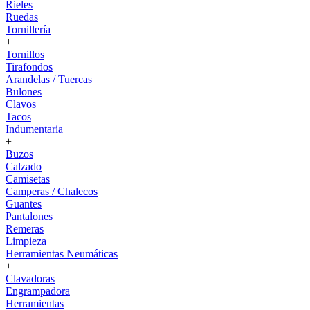
Rieles
Ruedas
Tornillería
+
Tornillos
Tirafondos
Arandelas / Tuercas
Bulones
Clavos
Tacos
Indumentaria
+
Buzos
Calzado
Camisetas
Camperas / Chalecos
Guantes
Pantalones
Remeras
Limpieza
Herramientas Neumáticas
+
Clavadoras
Engrampadora
Herramientas