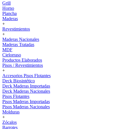
Grill
Horno
Plancha
Maderas
+
Revestimientos
+
Maderas Nacionales
Maderas Tratadas
MDF
Cielorraso
Productos Elaborados
Pisos / Revestimientos
+
Accesorios Pisos Flotantes
Deck Biosintético
Deck Maderas Importadas
Deck Maderas Nacionales
Pisos Flotantes
Pisos Maderas Importadas
Pisos Maderas Nacionales
Molduras
+
Zócalos
Barrotes