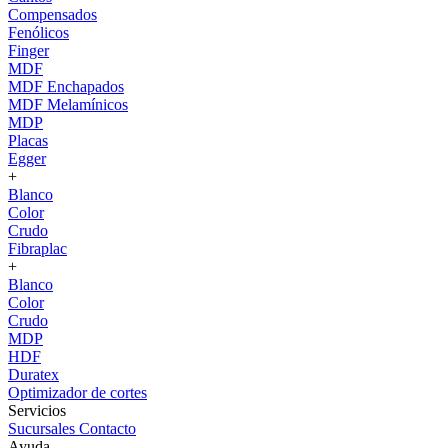
Compensados
Fenólicos
Finger
MDF
MDF Enchapados
MDF Melamínicos
MDP
Placas
Egger
+
Blanco
Color
Crudo
Fibraplac
+
Blanco
Color
Crudo
MDP
HDF
Duratex
Optimizador de cortes
Servicios
Sucursales
Contacto
Ayuda