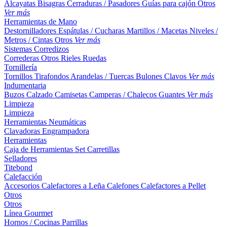
Alcayatas
Bisagras
Cerraduras / Pasadores
Guías para cajón
Otros
Ver más
Herramientas de Mano
Destornilladores
Espátulas / Cucharas
Martillos / Macetas
Niveles /
Metros / Cintas
Otros
Ver más
Sistemas Corredizos
Correderas
Otros
Rieles
Ruedas
Tornillería
Tornillos
Tirafondos
Arandelas / Tuercas
Bulones
Clavos
Ver más
Indumentaria
Buzos
Calzado
Camisetas
Camperas / Chalecos
Guantes
Ver más
Limpieza
Limpieza
Herramientas Neumáticas
Clavadoras
Engrampadora
Herramientas
Caja de Herramientas
Set
Carretillas
Selladores
Titebond
Calefacción
Accesorios
Calefactores a Leña
Calefones
Calefactores a Pellet
Otros
Otros
Línea Gourmet
Hornos / Cocinas
Parrillas