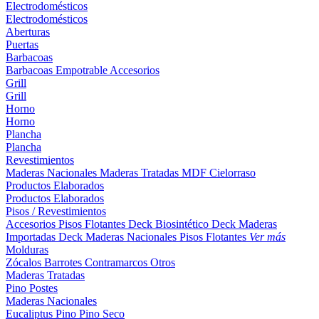
Electrodomésticos
Electrodomésticos
Aberturas
Puertas
Barbacoas
Barbacoas
Empotrable
Accesorios
Grill
Grill
Horno
Horno
Plancha
Plancha
Revestimientos
Maderas Nacionales
Maderas Tratadas
MDF
Cielorraso
Productos Elaborados
Productos Elaborados
Pisos / Revestimientos
Accesorios Pisos Flotantes
Deck Biosintético
Deck Maderas
Importadas
Deck Maderas Nacionales
Pisos Flotantes
Ver más
Molduras
Zócalos
Barrotes
Contramarcos
Otros
Maderas Tratadas
Pino
Postes
Maderas Nacionales
Eucaliptus
Pino
Pino Seco