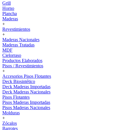
Grill
Horno
Plancha
Maderas
+
Revestimientos
+
Maderas Nacionales
Maderas Tratadas
MDF
Cielorraso
Productos Elaborados
Pisos / Revestimientos
+
Accesorios Pisos Flotantes
Deck Biosintético
Deck Maderas Importadas
Deck Maderas Nacionales
Pisos Flotantes
Pisos Maderas Importadas
Pisos Maderas Nacionales
Molduras
+
Zócalos
Barrotes