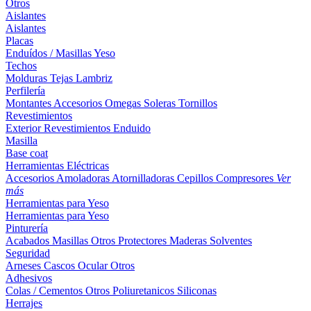
Otros
Aislantes
Aislantes
Placas
Enduídos / Masillas
Yeso
Techos
Molduras
Tejas
Lambriz
Perfilería
Montantes
Accesorios
Omegas
Soleras
Tornillos
Revestimientos
Exterior
Revestimientos
Enduido
Masilla
Base coat
Herramientas Eléctricas
Accesorios
Amoladoras
Atornilladoras
Cepillos
Compresores
Ver
más
Herramientas para Yeso
Herramientas para Yeso
Pinturería
Acabados
Masillas
Otros
Protectores Maderas
Solventes
Seguridad
Arneses
Cascos
Ocular
Otros
Adhesivos
Colas / Cementos
Otros
Poliuretanicos
Siliconas
Herrajes