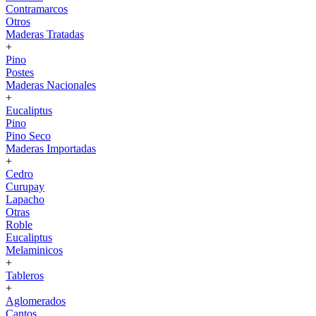
Contramarcos
Otros
Maderas Tratadas
+
Pino
Postes
Maderas Nacionales
+
Eucaliptus
Pino
Pino Seco
Maderas Importadas
+
Cedro
Curupay
Lapacho
Otras
Roble
Eucaliptus
Melaminicos
+
Tableros
+
Aglomerados
Cantos