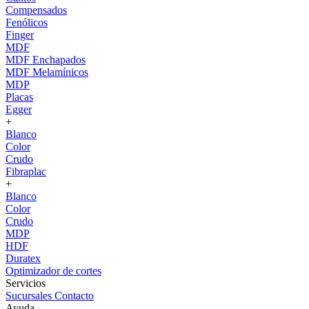
Compensados
Fenólicos
Finger
MDF
MDF Enchapados
MDF Melamínicos
MDP
Placas
Egger
+
Blanco
Color
Crudo
Fibraplac
+
Blanco
Color
Crudo
MDP
HDF
Duratex
Optimizador de cortes
Servicios
Sucursales
Contacto
Ayuda