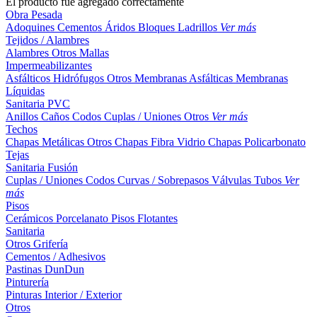
El producto fue agregado correctamente
Obra Pesada
Adoquines
Cementos
Áridos
Bloques
Ladrillos
Ver más
Tejidos / Alambres
Alambres
Otros
Mallas
Impermeabilizantes
Asfálticos
Hidrófugos
Otros
Membranas Asfálticas
Membranas
Líquidas
Sanitaria PVC
Anillos
Caños
Codos
Cuplas / Uniones
Otros
Ver más
Techos
Chapas Metálicas
Otros
Chapas Fibra Vidrio
Chapas Policarbonato
Tejas
Sanitaria Fusión
Cuplas / Uniones
Codos
Curvas / Sobrepasos
Válvulas
Tubos
Ver
más
Pisos
Cerámicos
Porcelanato
Pisos Flotantes
Sanitaria
Otros
Grifería
Cementos / Adhesivos
Pastinas
DunDun
Pinturería
Pinturas Interior / Exterior
Otros