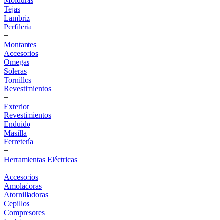
Molduras
Tejas
Lambriz
Perfilería
+
Montantes
Accesorios
Omegas
Soleras
Tornillos
Revestimientos
+
Exterior
Revestimientos
Enduido
Masilla
Ferretería
+
Herramientas Eléctricas
+
Accesorios
Amoladoras
Atornilladoras
Cepillos
Compresores