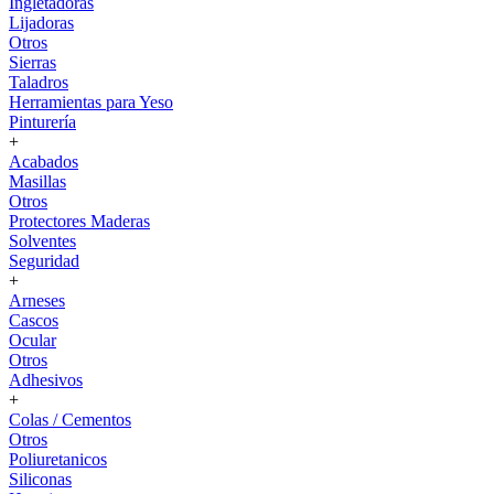
Ingletadoras
Lijadoras
Otros
Sierras
Taladros
Herramientas para Yeso
Pinturería
+
Acabados
Masillas
Otros
Protectores Maderas
Solventes
Seguridad
+
Arneses
Cascos
Ocular
Otros
Adhesivos
+
Colas / Cementos
Otros
Poliuretanicos
Siliconas