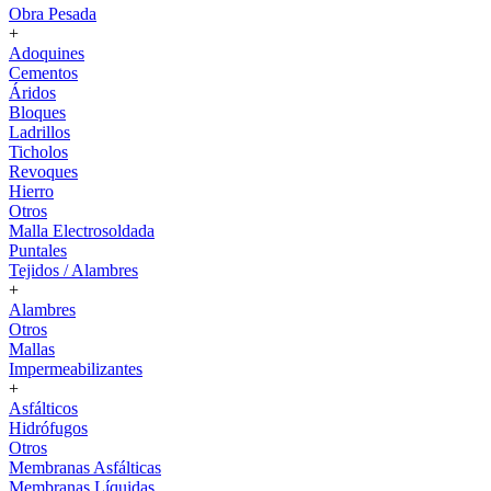
Obra Pesada
+
Adoquines
Cementos
Áridos
Bloques
Ladrillos
Ticholos
Revoques
Hierro
Otros
Malla Electrosoldada
Puntales
Tejidos / Alambres
+
Alambres
Otros
Mallas
Impermeabilizantes
+
Asfálticos
Hidrófugos
Otros
Membranas Asfálticas
Membranas Líquidas