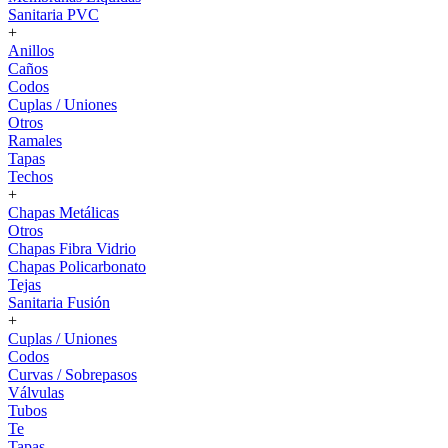
Sanitaria PVC
+
Anillos
Caños
Codos
Cuplas / Uniones
Otros
Ramales
Tapas
Techos
+
Chapas Metálicas
Otros
Chapas Fibra Vidrio
Chapas Policarbonato
Tejas
Sanitaria Fusión
+
Cuplas / Uniones
Codos
Curvas / Sobrepasos
Válvulas
Tubos
Te
Tapas