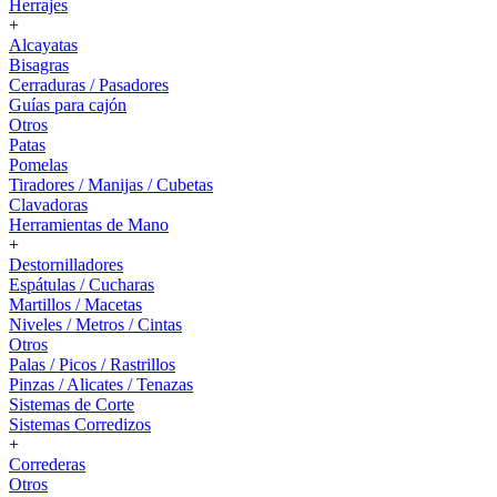
Herrajes
+
Alcayatas
Bisagras
Cerraduras / Pasadores
Guías para cajón
Otros
Patas
Pomelas
Tiradores / Manijas / Cubetas
Clavadoras
Herramientas de Mano
+
Destornilladores
Espátulas / Cucharas
Martillos / Macetas
Niveles / Metros / Cintas
Otros
Palas / Picos / Rastrillos
Pinzas / Alicates / Tenazas
Sistemas de Corte
Sistemas Corredizos
+
Correderas
Otros