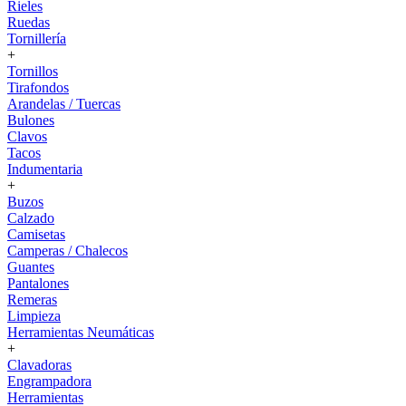
Rieles
Ruedas
Tornillería
+
Tornillos
Tirafondos
Arandelas / Tuercas
Bulones
Clavos
Tacos
Indumentaria
+
Buzos
Calzado
Camisetas
Camperas / Chalecos
Guantes
Pantalones
Remeras
Limpieza
Herramientas Neumáticas
+
Clavadoras
Engrampadora
Herramientas