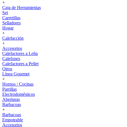
+
Caja de Herramientas
Set
Carretillas
Selladores
Hogar
+
Calefacción
+
Accesorios
Calefactores a Leña
Calefones
Calefactores a Pellet
Otros
Línea Gourmet
+
Hornos / Cocinas
Parrillas
Electrodomésticos
Aberturas
Barbacoas
+
Barbacoas
Empotrable
Accesorios