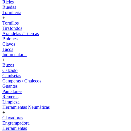
Rieles
Ruedas
Tornillería
+
Tornillos
Tirafondos
Arandelas / Tuercas
Bulones
Clavos
Tacos
Indumentaria
+
Buzos
Calzado
Camisetas
Camperas / Chalecos
Guantes
Pantalones
Remeras
Limpieza
Herramientas Neumáticas
+
Clavadoras
Engrampadora
Herramientas