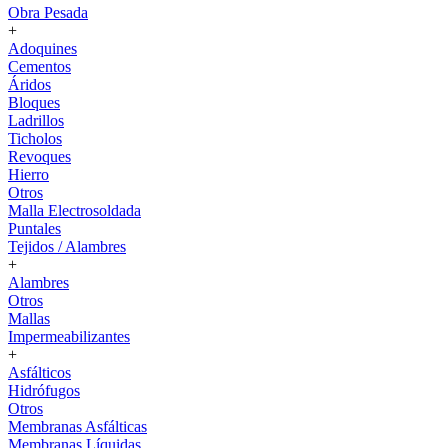
Obra Pesada
+
Adoquines
Cementos
Áridos
Bloques
Ladrillos
Ticholos
Revoques
Hierro
Otros
Malla Electrosoldada
Puntales
Tejidos / Alambres
+
Alambres
Otros
Mallas
Impermeabilizantes
+
Asfálticos
Hidrófugos
Otros
Membranas Asfálticas
Membranas Líquidas