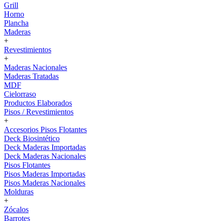
Grill
Horno
Plancha
Maderas
+
Revestimientos
+
Maderas Nacionales
Maderas Tratadas
MDF
Cielorraso
Productos Elaborados
Pisos / Revestimientos
+
Accesorios Pisos Flotantes
Deck Biosintético
Deck Maderas Importadas
Deck Maderas Nacionales
Pisos Flotantes
Pisos Maderas Importadas
Pisos Maderas Nacionales
Molduras
+
Zócalos
Barrotes