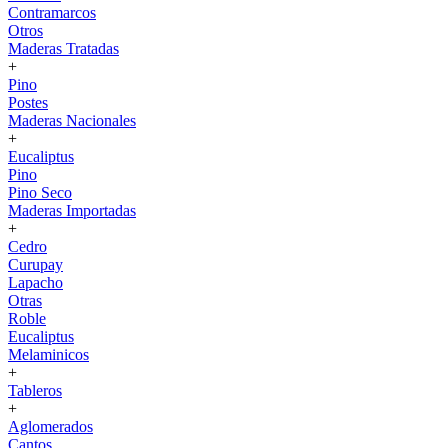
Contramarcos
Otros
Maderas Tratadas
+
Pino
Postes
Maderas Nacionales
+
Eucaliptus
Pino
Pino Seco
Maderas Importadas
+
Cedro
Curupay
Lapacho
Otras
Roble
Eucaliptus
Melaminicos
+
Tableros
+
Aglomerados
Cantos