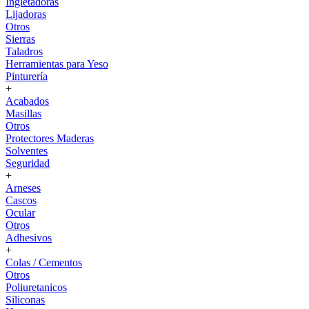
Ingletadoras
Lijadoras
Otros
Sierras
Taladros
Herramientas para Yeso
Pinturería
+
Acabados
Masillas
Otros
Protectores Maderas
Solventes
Seguridad
+
Arneses
Cascos
Ocular
Otros
Adhesivos
+
Colas / Cementos
Otros
Poliuretanicos
Siliconas