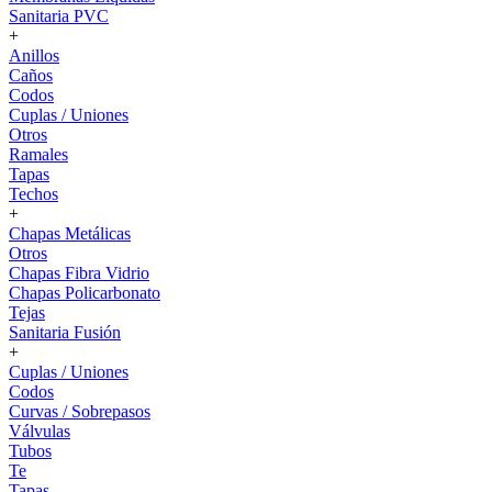
Sanitaria PVC
+
Anillos
Caños
Codos
Cuplas / Uniones
Otros
Ramales
Tapas
Techos
+
Chapas Metálicas
Otros
Chapas Fibra Vidrio
Chapas Policarbonato
Tejas
Sanitaria Fusión
+
Cuplas / Uniones
Codos
Curvas / Sobrepasos
Válvulas
Tubos
Te
Tapas