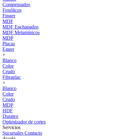
Compensados
Fenólicos
Finger
MDF
MDF Enchapados
MDF Melamínicos
MDP
Placas
Egger
+
Blanco
Color
Crudo
Fibraplac
+
Blanco
Color
Crudo
MDP
HDF
Duratex
Optimizador de cortes
Servicios
Sucursales
Contacto
Ayuda