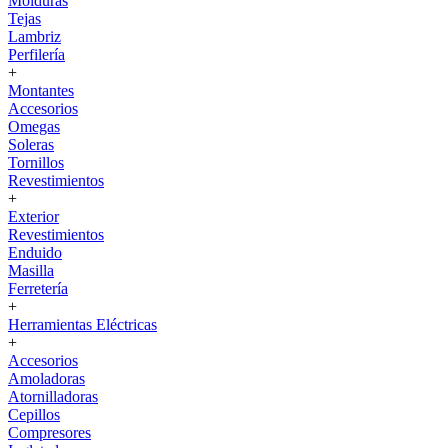
Molduras
Tejas
Lambriz
Perfilería
+
Montantes
Accesorios
Omegas
Soleras
Tornillos
Revestimientos
+
Exterior
Revestimientos
Enduido
Masilla
Ferretería
+
Herramientas Eléctricas
+
Accesorios
Amoladoras
Atornilladoras
Cepillos
Compresores