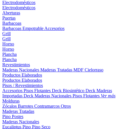
Electrodomésticos
Electrodomésticos
Aberturas
Puertas
Barbacoas
Barbacoas
Empotrable
Accesorios
Grill
Grill
Horno
Horno
Plancha
Plancha
Revestimientos
Maderas Nacionales
Maderas Tratadas
MDF
Cielorraso
Productos Elaborados
Productos Elaborados
Pisos / Revestimientos
Accesorios Pisos Flotantes
Deck Biosintético
Deck Maderas
Importadas
Deck Maderas Nacionales
Pisos Flotantes
Ver más
Molduras
Zócalos
Barrotes
Contramarcos
Otros
Maderas Tratadas
Pino
Postes
Maderas Nacionales
Eucaliptus
Pino
Pino Seco