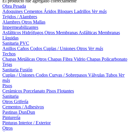
El producto fue agregado correctamente
Obra Pesada
Adoquines
Cementos
Áridos
Bloques
Ladrillos
Ver más
Tejidos / Alambres
Alambres
Otros
Mallas
Impermeabilizantes
Asfálticos
Hidrófugos
Otros
Membranas Asfálticas
Membranas
Líquidas
Sanitaria PVC
Anillos
Caños
Codos
Cuplas / Uniones
Otros
Ver más
Techos
Chapas Metálicas
Otros
Chapas Fibra Vidrio
Chapas Policarbonato
Tejas
Sanitaria Fusión
Cuplas / Uniones
Codos
Curvas / Sobrepasos
Válvulas
Tubos
Ver
más
Pisos
Cerámicos
Porcelanato
Pisos Flotantes
Sanitaria
Otros
Grifería
Cementos / Adhesivos
Pastinas
DunDun
Pinturería
Pinturas Interior / Exterior
Otros