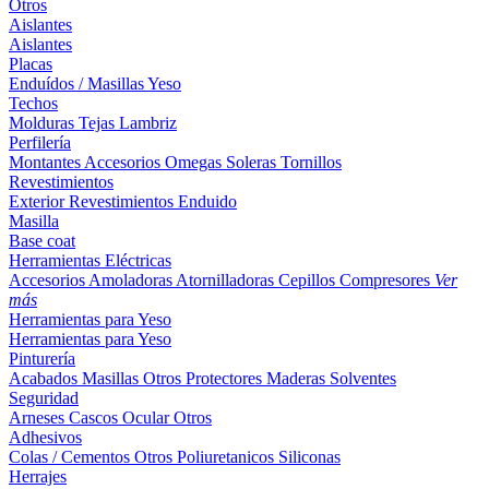
Otros
Aislantes
Aislantes
Placas
Enduídos / Masillas
Yeso
Techos
Molduras
Tejas
Lambriz
Perfilería
Montantes
Accesorios
Omegas
Soleras
Tornillos
Revestimientos
Exterior
Revestimientos
Enduido
Masilla
Base coat
Herramientas Eléctricas
Accesorios
Amoladoras
Atornilladoras
Cepillos
Compresores
Ver
más
Herramientas para Yeso
Herramientas para Yeso
Pinturería
Acabados
Masillas
Otros
Protectores Maderas
Solventes
Seguridad
Arneses
Cascos
Ocular
Otros
Adhesivos
Colas / Cementos
Otros
Poliuretanicos
Siliconas
Herrajes