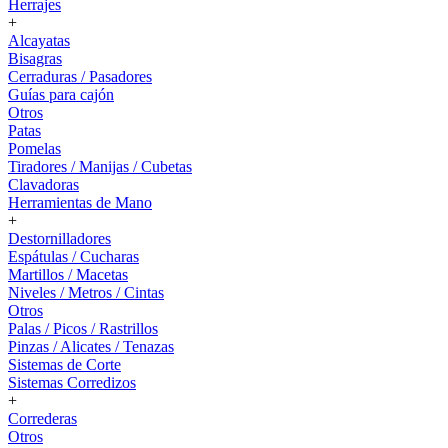
Herrajes
+
Alcayatas
Bisagras
Cerraduras / Pasadores
Guías para cajón
Otros
Patas
Pomelas
Tiradores / Manijas / Cubetas
Clavadoras
Herramientas de Mano
+
Destornilladores
Espátulas / Cucharas
Martillos / Macetas
Niveles / Metros / Cintas
Otros
Palas / Picos / Rastrillos
Pinzas / Alicates / Tenazas
Sistemas de Corte
Sistemas Corredizos
+
Correderas
Otros