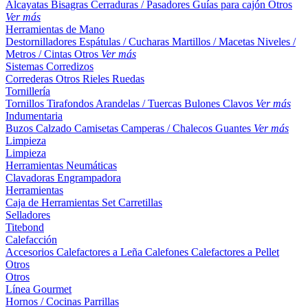
Alcayatas
Bisagras
Cerraduras / Pasadores
Guías para cajón
Otros
Ver más
Herramientas de Mano
Destornilladores
Espátulas / Cucharas
Martillos / Macetas
Niveles /
Metros / Cintas
Otros
Ver más
Sistemas Corredizos
Correderas
Otros
Rieles
Ruedas
Tornillería
Tornillos
Tirafondos
Arandelas / Tuercas
Bulones
Clavos
Ver más
Indumentaria
Buzos
Calzado
Camisetas
Camperas / Chalecos
Guantes
Ver más
Limpieza
Limpieza
Herramientas Neumáticas
Clavadoras
Engrampadora
Herramientas
Caja de Herramientas
Set
Carretillas
Selladores
Titebond
Calefacción
Accesorios
Calefactores a Leña
Calefones
Calefactores a Pellet
Otros
Otros
Línea Gourmet
Hornos / Cocinas
Parrillas