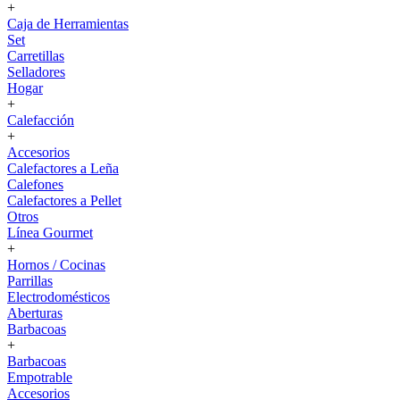
+
Caja de Herramientas
Set
Carretillas
Selladores
Hogar
+
Calefacción
+
Accesorios
Calefactores a Leña
Calefones
Calefactores a Pellet
Otros
Línea Gourmet
+
Hornos / Cocinas
Parrillas
Electrodomésticos
Aberturas
Barbacoas
+
Barbacoas
Empotrable
Accesorios