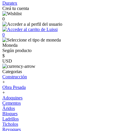
Duratex
Creá tu cuenta
0
0
Moneda
Según producto
$
USD
Categorias
Construcción
+
Obra Pesada
+
Adoquines
Cementos
Áridos
Bloques
Ladrillos
Ticholos
Revoques