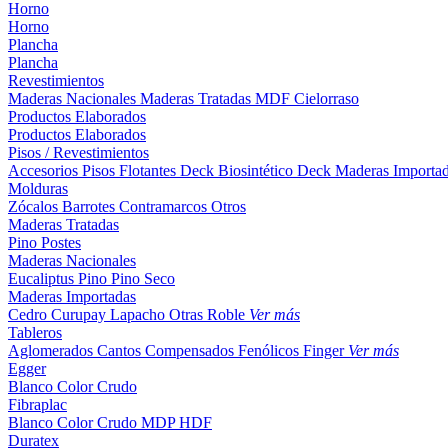
Horno
Horno
Plancha
Plancha
Revestimientos
Maderas Nacionales
Maderas Tratadas
MDF
Cielorraso
Productos Elaborados
Productos Elaborados
Pisos / Revestimientos
Accesorios Pisos Flotantes
Deck Biosintético
Deck Maderas Importa
Molduras
Zócalos
Barrotes
Contramarcos
Otros
Maderas Tratadas
Pino
Postes
Maderas Nacionales
Eucaliptus
Pino
Pino Seco
Maderas Importadas
Cedro
Curupay
Lapacho
Otras
Roble
Ver más
Tableros
Aglomerados
Cantos
Compensados
Fenólicos
Finger
Ver más
Egger
Blanco
Color
Crudo
Fibraplac
Blanco
Color
Crudo
MDP
HDF
Duratex