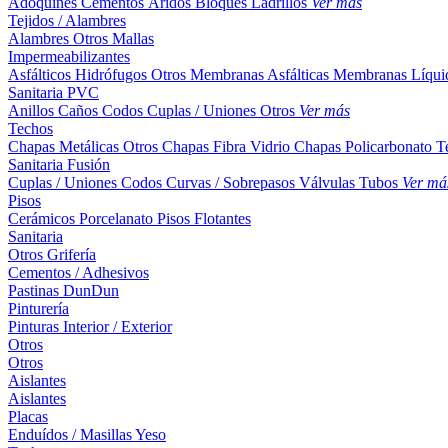
Adoquines
Cementos
Áridos
Bloques
Ladrillos
Ver más
Tejidos / Alambres
Alambres
Otros
Mallas
Impermeabilizantes
Asfálticos
Hidrófugos
Otros
Membranas Asfálticas
Membranas Líqui
Sanitaria PVC
Anillos
Caños
Codos
Cuplas / Uniones
Otros
Ver más
Techos
Chapas Metálicas
Otros
Chapas Fibra Vidrio
Chapas Policarbonato
T
Sanitaria Fusión
Cuplas / Uniones
Codos
Curvas / Sobrepasos
Válvulas
Tubos
Ver má
Pisos
Cerámicos
Porcelanato
Pisos Flotantes
Sanitaria
Otros
Grifería
Cementos / Adhesivos
Pastinas
DunDun
Pinturería
Pinturas Interior / Exterior
Otros
Otros
Aislantes
Aislantes
Placas
Enduídos / Masillas
Yeso