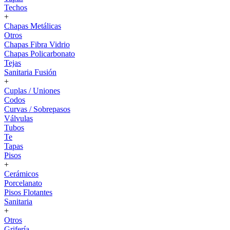
Techos
+
Chapas Metálicas
Otros
Chapas Fibra Vidrio
Chapas Policarbonato
Tejas
Sanitaria Fusión
+
Cuplas / Uniones
Codos
Curvas / Sobrepasos
Válvulas
Tubos
Te
Tapas
Pisos
+
Cerámicos
Porcelanato
Pisos Flotantes
Sanitaria
+
Otros
Grifería