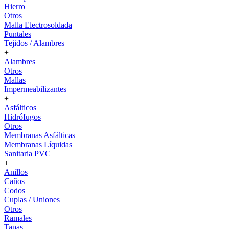
Hierro
Otros
Malla Electrosoldada
Puntales
Tejidos / Alambres
+
Alambres
Otros
Mallas
Impermeabilizantes
+
Asfálticos
Hidrófugos
Otros
Membranas Asfálticas
Membranas Líquidas
Sanitaria PVC
+
Anillos
Caños
Codos
Cuplas / Uniones
Otros
Ramales
Tapas