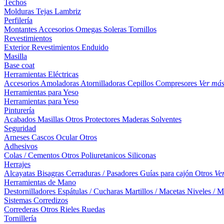
Techos
Molduras
Tejas
Lambriz
Perfilería
Montantes
Accesorios
Omegas
Soleras
Tornillos
Revestimientos
Exterior
Revestimientos
Enduido
Masilla
Base coat
Herramientas Eléctricas
Accesorios
Amoladoras
Atornilladoras
Cepillos
Compresores
Ver má
Herramientas para Yeso
Herramientas para Yeso
Pinturería
Acabados
Masillas
Otros
Protectores Maderas
Solventes
Seguridad
Arneses
Cascos
Ocular
Otros
Adhesivos
Colas / Cementos
Otros
Poliuretanicos
Siliconas
Herrajes
Alcayatas
Bisagras
Cerraduras / Pasadores
Guías para cajón
Otros
Ve
Herramientas de Mano
Destornilladores
Espátulas / Cucharas
Martillos / Macetas
Niveles / M
Sistemas Corredizos
Correderas
Otros
Rieles
Ruedas
Tornillería