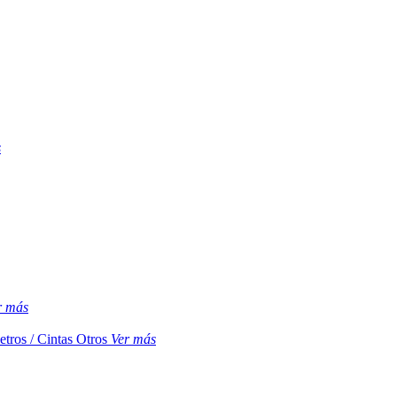
s
r más
etros / Cintas
Otros
Ver más