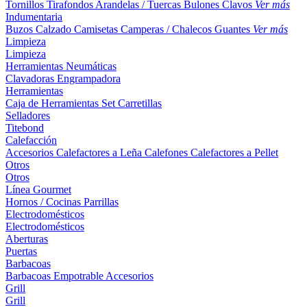
Tornillos
Tirafondos
Arandelas / Tuercas
Bulones
Clavos
Ver más
Indumentaria
Buzos
Calzado
Camisetas
Camperas / Chalecos
Guantes
Ver más
Limpieza
Limpieza
Herramientas Neumáticas
Clavadoras
Engrampadora
Herramientas
Caja de Herramientas
Set
Carretillas
Selladores
Titebond
Calefacción
Accesorios
Calefactores a Leña
Calefones
Calefactores a Pellet
Otros
Otros
Línea Gourmet
Hornos / Cocinas
Parrillas
Electrodomésticos
Electrodomésticos
Aberturas
Puertas
Barbacoas
Barbacoas
Empotrable
Accesorios
Grill
Grill