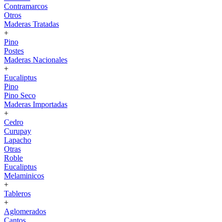
Contramarcos
Otros
Maderas Tratadas
+
Pino
Postes
Maderas Nacionales
+
Eucaliptus
Pino
Pino Seco
Maderas Importadas
+
Cedro
Curupay
Lapacho
Otras
Roble
Eucaliptus
Melaminicos
+
Tableros
+
Aglomerados
Cantos