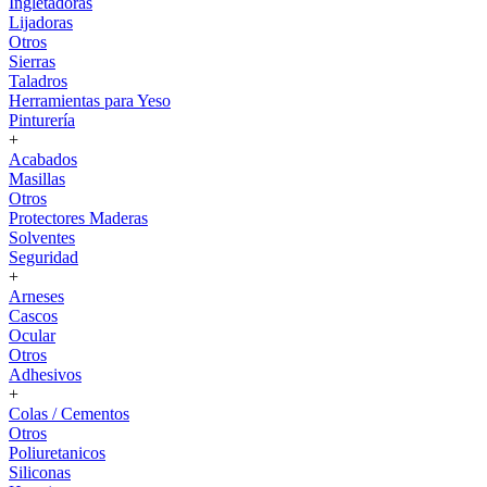
Ingletadoras
Lijadoras
Otros
Sierras
Taladros
Herramientas para Yeso
Pinturería
+
Acabados
Masillas
Otros
Protectores Maderas
Solventes
Seguridad
+
Arneses
Cascos
Ocular
Otros
Adhesivos
+
Colas / Cementos
Otros
Poliuretanicos
Siliconas