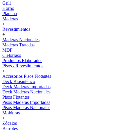
Grill
Horno
Plancha
Maderas
+
Revestimientos
+
Maderas Nacionales
Maderas Tratadas
MDF
Cielorraso
Productos Elaborados
Pisos / Revestimientos
+
Accesorios Pisos Flotantes
Deck Biosintético
Deck Maderas Importadas
Deck Maderas Nacionales
Pisos Flotantes
Pisos Maderas Importadas
Pisos Maderas Nacionales
Molduras
+
Zócalos
Barrotes