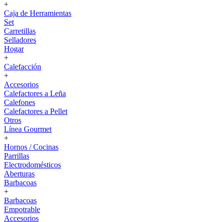
+
Caja de Herramientas
Set
Carretillas
Selladores
Hogar
+
Calefacción
+
Accesorios
Calefactores a Leña
Calefones
Calefactores a Pellet
Otros
Línea Gourmet
+
Hornos / Cocinas
Parrillas
Electrodomésticos
Aberturas
Barbacoas
+
Barbacoas
Empotrable
Accesorios