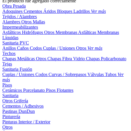
El producto fue agregado correctamente
Obra Pesada
Adoquines
Cementos
Áridos
Bloques
Ladrillos
Ver más
Tejidos / Alambres
Alambres
Otros
Mallas
Impermeabilizantes
Asfálticos
Hidrófugos
Otros
Membranas Asfálticas
Membranas
Líquidas
Sanitaria PVC
Anillos
Caños
Codos
Cuplas / Uniones
Otros
Ver más
Techos
Chapas Metálicas
Otros
Chapas Fibra Vidrio
Chapas Policarbonato
Tejas
Sanitaria Fusión
Cuplas / Uniones
Codos
Curvas / Sobrepasos
Válvulas
Tubos
Ver
más
Pisos
Cerámicos
Porcelanato
Pisos Flotantes
Sanitaria
Otros
Grifería
Cementos / Adhesivos
Pastinas
DunDun
Pinturería
Pinturas Interior / Exterior
Otros