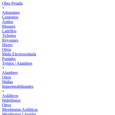
Obra Pesada
+
Adoquines
Cementos
Áridos
Bloques
Ladrillos
Ticholos
Revoques
Hierro
Otros
Malla Electrosoldada
Puntales
Tejidos / Alambres
+
Alambres
Otros
Mallas
Impermeabilizantes
+
Asfálticos
Hidrófugos
Otros
Membranas Asfálticas
Membranas Líquidas