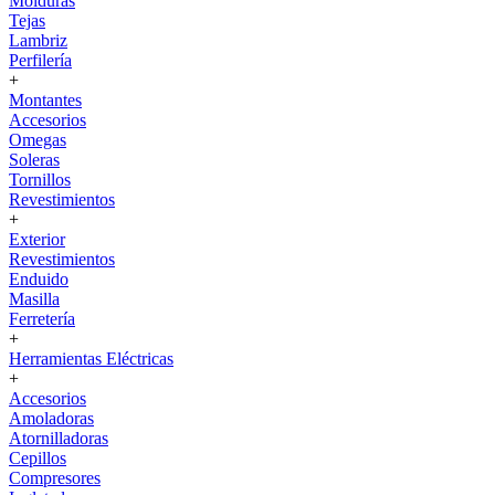
Molduras
Tejas
Lambriz
Perfilería
+
Montantes
Accesorios
Omegas
Soleras
Tornillos
Revestimientos
+
Exterior
Revestimientos
Enduido
Masilla
Ferretería
+
Herramientas Eléctricas
+
Accesorios
Amoladoras
Atornilladoras
Cepillos
Compresores