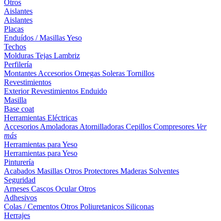
Otros
Aislantes
Aislantes
Placas
Enduídos / Masillas
Yeso
Techos
Molduras
Tejas
Lambriz
Perfilería
Montantes
Accesorios
Omegas
Soleras
Tornillos
Revestimientos
Exterior
Revestimientos
Enduido
Masilla
Base coat
Herramientas Eléctricas
Accesorios
Amoladoras
Atornilladoras
Cepillos
Compresores
Ver
más
Herramientas para Yeso
Herramientas para Yeso
Pinturería
Acabados
Masillas
Otros
Protectores Maderas
Solventes
Seguridad
Arneses
Cascos
Ocular
Otros
Adhesivos
Colas / Cementos
Otros
Poliuretanicos
Siliconas
Herrajes