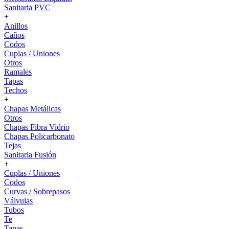
Sanitaria PVC
+
Anillos
Caños
Codos
Cuplas / Uniones
Otros
Ramales
Tapas
Techos
+
Chapas Metálicas
Otros
Chapas Fibra Vidrio
Chapas Policarbonato
Tejas
Sanitaria Fusión
+
Cuplas / Uniones
Codos
Curvas / Sobrepasos
Válvulas
Tubos
Te
Tapas