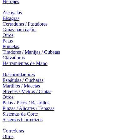
Herrajes
+
Alcayatas
Bisagras
Cerraduras / Pasadores
Guías para cajón
Otros
Patas
Pomelas
Tiradores / Manijas / Cubetas
Clavadoras
Herramientas de Mano
+
Destornilladores
Espátulas / Cucharas
Martillos / Macetas
Niveles / Metros / Cintas
Otros
Palas / Picos / Rastrillos
Pinzas / Alicates / Tenazas
Sistemas de Corte
Sistemas Corredizos
+
Correderas
Otros