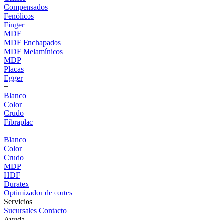
Compensados
Fenólicos
Finger
MDF
MDF Enchapados
MDF Melamínicos
MDP
Placas
Egger
+
Blanco
Color
Crudo
Fibraplac
+
Blanco
Color
Crudo
MDP
HDF
Duratex
Optimizador de cortes
Servicios
Sucursales
Contacto
Ayuda