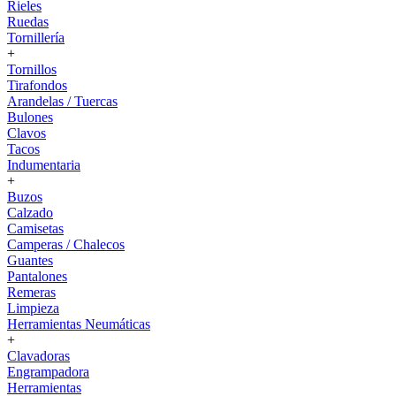
Rieles
Ruedas
Tornillería
+
Tornillos
Tirafondos
Arandelas / Tuercas
Bulones
Clavos
Tacos
Indumentaria
+
Buzos
Calzado
Camisetas
Camperas / Chalecos
Guantes
Pantalones
Remeras
Limpieza
Herramientas Neumáticas
+
Clavadoras
Engrampadora
Herramientas