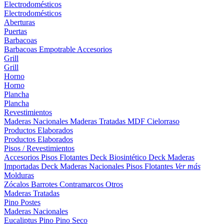
Electrodomésticos
Electrodomésticos
Aberturas
Puertas
Barbacoas
Barbacoas
Empotrable
Accesorios
Grill
Grill
Horno
Horno
Plancha
Plancha
Revestimientos
Maderas Nacionales
Maderas Tratadas
MDF
Cielorraso
Productos Elaborados
Productos Elaborados
Pisos / Revestimientos
Accesorios Pisos Flotantes
Deck Biosintético
Deck Maderas
Importadas
Deck Maderas Nacionales
Pisos Flotantes
Ver más
Molduras
Zócalos
Barrotes
Contramarcos
Otros
Maderas Tratadas
Pino
Postes
Maderas Nacionales
Eucaliptus
Pino
Pino Seco