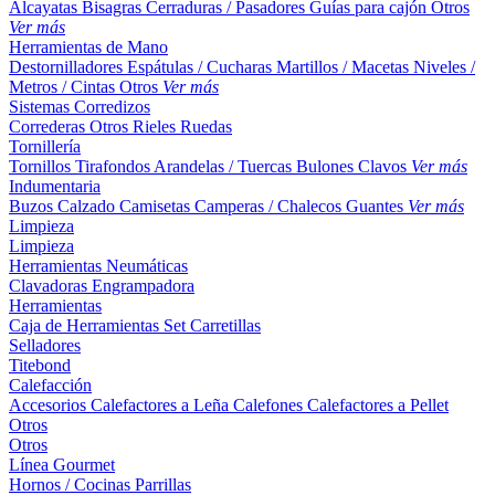
Alcayatas
Bisagras
Cerraduras / Pasadores
Guías para cajón
Otros
Ver más
Herramientas de Mano
Destornilladores
Espátulas / Cucharas
Martillos / Macetas
Niveles /
Metros / Cintas
Otros
Ver más
Sistemas Corredizos
Correderas
Otros
Rieles
Ruedas
Tornillería
Tornillos
Tirafondos
Arandelas / Tuercas
Bulones
Clavos
Ver más
Indumentaria
Buzos
Calzado
Camisetas
Camperas / Chalecos
Guantes
Ver más
Limpieza
Limpieza
Herramientas Neumáticas
Clavadoras
Engrampadora
Herramientas
Caja de Herramientas
Set
Carretillas
Selladores
Titebond
Calefacción
Accesorios
Calefactores a Leña
Calefones
Calefactores a Pellet
Otros
Otros
Línea Gourmet
Hornos / Cocinas
Parrillas