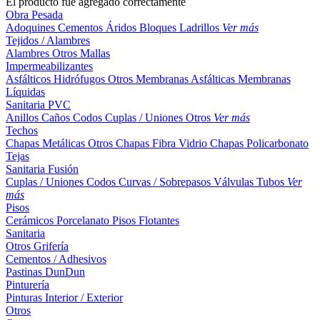
El producto fue agregado correctamente
Obra Pesada
Adoquines
Cementos
Áridos
Bloques
Ladrillos
Ver más
Tejidos / Alambres
Alambres
Otros
Mallas
Impermeabilizantes
Asfálticos
Hidrófugos
Otros
Membranas Asfálticas
Membranas
Líquidas
Sanitaria PVC
Anillos
Caños
Codos
Cuplas / Uniones
Otros
Ver más
Techos
Chapas Metálicas
Otros
Chapas Fibra Vidrio
Chapas Policarbonato
Tejas
Sanitaria Fusión
Cuplas / Uniones
Codos
Curvas / Sobrepasos
Válvulas
Tubos
Ver
más
Pisos
Cerámicos
Porcelanato
Pisos Flotantes
Sanitaria
Otros
Grifería
Cementos / Adhesivos
Pastinas
DunDun
Pinturería
Pinturas Interior / Exterior
Otros