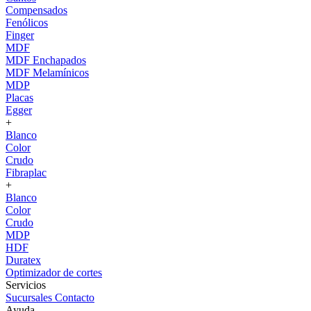
Compensados
Fenólicos
Finger
MDF
MDF Enchapados
MDF Melamínicos
MDP
Placas
Egger
+
Blanco
Color
Crudo
Fibraplac
+
Blanco
Color
Crudo
MDP
HDF
Duratex
Optimizador de cortes
Servicios
Sucursales
Contacto
Ayuda