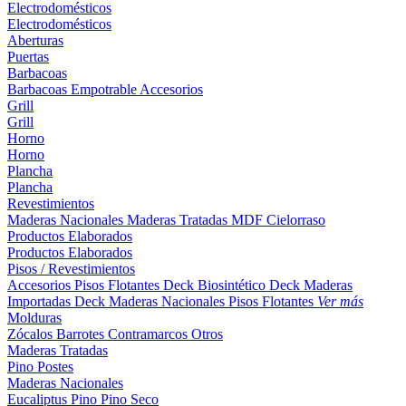
Electrodomésticos
Electrodomésticos
Aberturas
Puertas
Barbacoas
Barbacoas
Empotrable
Accesorios
Grill
Grill
Horno
Horno
Plancha
Plancha
Revestimientos
Maderas Nacionales
Maderas Tratadas
MDF
Cielorraso
Productos Elaborados
Productos Elaborados
Pisos / Revestimientos
Accesorios Pisos Flotantes
Deck Biosintético
Deck Maderas
Importadas
Deck Maderas Nacionales
Pisos Flotantes
Ver más
Molduras
Zócalos
Barrotes
Contramarcos
Otros
Maderas Tratadas
Pino
Postes
Maderas Nacionales
Eucaliptus
Pino
Pino Seco