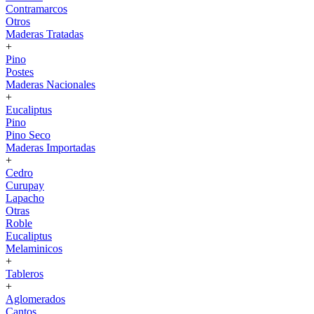
Contramarcos
Otros
Maderas Tratadas
+
Pino
Postes
Maderas Nacionales
+
Eucaliptus
Pino
Pino Seco
Maderas Importadas
+
Cedro
Curupay
Lapacho
Otras
Roble
Eucaliptus
Melaminicos
+
Tableros
+
Aglomerados
Cantos