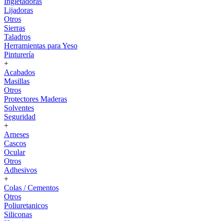
Ingletadoras
Lijadoras
Otros
Sierras
Taladros
Herramientas para Yeso
Pinturería
+
Acabados
Masillas
Otros
Protectores Maderas
Solventes
Seguridad
+
Arneses
Cascos
Ocular
Otros
Adhesivos
+
Colas / Cementos
Otros
Poliuretanicos
Siliconas