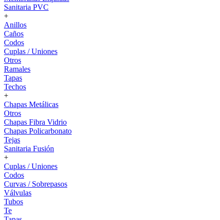
Sanitaria PVC
+
Anillos
Caños
Codos
Cuplas / Uniones
Otros
Ramales
Tapas
Techos
+
Chapas Metálicas
Otros
Chapas Fibra Vidrio
Chapas Policarbonato
Tejas
Sanitaria Fusión
+
Cuplas / Uniones
Codos
Curvas / Sobrepasos
Válvulas
Tubos
Te
Tapas