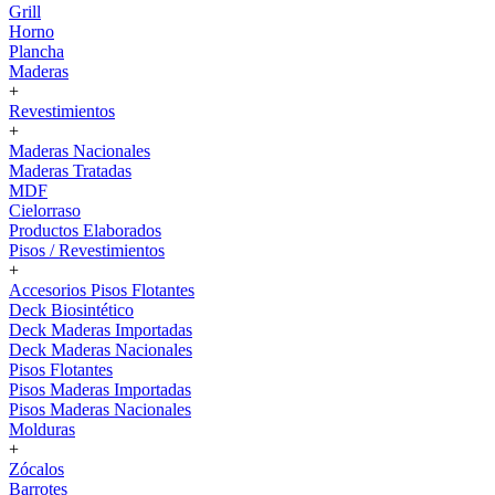
Grill
Horno
Plancha
Maderas
+
Revestimientos
+
Maderas Nacionales
Maderas Tratadas
MDF
Cielorraso
Productos Elaborados
Pisos / Revestimientos
+
Accesorios Pisos Flotantes
Deck Biosintético
Deck Maderas Importadas
Deck Maderas Nacionales
Pisos Flotantes
Pisos Maderas Importadas
Pisos Maderas Nacionales
Molduras
+
Zócalos
Barrotes