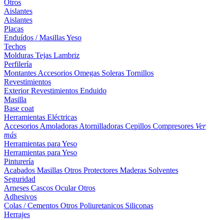
Otros
Aislantes
Aislantes
Placas
Enduídos / Masillas
Yeso
Techos
Molduras
Tejas
Lambriz
Perfilería
Montantes
Accesorios
Omegas
Soleras
Tornillos
Revestimientos
Exterior
Revestimientos
Enduido
Masilla
Base coat
Herramientas Eléctricas
Accesorios
Amoladoras
Atornilladoras
Cepillos
Compresores
Ver
más
Herramientas para Yeso
Herramientas para Yeso
Pinturería
Acabados
Masillas
Otros
Protectores Maderas
Solventes
Seguridad
Arneses
Cascos
Ocular
Otros
Adhesivos
Colas / Cementos
Otros
Poliuretanicos
Siliconas
Herrajes