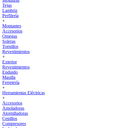
Molduras
Tejas
Lambriz
Perfilería
+
Montantes
Accesorios
Omegas
Soleras
Tornillos
Revestimientos
+
Exterior
Revestimientos
Enduido
Masilla
Ferretería
+
Herramientas Eléctricas
+
Accesorios
Amoladoras
Atornilladoras
Cepillos
Compresores