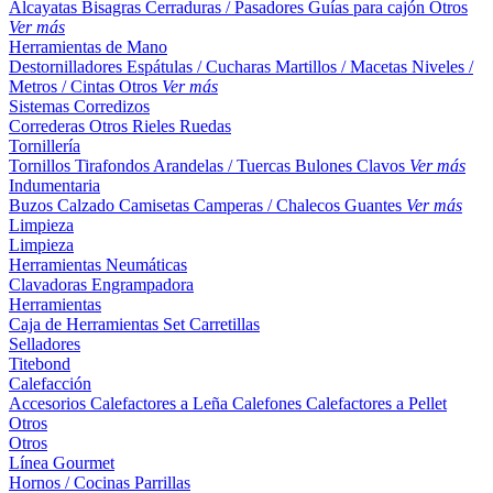
Alcayatas
Bisagras
Cerraduras / Pasadores
Guías para cajón
Otros
Ver más
Herramientas de Mano
Destornilladores
Espátulas / Cucharas
Martillos / Macetas
Niveles /
Metros / Cintas
Otros
Ver más
Sistemas Corredizos
Correderas
Otros
Rieles
Ruedas
Tornillería
Tornillos
Tirafondos
Arandelas / Tuercas
Bulones
Clavos
Ver más
Indumentaria
Buzos
Calzado
Camisetas
Camperas / Chalecos
Guantes
Ver más
Limpieza
Limpieza
Herramientas Neumáticas
Clavadoras
Engrampadora
Herramientas
Caja de Herramientas
Set
Carretillas
Selladores
Titebond
Calefacción
Accesorios
Calefactores a Leña
Calefones
Calefactores a Pellet
Otros
Otros
Línea Gourmet
Hornos / Cocinas
Parrillas