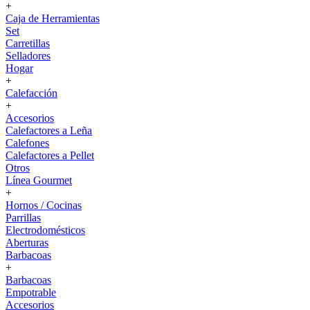
+
Caja de Herramientas
Set
Carretillas
Selladores
Hogar
+
Calefacción
+
Accesorios
Calefactores a Leña
Calefones
Calefactores a Pellet
Otros
Línea Gourmet
+
Hornos / Cocinas
Parrillas
Electrodomésticos
Aberturas
Barbacoas
+
Barbacoas
Empotrable
Accesorios