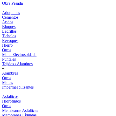
Obra Pesada
+
Adoquines
Cementos
Áridos
Bloques
Ladrillos
Ticholos
Revoques
Hierro
Otros
Malla Electrosoldada
Puntales
Tejidos / Alambres
+
Alambres
Otros
Mallas
Impermeabilizantes
+
Asfálticos
Hidrófugos
Otros
Membranas Asfálticas
Membranas Líquidas