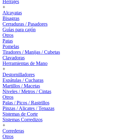
Herrajes
+
Alcayatas
Bisagras
Cerraduras / Pasadores
Guías para cajón
Otros
Patas
Pomelas
Tiradores / Manijas / Cubetas
Clavadoras
Herramientas de Mano
+
Destornilladores
Espátulas / Cucharas
Martillos / Macetas
Niveles / Metros / Cintas
Otros
Palas / Picos / Rastrillos
Pinzas / Alicates / Tenazas
Sistemas de Corte
Sistemas Corredizos
+
Correderas
Otros