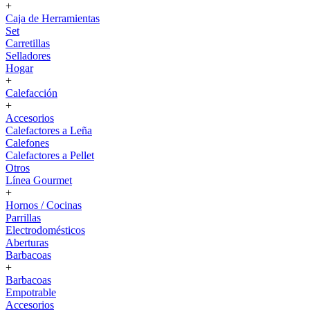
+
Caja de Herramientas
Set
Carretillas
Selladores
Hogar
+
Calefacción
+
Accesorios
Calefactores a Leña
Calefones
Calefactores a Pellet
Otros
Línea Gourmet
+
Hornos / Cocinas
Parrillas
Electrodomésticos
Aberturas
Barbacoas
+
Barbacoas
Empotrable
Accesorios