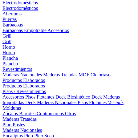
Electrodomésticos
Electrodomésticos
Aberturas
Puertas
Barbacoas
Barbacoas
Empotrable
Accesorios
Grill
Grill
Horno
Horno
Plancha
Plancha
Revestimientos
Maderas Nacionales
Maderas Tratadas
MDF
Cielorraso
Productos Elaborados
Productos Elaborados
Pisos / Revestimientos
Accesorios Pisos Flotantes
Deck Biosintético
Deck Maderas
Importadas
Deck Maderas Nacionales
Pisos Flotantes
Ver más
Molduras
Zócalos
Barrotes
Contramarcos
Otros
Maderas Tratadas
Pino
Postes
Maderas Nacionales
Eucaliptus
Pino
Pino Seco