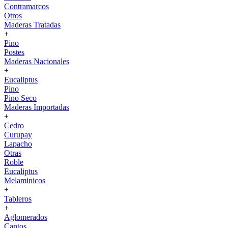
Contramarcos
Otros
Maderas Tratadas
+
Pino
Postes
Maderas Nacionales
+
Eucaliptus
Pino
Pino Seco
Maderas Importadas
+
Cedro
Curupay
Lapacho
Otras
Roble
Eucaliptus
Melaminicos
+
Tableros
+
Aglomerados
Cantos