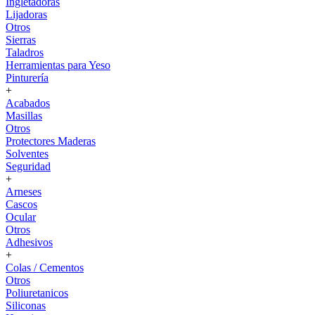
Ingletadoras
Lijadoras
Otros
Sierras
Taladros
Herramientas para Yeso
Pinturería
+
Acabados
Masillas
Otros
Protectores Maderas
Solventes
Seguridad
+
Arneses
Cascos
Ocular
Otros
Adhesivos
+
Colas / Cementos
Otros
Poliuretanicos
Siliconas