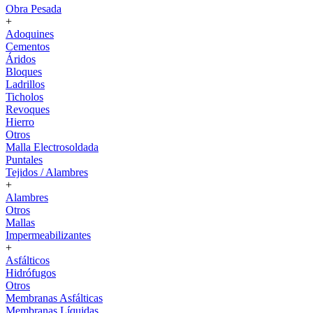
Obra Pesada
+
Adoquines
Cementos
Áridos
Bloques
Ladrillos
Ticholos
Revoques
Hierro
Otros
Malla Electrosoldada
Puntales
Tejidos / Alambres
+
Alambres
Otros
Mallas
Impermeabilizantes
+
Asfálticos
Hidrófugos
Otros
Membranas Asfálticas
Membranas Líquidas