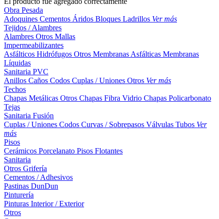
El producto fue agregado correctamente
Obra Pesada
Adoquines
Cementos
Áridos
Bloques
Ladrillos
Ver más
Tejidos / Alambres
Alambres
Otros
Mallas
Impermeabilizantes
Asfálticos
Hidrófugos
Otros
Membranas Asfálticas
Membranas
Líquidas
Sanitaria PVC
Anillos
Caños
Codos
Cuplas / Uniones
Otros
Ver más
Techos
Chapas Metálicas
Otros
Chapas Fibra Vidrio
Chapas Policarbonato
Tejas
Sanitaria Fusión
Cuplas / Uniones
Codos
Curvas / Sobrepasos
Válvulas
Tubos
Ver
más
Pisos
Cerámicos
Porcelanato
Pisos Flotantes
Sanitaria
Otros
Grifería
Cementos / Adhesivos
Pastinas
DunDun
Pinturería
Pinturas Interior / Exterior
Otros