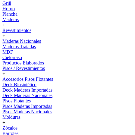
Grill
Horno
Plancha
Maderas
+
Revestimientos
+
Maderas Nacionales
Maderas Tratadas
MDF
Cielorraso
Productos Elaborados
Pisos / Revestimientos
+
Accesorios Pisos Flotantes
Deck Biosintético
Deck Maderas Importadas
Deck Maderas Nacionales
Pisos Flotantes
Pisos Maderas Importadas
Pisos Maderas Nacionales
Molduras
+
Zócalos
Barrotes