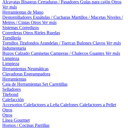
Alcayatas
Bisagras
Cerraduras / Pasadores
Guías para cajón
Otros
Ver más
Herramientas de Mano
Destornilladores
Espátulas / Cucharas
Martillos / Macetas
Niveles /
Metros / Cintas
Otros
Ver más
Sistemas Corredizos
Correderas
Otros
Rieles
Ruedas
Tornillería
Tornillos
Tirafondos
Arandelas / Tuercas
Bulones
Clavos
Ver más
Indumentaria
Buzos
Calzado
Camisetas
Camperas / Chalecos
Guantes
Ver más
Limpieza
Limpieza
Herramientas Neumáticas
Clavadoras
Engrampadora
Herramientas
Caja de Herramientas
Set
Carretillas
Selladores
Titebond
Calefacción
Accesorios
Calefactores a Leña
Calefones
Calefactores a Pellet
Otros
Otros
Línea Gourmet
Hornos / Cocinas
Parrillas