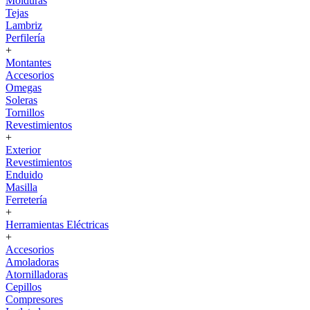
Molduras
Tejas
Lambriz
Perfilería
+
Montantes
Accesorios
Omegas
Soleras
Tornillos
Revestimientos
+
Exterior
Revestimientos
Enduido
Masilla
Ferretería
+
Herramientas Eléctricas
+
Accesorios
Amoladoras
Atornilladoras
Cepillos
Compresores