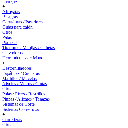
Herrajes
+
Alcayatas
Bisagras
Cerraduras / Pasadores
Guías para cajón
Otros
Patas
Pomelas
Tiradores / Manijas / Cubetas
Clavadoras
Herramientas de Mano
+
Destornilladores
Espátulas / Cucharas
Martillos / Macetas
Niveles / Metros / Cintas
Otros
Palas / Picos / Rastrillos
Pinzas / Alicates / Tenazas
Sistemas de Corte
Sistemas Corredizos
+
Correderas
Otros