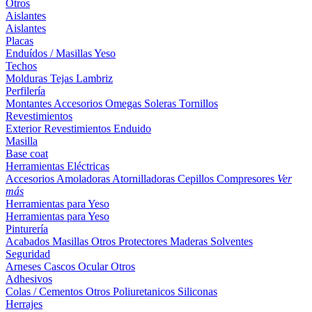
Otros
Aislantes
Aislantes
Placas
Enduídos / Masillas
Yeso
Techos
Molduras
Tejas
Lambriz
Perfilería
Montantes
Accesorios
Omegas
Soleras
Tornillos
Revestimientos
Exterior
Revestimientos
Enduido
Masilla
Base coat
Herramientas Eléctricas
Accesorios
Amoladoras
Atornilladoras
Cepillos
Compresores
Ver
más
Herramientas para Yeso
Herramientas para Yeso
Pinturería
Acabados
Masillas
Otros
Protectores Maderas
Solventes
Seguridad
Arneses
Cascos
Ocular
Otros
Adhesivos
Colas / Cementos
Otros
Poliuretanicos
Siliconas
Herrajes