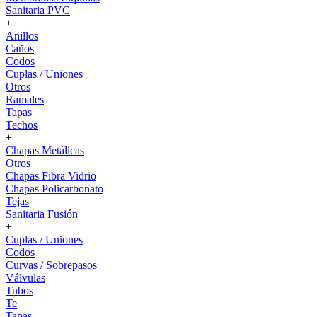
Sanitaria PVC
+
Anillos
Caños
Codos
Cuplas / Uniones
Otros
Ramales
Tapas
Techos
+
Chapas Metálicas
Otros
Chapas Fibra Vidrio
Chapas Policarbonato
Tejas
Sanitaria Fusión
+
Cuplas / Uniones
Codos
Curvas / Sobrepasos
Válvulas
Tubos
Te
Tapas