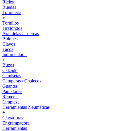
Rieles
Ruedas
Tornillería
+
Tornillos
Tirafondos
Arandelas / Tuercas
Bulones
Clavos
Tacos
Indumentaria
+
Buzos
Calzado
Camisetas
Camperas / Chalecos
Guantes
Pantalones
Remeras
Limpieza
Herramientas Neumáticas
+
Clavadoras
Engrampadora
Herramientas