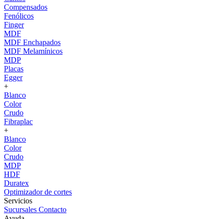
Compensados
Fenólicos
Finger
MDF
MDF Enchapados
MDF Melamínicos
MDP
Placas
Egger
+
Blanco
Color
Crudo
Fibraplac
+
Blanco
Color
Crudo
MDP
HDF
Duratex
Optimizador de cortes
Servicios
Sucursales
Contacto
Ayuda