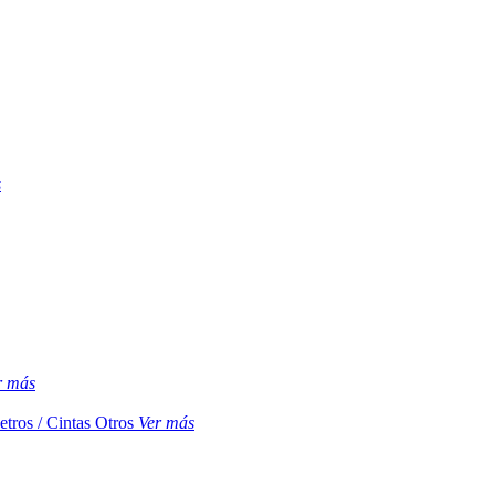
s
r más
etros / Cintas
Otros
Ver más