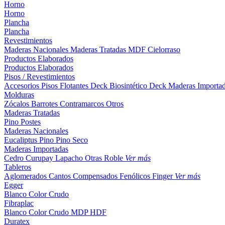
Horno
Horno
Plancha
Plancha
Revestimientos
Maderas Nacionales
Maderas Tratadas
MDF
Cielorraso
Productos Elaborados
Productos Elaborados
Pisos / Revestimientos
Accesorios Pisos Flotantes
Deck Biosintético
Deck Maderas Importa
Molduras
Zócalos
Barrotes
Contramarcos
Otros
Maderas Tratadas
Pino
Postes
Maderas Nacionales
Eucaliptus
Pino
Pino Seco
Maderas Importadas
Cedro
Curupay
Lapacho
Otras
Roble
Ver más
Tableros
Aglomerados
Cantos
Compensados
Fenólicos
Finger
Ver más
Egger
Blanco
Color
Crudo
Fibraplac
Blanco
Color
Crudo
MDP
HDF
Duratex