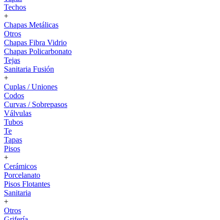
Techos
+
Chapas Metálicas
Otros
Chapas Fibra Vidrio
Chapas Policarbonato
Tejas
Sanitaria Fusión
+
Cuplas / Uniones
Codos
Curvas / Sobrepasos
Válvulas
Tubos
Te
Tapas
Pisos
+
Cerámicos
Porcelanato
Pisos Flotantes
Sanitaria
+
Otros
Grifería