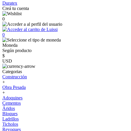
Duratex
Creá tu cuenta
0
0
Moneda
Según producto
$
USD
Categorias
Construcción
+
Obra Pesada
+
Adoquines
Cementos
Áridos
Bloques
Ladrillos
Ticholos
Revoques