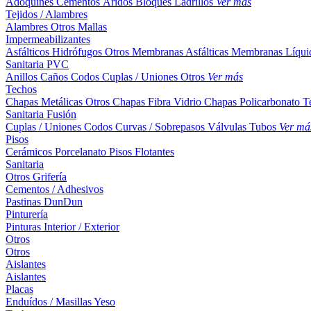
Adoquines
Cementos
Áridos
Bloques
Ladrillos
Ver más
Tejidos / Alambres
Alambres
Otros
Mallas
Impermeabilizantes
Asfálticos
Hidrófugos
Otros
Membranas Asfálticas
Membranas Líqui
Sanitaria PVC
Anillos
Caños
Codos
Cuplas / Uniones
Otros
Ver más
Techos
Chapas Metálicas
Otros
Chapas Fibra Vidrio
Chapas Policarbonato
T
Sanitaria Fusión
Cuplas / Uniones
Codos
Curvas / Sobrepasos
Válvulas
Tubos
Ver má
Pisos
Cerámicos
Porcelanato
Pisos Flotantes
Sanitaria
Otros
Grifería
Cementos / Adhesivos
Pastinas
DunDun
Pinturería
Pinturas Interior / Exterior
Otros
Otros
Aislantes
Aislantes
Placas
Enduídos / Masillas
Yeso