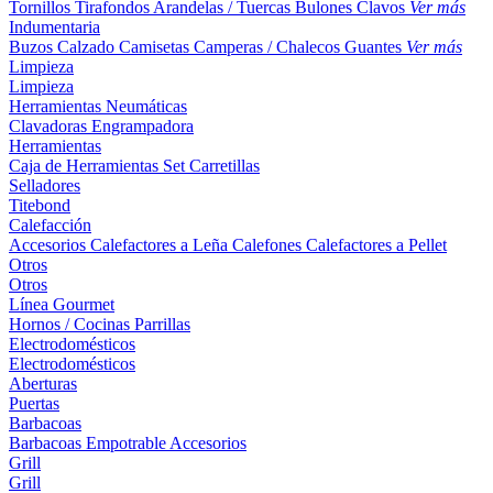
Tornillos
Tirafondos
Arandelas / Tuercas
Bulones
Clavos
Ver más
Indumentaria
Buzos
Calzado
Camisetas
Camperas / Chalecos
Guantes
Ver más
Limpieza
Limpieza
Herramientas Neumáticas
Clavadoras
Engrampadora
Herramientas
Caja de Herramientas
Set
Carretillas
Selladores
Titebond
Calefacción
Accesorios
Calefactores a Leña
Calefones
Calefactores a Pellet
Otros
Otros
Línea Gourmet
Hornos / Cocinas
Parrillas
Electrodomésticos
Electrodomésticos
Aberturas
Puertas
Barbacoas
Barbacoas
Empotrable
Accesorios
Grill
Grill