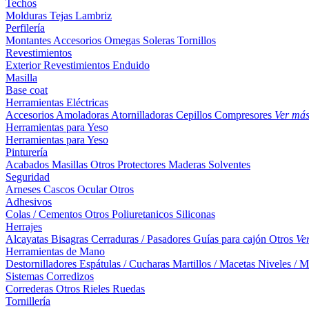
Techos
Molduras
Tejas
Lambriz
Perfilería
Montantes
Accesorios
Omegas
Soleras
Tornillos
Revestimientos
Exterior
Revestimientos
Enduido
Masilla
Base coat
Herramientas Eléctricas
Accesorios
Amoladoras
Atornilladoras
Cepillos
Compresores
Ver má
Herramientas para Yeso
Herramientas para Yeso
Pinturería
Acabados
Masillas
Otros
Protectores Maderas
Solventes
Seguridad
Arneses
Cascos
Ocular
Otros
Adhesivos
Colas / Cementos
Otros
Poliuretanicos
Siliconas
Herrajes
Alcayatas
Bisagras
Cerraduras / Pasadores
Guías para cajón
Otros
Ve
Herramientas de Mano
Destornilladores
Espátulas / Cucharas
Martillos / Macetas
Niveles / M
Sistemas Corredizos
Correderas
Otros
Rieles
Ruedas
Tornillería