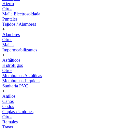
Hierro
Otros
Malla Electrosoldada
Puntales
Tejidos / Alambres
+
Alambres
Otros
Mallas
Impermeabilizantes
+
Asfálticos
Hidrófugos
Otros
Membranas Asfálticas
Membranas Líquidas
Sanitaria PVC
+
Anillos
Caños
Codos
Cuplas / Uniones
Otros
Ramales
Tapas