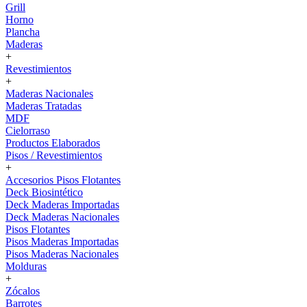
Grill
Horno
Plancha
Maderas
+
Revestimientos
+
Maderas Nacionales
Maderas Tratadas
MDF
Cielorraso
Productos Elaborados
Pisos / Revestimientos
+
Accesorios Pisos Flotantes
Deck Biosintético
Deck Maderas Importadas
Deck Maderas Nacionales
Pisos Flotantes
Pisos Maderas Importadas
Pisos Maderas Nacionales
Molduras
+
Zócalos
Barrotes