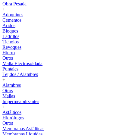
Obra Pesada
+
Adoquines
Cementos
Áridos
Bloques
Ladrillos
Ticholos
Revoques
Hierro
Otros
Malla Electrosoldada
Puntales
Tejidos / Alambres
+
Alambres
Otros
Mallas
Impermeabilizantes
+
Asfálticos
Hidrófugos
Otros
Membranas Asfálticas
Membranas Líquidas