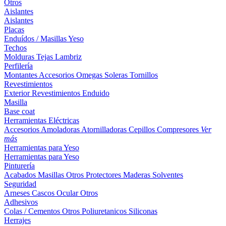
Otros
Aislantes
Aislantes
Placas
Enduídos / Masillas
Yeso
Techos
Molduras
Tejas
Lambriz
Perfilería
Montantes
Accesorios
Omegas
Soleras
Tornillos
Revestimientos
Exterior
Revestimientos
Enduido
Masilla
Base coat
Herramientas Eléctricas
Accesorios
Amoladoras
Atornilladoras
Cepillos
Compresores
Ver
más
Herramientas para Yeso
Herramientas para Yeso
Pinturería
Acabados
Masillas
Otros
Protectores Maderas
Solventes
Seguridad
Arneses
Cascos
Ocular
Otros
Adhesivos
Colas / Cementos
Otros
Poliuretanicos
Siliconas
Herrajes