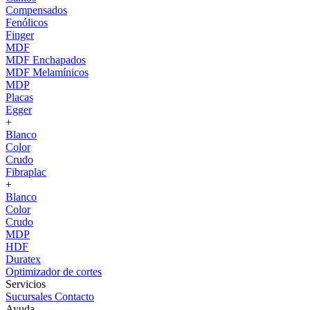
Compensados
Fenólicos
Finger
MDF
MDF Enchapados
MDF Melamínicos
MDP
Placas
Egger
+
Blanco
Color
Crudo
Fibraplac
+
Blanco
Color
Crudo
MDP
HDF
Duratex
Optimizador de cortes
Servicios
Sucursales
Contacto
Ayuda