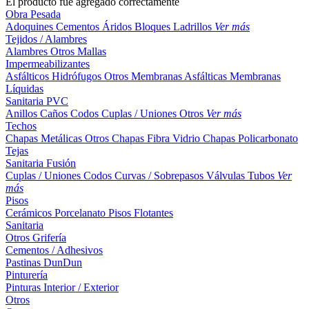
El producto fue agregado correctamente
Obra Pesada
Adoquines
Cementos
Áridos
Bloques
Ladrillos
Ver más
Tejidos / Alambres
Alambres
Otros
Mallas
Impermeabilizantes
Asfálticos
Hidrófugos
Otros
Membranas Asfálticas
Membranas
Líquidas
Sanitaria PVC
Anillos
Caños
Codos
Cuplas / Uniones
Otros
Ver más
Techos
Chapas Metálicas
Otros
Chapas Fibra Vidrio
Chapas Policarbonato
Tejas
Sanitaria Fusión
Cuplas / Uniones
Codos
Curvas / Sobrepasos
Válvulas
Tubos
Ver
más
Pisos
Cerámicos
Porcelanato
Pisos Flotantes
Sanitaria
Otros
Grifería
Cementos / Adhesivos
Pastinas
DunDun
Pinturería
Pinturas Interior / Exterior
Otros