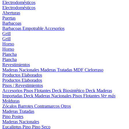
Electrodomésticos
Electrodomésticos
Aberturas
Puertas
Barbacoas
Barbacoas
Empotrable
Accesorios
Grill
Grill
Horno
Horno
Plancha
Plancha
Revestimientos
Maderas Nacionales
Maderas Tratadas
MDF
Cielorraso
Productos Elaborados
Productos Elaborados
Pisos / Revestimientos
Accesorios Pisos Flotantes
Deck Biosintético
Deck Maderas
Importadas
Deck Maderas Nacionales
Pisos Flotantes
Ver más
Molduras
Zócalos
Barrotes
Contramarcos
Otros
Maderas Tratadas
Pino
Postes
Maderas Nacionales
Eucaliptus
Pino
Pino Seco