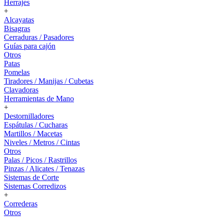
Herrajes
+
Alcayatas
Bisagras
Cerraduras / Pasadores
Guías para cajón
Otros
Patas
Pomelas
Tiradores / Manijas / Cubetas
Clavadoras
Herramientas de Mano
+
Destornilladores
Espátulas / Cucharas
Martillos / Macetas
Niveles / Metros / Cintas
Otros
Palas / Picos / Rastrillos
Pinzas / Alicates / Tenazas
Sistemas de Corte
Sistemas Corredizos
+
Correderas
Otros