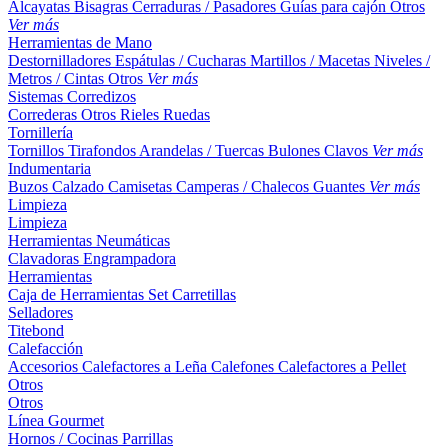
Alcayatas
Bisagras
Cerraduras / Pasadores
Guías para cajón
Otros
Ver más
Herramientas de Mano
Destornilladores
Espátulas / Cucharas
Martillos / Macetas
Niveles /
Metros / Cintas
Otros
Ver más
Sistemas Corredizos
Correderas
Otros
Rieles
Ruedas
Tornillería
Tornillos
Tirafondos
Arandelas / Tuercas
Bulones
Clavos
Ver más
Indumentaria
Buzos
Calzado
Camisetas
Camperas / Chalecos
Guantes
Ver más
Limpieza
Limpieza
Herramientas Neumáticas
Clavadoras
Engrampadora
Herramientas
Caja de Herramientas
Set
Carretillas
Selladores
Titebond
Calefacción
Accesorios
Calefactores a Leña
Calefones
Calefactores a Pellet
Otros
Otros
Línea Gourmet
Hornos / Cocinas
Parrillas