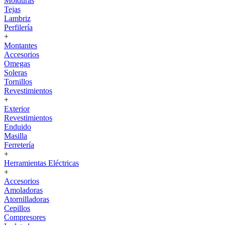
Molduras
Tejas
Lambriz
Perfilería
+
Montantes
Accesorios
Omegas
Soleras
Tornillos
Revestimientos
+
Exterior
Revestimientos
Enduido
Masilla
Ferretería
+
Herramientas Eléctricas
+
Accesorios
Amoladoras
Atornilladoras
Cepillos
Compresores