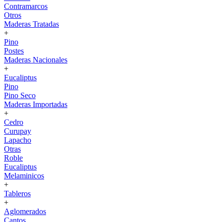
Contramarcos
Otros
Maderas Tratadas
+
Pino
Postes
Maderas Nacionales
+
Eucaliptus
Pino
Pino Seco
Maderas Importadas
+
Cedro
Curupay
Lapacho
Otras
Roble
Eucaliptus
Melaminicos
+
Tableros
+
Aglomerados
Cantos