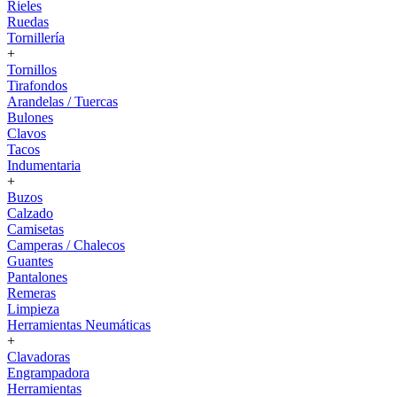
Rieles
Ruedas
Tornillería
+
Tornillos
Tirafondos
Arandelas / Tuercas
Bulones
Clavos
Tacos
Indumentaria
+
Buzos
Calzado
Camisetas
Camperas / Chalecos
Guantes
Pantalones
Remeras
Limpieza
Herramientas Neumáticas
+
Clavadoras
Engrampadora
Herramientas