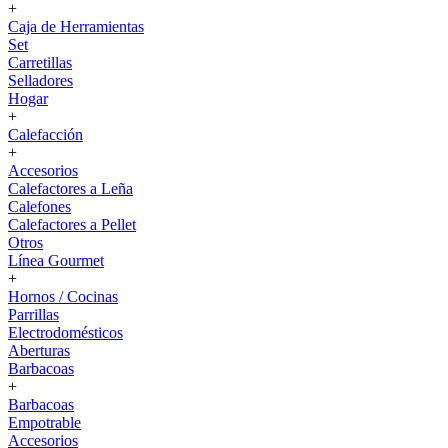
+
Caja de Herramientas
Set
Carretillas
Selladores
Hogar
+
Calefacción
+
Accesorios
Calefactores a Leña
Calefones
Calefactores a Pellet
Otros
Línea Gourmet
+
Hornos / Cocinas
Parrillas
Electrodomésticos
Aberturas
Barbacoas
+
Barbacoas
Empotrable
Accesorios