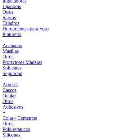
Ingletadoras
Lijadoras
Otros
Sierras
Taladros
Herramientas para Yeso
Pinturería
+
Acabados
Masillas
Otros
Protectores Maderas
Solventes
Seguridad
+
Arneses
Cascos
Ocular
Otros
Adhesivos
+
Colas / Cementos
Otros
Poliuretanicos
Siliconas