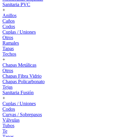
Sanitaria PVC
+
Anillos
Caños
Codos
Cuplas / Uniones
Otros
Ramales
Tapas
Techos
+
Chapas Metálicas
Otros
Chapas Fibra Vidrio
Chapas Policarbonato
Tejas
Sanitaria Fusión
+
Cuplas / Uniones
Codos
Curvas / Sobrepasos
Válvulas
Tubos
Te
Tapas