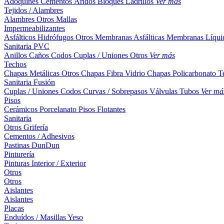
Adoquines
Cementos
Áridos
Bloques
Ladrillos
Ver más
Tejidos / Alambres
Alambres
Otros
Mallas
Impermeabilizantes
Asfálticos
Hidrófugos
Otros
Membranas Asfálticas
Membranas Líqui
Sanitaria PVC
Anillos
Caños
Codos
Cuplas / Uniones
Otros
Ver más
Techos
Chapas Metálicas
Otros
Chapas Fibra Vidrio
Chapas Policarbonato
T
Sanitaria Fusión
Cuplas / Uniones
Codos
Curvas / Sobrepasos
Válvulas
Tubos
Ver má
Pisos
Cerámicos
Porcelanato
Pisos Flotantes
Sanitaria
Otros
Grifería
Cementos / Adhesivos
Pastinas
DunDun
Pinturería
Pinturas Interior / Exterior
Otros
Otros
Aislantes
Aislantes
Placas
Enduídos / Masillas
Yeso