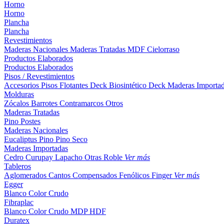
Horno
Horno
Plancha
Plancha
Revestimientos
Maderas Nacionales
Maderas Tratadas
MDF
Cielorraso
Productos Elaborados
Productos Elaborados
Pisos / Revestimientos
Accesorios Pisos Flotantes
Deck Biosintético
Deck Maderas Importa
Molduras
Zócalos
Barrotes
Contramarcos
Otros
Maderas Tratadas
Pino
Postes
Maderas Nacionales
Eucaliptus
Pino
Pino Seco
Maderas Importadas
Cedro
Curupay
Lapacho
Otras
Roble
Ver más
Tableros
Aglomerados
Cantos
Compensados
Fenólicos
Finger
Ver más
Egger
Blanco
Color
Crudo
Fibraplac
Blanco
Color
Crudo
MDP
HDF
Duratex