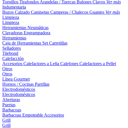
Tornillos
Tirafondos
Arandelas / Tuercas
Bulones
Clavos
Ver más
Indumentaria
Buzos
Calzado
Camisetas
Camperas / Chalecos
Guantes
Ver más
Limpieza
Limpieza
Herramientas Neumáticas
Clavadoras
Engrampadora
Herramientas
Caja de Herramientas
Set
Carretillas
Selladores
Titebond
Calefacción
Accesorios
Calefactores a Leña
Calefones
Calefactores a Pellet
Otros
Otros
Línea Gourmet
Hornos / Cocinas
Parrillas
Electrodomésticos
Electrodomésticos
Aberturas
Puertas
Barbacoas
Barbacoas
Empotrable
Accesorios
Grill
Grill