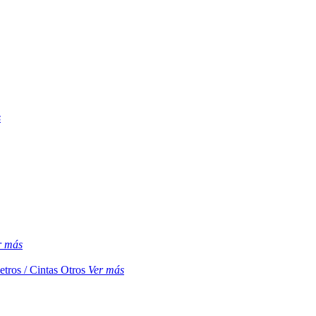
s
r más
etros / Cintas
Otros
Ver más