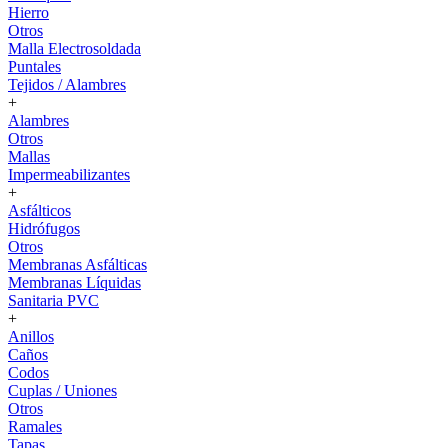
Hierro
Otros
Malla Electrosoldada
Puntales
Tejidos / Alambres
+
Alambres
Otros
Mallas
Impermeabilizantes
+
Asfálticos
Hidrófugos
Otros
Membranas Asfálticas
Membranas Líquidas
Sanitaria PVC
+
Anillos
Caños
Codos
Cuplas / Uniones
Otros
Ramales
Tapas