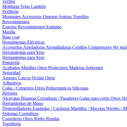
Techos
Molduras
Tejas
Lambriz
Perfilería
Montantes
Accesorios
Omegas
Soleras
Tornillos
Revestimientos
Exterior
Revestimientos
Enduido
Masilla
Base coat
Herramientas Eléctricas
Accesorios
Amoladoras
Atornilladoras
Cepillos
Compresores
Ver má
Herramientas para Yeso
Herramientas para Yeso
Pinturería
Acabados
Masillas
Otros
Protectores Maderas
Solventes
Seguridad
Arneses
Cascos
Ocular
Otros
Adhesivos
Colas / Cementos
Otros
Poliuretanicos
Siliconas
Herrajes
Alcayatas
Bisagras
Cerraduras / Pasadores
Guías para cajón
Otros
Ve
Herramientas de Mano
Destornilladores
Espátulas / Cucharas
Martillos / Macetas
Niveles / M
Sistemas Corredizos
Correderas
Otros
Rieles
Ruedas
Tornillería