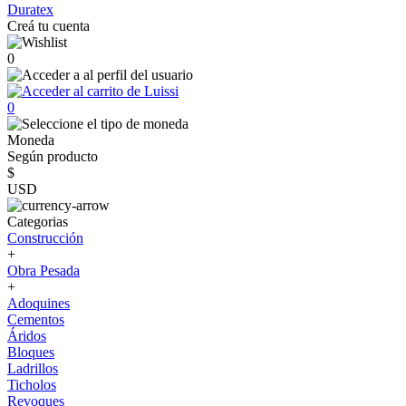
Duratex
Creá tu cuenta
0
0
Moneda
Según producto
$
USD
Categorias
Construcción
+
Obra Pesada
+
Adoquines
Cementos
Áridos
Bloques
Ladrillos
Ticholos
Revoques