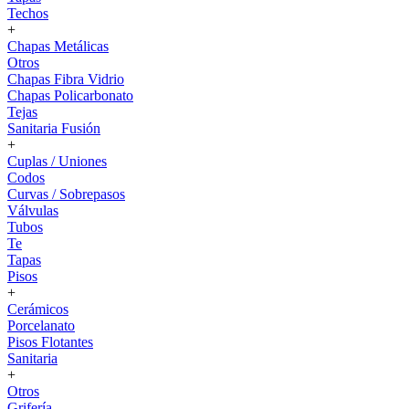
Techos
+
Chapas Metálicas
Otros
Chapas Fibra Vidrio
Chapas Policarbonato
Tejas
Sanitaria Fusión
+
Cuplas / Uniones
Codos
Curvas / Sobrepasos
Válvulas
Tubos
Te
Tapas
Pisos
+
Cerámicos
Porcelanato
Pisos Flotantes
Sanitaria
+
Otros
Grifería