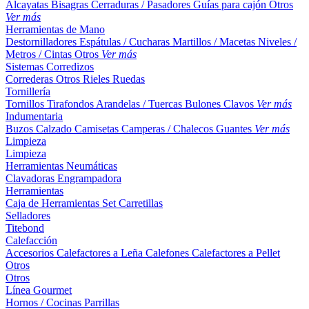
Alcayatas
Bisagras
Cerraduras / Pasadores
Guías para cajón
Otros
Ver más
Herramientas de Mano
Destornilladores
Espátulas / Cucharas
Martillos / Macetas
Niveles /
Metros / Cintas
Otros
Ver más
Sistemas Corredizos
Correderas
Otros
Rieles
Ruedas
Tornillería
Tornillos
Tirafondos
Arandelas / Tuercas
Bulones
Clavos
Ver más
Indumentaria
Buzos
Calzado
Camisetas
Camperas / Chalecos
Guantes
Ver más
Limpieza
Limpieza
Herramientas Neumáticas
Clavadoras
Engrampadora
Herramientas
Caja de Herramientas
Set
Carretillas
Selladores
Titebond
Calefacción
Accesorios
Calefactores a Leña
Calefones
Calefactores a Pellet
Otros
Otros
Línea Gourmet
Hornos / Cocinas
Parrillas