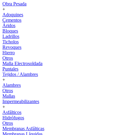
Obra Pesada
+
Adoquines
Cementos
Áridos
Bloques
Ladrillos
Ticholos
Revoques
Hierro
Otros
Malla Electrosoldada
Puntales
Tejidos / Alambres
+
Alambres
Otros
Mallas
Impermeabilizantes
+
Asfálticos
Hidrófugos
Otros
Membranas Asfálticas
Membranas Líquidas