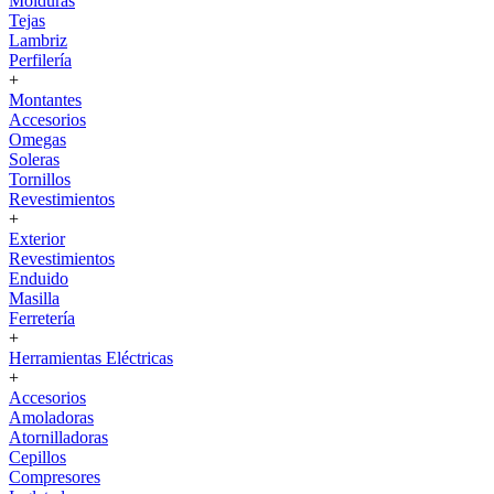
Molduras
Tejas
Lambriz
Perfilería
+
Montantes
Accesorios
Omegas
Soleras
Tornillos
Revestimientos
+
Exterior
Revestimientos
Enduido
Masilla
Ferretería
+
Herramientas Eléctricas
+
Accesorios
Amoladoras
Atornilladoras
Cepillos
Compresores