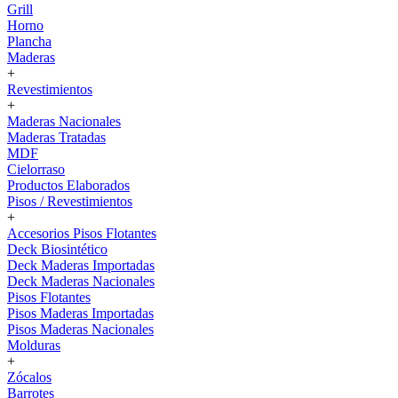
Grill
Horno
Plancha
Maderas
+
Revestimientos
+
Maderas Nacionales
Maderas Tratadas
MDF
Cielorraso
Productos Elaborados
Pisos / Revestimientos
+
Accesorios Pisos Flotantes
Deck Biosintético
Deck Maderas Importadas
Deck Maderas Nacionales
Pisos Flotantes
Pisos Maderas Importadas
Pisos Maderas Nacionales
Molduras
+
Zócalos
Barrotes