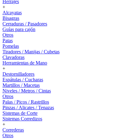
Herrajes
+
Alcayatas
Bisagras
Cerraduras / Pasadores
Guías para cajón
Otros
Patas
Pomelas
Tiradores / Manijas / Cubetas
Clavadoras
Herramientas de Mano
+
Destornilladores
Espátulas / Cucharas
Martillos / Macetas
Niveles / Metros / Cintas
Otros
Palas / Picos / Rastrillos
Pinzas / Alicates / Tenazas
Sistemas de Corte
Sistemas Corredizos
+
Correderas
Otros