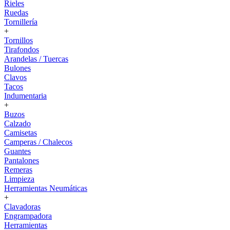
Rieles
Ruedas
Tornillería
+
Tornillos
Tirafondos
Arandelas / Tuercas
Bulones
Clavos
Tacos
Indumentaria
+
Buzos
Calzado
Camisetas
Camperas / Chalecos
Guantes
Pantalones
Remeras
Limpieza
Herramientas Neumáticas
+
Clavadoras
Engrampadora
Herramientas