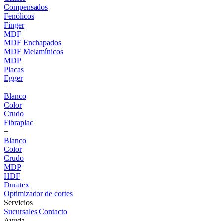
Compensados
Fenólicos
Finger
MDF
MDF Enchapados
MDF Melamínicos
MDP
Placas
Egger
+
Blanco
Color
Crudo
Fibraplac
+
Blanco
Color
Crudo
MDP
HDF
Duratex
Optimizador de cortes
Servicios
Sucursales
Contacto
Ayuda