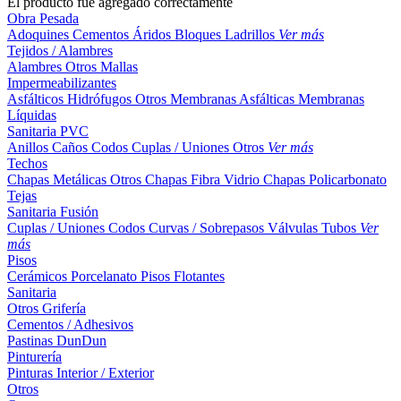
El producto fue agregado correctamente
Obra Pesada
Adoquines
Cementos
Áridos
Bloques
Ladrillos
Ver más
Tejidos / Alambres
Alambres
Otros
Mallas
Impermeabilizantes
Asfálticos
Hidrófugos
Otros
Membranas Asfálticas
Membranas
Líquidas
Sanitaria PVC
Anillos
Caños
Codos
Cuplas / Uniones
Otros
Ver más
Techos
Chapas Metálicas
Otros
Chapas Fibra Vidrio
Chapas Policarbonato
Tejas
Sanitaria Fusión
Cuplas / Uniones
Codos
Curvas / Sobrepasos
Válvulas
Tubos
Ver
más
Pisos
Cerámicos
Porcelanato
Pisos Flotantes
Sanitaria
Otros
Grifería
Cementos / Adhesivos
Pastinas
DunDun
Pinturería
Pinturas Interior / Exterior
Otros