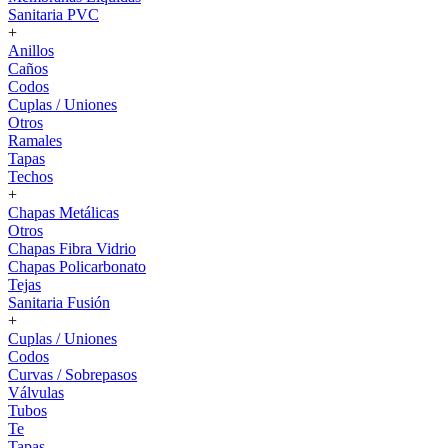
Sanitaria PVC
+
Anillos
Caños
Codos
Cuplas / Uniones
Otros
Ramales
Tapas
Techos
+
Chapas Metálicas
Otros
Chapas Fibra Vidrio
Chapas Policarbonato
Tejas
Sanitaria Fusión
+
Cuplas / Uniones
Codos
Curvas / Sobrepasos
Válvulas
Tubos
Te
Tapas