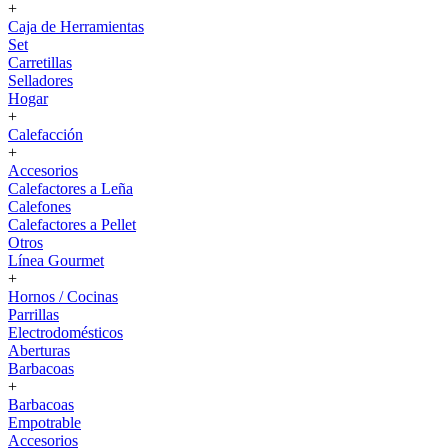
+
Caja de Herramientas
Set
Carretillas
Selladores
Hogar
+
Calefacción
+
Accesorios
Calefactores a Leña
Calefones
Calefactores a Pellet
Otros
Línea Gourmet
+
Hornos / Cocinas
Parrillas
Electrodomésticos
Aberturas
Barbacoas
+
Barbacoas
Empotrable
Accesorios