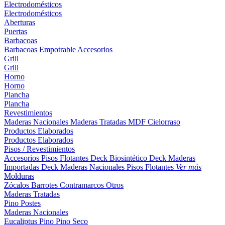
Electrodomésticos
Electrodomésticos
Aberturas
Puertas
Barbacoas
Barbacoas
Empotrable
Accesorios
Grill
Grill
Horno
Horno
Plancha
Plancha
Revestimientos
Maderas Nacionales
Maderas Tratadas
MDF
Cielorraso
Productos Elaborados
Productos Elaborados
Pisos / Revestimientos
Accesorios Pisos Flotantes
Deck Biosintético
Deck Maderas
Importadas
Deck Maderas Nacionales
Pisos Flotantes
Ver más
Molduras
Zócalos
Barrotes
Contramarcos
Otros
Maderas Tratadas
Pino
Postes
Maderas Nacionales
Eucaliptus
Pino
Pino Seco