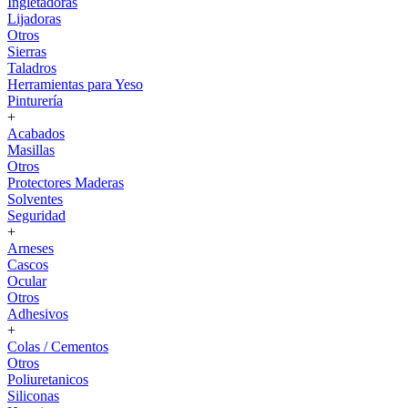
Ingletadoras
Lijadoras
Otros
Sierras
Taladros
Herramientas para Yeso
Pinturería
+
Acabados
Masillas
Otros
Protectores Maderas
Solventes
Seguridad
+
Arneses
Cascos
Ocular
Otros
Adhesivos
+
Colas / Cementos
Otros
Poliuretanicos
Siliconas