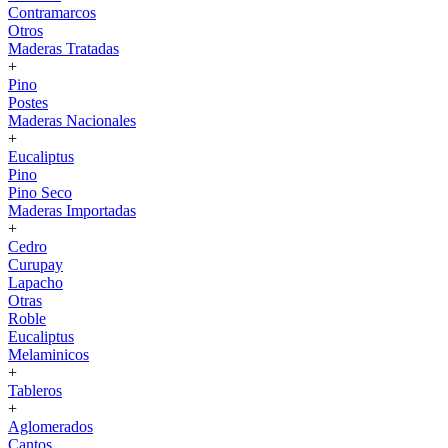
Contramarcos
Otros
Maderas Tratadas
+
Pino
Postes
Maderas Nacionales
+
Eucaliptus
Pino
Pino Seco
Maderas Importadas
+
Cedro
Curupay
Lapacho
Otras
Roble
Eucaliptus
Melaminicos
+
Tableros
+
Aglomerados
Cantos