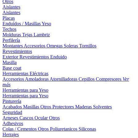
Otros
Aislantes
Aislantes
Placas
Enduídos / Masillas
Yeso
Techos
Molduras
Tejas
Lambriz
Perfilería
Montantes
Accesorios
Omegas
Soleras
Tornillos
Revestimientos
Exterior
Revestimientos
Enduido
Masilla
Base coat
Herramientas Eléctricas
Accesorios
Amoladoras
Atornilladoras
Cepillos
Compresores
Ver
más
Herramientas para Yeso
Herramientas para Yeso
Pinturería
Acabados
Masillas
Otros
Protectores Maderas
Solventes
Seguridad
Arneses
Cascos
Ocular
Otros
Adhesivos
Colas / Cementos
Otros
Poliuretanicos
Siliconas
Herrajes