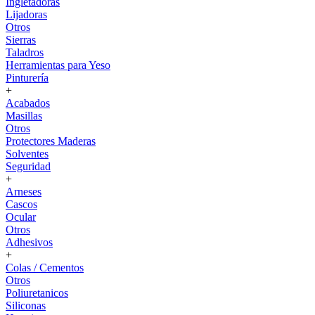
Ingletadoras
Lijadoras
Otros
Sierras
Taladros
Herramientas para Yeso
Pinturería
+
Acabados
Masillas
Otros
Protectores Maderas
Solventes
Seguridad
+
Arneses
Cascos
Ocular
Otros
Adhesivos
+
Colas / Cementos
Otros
Poliuretanicos
Siliconas