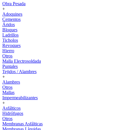
Obra Pesada
+
Adoquines
Cementos
Áridos
Bloques
Ladrillos
Ticholos
Revoques
Hierro
Otros
Malla Electrosoldada
Puntales
Tejidos / Alambres
+
Alambres
Otros
Mallas
Impermeabilizantes
+
Asfálticos
Hidrófugos
Otros
Membranas Asfálticas
Membranas Líquidas