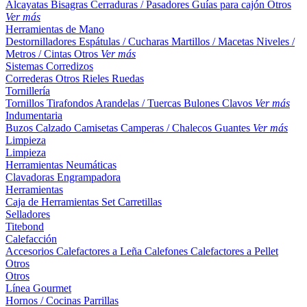
Alcayatas
Bisagras
Cerraduras / Pasadores
Guías para cajón
Otros
Ver más
Herramientas de Mano
Destornilladores
Espátulas / Cucharas
Martillos / Macetas
Niveles /
Metros / Cintas
Otros
Ver más
Sistemas Corredizos
Correderas
Otros
Rieles
Ruedas
Tornillería
Tornillos
Tirafondos
Arandelas / Tuercas
Bulones
Clavos
Ver más
Indumentaria
Buzos
Calzado
Camisetas
Camperas / Chalecos
Guantes
Ver más
Limpieza
Limpieza
Herramientas Neumáticas
Clavadoras
Engrampadora
Herramientas
Caja de Herramientas
Set
Carretillas
Selladores
Titebond
Calefacción
Accesorios
Calefactores a Leña
Calefones
Calefactores a Pellet
Otros
Otros
Línea Gourmet
Hornos / Cocinas
Parrillas