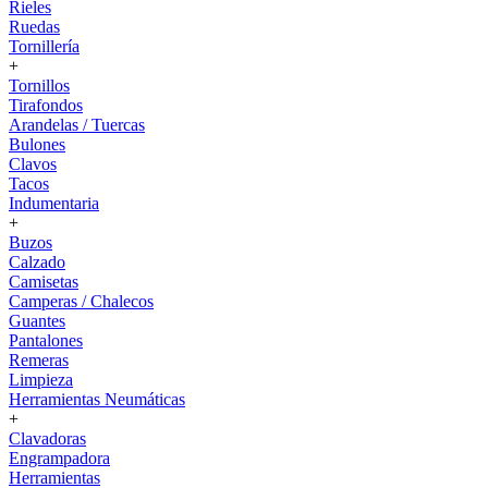
Rieles
Ruedas
Tornillería
+
Tornillos
Tirafondos
Arandelas / Tuercas
Bulones
Clavos
Tacos
Indumentaria
+
Buzos
Calzado
Camisetas
Camperas / Chalecos
Guantes
Pantalones
Remeras
Limpieza
Herramientas Neumáticas
+
Clavadoras
Engrampadora
Herramientas