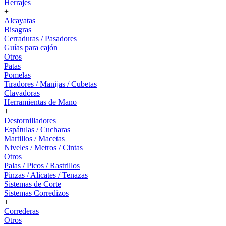
Herrajes
+
Alcayatas
Bisagras
Cerraduras / Pasadores
Guías para cajón
Otros
Patas
Pomelas
Tiradores / Manijas / Cubetas
Clavadoras
Herramientas de Mano
+
Destornilladores
Espátulas / Cucharas
Martillos / Macetas
Niveles / Metros / Cintas
Otros
Palas / Picos / Rastrillos
Pinzas / Alicates / Tenazas
Sistemas de Corte
Sistemas Corredizos
+
Correderas
Otros