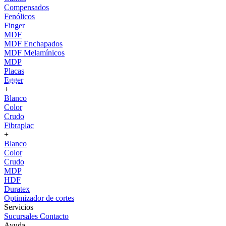
Compensados
Fenólicos
Finger
MDF
MDF Enchapados
MDF Melamínicos
MDP
Placas
Egger
+
Blanco
Color
Crudo
Fibraplac
+
Blanco
Color
Crudo
MDP
HDF
Duratex
Optimizador de cortes
Servicios
Sucursales
Contacto
Ayuda