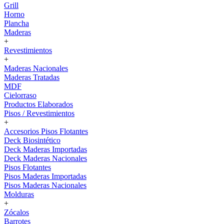
Grill
Horno
Plancha
Maderas
+
Revestimientos
+
Maderas Nacionales
Maderas Tratadas
MDF
Cielorraso
Productos Elaborados
Pisos / Revestimientos
+
Accesorios Pisos Flotantes
Deck Biosintético
Deck Maderas Importadas
Deck Maderas Nacionales
Pisos Flotantes
Pisos Maderas Importadas
Pisos Maderas Nacionales
Molduras
+
Zócalos
Barrotes