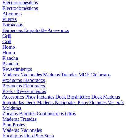
Electrodomésticos
Electrodomésticos
Aberturas
Puertas
Barbacoas
Barbacoas
Empotrable
Accesorios
Grill
Grill
Horno
Horno
Plancha
Plancha
Revestimientos
Maderas Nacionales
Maderas Tratadas
MDF
Cielorraso
Productos Elaborados
Productos Elaborados
Pisos / Revestimientos
Accesorios Pisos Flotantes
Deck Biosintético
Deck Maderas
Importadas
Deck Maderas Nacionales
Pisos Flotantes
Ver más
Molduras
Zócalos
Barrotes
Contramarcos
Otros
Maderas Tratadas
Pino
Postes
Maderas Nacionales
Eucaliptus
Pino
Pino Seco