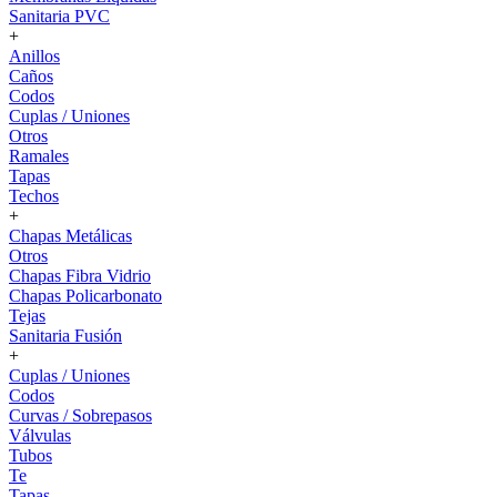
Sanitaria PVC
+
Anillos
Caños
Codos
Cuplas / Uniones
Otros
Ramales
Tapas
Techos
+
Chapas Metálicas
Otros
Chapas Fibra Vidrio
Chapas Policarbonato
Tejas
Sanitaria Fusión
+
Cuplas / Uniones
Codos
Curvas / Sobrepasos
Válvulas
Tubos
Te
Tapas