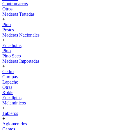
Contramarcos
Otros
Maderas Tratadas
+
Pino
Postes
Maderas Nacionales
+
Eucaliptus
Pino
Pino Seco
Maderas Importadas
+
Cedro
Curupay
Lapacho
Otras
Roble
Eucaliptus
Melaminicos
+
Tableros
+
Aglomerados
Cantos