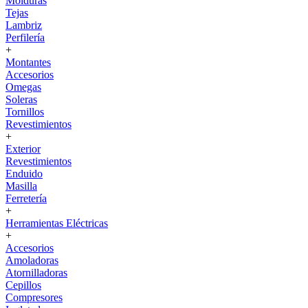
Molduras
Tejas
Lambriz
Perfilería
+
Montantes
Accesorios
Omegas
Soleras
Tornillos
Revestimientos
+
Exterior
Revestimientos
Enduido
Masilla
Ferretería
+
Herramientas Eléctricas
+
Accesorios
Amoladoras
Atornilladoras
Cepillos
Compresores