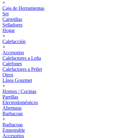
+
Caja de Herramientas
Set
Carretillas
Selladores
Hogar
+
Calefacción
+
Accesorios
Calefactores a Leña
Calefones
Calefactores a Pellet
Otros
Línea Gourmet
+
Hornos / Cocinas
Parrillas
Electrodomésticos
Aberturas
Barbacoas
+
Barbacoas
Empotrable
Accesorios