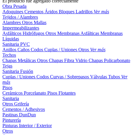
El producto fue agregado correctamente
Obra Pesada
Adoquines
Cementos
Áridos
Bloques
Ladrillos
Ver más
Tejidos / Alambres
Alambres
Otros
Mallas
Impermeabilizantes
Asfálticos
Hidrófugos
Otros
Membranas Asfálticas
Membranas
Líquidas
Sanitaria PVC
Anillos
Caños
Codos
Cuplas / Uniones
Otros
Ver más
Techos
Chapas Metálicas
Otros
Chapas Fibra Vidrio
Chapas Policarbonato
Tejas
Sanitaria Fusión
Cuplas / Uniones
Codos
Curvas / Sobrepasos
Válvulas
Tubos
Ver
más
Pisos
Cerámicos
Porcelanato
Pisos Flotantes
Sanitaria
Otros
Grifería
Cementos / Adhesivos
Pastinas
DunDun
Pinturería
Pinturas Interior / Exterior
Otros