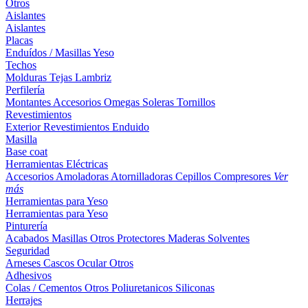
Otros
Aislantes
Aislantes
Placas
Enduídos / Masillas
Yeso
Techos
Molduras
Tejas
Lambriz
Perfilería
Montantes
Accesorios
Omegas
Soleras
Tornillos
Revestimientos
Exterior
Revestimientos
Enduido
Masilla
Base coat
Herramientas Eléctricas
Accesorios
Amoladoras
Atornilladoras
Cepillos
Compresores
Ver
más
Herramientas para Yeso
Herramientas para Yeso
Pinturería
Acabados
Masillas
Otros
Protectores Maderas
Solventes
Seguridad
Arneses
Cascos
Ocular
Otros
Adhesivos
Colas / Cementos
Otros
Poliuretanicos
Siliconas
Herrajes