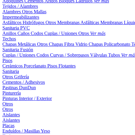
Adoquines
Cementos
Áridos
Bloques
Ladrillos
Ver más
Tejidos / Alambres
Alambres
Otros
Mallas
Impermeabilizantes
Asfálticos
Hidrófugos
Otros
Membranas Asfálticas
Membranas Líqui
Sanitaria PVC
Anillos
Caños
Codos
Cuplas / Uniones
Otros
Ver más
Techos
Chapas Metálicas
Otros
Chapas Fibra Vidrio
Chapas Policarbonato
T
Sanitaria Fusión
Cuplas / Uniones
Codos
Curvas / Sobrepasos
Válvulas
Tubos
Ver má
Pisos
Cerámicos
Porcelanato
Pisos Flotantes
Sanitaria
Otros
Grifería
Cementos / Adhesivos
Pastinas
DunDun
Pinturería
Pinturas Interior / Exterior
Otros
Otros
Aislantes
Aislantes
Placas
Enduídos / Masillas
Yeso