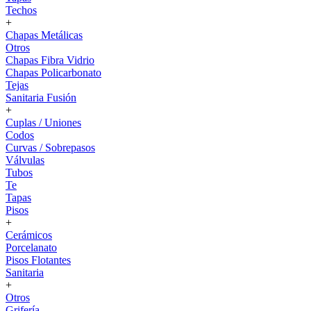
Techos
+
Chapas Metálicas
Otros
Chapas Fibra Vidrio
Chapas Policarbonato
Tejas
Sanitaria Fusión
+
Cuplas / Uniones
Codos
Curvas / Sobrepasos
Válvulas
Tubos
Te
Tapas
Pisos
+
Cerámicos
Porcelanato
Pisos Flotantes
Sanitaria
+
Otros
Grifería