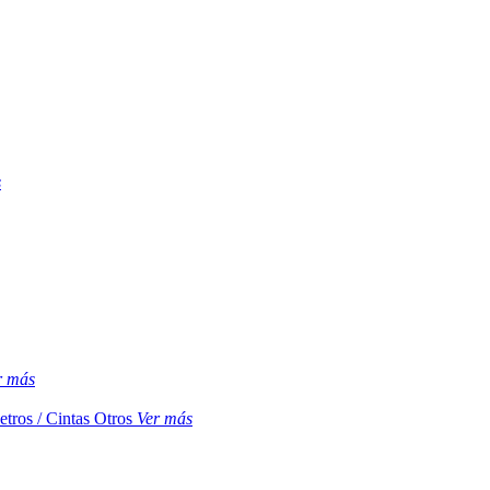
s
r más
etros / Cintas
Otros
Ver más