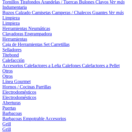
Tornillos
Tirafondos
Arandelas / Tuercas
Bulones
Clavos
Ver más
Indumentaria
Buzos
Calzado
Camisetas
Camperas / Chalecos
Guantes
Ver más
Limpieza
Limpieza
Herramientas Neumáticas
Clavadoras
Engrampadora
Herramientas
Caja de Herramientas
Set
Carretillas
Selladores
Titebond
Calefacción
Accesorios
Calefactores a Leña
Calefones
Calefactores a Pellet
Otros
Otros
Línea Gourmet
Hornos / Cocinas
Parrillas
Electrodomésticos
Electrodomésticos
Aberturas
Puertas
Barbacoas
Barbacoas
Empotrable
Accesorios
Grill
Grill