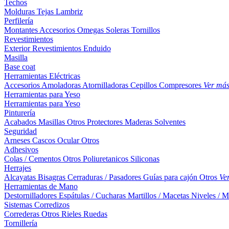
Techos
Molduras
Tejas
Lambriz
Perfilería
Montantes
Accesorios
Omegas
Soleras
Tornillos
Revestimientos
Exterior
Revestimientos
Enduido
Masilla
Base coat
Herramientas Eléctricas
Accesorios
Amoladoras
Atornilladoras
Cepillos
Compresores
Ver má
Herramientas para Yeso
Herramientas para Yeso
Pinturería
Acabados
Masillas
Otros
Protectores Maderas
Solventes
Seguridad
Arneses
Cascos
Ocular
Otros
Adhesivos
Colas / Cementos
Otros
Poliuretanicos
Siliconas
Herrajes
Alcayatas
Bisagras
Cerraduras / Pasadores
Guías para cajón
Otros
Ve
Herramientas de Mano
Destornilladores
Espátulas / Cucharas
Martillos / Macetas
Niveles / M
Sistemas Corredizos
Correderas
Otros
Rieles
Ruedas
Tornillería