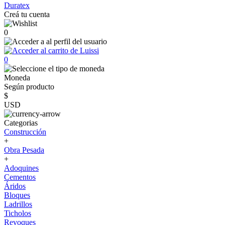
Duratex
Creá tu cuenta
0
0
Moneda
Según producto
$
USD
Categorias
Construcción
+
Obra Pesada
+
Adoquines
Cementos
Áridos
Bloques
Ladrillos
Ticholos
Revoques