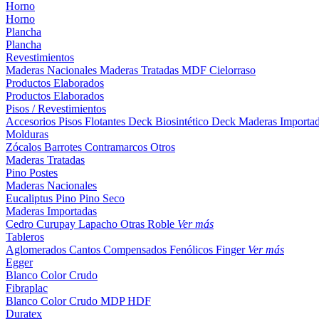
Horno
Horno
Plancha
Plancha
Revestimientos
Maderas Nacionales
Maderas Tratadas
MDF
Cielorraso
Productos Elaborados
Productos Elaborados
Pisos / Revestimientos
Accesorios Pisos Flotantes
Deck Biosintético
Deck Maderas Importa
Molduras
Zócalos
Barrotes
Contramarcos
Otros
Maderas Tratadas
Pino
Postes
Maderas Nacionales
Eucaliptus
Pino
Pino Seco
Maderas Importadas
Cedro
Curupay
Lapacho
Otras
Roble
Ver más
Tableros
Aglomerados
Cantos
Compensados
Fenólicos
Finger
Ver más
Egger
Blanco
Color
Crudo
Fibraplac
Blanco
Color
Crudo
MDP
HDF
Duratex