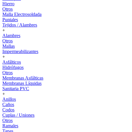
Hierro
Otros
Malla Electrosoldada
Puntales
Tejidos / Alambres
+
Alambres
Otros
Mallas
Impermeabilizantes
+
Asfálticos
Hidrófugos
Otros
Membranas Asfálticas
Membranas Líquidas
Sanitaria PVC
+
Anillos
Caños
Codos
Cuplas / Uniones
Otros
Ramales
Tapas