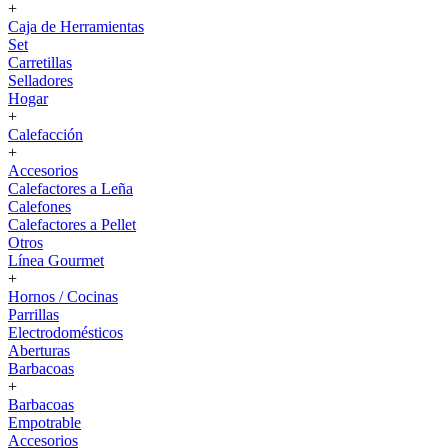
+
Caja de Herramientas
Set
Carretillas
Selladores
Hogar
+
Calefacción
+
Accesorios
Calefactores a Leña
Calefones
Calefactores a Pellet
Otros
Línea Gourmet
+
Hornos / Cocinas
Parrillas
Electrodomésticos
Aberturas
Barbacoas
+
Barbacoas
Empotrable
Accesorios