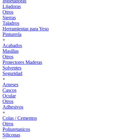
Ingletadoras
Lijadoras
Otros
Sierras
Taladros
Herramientas para Yeso
Pinturería
+
Acabados
Masillas
Otros
Protectores Maderas
Solventes
Seguridad
+
Arneses
Cascos
Ocular
Otros
Adhesivos
+
Colas / Cementos
Otros
Poliuretanicos
Siliconas