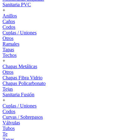
Sanitaria PVC
+
Anillos
Caños
Codos
Cuplas / Uniones
Otros
Ramales
Tapas
Techos
+
Chapas Metálicas
Otros
Chapas Fibra Vidrio
Chapas Policarbonato
Tejas
Sanitaria Fusión
+
Cuplas / Uniones
Codos
Curvas / Sobrepasos
Válvulas
Tubos
Te
Tapas