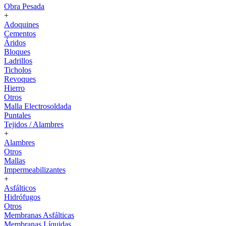
Obra Pesada
+
Adoquines
Cementos
Áridos
Bloques
Ladrillos
Ticholos
Revoques
Hierro
Otros
Malla Electrosoldada
Puntales
Tejidos / Alambres
+
Alambres
Otros
Mallas
Impermeabilizantes
+
Asfálticos
Hidrófugos
Otros
Membranas Asfálticas
Membranas Líquidas