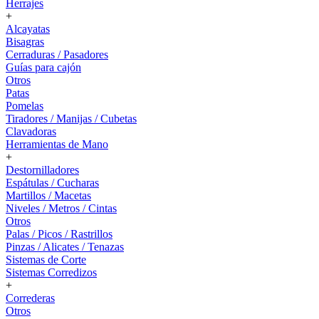
Herrajes
+
Alcayatas
Bisagras
Cerraduras / Pasadores
Guías para cajón
Otros
Patas
Pomelas
Tiradores / Manijas / Cubetas
Clavadoras
Herramientas de Mano
+
Destornilladores
Espátulas / Cucharas
Martillos / Macetas
Niveles / Metros / Cintas
Otros
Palas / Picos / Rastrillos
Pinzas / Alicates / Tenazas
Sistemas de Corte
Sistemas Corredizos
+
Correderas
Otros