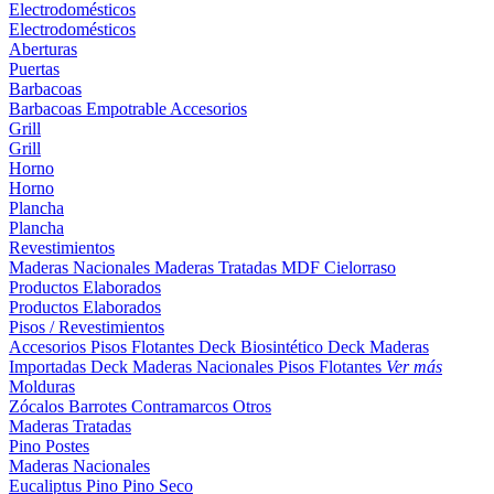
Electrodomésticos
Electrodomésticos
Aberturas
Puertas
Barbacoas
Barbacoas
Empotrable
Accesorios
Grill
Grill
Horno
Horno
Plancha
Plancha
Revestimientos
Maderas Nacionales
Maderas Tratadas
MDF
Cielorraso
Productos Elaborados
Productos Elaborados
Pisos / Revestimientos
Accesorios Pisos Flotantes
Deck Biosintético
Deck Maderas
Importadas
Deck Maderas Nacionales
Pisos Flotantes
Ver más
Molduras
Zócalos
Barrotes
Contramarcos
Otros
Maderas Tratadas
Pino
Postes
Maderas Nacionales
Eucaliptus
Pino
Pino Seco