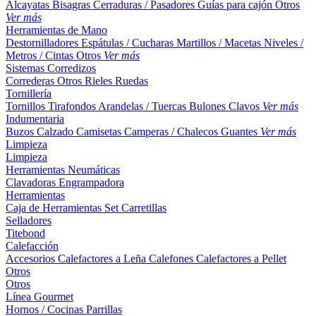
Alcayatas
Bisagras
Cerraduras / Pasadores
Guías para cajón
Otros
Ver más
Herramientas de Mano
Destornilladores
Espátulas / Cucharas
Martillos / Macetas
Niveles /
Metros / Cintas
Otros
Ver más
Sistemas Corredizos
Correderas
Otros
Rieles
Ruedas
Tornillería
Tornillos
Tirafondos
Arandelas / Tuercas
Bulones
Clavos
Ver más
Indumentaria
Buzos
Calzado
Camisetas
Camperas / Chalecos
Guantes
Ver más
Limpieza
Limpieza
Herramientas Neumáticas
Clavadoras
Engrampadora
Herramientas
Caja de Herramientas
Set
Carretillas
Selladores
Titebond
Calefacción
Accesorios
Calefactores a Leña
Calefones
Calefactores a Pellet
Otros
Otros
Línea Gourmet
Hornos / Cocinas
Parrillas