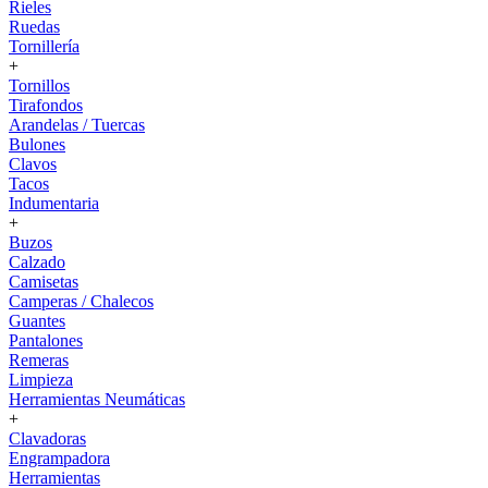
Rieles
Ruedas
Tornillería
+
Tornillos
Tirafondos
Arandelas / Tuercas
Bulones
Clavos
Tacos
Indumentaria
+
Buzos
Calzado
Camisetas
Camperas / Chalecos
Guantes
Pantalones
Remeras
Limpieza
Herramientas Neumáticas
+
Clavadoras
Engrampadora
Herramientas