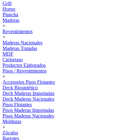
Grill
Horno
Plancha
Maderas
+
Revestimientos
+
Maderas Nacionales
Maderas Tratadas
MDF
Cielorraso
Productos Elaborados
Pisos / Revestimientos
+
Accesorios Pisos Flotantes
Deck Biosintético
Deck Maderas Importadas
Deck Maderas Nacionales
Pisos Flotantes
Pisos Maderas Importadas
Pisos Maderas Nacionales
Molduras
+
Zócalos
Barrotes