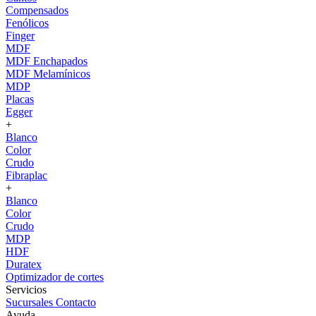
Compensados
Fenólicos
Finger
MDF
MDF Enchapados
MDF Melamínicos
MDP
Placas
Egger
+
Blanco
Color
Crudo
Fibraplac
+
Blanco
Color
Crudo
MDP
HDF
Duratex
Optimizador de cortes
Servicios
Sucursales
Contacto
Ayuda