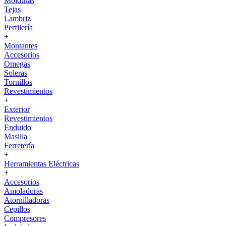
Molduras
Tejas
Lambriz
Perfilería
+
Montantes
Accesorios
Omegas
Soleras
Tornillos
Revestimientos
+
Exterior
Revestimientos
Enduido
Masilla
Ferretería
+
Herramientas Eléctricas
+
Accesorios
Amoladoras
Atornilladoras
Cepillos
Compresores