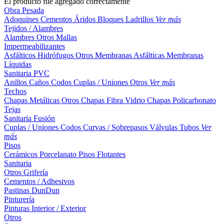
El producto fue agregado correctamente
Obra Pesada
Adoquines
Cementos
Áridos
Bloques
Ladrillos
Ver más
Tejidos / Alambres
Alambres
Otros
Mallas
Impermeabilizantes
Asfálticos
Hidrófugos
Otros
Membranas Asfálticas
Membranas
Líquidas
Sanitaria PVC
Anillos
Caños
Codos
Cuplas / Uniones
Otros
Ver más
Techos
Chapas Metálicas
Otros
Chapas Fibra Vidrio
Chapas Policarbonato
Tejas
Sanitaria Fusión
Cuplas / Uniones
Codos
Curvas / Sobrepasos
Válvulas
Tubos
Ver
más
Pisos
Cerámicos
Porcelanato
Pisos Flotantes
Sanitaria
Otros
Grifería
Cementos / Adhesivos
Pastinas
DunDun
Pinturería
Pinturas Interior / Exterior
Otros