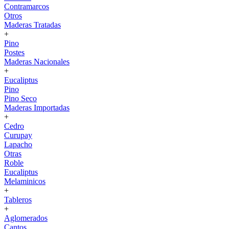
Contramarcos
Otros
Maderas Tratadas
+
Pino
Postes
Maderas Nacionales
+
Eucaliptus
Pino
Pino Seco
Maderas Importadas
+
Cedro
Curupay
Lapacho
Otras
Roble
Eucaliptus
Melaminicos
+
Tableros
+
Aglomerados
Cantos