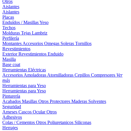
Otros
Aislantes
Aislantes
Placas
Enduídos / Masillas
Yeso
Techos
Molduras
Tejas
Lambriz
Perfilería
Montantes
Accesorios
Omegas
Soleras
Tornillos
Revestimientos
Exterior
Revestimientos
Enduido
Masilla
Base coat
Herramientas Eléctricas
Accesorios
Amoladoras
Atornilladoras
Cepillos
Compresores
Ver
más
Herramientas para Yeso
Herramientas para Yeso
Pinturería
Acabados
Masillas
Otros
Protectores Maderas
Solventes
Seguridad
Arneses
Cascos
Ocular
Otros
Adhesivos
Colas / Cementos
Otros
Poliuretanicos
Siliconas
Herrajes