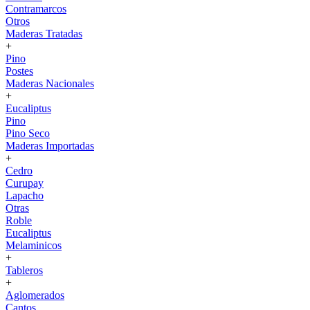
Contramarcos
Otros
Maderas Tratadas
+
Pino
Postes
Maderas Nacionales
+
Eucaliptus
Pino
Pino Seco
Maderas Importadas
+
Cedro
Curupay
Lapacho
Otras
Roble
Eucaliptus
Melaminicos
+
Tableros
+
Aglomerados
Cantos