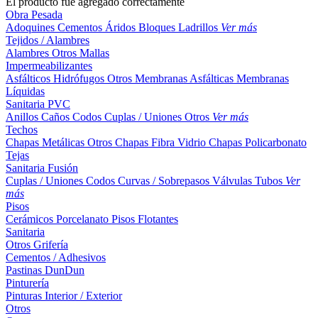
El producto fue agregado correctamente
Obra Pesada
Adoquines
Cementos
Áridos
Bloques
Ladrillos
Ver más
Tejidos / Alambres
Alambres
Otros
Mallas
Impermeabilizantes
Asfálticos
Hidrófugos
Otros
Membranas Asfálticas
Membranas
Líquidas
Sanitaria PVC
Anillos
Caños
Codos
Cuplas / Uniones
Otros
Ver más
Techos
Chapas Metálicas
Otros
Chapas Fibra Vidrio
Chapas Policarbonato
Tejas
Sanitaria Fusión
Cuplas / Uniones
Codos
Curvas / Sobrepasos
Válvulas
Tubos
Ver
más
Pisos
Cerámicos
Porcelanato
Pisos Flotantes
Sanitaria
Otros
Grifería
Cementos / Adhesivos
Pastinas
DunDun
Pinturería
Pinturas Interior / Exterior
Otros