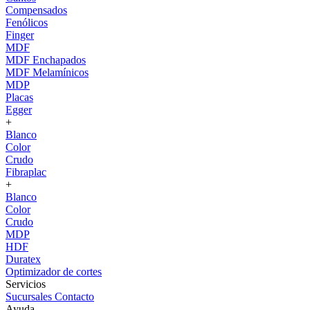
Compensados
Fenólicos
Finger
MDF
MDF Enchapados
MDF Melamínicos
MDP
Placas
Egger
+
Blanco
Color
Crudo
Fibraplac
+
Blanco
Color
Crudo
MDP
HDF
Duratex
Optimizador de cortes
Servicios
Sucursales
Contacto
Ayuda