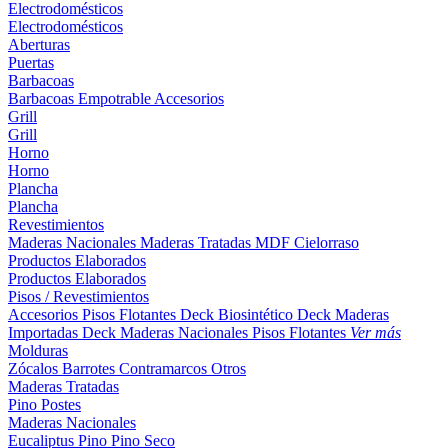
Electrodomésticos
Electrodomésticos
Aberturas
Puertas
Barbacoas
Barbacoas
Empotrable
Accesorios
Grill
Grill
Horno
Horno
Plancha
Plancha
Revestimientos
Maderas Nacionales
Maderas Tratadas
MDF
Cielorraso
Productos Elaborados
Productos Elaborados
Pisos / Revestimientos
Accesorios Pisos Flotantes
Deck Biosintético
Deck Maderas
Importadas
Deck Maderas Nacionales
Pisos Flotantes
Ver más
Molduras
Zócalos
Barrotes
Contramarcos
Otros
Maderas Tratadas
Pino
Postes
Maderas Nacionales
Eucaliptus
Pino
Pino Seco