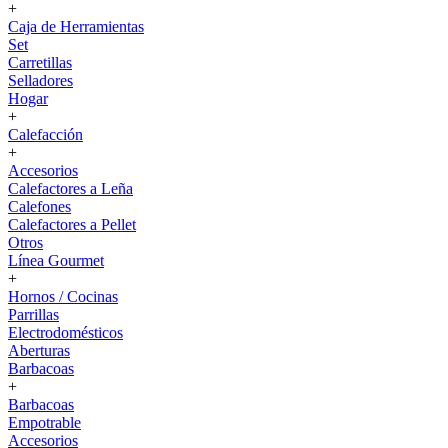
+
Caja de Herramientas
Set
Carretillas
Selladores
Hogar
+
Calefacción
+
Accesorios
Calefactores a Leña
Calefones
Calefactores a Pellet
Otros
Línea Gourmet
+
Hornos / Cocinas
Parrillas
Electrodomésticos
Aberturas
Barbacoas
+
Barbacoas
Empotrable
Accesorios