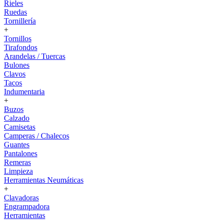
Rieles
Ruedas
Tornillería
+
Tornillos
Tirafondos
Arandelas / Tuercas
Bulones
Clavos
Tacos
Indumentaria
+
Buzos
Calzado
Camisetas
Camperas / Chalecos
Guantes
Pantalones
Remeras
Limpieza
Herramientas Neumáticas
+
Clavadoras
Engrampadora
Herramientas