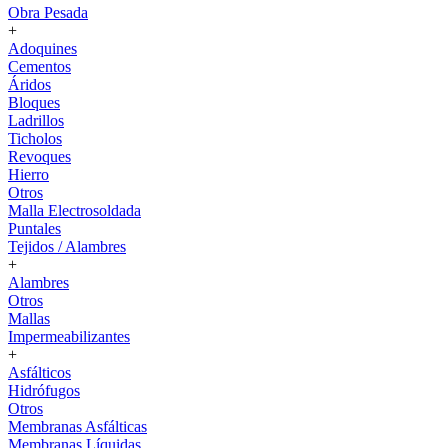
Obra Pesada
+
Adoquines
Cementos
Áridos
Bloques
Ladrillos
Ticholos
Revoques
Hierro
Otros
Malla Electrosoldada
Puntales
Tejidos / Alambres
+
Alambres
Otros
Mallas
Impermeabilizantes
+
Asfálticos
Hidrófugos
Otros
Membranas Asfálticas
Membranas Líquidas