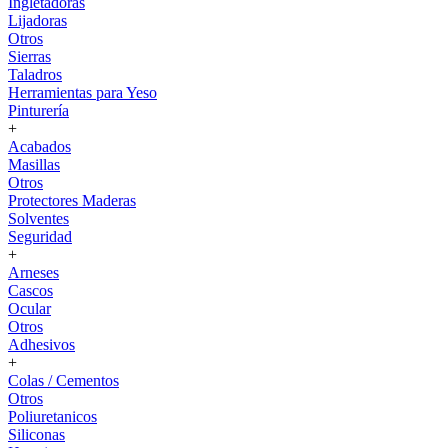
Ingletadoras
Lijadoras
Otros
Sierras
Taladros
Herramientas para Yeso
Pinturería
+
Acabados
Masillas
Otros
Protectores Maderas
Solventes
Seguridad
+
Arneses
Cascos
Ocular
Otros
Adhesivos
+
Colas / Cementos
Otros
Poliuretanicos
Siliconas