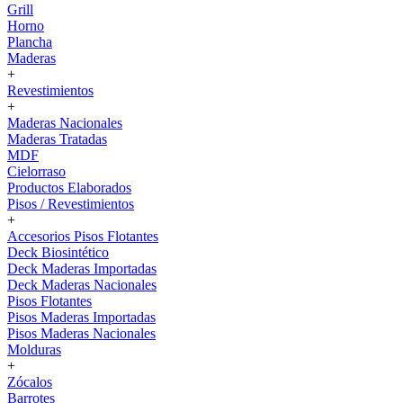
Grill
Horno
Plancha
Maderas
+
Revestimientos
+
Maderas Nacionales
Maderas Tratadas
MDF
Cielorraso
Productos Elaborados
Pisos / Revestimientos
+
Accesorios Pisos Flotantes
Deck Biosintético
Deck Maderas Importadas
Deck Maderas Nacionales
Pisos Flotantes
Pisos Maderas Importadas
Pisos Maderas Nacionales
Molduras
+
Zócalos
Barrotes