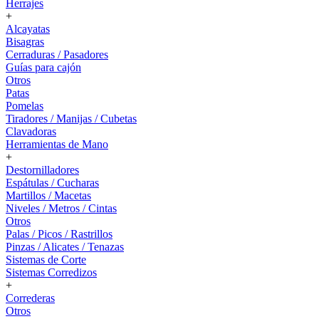
Herrajes
+
Alcayatas
Bisagras
Cerraduras / Pasadores
Guías para cajón
Otros
Patas
Pomelas
Tiradores / Manijas / Cubetas
Clavadoras
Herramientas de Mano
+
Destornilladores
Espátulas / Cucharas
Martillos / Macetas
Niveles / Metros / Cintas
Otros
Palas / Picos / Rastrillos
Pinzas / Alicates / Tenazas
Sistemas de Corte
Sistemas Corredizos
+
Correderas
Otros