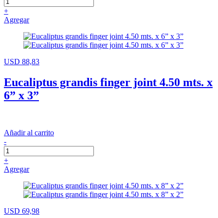
+
Agregar
USD 88,83
Eucaliptus grandis finger joint 4.50 mts. x
6” x 3”
Añadir al carrito
-
+
Agregar
USD 69,98