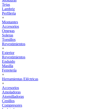
Molduras
Tejas
Lambriz
Perfilería
+
Montantes
Accesorios
Omegas
Soleras
Tornillos
Revestimientos
+
Exterior
Revestimientos
Enduido
Masilla
Ferretería
+
Herramientas Eléctricas
+
Accesorios
Amoladoras
Atornilladoras
Cepillos
Compresores