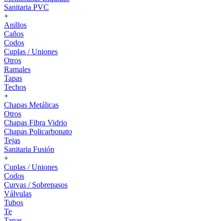
Sanitaria PVC
+
Anillos
Caños
Codos
Cuplas / Uniones
Otros
Ramales
Tapas
Techos
+
Chapas Metálicas
Otros
Chapas Fibra Vidrio
Chapas Policarbonato
Tejas
Sanitaria Fusión
+
Cuplas / Uniones
Codos
Curvas / Sobrepasos
Válvulas
Tubos
Te
Tapas