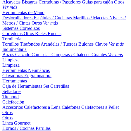
Alcayatas
Bisagras
Cerraduras / Pasadores
Guías para cajón
Otros
Ver más
Herramientas de Mano
Destornilladores
Espátulas / Cucharas
Martillos / Macetas
Niveles /
Metros / Cintas
Otros
Ver más
Sistemas Corredizos
Correderas
Otros
Rieles
Ruedas
Tornillería
Tornillos
Tirafondos
Arandelas / Tuercas
Bulones
Clavos
Ver más
Indumentaria
Buzos
Calzado
Camisetas
Camperas / Chalecos
Guantes
Ver más
Limpieza
Limpieza
Herramientas Neumáticas
Clavadoras
Engrampadora
Herramientas
Caja de Herramientas
Set
Carretillas
Selladores
Titebond
Calefacción
Accesorios
Calefactores a Leña
Calefones
Calefactores a Pellet
Otros
Otros
Línea Gourmet
Hornos / Cocinas
Parrillas