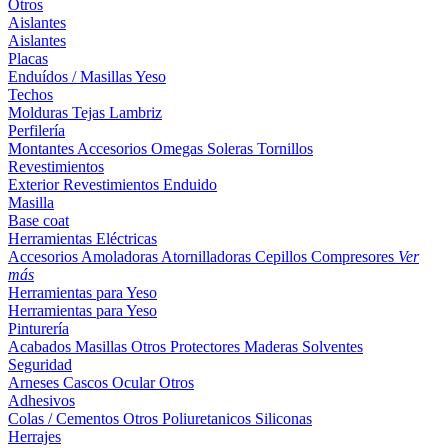
Otros
Aislantes
Aislantes
Placas
Enduídos / Masillas
Yeso
Techos
Molduras
Tejas
Lambriz
Perfilería
Montantes
Accesorios
Omegas
Soleras
Tornillos
Revestimientos
Exterior
Revestimientos
Enduido
Masilla
Base coat
Herramientas Eléctricas
Accesorios
Amoladoras
Atornilladoras
Cepillos
Compresores
Ver
más
Herramientas para Yeso
Herramientas para Yeso
Pinturería
Acabados
Masillas
Otros
Protectores Maderas
Solventes
Seguridad
Arneses
Cascos
Ocular
Otros
Adhesivos
Colas / Cementos
Otros
Poliuretanicos
Siliconas
Herrajes