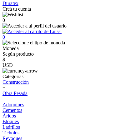
Duratex
Creá tu cuenta
0
0
Moneda
Según producto
$
USD
Categorias
Construcción
+
Obra Pesada
+
Adoquines
Cementos
Áridos
Bloques
Ladrillos
Ticholos
Revoques