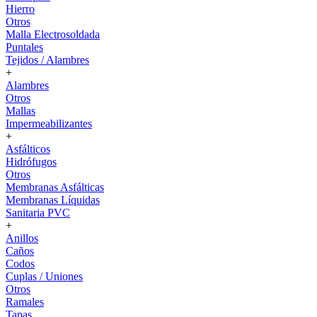
Hierro
Otros
Malla Electrosoldada
Puntales
Tejidos / Alambres
+
Alambres
Otros
Mallas
Impermeabilizantes
+
Asfálticos
Hidrófugos
Otros
Membranas Asfálticas
Membranas Líquidas
Sanitaria PVC
+
Anillos
Caños
Codos
Cuplas / Uniones
Otros
Ramales
Tapas