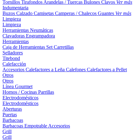
Tornillos
Tirafondos
Arandelas / Tuercas
Bulones
Clavos
Ver más
Indumentaria
Buzos
Calzado
Camisetas
Camperas / Chalecos
Guantes
Ver más
Limpieza
Limpieza
Herramientas Neumáticas
Clavadoras
Engrampadora
Herramientas
Caja de Herramientas
Set
Carretillas
Selladores
Titebond
Calefacción
Accesorios
Calefactores a Leña
Calefones
Calefactores a Pellet
Otros
Otros
Línea Gourmet
Hornos / Cocinas
Parrillas
Electrodomésticos
Electrodomésticos
Aberturas
Puertas
Barbacoas
Barbacoas
Empotrable
Accesorios
Grill
Grill