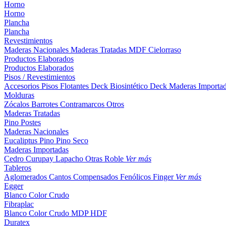
Horno
Horno
Plancha
Plancha
Revestimientos
Maderas Nacionales
Maderas Tratadas
MDF
Cielorraso
Productos Elaborados
Productos Elaborados
Pisos / Revestimientos
Accesorios Pisos Flotantes
Deck Biosintético
Deck Maderas Importa
Molduras
Zócalos
Barrotes
Contramarcos
Otros
Maderas Tratadas
Pino
Postes
Maderas Nacionales
Eucaliptus
Pino
Pino Seco
Maderas Importadas
Cedro
Curupay
Lapacho
Otras
Roble
Ver más
Tableros
Aglomerados
Cantos
Compensados
Fenólicos
Finger
Ver más
Egger
Blanco
Color
Crudo
Fibraplac
Blanco
Color
Crudo
MDP
HDF
Duratex