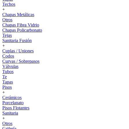
Techos
+
Chapas Metálicas
Otros
Chapas Fibra Vidrio
Chapas Policarbonato
Tejas
Sanitaria Fusión
+
Cuplas / Uniones
Codos
Curvas / Sobrepasos
Válvulas
Tubos
Te
Tapas
Pisos
+
Cerámicos
Porcelanato
Pisos Flotantes
Sanitaria
+
Otros
Grifería