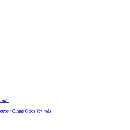
s
r más
etros / Cintas
Otros
Ver más