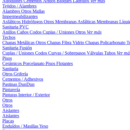
Adoquines
Cementos
Áridos
Bloques
Ladrillos
Ver más
Tejidos / Alambres
Alambres
Otros
Mallas
Impermeabilizantes
Asfálticos
Hidrófugos
Otros
Membranas Asfálticas
Membranas Líqui
Sanitaria PVC
Anillos
Caños
Codos
Cuplas / Uniones
Otros
Ver más
Techos
Chapas Metálicas
Otros
Chapas Fibra Vidrio
Chapas Policarbonato
T
Sanitaria Fusión
Cuplas / Uniones
Codos
Curvas / Sobrepasos
Válvulas
Tubos
Ver má
Pisos
Cerámicos
Porcelanato
Pisos Flotantes
Sanitaria
Otros
Grifería
Cementos / Adhesivos
Pastinas
DunDun
Pinturería
Pinturas Interior / Exterior
Otros
Otros
Aislantes
Aislantes
Placas
Enduídos / Masillas
Yeso