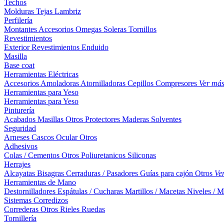
Techos
Molduras
Tejas
Lambriz
Perfilería
Montantes
Accesorios
Omegas
Soleras
Tornillos
Revestimientos
Exterior
Revestimientos
Enduido
Masilla
Base coat
Herramientas Eléctricas
Accesorios
Amoladoras
Atornilladoras
Cepillos
Compresores
Ver má
Herramientas para Yeso
Herramientas para Yeso
Pinturería
Acabados
Masillas
Otros
Protectores Maderas
Solventes
Seguridad
Arneses
Cascos
Ocular
Otros
Adhesivos
Colas / Cementos
Otros
Poliuretanicos
Siliconas
Herrajes
Alcayatas
Bisagras
Cerraduras / Pasadores
Guías para cajón
Otros
Ve
Herramientas de Mano
Destornilladores
Espátulas / Cucharas
Martillos / Macetas
Niveles / M
Sistemas Corredizos
Correderas
Otros
Rieles
Ruedas
Tornillería