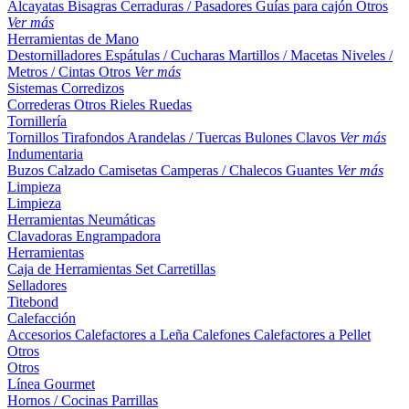
Alcayatas
Bisagras
Cerraduras / Pasadores
Guías para cajón
Otros
Ver más
Herramientas de Mano
Destornilladores
Espátulas / Cucharas
Martillos / Macetas
Niveles /
Metros / Cintas
Otros
Ver más
Sistemas Corredizos
Correderas
Otros
Rieles
Ruedas
Tornillería
Tornillos
Tirafondos
Arandelas / Tuercas
Bulones
Clavos
Ver más
Indumentaria
Buzos
Calzado
Camisetas
Camperas / Chalecos
Guantes
Ver más
Limpieza
Limpieza
Herramientas Neumáticas
Clavadoras
Engrampadora
Herramientas
Caja de Herramientas
Set
Carretillas
Selladores
Titebond
Calefacción
Accesorios
Calefactores a Leña
Calefones
Calefactores a Pellet
Otros
Otros
Línea Gourmet
Hornos / Cocinas
Parrillas