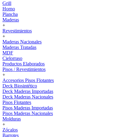
Grill
Horno
Plancha
Maderas
+
Revestimientos
+
Maderas Nacionales
Maderas Tratadas
MDF
Cielorraso
Productos Elaborados
Pisos / Revestimientos
+
Accesorios Pisos Flotantes
Deck Biosintético
Deck Maderas Importadas
Deck Maderas Nacionales
Pisos Flotantes
Pisos Maderas Importadas
Pisos Maderas Nacionales
Molduras
+
Zócalos
Barrotes