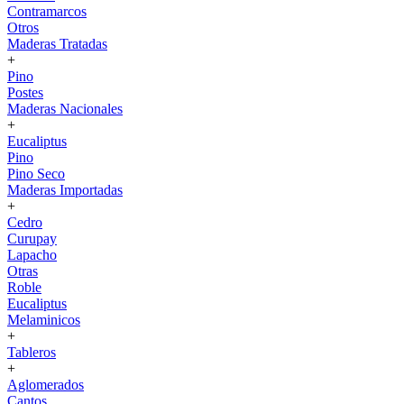
Contramarcos
Otros
Maderas Tratadas
+
Pino
Postes
Maderas Nacionales
+
Eucaliptus
Pino
Pino Seco
Maderas Importadas
+
Cedro
Curupay
Lapacho
Otras
Roble
Eucaliptus
Melaminicos
+
Tableros
+
Aglomerados
Cantos