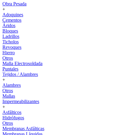
Obra Pesada
+
Adoquines
Cementos
Áridos
Bloques
Ladrillos
Ticholos
Revoques
Hierro
Otros
Malla Electrosoldada
Puntales
Tejidos / Alambres
+
Alambres
Otros
Mallas
Impermeabilizantes
+
Asfálticos
Hidrófugos
Otros
Membranas Asfálticas
Membranas Líquidas