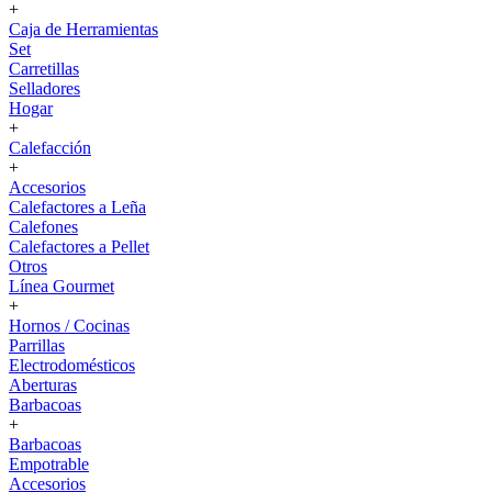
+
Caja de Herramientas
Set
Carretillas
Selladores
Hogar
+
Calefacción
+
Accesorios
Calefactores a Leña
Calefones
Calefactores a Pellet
Otros
Línea Gourmet
+
Hornos / Cocinas
Parrillas
Electrodomésticos
Aberturas
Barbacoas
+
Barbacoas
Empotrable
Accesorios