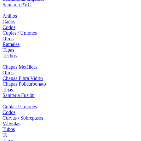
Sanitaria PVC
+
Anillos
Caños
Codos
Cuplas / Uniones
Otros
Ramales
Tapas
Techos
+
Chapas Metálicas
Otros
Chapas Fibra Vidrio
Chapas Policarbonato
Tejas
Sanitaria Fusión
+
Cuplas / Uniones
Codos
Curvas / Sobrepasos
Válvulas
Tubos
Te
Tapas