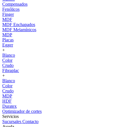
Compensados
Fenólicos
Finger
MDF
MDF Enchapados
MDF Melamínicos
MDP
Placas
Egger
+
Blanco
Color
Crudo
Fibraplac
+
Blanco
Color
Crudo
MDP
HDF
Duratex
Optimizador de cortes
Servicios
Sucursales
Contacto
Ayuda