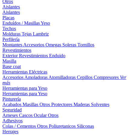
Otros
Aislantes
Aislantes
Placas
Enduídos / Masillas
Yeso
Techos
Molduras
Tejas
Lambriz
Perfilería
Montantes
Accesorios
Omegas
Soleras
Tornillos
Revestimientos
Exterior
Revestimientos
Enduido
Masilla
Base coat
Herramientas Eléctricas
Accesorios
Amoladoras
Atornilladoras
Cepillos
Compresores
Ver
más
Herramientas para Yeso
Herramientas para Yeso
Pinturería
Acabados
Masillas
Otros
Protectores Maderas
Solventes
Seguridad
Arneses
Cascos
Ocular
Otros
Adhesivos
Colas / Cementos
Otros
Poliuretanicos
Siliconas
Herrajes