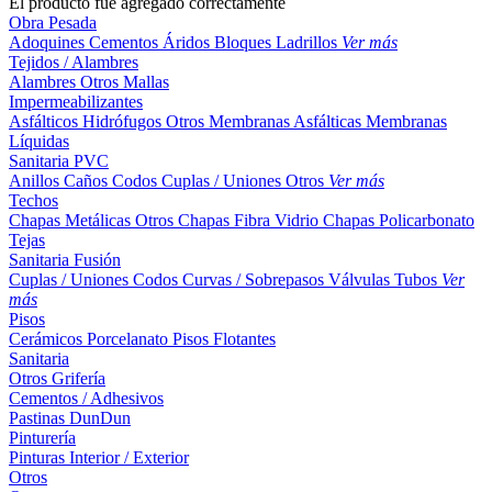
El producto fue agregado correctamente
Obra Pesada
Adoquines
Cementos
Áridos
Bloques
Ladrillos
Ver más
Tejidos / Alambres
Alambres
Otros
Mallas
Impermeabilizantes
Asfálticos
Hidrófugos
Otros
Membranas Asfálticas
Membranas
Líquidas
Sanitaria PVC
Anillos
Caños
Codos
Cuplas / Uniones
Otros
Ver más
Techos
Chapas Metálicas
Otros
Chapas Fibra Vidrio
Chapas Policarbonato
Tejas
Sanitaria Fusión
Cuplas / Uniones
Codos
Curvas / Sobrepasos
Válvulas
Tubos
Ver
más
Pisos
Cerámicos
Porcelanato
Pisos Flotantes
Sanitaria
Otros
Grifería
Cementos / Adhesivos
Pastinas
DunDun
Pinturería
Pinturas Interior / Exterior
Otros