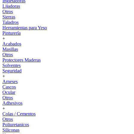
Ingletadoras
Lijadoras
Otros
Sierras
Taladros
Herramientas para Yeso
Pinturería
+
Acabados
Masillas
Otros
Protectores Maderas
Solventes
Seguridad
+
Arneses
Cascos
Ocular
Otros
Adhesivos
+
Colas / Cementos
Otros
Poliuretanicos
Siliconas