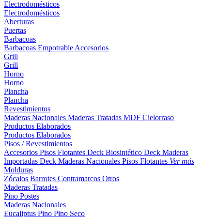
Electrodomésticos
Electrodomésticos
Aberturas
Puertas
Barbacoas
Barbacoas
Empotrable
Accesorios
Grill
Grill
Horno
Horno
Plancha
Plancha
Revestimientos
Maderas Nacionales
Maderas Tratadas
MDF
Cielorraso
Productos Elaborados
Productos Elaborados
Pisos / Revestimientos
Accesorios Pisos Flotantes
Deck Biosintético
Deck Maderas
Importadas
Deck Maderas Nacionales
Pisos Flotantes
Ver más
Molduras
Zócalos
Barrotes
Contramarcos
Otros
Maderas Tratadas
Pino
Postes
Maderas Nacionales
Eucaliptus
Pino
Pino Seco