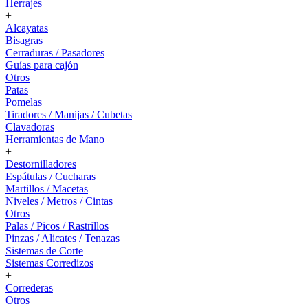
Herrajes
+
Alcayatas
Bisagras
Cerraduras / Pasadores
Guías para cajón
Otros
Patas
Pomelas
Tiradores / Manijas / Cubetas
Clavadoras
Herramientas de Mano
+
Destornilladores
Espátulas / Cucharas
Martillos / Macetas
Niveles / Metros / Cintas
Otros
Palas / Picos / Rastrillos
Pinzas / Alicates / Tenazas
Sistemas de Corte
Sistemas Corredizos
+
Correderas
Otros