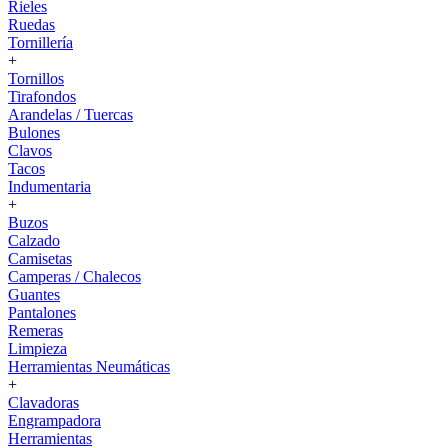
Rieles
Ruedas
Tornillería
+
Tornillos
Tirafondos
Arandelas / Tuercas
Bulones
Clavos
Tacos
Indumentaria
+
Buzos
Calzado
Camisetas
Camperas / Chalecos
Guantes
Pantalones
Remeras
Limpieza
Herramientas Neumáticas
+
Clavadoras
Engrampadora
Herramientas