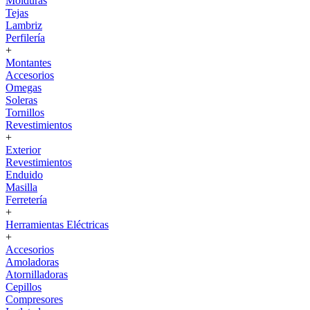
Molduras
Tejas
Lambriz
Perfilería
+
Montantes
Accesorios
Omegas
Soleras
Tornillos
Revestimientos
+
Exterior
Revestimientos
Enduido
Masilla
Ferretería
+
Herramientas Eléctricas
+
Accesorios
Amoladoras
Atornilladoras
Cepillos
Compresores