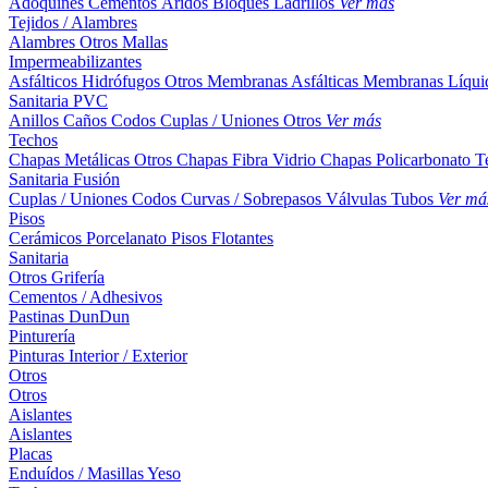
Adoquines
Cementos
Áridos
Bloques
Ladrillos
Ver más
Tejidos / Alambres
Alambres
Otros
Mallas
Impermeabilizantes
Asfálticos
Hidrófugos
Otros
Membranas Asfálticas
Membranas Líqui
Sanitaria PVC
Anillos
Caños
Codos
Cuplas / Uniones
Otros
Ver más
Techos
Chapas Metálicas
Otros
Chapas Fibra Vidrio
Chapas Policarbonato
T
Sanitaria Fusión
Cuplas / Uniones
Codos
Curvas / Sobrepasos
Válvulas
Tubos
Ver má
Pisos
Cerámicos
Porcelanato
Pisos Flotantes
Sanitaria
Otros
Grifería
Cementos / Adhesivos
Pastinas
DunDun
Pinturería
Pinturas Interior / Exterior
Otros
Otros
Aislantes
Aislantes
Placas
Enduídos / Masillas
Yeso