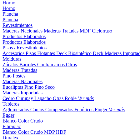
Horno
Horno
Plancha
Plancha
Revestimientos
Maderas Nacionales
Maderas Tratadas
MDF
Cielorraso
Productos Elaborados
Productos Elaborados
Pisos / Revestimientos
Accesorios Pisos Flotantes
Deck Biosintético
Deck Maderas Importa
Molduras
Zócalos
Barrotes
Contramarcos
Otros
Maderas Tratadas
Pino
Postes
Maderas Nacionales
Eucaliptus
Pino
Pino Seco
Maderas Importadas
Cedro
Curupay
Lapacho
Otras
Roble
Ver más
Tableros
Aglomerados
Cantos
Compensados
Fenólicos
Finger
Ver más
Egger
Blanco
Color
Crudo
Fibraplac
Blanco
Color
Crudo
MDP
HDF
Duratex