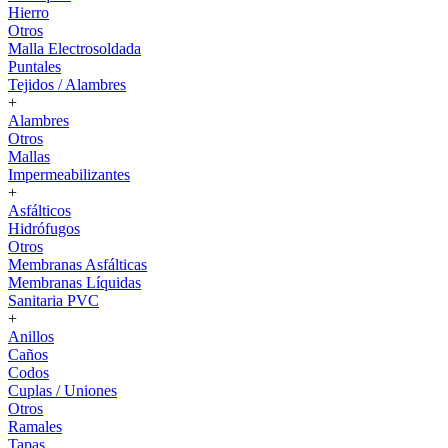
Hierro
Otros
Malla Electrosoldada
Puntales
Tejidos / Alambres
+
Alambres
Otros
Mallas
Impermeabilizantes
+
Asfálticos
Hidrófugos
Otros
Membranas Asfálticas
Membranas Líquidas
Sanitaria PVC
+
Anillos
Caños
Codos
Cuplas / Uniones
Otros
Ramales
Tapas