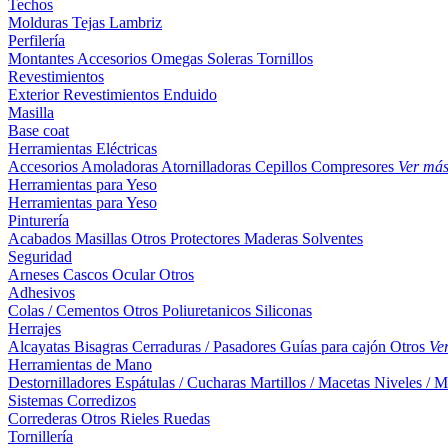
Techos
Molduras
Tejas
Lambriz
Perfilería
Montantes
Accesorios
Omegas
Soleras
Tornillos
Revestimientos
Exterior
Revestimientos
Enduido
Masilla
Base coat
Herramientas Eléctricas
Accesorios
Amoladoras
Atornilladoras
Cepillos
Compresores
Ver má
Herramientas para Yeso
Herramientas para Yeso
Pinturería
Acabados
Masillas
Otros
Protectores Maderas
Solventes
Seguridad
Arneses
Cascos
Ocular
Otros
Adhesivos
Colas / Cementos
Otros
Poliuretanicos
Siliconas
Herrajes
Alcayatas
Bisagras
Cerraduras / Pasadores
Guías para cajón
Otros
Ve
Herramientas de Mano
Destornilladores
Espátulas / Cucharas
Martillos / Macetas
Niveles / M
Sistemas Corredizos
Correderas
Otros
Rieles
Ruedas
Tornillería