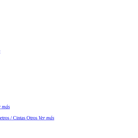
s
r más
etros / Cintas
Otros
Ver más