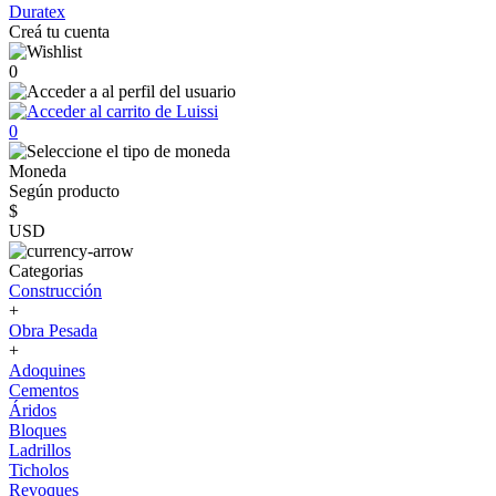
Duratex
Creá tu cuenta
0
0
Moneda
Según producto
$
USD
Categorias
Construcción
+
Obra Pesada
+
Adoquines
Cementos
Áridos
Bloques
Ladrillos
Ticholos
Revoques