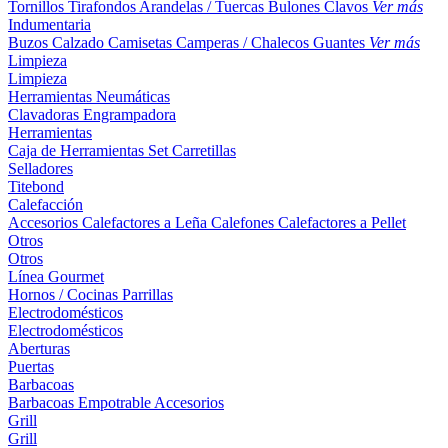
Tornillos
Tirafondos
Arandelas / Tuercas
Bulones
Clavos
Ver más
Indumentaria
Buzos
Calzado
Camisetas
Camperas / Chalecos
Guantes
Ver más
Limpieza
Limpieza
Herramientas Neumáticas
Clavadoras
Engrampadora
Herramientas
Caja de Herramientas
Set
Carretillas
Selladores
Titebond
Calefacción
Accesorios
Calefactores a Leña
Calefones
Calefactores a Pellet
Otros
Otros
Línea Gourmet
Hornos / Cocinas
Parrillas
Electrodomésticos
Electrodomésticos
Aberturas
Puertas
Barbacoas
Barbacoas
Empotrable
Accesorios
Grill
Grill