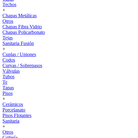
Techos
+
Chapas Metálicas
Otros
Chapas Fibra Vidrio
Chapas Policarbonato
Tejas
Sanitaria Fusión
+
Cuplas / Uniones
Codos
Curvas / Sobrepasos
Válvulas
Tubos
Te
Tapas
Pisos
+
Cerámicos
Porcelanato
Pisos Flotantes
Sanitaria
+
Otros
Grifería