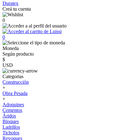
Duratex
Creá tu cuenta
0
0
Moneda
Según producto
$
USD
Categorias
Construcción
+
Obra Pesada
+
Adoquines
Cementos
Áridos
Bloques
Ladrillos
Ticholos
Revoques