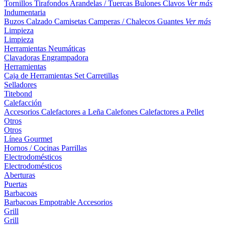
Tornillos
Tirafondos
Arandelas / Tuercas
Bulones
Clavos
Ver más
Indumentaria
Buzos
Calzado
Camisetas
Camperas / Chalecos
Guantes
Ver más
Limpieza
Limpieza
Herramientas Neumáticas
Clavadoras
Engrampadora
Herramientas
Caja de Herramientas
Set
Carretillas
Selladores
Titebond
Calefacción
Accesorios
Calefactores a Leña
Calefones
Calefactores a Pellet
Otros
Otros
Línea Gourmet
Hornos / Cocinas
Parrillas
Electrodomésticos
Electrodomésticos
Aberturas
Puertas
Barbacoas
Barbacoas
Empotrable
Accesorios
Grill
Grill