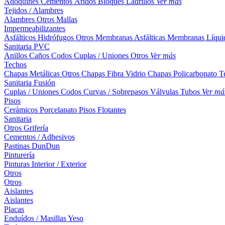
Adoquines
Cementos
Áridos
Bloques
Ladrillos
Ver más
Tejidos / Alambres
Alambres
Otros
Mallas
Impermeabilizantes
Asfálticos
Hidrófugos
Otros
Membranas Asfálticas
Membranas Líqui
Sanitaria PVC
Anillos
Caños
Codos
Cuplas / Uniones
Otros
Ver más
Techos
Chapas Metálicas
Otros
Chapas Fibra Vidrio
Chapas Policarbonato
T
Sanitaria Fusión
Cuplas / Uniones
Codos
Curvas / Sobrepasos
Válvulas
Tubos
Ver má
Pisos
Cerámicos
Porcelanato
Pisos Flotantes
Sanitaria
Otros
Grifería
Cementos / Adhesivos
Pastinas
DunDun
Pinturería
Pinturas Interior / Exterior
Otros
Otros
Aislantes
Aislantes
Placas
Enduídos / Masillas
Yeso