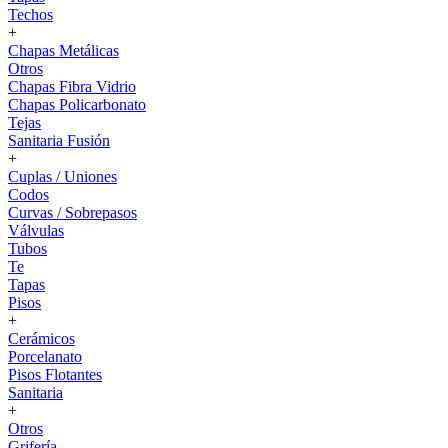
Techos
+
Chapas Metálicas
Otros
Chapas Fibra Vidrio
Chapas Policarbonato
Tejas
Sanitaria Fusión
+
Cuplas / Uniones
Codos
Curvas / Sobrepasos
Válvulas
Tubos
Te
Tapas
Pisos
+
Cerámicos
Porcelanato
Pisos Flotantes
Sanitaria
+
Otros
Grifería