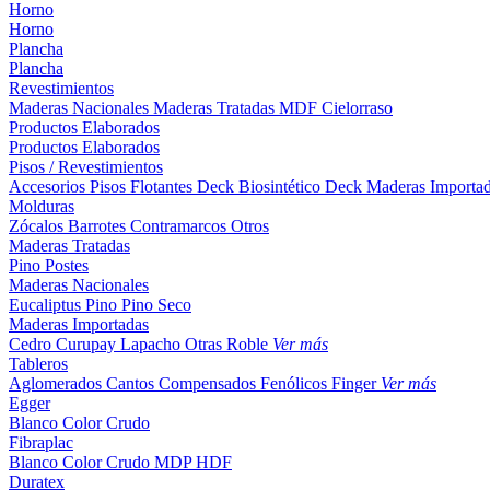
Horno
Horno
Plancha
Plancha
Revestimientos
Maderas Nacionales
Maderas Tratadas
MDF
Cielorraso
Productos Elaborados
Productos Elaborados
Pisos / Revestimientos
Accesorios Pisos Flotantes
Deck Biosintético
Deck Maderas Importa
Molduras
Zócalos
Barrotes
Contramarcos
Otros
Maderas Tratadas
Pino
Postes
Maderas Nacionales
Eucaliptus
Pino
Pino Seco
Maderas Importadas
Cedro
Curupay
Lapacho
Otras
Roble
Ver más
Tableros
Aglomerados
Cantos
Compensados
Fenólicos
Finger
Ver más
Egger
Blanco
Color
Crudo
Fibraplac
Blanco
Color
Crudo
MDP
HDF
Duratex