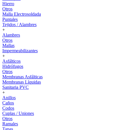
Hierro
Otros
Malla Electrosoldada
Puntales
Tejidos / Alambres
+
Alambres
Otros
Mallas
Impermeabilizantes
+
Asfálticos
Hidrófugos
Otros
Membranas Asfálticas
Membranas Líquidas
Sanitaria PVC
+
Anillos
Caños
Codos
Cuplas / Uniones
Otros
Ramales
Tapas