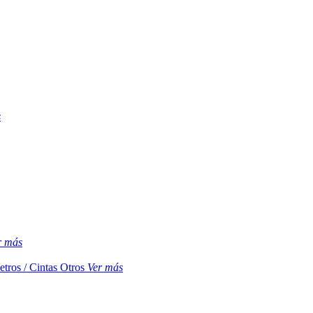
s
r más
etros / Cintas
Otros
Ver más