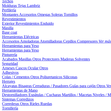
Techos
Molduras
Tejas
Lambriz
Perfilería
Montantes
Accesorios
Omegas
Soleras
Tornillos
Revestimientos
Exterior
Revestimientos
Enduido
Masilla
Base coat
Herramientas Eléctricas
Accesorios
Amoladoras
Atornilladoras
Cepillos
Compresores
Ver má
Herramientas para Yeso
Herramientas para Yeso
Pinturería
Acabados
Masillas
Otros
Protectores Maderas
Solventes
Seguridad
Arneses
Cascos
Ocular
Otros
Adhesivos
Colas / Cementos
Otros
Poliuretanicos
Siliconas
Herrajes
Alcayatas
Bisagras
Cerraduras / Pasadores
Guías para cajón
Otros
Ve
Herramientas de Mano
Destornilladores
Espátulas / Cucharas
Martillos / Macetas
Niveles / M
Sistemas Corredizos
Correderas
Otros
Rieles
Ruedas
Tornillería