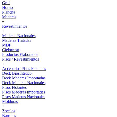
Grill
Horno
Plancha
Maderas
+
Revestimientos
+
Maderas Nacionales
Maderas Tratadas
MDF
Cielorraso
Productos Elaborados
Pisos / Revestimientos
+
Accesorios Pisos Flotantes
Deck Biosintético
Deck Maderas Importadas
Deck Maderas Nacionales
Pisos Flotantes
Pisos Maderas Importadas
Pisos Maderas Nacionales
Molduras
+
Zócalos
Barrotes