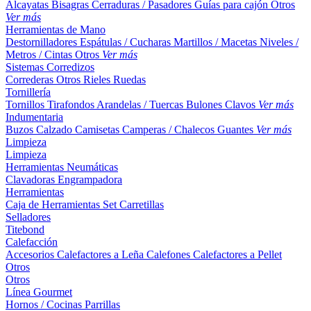
Alcayatas
Bisagras
Cerraduras / Pasadores
Guías para cajón
Otros
Ver más
Herramientas de Mano
Destornilladores
Espátulas / Cucharas
Martillos / Macetas
Niveles /
Metros / Cintas
Otros
Ver más
Sistemas Corredizos
Correderas
Otros
Rieles
Ruedas
Tornillería
Tornillos
Tirafondos
Arandelas / Tuercas
Bulones
Clavos
Ver más
Indumentaria
Buzos
Calzado
Camisetas
Camperas / Chalecos
Guantes
Ver más
Limpieza
Limpieza
Herramientas Neumáticas
Clavadoras
Engrampadora
Herramientas
Caja de Herramientas
Set
Carretillas
Selladores
Titebond
Calefacción
Accesorios
Calefactores a Leña
Calefones
Calefactores a Pellet
Otros
Otros
Línea Gourmet
Hornos / Cocinas
Parrillas