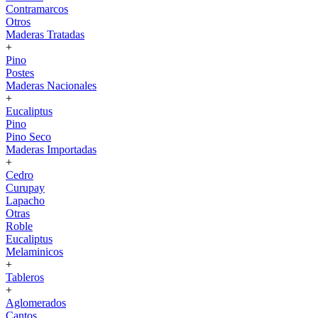
Contramarcos
Otros
Maderas Tratadas
+
Pino
Postes
Maderas Nacionales
+
Eucaliptus
Pino
Pino Seco
Maderas Importadas
+
Cedro
Curupay
Lapacho
Otras
Roble
Eucaliptus
Melaminicos
+
Tableros
+
Aglomerados
Cantos