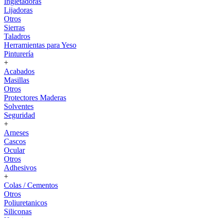
Ingletadoras
Lijadoras
Otros
Sierras
Taladros
Herramientas para Yeso
Pinturería
+
Acabados
Masillas
Otros
Protectores Maderas
Solventes
Seguridad
+
Arneses
Cascos
Ocular
Otros
Adhesivos
+
Colas / Cementos
Otros
Poliuretanicos
Siliconas