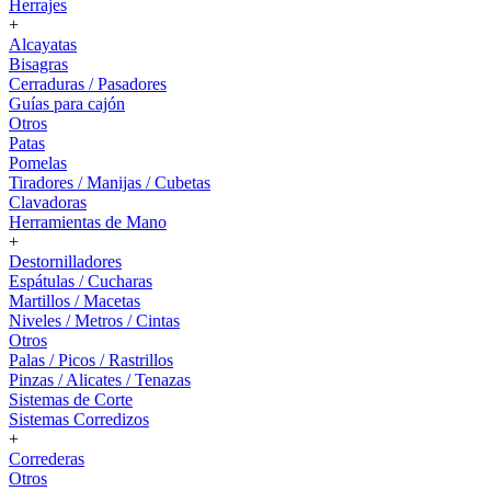
Herrajes
+
Alcayatas
Bisagras
Cerraduras / Pasadores
Guías para cajón
Otros
Patas
Pomelas
Tiradores / Manijas / Cubetas
Clavadoras
Herramientas de Mano
+
Destornilladores
Espátulas / Cucharas
Martillos / Macetas
Niveles / Metros / Cintas
Otros
Palas / Picos / Rastrillos
Pinzas / Alicates / Tenazas
Sistemas de Corte
Sistemas Corredizos
+
Correderas
Otros