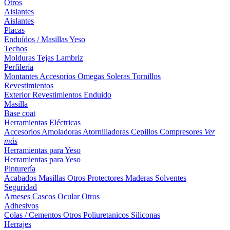
Otros
Aislantes
Aislantes
Placas
Enduídos / Masillas
Yeso
Techos
Molduras
Tejas
Lambriz
Perfilería
Montantes
Accesorios
Omegas
Soleras
Tornillos
Revestimientos
Exterior
Revestimientos
Enduido
Masilla
Base coat
Herramientas Eléctricas
Accesorios
Amoladoras
Atornilladoras
Cepillos
Compresores
Ver
más
Herramientas para Yeso
Herramientas para Yeso
Pinturería
Acabados
Masillas
Otros
Protectores Maderas
Solventes
Seguridad
Arneses
Cascos
Ocular
Otros
Adhesivos
Colas / Cementos
Otros
Poliuretanicos
Siliconas
Herrajes