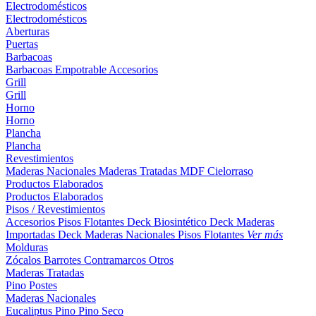
Electrodomésticos
Electrodomésticos
Aberturas
Puertas
Barbacoas
Barbacoas
Empotrable
Accesorios
Grill
Grill
Horno
Horno
Plancha
Plancha
Revestimientos
Maderas Nacionales
Maderas Tratadas
MDF
Cielorraso
Productos Elaborados
Productos Elaborados
Pisos / Revestimientos
Accesorios Pisos Flotantes
Deck Biosintético
Deck Maderas
Importadas
Deck Maderas Nacionales
Pisos Flotantes
Ver más
Molduras
Zócalos
Barrotes
Contramarcos
Otros
Maderas Tratadas
Pino
Postes
Maderas Nacionales
Eucaliptus
Pino
Pino Seco