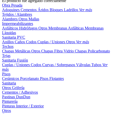
El producto fue agregado correctamente
Obra Pesada
Adoquines
Cementos
Áridos
Bloques
Ladrillos
Ver más
Tejidos / Alambres
Alambres
Otros
Mallas
Impermeabilizantes
Asfálticos
Hidrófugos
Otros
Membranas Asfálticas
Membranas
Líquidas
Sanitaria PVC
Anillos
Caños
Codos
Cuplas / Uniones
Otros
Ver más
Techos
Chapas Metálicas
Otros
Chapas Fibra Vidrio
Chapas Policarbonato
Tejas
Sanitaria Fusión
Cuplas / Uniones
Codos
Curvas / Sobrepasos
Válvulas
Tubos
Ver
más
Pisos
Cerámicos
Porcelanato
Pisos Flotantes
Sanitaria
Otros
Grifería
Cementos / Adhesivos
Pastinas
DunDun
Pinturería
Pinturas Interior / Exterior
Otros