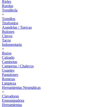
Rieles
Ruedas
Tornillería
+
Tornillos
Tirafondos
Arandelas / Tuercas
Bulones
Clavos
Tacos
Indumentaria
+
Buzos
Calzado
Camisetas
Camperas / Chalecos
Guantes
Pantalones
Remeras
Limpieza
Herramientas Neumáticas
+
Clavadoras
Engrampadora
Herramientas