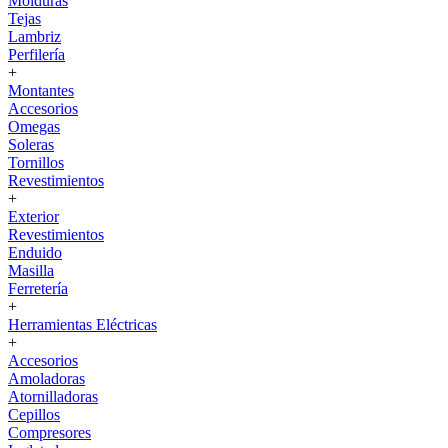
Molduras
Tejas
Lambriz
Perfilería
+
Montantes
Accesorios
Omegas
Soleras
Tornillos
Revestimientos
+
Exterior
Revestimientos
Enduido
Masilla
Ferretería
+
Herramientas Eléctricas
+
Accesorios
Amoladoras
Atornilladoras
Cepillos
Compresores