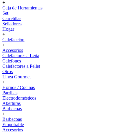
+
Caja de Herramientas
Set
Carretillas
Selladores
Hogar
+
Calefacción
+
Accesorios
Calefactores a Leña
Calefones
Calefactores a Pellet
Otros
Línea Gourmet
+
Hornos / Cocinas
Parrillas
Electrodomésticos
Aberturas
Barbacoas
+
Barbacoas
Empotrable
Accesorios