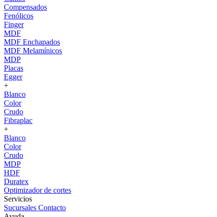
Compensados
Fenólicos
Finger
MDF
MDF Enchapados
MDF Melamínicos
MDP
Placas
Egger
+
Blanco
Color
Crudo
Fibraplac
+
Blanco
Color
Crudo
MDP
HDF
Duratex
Optimizador de cortes
Servicios
Sucursales
Contacto
Ayuda