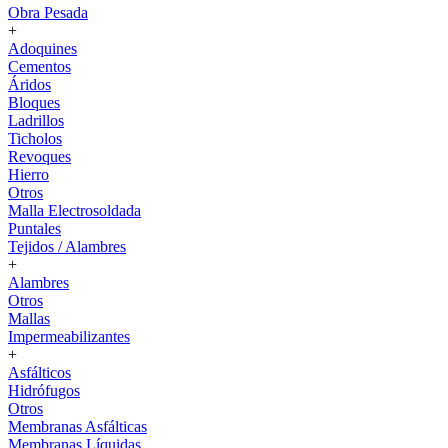
Obra Pesada
+
Adoquines
Cementos
Áridos
Bloques
Ladrillos
Ticholos
Revoques
Hierro
Otros
Malla Electrosoldada
Puntales
Tejidos / Alambres
+
Alambres
Otros
Mallas
Impermeabilizantes
+
Asfálticos
Hidrófugos
Otros
Membranas Asfálticas
Membranas Líquidas