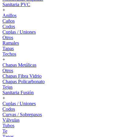
Sanitaria PVC
+
Anillos
Caños
Codos
Cuplas / Uniones
Otros
Ramales
Tapas
Techos
+
Chapas Metálicas
Otros
Chapas Fibra Vidrio
Chapas Policarbonato
Tejas
Sanitaria Fusión
+
Cuplas / Uniones
Codos
Curvas / Sobrepasos
Válvulas
Tubos
Te
Tapas