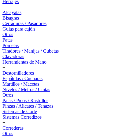
Herrajes
+
Alcayatas
Bisagras
Cerraduras / Pasadores
Guías para cajón
Otros
Patas
Pomelas
Tiradores / Manijas / Cubetas
Clavadoras
Herramientas de Mano
+
Destornilladores
Espátulas / Cucharas
Martillos / Macetas
Niveles / Metros / Cintas
Otros
Palas / Picos / Rastrillos
Pinzas / Alicates / Tenazas
Sistemas de Corte
Sistemas Corredizos
+
Correderas
Otros