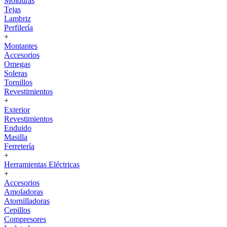
Molduras
Tejas
Lambriz
Perfilería
+
Montantes
Accesorios
Omegas
Soleras
Tornillos
Revestimientos
+
Exterior
Revestimientos
Enduido
Masilla
Ferretería
+
Herramientas Eléctricas
+
Accesorios
Amoladoras
Atornilladoras
Cepillos
Compresores