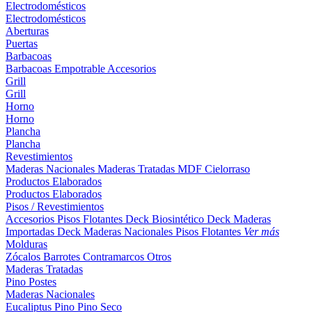
Electrodomésticos
Electrodomésticos
Aberturas
Puertas
Barbacoas
Barbacoas
Empotrable
Accesorios
Grill
Grill
Horno
Horno
Plancha
Plancha
Revestimientos
Maderas Nacionales
Maderas Tratadas
MDF
Cielorraso
Productos Elaborados
Productos Elaborados
Pisos / Revestimientos
Accesorios Pisos Flotantes
Deck Biosintético
Deck Maderas
Importadas
Deck Maderas Nacionales
Pisos Flotantes
Ver más
Molduras
Zócalos
Barrotes
Contramarcos
Otros
Maderas Tratadas
Pino
Postes
Maderas Nacionales
Eucaliptus
Pino
Pino Seco