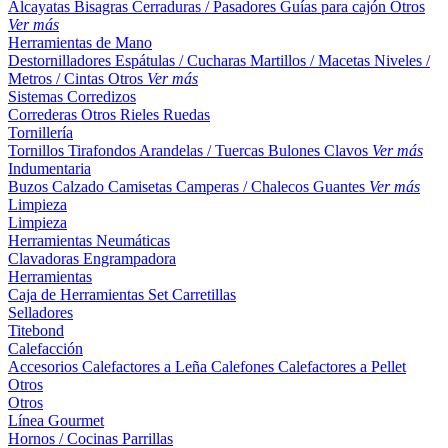
Alcayatas
Bisagras
Cerraduras / Pasadores
Guías para cajón
Otros
Ver más
Herramientas de Mano
Destornilladores
Espátulas / Cucharas
Martillos / Macetas
Niveles /
Metros / Cintas
Otros
Ver más
Sistemas Corredizos
Correderas
Otros
Rieles
Ruedas
Tornillería
Tornillos
Tirafondos
Arandelas / Tuercas
Bulones
Clavos
Ver más
Indumentaria
Buzos
Calzado
Camisetas
Camperas / Chalecos
Guantes
Ver más
Limpieza
Limpieza
Herramientas Neumáticas
Clavadoras
Engrampadora
Herramientas
Caja de Herramientas
Set
Carretillas
Selladores
Titebond
Calefacción
Accesorios
Calefactores a Leña
Calefones
Calefactores a Pellet
Otros
Otros
Línea Gourmet
Hornos / Cocinas
Parrillas