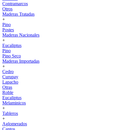
Contramarcos
Otros
Maderas Tratadas
+
Pino
Postes
Maderas Nacionales
+
Eucaliptus
Pino
Pino Seco
Maderas Importadas
+
Cedro
Curupay
Lapacho
Otras
Roble
Eucaliptus
Melaminicos
+
Tableros
+
Aglomerados
Cantos