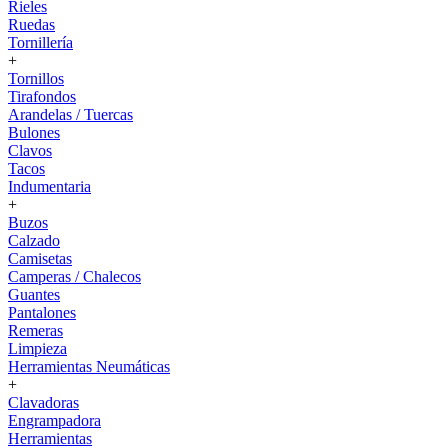
Rieles
Ruedas
Tornillería
+
Tornillos
Tirafondos
Arandelas / Tuercas
Bulones
Clavos
Tacos
Indumentaria
+
Buzos
Calzado
Camisetas
Camperas / Chalecos
Guantes
Pantalones
Remeras
Limpieza
Herramientas Neumáticas
+
Clavadoras
Engrampadora
Herramientas