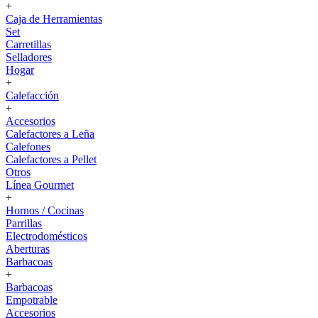
+
Caja de Herramientas
Set
Carretillas
Selladores
Hogar
+
Calefacción
+
Accesorios
Calefactores a Leña
Calefones
Calefactores a Pellet
Otros
Línea Gourmet
+
Hornos / Cocinas
Parrillas
Electrodomésticos
Aberturas
Barbacoas
+
Barbacoas
Empotrable
Accesorios