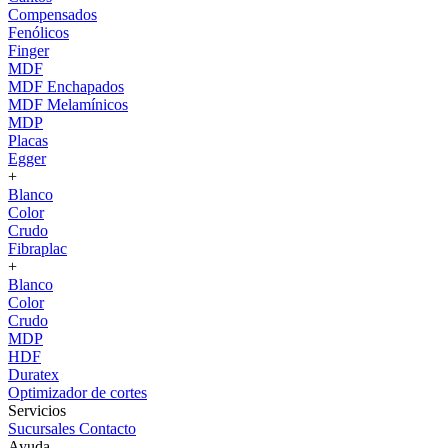
Compensados
Fenólicos
Finger
MDF
MDF Enchapados
MDF Melamínicos
MDP
Placas
Egger
+
Blanco
Color
Crudo
Fibraplac
+
Blanco
Color
Crudo
MDP
HDF
Duratex
Optimizador de cortes
Servicios
Sucursales
Contacto
Ayuda