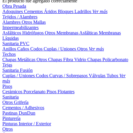
El producto fue agregado correctamente
Obra Pesada
Adoquines
Cementos
Áridos
Bloques
Ladrillos
Ver más
Tejidos / Alambres
Alambres
Otros
Mallas
Impermeabilizantes
Asfálticos
Hidrófugos
Otros
Membranas Asfálticas
Membranas
Líquidas
Sanitaria PVC
Anillos
Caños
Codos
Cuplas / Uniones
Otros
Ver más
Techos
Chapas Metálicas
Otros
Chapas Fibra Vidrio
Chapas Policarbonato
Tejas
Sanitaria Fusión
Cuplas / Uniones
Codos
Curvas / Sobrepasos
Válvulas
Tubos
Ver
más
Pisos
Cerámicos
Porcelanato
Pisos Flotantes
Sanitaria
Otros
Grifería
Cementos / Adhesivos
Pastinas
DunDun
Pinturería
Pinturas Interior / Exterior
Otros