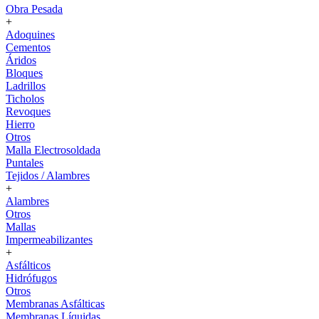
Obra Pesada
+
Adoquines
Cementos
Áridos
Bloques
Ladrillos
Ticholos
Revoques
Hierro
Otros
Malla Electrosoldada
Puntales
Tejidos / Alambres
+
Alambres
Otros
Mallas
Impermeabilizantes
+
Asfálticos
Hidrófugos
Otros
Membranas Asfálticas
Membranas Líquidas