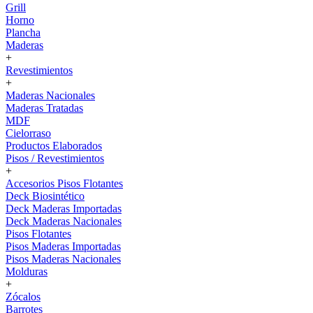
Grill
Horno
Plancha
Maderas
+
Revestimientos
+
Maderas Nacionales
Maderas Tratadas
MDF
Cielorraso
Productos Elaborados
Pisos / Revestimientos
+
Accesorios Pisos Flotantes
Deck Biosintético
Deck Maderas Importadas
Deck Maderas Nacionales
Pisos Flotantes
Pisos Maderas Importadas
Pisos Maderas Nacionales
Molduras
+
Zócalos
Barrotes