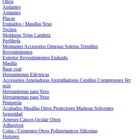
Otros
Aislantes
Aislantes
Placas
Enduídos / Masillas
Yeso
Techos
Molduras
Tejas
Lambriz
Perfilería
Montantes
Accesorios
Omegas
Soleras
Tornillos
Revestimientos
Exterior
Revestimientos
Enduido
Masilla
Base coat
Herramientas Eléctricas
Accesorios
Amoladoras
Atornilladoras
Cepillos
Compresores
Ver
más
Herramientas para Yeso
Herramientas para Yeso
Pinturería
Acabados
Masillas
Otros
Protectores Maderas
Solventes
Seguridad
Arneses
Cascos
Ocular
Otros
Adhesivos
Colas / Cementos
Otros
Poliuretanicos
Siliconas
Herrajes