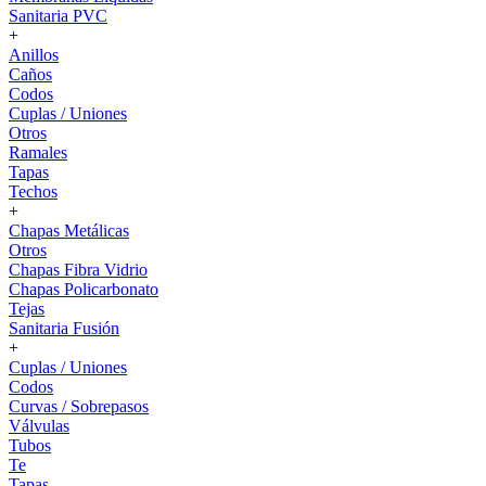
Sanitaria PVC
+
Anillos
Caños
Codos
Cuplas / Uniones
Otros
Ramales
Tapas
Techos
+
Chapas Metálicas
Otros
Chapas Fibra Vidrio
Chapas Policarbonato
Tejas
Sanitaria Fusión
+
Cuplas / Uniones
Codos
Curvas / Sobrepasos
Válvulas
Tubos
Te
Tapas