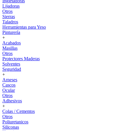
Ingletadoras
Lijadoras
Otros
Sierras
Taladros
Herramientas para Yeso
Pinturería
+
Acabados
Masillas
Otros
Protectores Maderas
Solventes
Seguridad
+
Arneses
Cascos
Ocular
Otros
Adhesivos
+
Colas / Cementos
Otros
Poliuretanicos
Siliconas