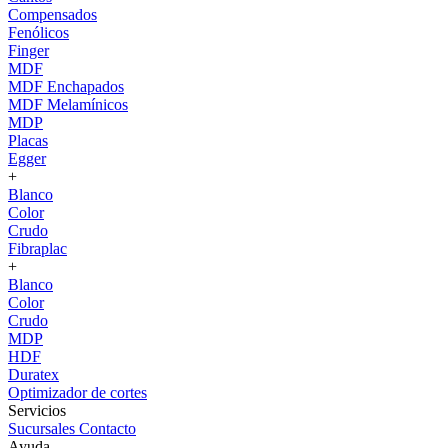
Compensados
Fenólicos
Finger
MDF
MDF Enchapados
MDF Melamínicos
MDP
Placas
Egger
+
Blanco
Color
Crudo
Fibraplac
+
Blanco
Color
Crudo
MDP
HDF
Duratex
Optimizador de cortes
Servicios
Sucursales
Contacto
Ayuda