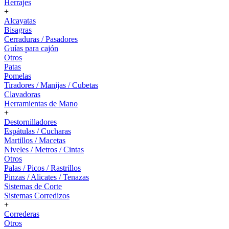
Herrajes
+
Alcayatas
Bisagras
Cerraduras / Pasadores
Guías para cajón
Otros
Patas
Pomelas
Tiradores / Manijas / Cubetas
Clavadoras
Herramientas de Mano
+
Destornilladores
Espátulas / Cucharas
Martillos / Macetas
Niveles / Metros / Cintas
Otros
Palas / Picos / Rastrillos
Pinzas / Alicates / Tenazas
Sistemas de Corte
Sistemas Corredizos
+
Correderas
Otros