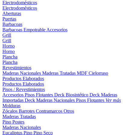
Electrodomésticos
Electrodomésticos
Aberturas
Puertas
Barbacoas
Barbacoas
Empotrable
Accesorios
Grill
Grill
Horno
Horno
Plancha
Plancha
Revestimientos
Maderas Nacionales
Maderas Tratadas
MDF
Cielorraso
Productos Elaborados
Productos Elaborados
Pisos / Revestimientos
Accesorios Pisos Flotantes
Deck Biosintético
Deck Maderas
Importadas
Deck Maderas Nacionales
Pisos Flotantes
Ver más
Molduras
Zócalos
Barrotes
Contramarcos
Otros
Maderas Tratadas
Pino
Postes
Maderas Nacionales
Eucaliptus
Pino
Pino Seco