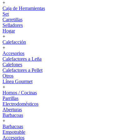
+
Caja de Herramientas
Set
Carretillas
Selladores
Hogar
+
Calefacción
+
Accesorios
Calefactores a Leña
Calefones
Calefactores a Pellet
Otros
Línea Gourmet
+
Hornos / Cocinas
Parrillas
Electrodomésticos
Aberturas
Barbacoas
+
Barbacoas
Empotrable
Accesorios