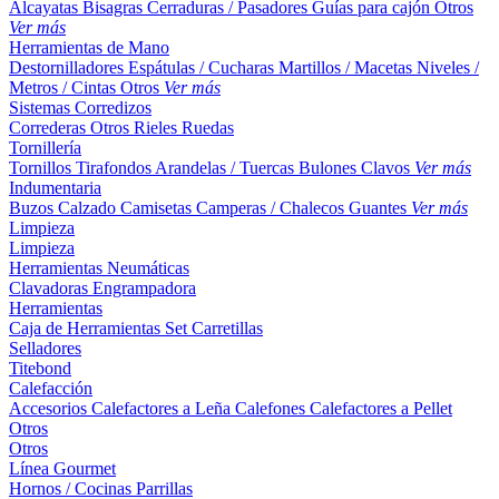
Alcayatas
Bisagras
Cerraduras / Pasadores
Guías para cajón
Otros
Ver más
Herramientas de Mano
Destornilladores
Espátulas / Cucharas
Martillos / Macetas
Niveles /
Metros / Cintas
Otros
Ver más
Sistemas Corredizos
Correderas
Otros
Rieles
Ruedas
Tornillería
Tornillos
Tirafondos
Arandelas / Tuercas
Bulones
Clavos
Ver más
Indumentaria
Buzos
Calzado
Camisetas
Camperas / Chalecos
Guantes
Ver más
Limpieza
Limpieza
Herramientas Neumáticas
Clavadoras
Engrampadora
Herramientas
Caja de Herramientas
Set
Carretillas
Selladores
Titebond
Calefacción
Accesorios
Calefactores a Leña
Calefones
Calefactores a Pellet
Otros
Otros
Línea Gourmet
Hornos / Cocinas
Parrillas