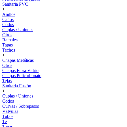
Sanitaria PVC
+
Anillos
Caños
Codos
Cuplas / Uniones
Otros
Ramales
Tapas
Techos
+
Chapas Metálicas
Otros
Chapas Fibra Vidrio
Chapas Policarbonato
Tejas
Sanitaria Fusión
+
Cuplas / Uniones
Codos
Curvas / Sobrepasos
Válvulas
Tubos
Te
Tapas