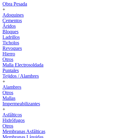
Obra Pesada
+
Adoquines
Cementos
Áridos
Bloques
Ladrillos
Ticholos
Revoques
Hierro
Otros
Malla Electrosoldada
Puntales
Tejidos / Alambres
+
Alambres
Otros
Mallas
Impermeabilizantes
+
Asfálticos
Hidrófugos
Otros
Membranas Asfálticas
Membranas Líquidas