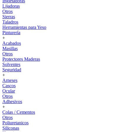
Ingletadoras
Lijadoras
Otros
Sierras
Taladros
Herramientas para Yeso
Pinturería
+
Acabados
Masillas
Otros
Protectores Maderas
Solventes
Seguridad
+
Arneses
Cascos
Ocular
Otros
Adhesivos
+
Colas / Cementos
Otros
Poliuretanicos
Siliconas