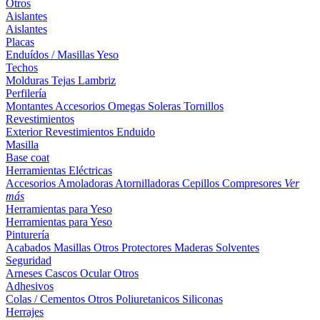
Otros
Aislantes
Aislantes
Placas
Enduídos / Masillas
Yeso
Techos
Molduras
Tejas
Lambriz
Perfilería
Montantes
Accesorios
Omegas
Soleras
Tornillos
Revestimientos
Exterior
Revestimientos
Enduido
Masilla
Base coat
Herramientas Eléctricas
Accesorios
Amoladoras
Atornilladoras
Cepillos
Compresores
Ver
más
Herramientas para Yeso
Herramientas para Yeso
Pinturería
Acabados
Masillas
Otros
Protectores Maderas
Solventes
Seguridad
Arneses
Cascos
Ocular
Otros
Adhesivos
Colas / Cementos
Otros
Poliuretanicos
Siliconas
Herrajes