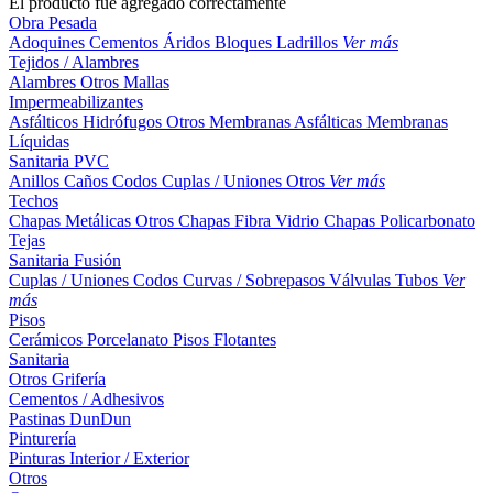
El producto fue agregado correctamente
Obra Pesada
Adoquines
Cementos
Áridos
Bloques
Ladrillos
Ver más
Tejidos / Alambres
Alambres
Otros
Mallas
Impermeabilizantes
Asfálticos
Hidrófugos
Otros
Membranas Asfálticas
Membranas
Líquidas
Sanitaria PVC
Anillos
Caños
Codos
Cuplas / Uniones
Otros
Ver más
Techos
Chapas Metálicas
Otros
Chapas Fibra Vidrio
Chapas Policarbonato
Tejas
Sanitaria Fusión
Cuplas / Uniones
Codos
Curvas / Sobrepasos
Válvulas
Tubos
Ver
más
Pisos
Cerámicos
Porcelanato
Pisos Flotantes
Sanitaria
Otros
Grifería
Cementos / Adhesivos
Pastinas
DunDun
Pinturería
Pinturas Interior / Exterior
Otros