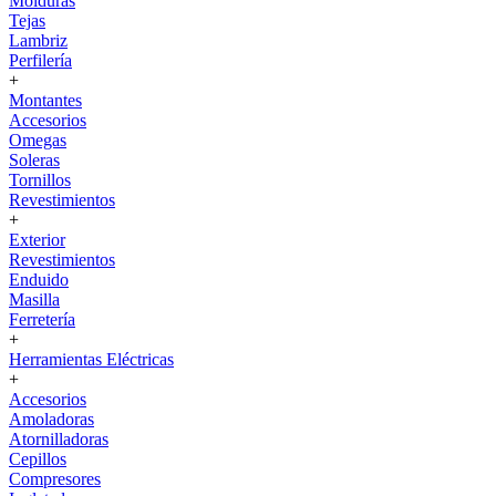
Molduras
Tejas
Lambriz
Perfilería
+
Montantes
Accesorios
Omegas
Soleras
Tornillos
Revestimientos
+
Exterior
Revestimientos
Enduido
Masilla
Ferretería
+
Herramientas Eléctricas
+
Accesorios
Amoladoras
Atornilladoras
Cepillos
Compresores