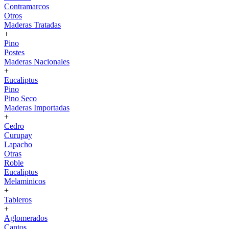
Contramarcos
Otros
Maderas Tratadas
+
Pino
Postes
Maderas Nacionales
+
Eucaliptus
Pino
Pino Seco
Maderas Importadas
+
Cedro
Curupay
Lapacho
Otras
Roble
Eucaliptus
Melaminicos
+
Tableros
+
Aglomerados
Cantos