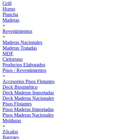
Grill
Horno
Plancha
Maderas
+
Revestimientos
+
Maderas Nacionales
Maderas Tratadas
MDF
Cielorraso
Productos Elaborados
Pisos / Revestimientos
+
Accesorios Pisos Flotantes
Deck Biosintético
Deck Maderas Importadas
Deck Maderas Nacionales
Pisos Flotantes
Pisos Maderas Importadas
Pisos Maderas Nacionales
Molduras
+
Zócalos
Barrotes