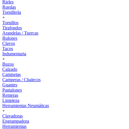
Rieles
Ruedas
Tornillería
+
Tornillos
Tirafondos
Arandelas / Tuercas
Bulones
Clavos
Tacos
Indumentaria
+
Buzos
Calzado
Camisetas
Camperas / Chalecos
Guantes
Pantalones
Remeras
Limpieza
Herramientas Neumáticas
+
Clavadoras
Engrampadora
Herramientas