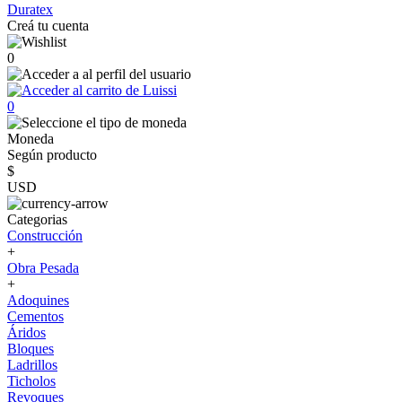
Duratex
Creá tu cuenta
0
0
Moneda
Según producto
$
USD
Categorias
Construcción
+
Obra Pesada
+
Adoquines
Cementos
Áridos
Bloques
Ladrillos
Ticholos
Revoques