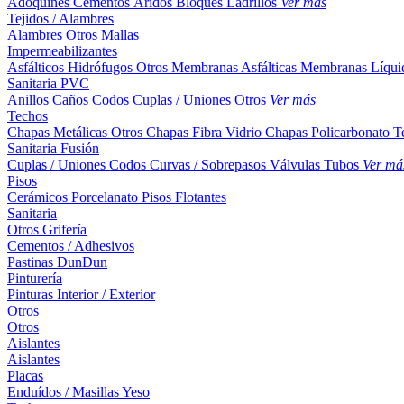
Adoquines
Cementos
Áridos
Bloques
Ladrillos
Ver más
Tejidos / Alambres
Alambres
Otros
Mallas
Impermeabilizantes
Asfálticos
Hidrófugos
Otros
Membranas Asfálticas
Membranas Líqui
Sanitaria PVC
Anillos
Caños
Codos
Cuplas / Uniones
Otros
Ver más
Techos
Chapas Metálicas
Otros
Chapas Fibra Vidrio
Chapas Policarbonato
T
Sanitaria Fusión
Cuplas / Uniones
Codos
Curvas / Sobrepasos
Válvulas
Tubos
Ver má
Pisos
Cerámicos
Porcelanato
Pisos Flotantes
Sanitaria
Otros
Grifería
Cementos / Adhesivos
Pastinas
DunDun
Pinturería
Pinturas Interior / Exterior
Otros
Otros
Aislantes
Aislantes
Placas
Enduídos / Masillas
Yeso