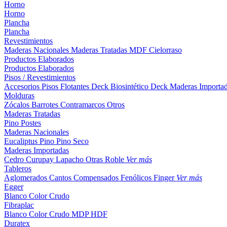
Horno
Horno
Plancha
Plancha
Revestimientos
Maderas Nacionales
Maderas Tratadas
MDF
Cielorraso
Productos Elaborados
Productos Elaborados
Pisos / Revestimientos
Accesorios Pisos Flotantes
Deck Biosintético
Deck Maderas Importa
Molduras
Zócalos
Barrotes
Contramarcos
Otros
Maderas Tratadas
Pino
Postes
Maderas Nacionales
Eucaliptus
Pino
Pino Seco
Maderas Importadas
Cedro
Curupay
Lapacho
Otras
Roble
Ver más
Tableros
Aglomerados
Cantos
Compensados
Fenólicos
Finger
Ver más
Egger
Blanco
Color
Crudo
Fibraplac
Blanco
Color
Crudo
MDP
HDF
Duratex