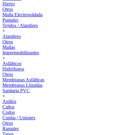
Hierro
Otros
Malla Electrosoldada
Puntales
Tejidos / Alambres
+
Alambres
Otros
Mallas
Impermeabilizantes
+
Asfálticos
Hidrófugos
Otros
Membranas Asfálticas
Membranas Líquidas
Sanitaria PVC
+
Anillos
Caños
Codos
Cuplas / Uniones
Otros
Ramales
Tapas