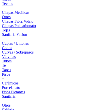
Techos
+
Chapas Metálicas
Otros
Chapas Fibra Vidrio
Chapas Policarbonato
Tejas
Sanitaria Fusión
+
Cuplas / Uniones
Codos
Curvas / Sobrepasos
Válvulas
Tubos
Te
Tapas
Pisos
+
Cerámicos
Porcelanato
Pisos Flotantes
Sanitaria
+
Otros
Grifería