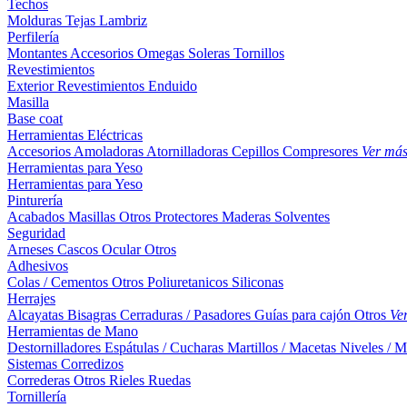
Techos
Molduras
Tejas
Lambriz
Perfilería
Montantes
Accesorios
Omegas
Soleras
Tornillos
Revestimientos
Exterior
Revestimientos
Enduido
Masilla
Base coat
Herramientas Eléctricas
Accesorios
Amoladoras
Atornilladoras
Cepillos
Compresores
Ver má
Herramientas para Yeso
Herramientas para Yeso
Pinturería
Acabados
Masillas
Otros
Protectores Maderas
Solventes
Seguridad
Arneses
Cascos
Ocular
Otros
Adhesivos
Colas / Cementos
Otros
Poliuretanicos
Siliconas
Herrajes
Alcayatas
Bisagras
Cerraduras / Pasadores
Guías para cajón
Otros
Ve
Herramientas de Mano
Destornilladores
Espátulas / Cucharas
Martillos / Macetas
Niveles / M
Sistemas Corredizos
Correderas
Otros
Rieles
Ruedas
Tornillería