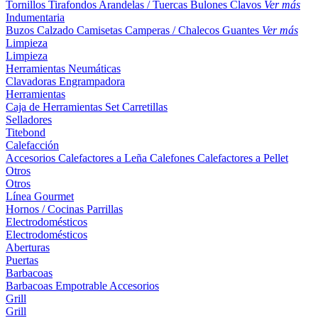
Tornillos
Tirafondos
Arandelas / Tuercas
Bulones
Clavos
Ver más
Indumentaria
Buzos
Calzado
Camisetas
Camperas / Chalecos
Guantes
Ver más
Limpieza
Limpieza
Herramientas Neumáticas
Clavadoras
Engrampadora
Herramientas
Caja de Herramientas
Set
Carretillas
Selladores
Titebond
Calefacción
Accesorios
Calefactores a Leña
Calefones
Calefactores a Pellet
Otros
Otros
Línea Gourmet
Hornos / Cocinas
Parrillas
Electrodomésticos
Electrodomésticos
Aberturas
Puertas
Barbacoas
Barbacoas
Empotrable
Accesorios
Grill
Grill