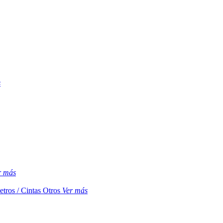
s
r más
etros / Cintas
Otros
Ver más