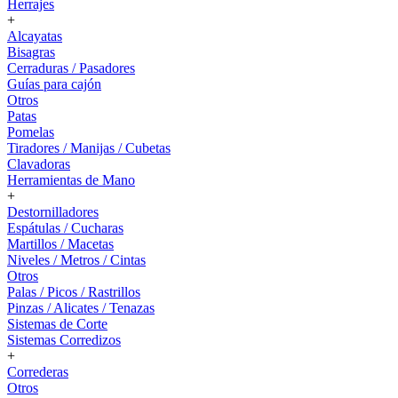
Herrajes
+
Alcayatas
Bisagras
Cerraduras / Pasadores
Guías para cajón
Otros
Patas
Pomelas
Tiradores / Manijas / Cubetas
Clavadoras
Herramientas de Mano
+
Destornilladores
Espátulas / Cucharas
Martillos / Macetas
Niveles / Metros / Cintas
Otros
Palas / Picos / Rastrillos
Pinzas / Alicates / Tenazas
Sistemas de Corte
Sistemas Corredizos
+
Correderas
Otros