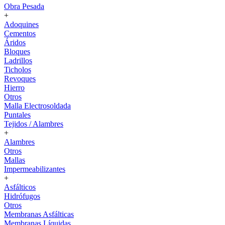
Obra Pesada
+
Adoquines
Cementos
Áridos
Bloques
Ladrillos
Ticholos
Revoques
Hierro
Otros
Malla Electrosoldada
Puntales
Tejidos / Alambres
+
Alambres
Otros
Mallas
Impermeabilizantes
+
Asfálticos
Hidrófugos
Otros
Membranas Asfálticas
Membranas Líquidas