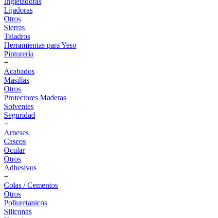
Ingletadoras
Lijadoras
Otros
Sierras
Taladros
Herramientas para Yeso
Pinturería
+
Acabados
Masillas
Otros
Protectores Maderas
Solventes
Seguridad
+
Arneses
Cascos
Ocular
Otros
Adhesivos
+
Colas / Cementos
Otros
Poliuretanicos
Siliconas