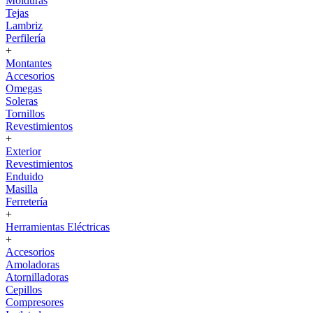
Molduras
Tejas
Lambriz
Perfilería
+
Montantes
Accesorios
Omegas
Soleras
Tornillos
Revestimientos
+
Exterior
Revestimientos
Enduido
Masilla
Ferretería
+
Herramientas Eléctricas
+
Accesorios
Amoladoras
Atornilladoras
Cepillos
Compresores