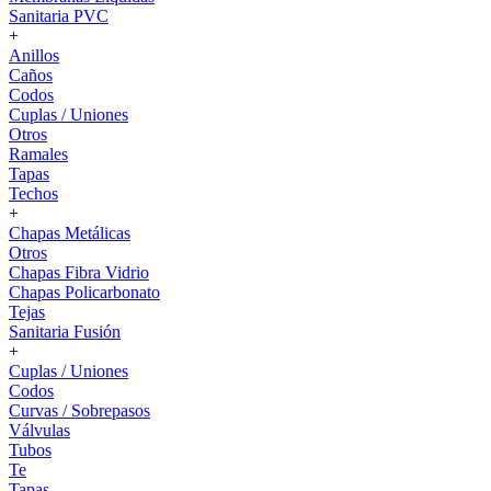
Sanitaria PVC
+
Anillos
Caños
Codos
Cuplas / Uniones
Otros
Ramales
Tapas
Techos
+
Chapas Metálicas
Otros
Chapas Fibra Vidrio
Chapas Policarbonato
Tejas
Sanitaria Fusión
+
Cuplas / Uniones
Codos
Curvas / Sobrepasos
Válvulas
Tubos
Te
Tapas