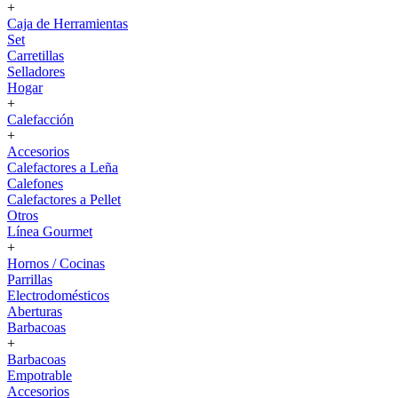
+
Caja de Herramientas
Set
Carretillas
Selladores
Hogar
+
Calefacción
+
Accesorios
Calefactores a Leña
Calefones
Calefactores a Pellet
Otros
Línea Gourmet
+
Hornos / Cocinas
Parrillas
Electrodomésticos
Aberturas
Barbacoas
+
Barbacoas
Empotrable
Accesorios