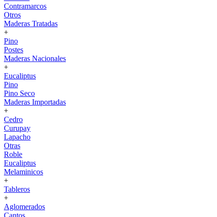
Contramarcos
Otros
Maderas Tratadas
+
Pino
Postes
Maderas Nacionales
+
Eucaliptus
Pino
Pino Seco
Maderas Importadas
+
Cedro
Curupay
Lapacho
Otras
Roble
Eucaliptus
Melaminicos
+
Tableros
+
Aglomerados
Cantos