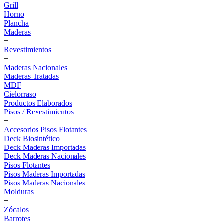
Grill
Horno
Plancha
Maderas
+
Revestimientos
+
Maderas Nacionales
Maderas Tratadas
MDF
Cielorraso
Productos Elaborados
Pisos / Revestimientos
+
Accesorios Pisos Flotantes
Deck Biosintético
Deck Maderas Importadas
Deck Maderas Nacionales
Pisos Flotantes
Pisos Maderas Importadas
Pisos Maderas Nacionales
Molduras
+
Zócalos
Barrotes