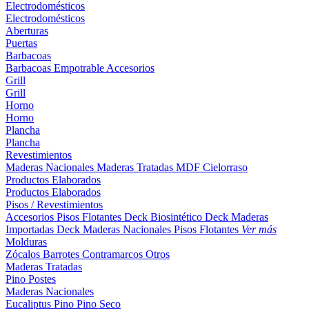
Electrodomésticos
Electrodomésticos
Aberturas
Puertas
Barbacoas
Barbacoas
Empotrable
Accesorios
Grill
Grill
Horno
Horno
Plancha
Plancha
Revestimientos
Maderas Nacionales
Maderas Tratadas
MDF
Cielorraso
Productos Elaborados
Productos Elaborados
Pisos / Revestimientos
Accesorios Pisos Flotantes
Deck Biosintético
Deck Maderas
Importadas
Deck Maderas Nacionales
Pisos Flotantes
Ver más
Molduras
Zócalos
Barrotes
Contramarcos
Otros
Maderas Tratadas
Pino
Postes
Maderas Nacionales
Eucaliptus
Pino
Pino Seco