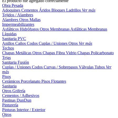
El producto fue agregado correctamente
Obra Pesada
Adoquines
Cementos
Áridos
Bloques
Ladrillos
Ver más
Tejidos / Alambres
Alambres
Otros
Mallas
Impermeabilizantes
Asfálticos
Hidrófugos
Otros
Membranas Asfálticas
Membranas
Líquidas
Sanitaria PVC
Anillos
Caños
Codos
Cuplas / Uniones
Otros
Ver más
Techos
Chapas Metálicas
Otros
Chapas Fibra Vidrio
Chapas Policarbonato
Tejas
Sanitaria Fusión
Cuplas / Uniones
Codos
Curvas / Sobrepasos
Válvulas
Tubos
Ver
más
Pisos
Cerámicos
Porcelanato
Pisos Flotantes
Sanitaria
Otros
Grifería
Cementos / Adhesivos
Pastinas
DunDun
Pinturería
Pinturas Interior / Exterior
Otros