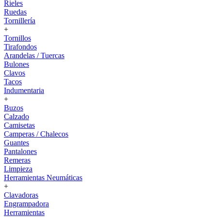
Rieles
Ruedas
Tornillería
+
Tornillos
Tirafondos
Arandelas / Tuercas
Bulones
Clavos
Tacos
Indumentaria
+
Buzos
Calzado
Camisetas
Camperas / Chalecos
Guantes
Pantalones
Remeras
Limpieza
Herramientas Neumáticas
+
Clavadoras
Engrampadora
Herramientas