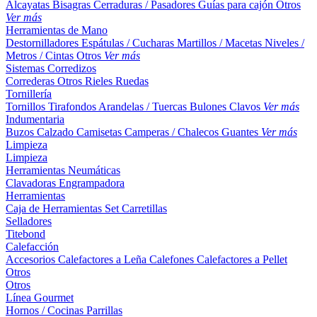
Alcayatas
Bisagras
Cerraduras / Pasadores
Guías para cajón
Otros
Ver más
Herramientas de Mano
Destornilladores
Espátulas / Cucharas
Martillos / Macetas
Niveles /
Metros / Cintas
Otros
Ver más
Sistemas Corredizos
Correderas
Otros
Rieles
Ruedas
Tornillería
Tornillos
Tirafondos
Arandelas / Tuercas
Bulones
Clavos
Ver más
Indumentaria
Buzos
Calzado
Camisetas
Camperas / Chalecos
Guantes
Ver más
Limpieza
Limpieza
Herramientas Neumáticas
Clavadoras
Engrampadora
Herramientas
Caja de Herramientas
Set
Carretillas
Selladores
Titebond
Calefacción
Accesorios
Calefactores a Leña
Calefones
Calefactores a Pellet
Otros
Otros
Línea Gourmet
Hornos / Cocinas
Parrillas