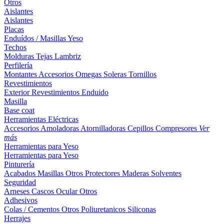
Otros
Aislantes
Aislantes
Placas
Enduídos / Masillas
Yeso
Techos
Molduras
Tejas
Lambriz
Perfilería
Montantes
Accesorios
Omegas
Soleras
Tornillos
Revestimientos
Exterior
Revestimientos
Enduido
Masilla
Base coat
Herramientas Eléctricas
Accesorios
Amoladoras
Atornilladoras
Cepillos
Compresores
Ver
más
Herramientas para Yeso
Herramientas para Yeso
Pinturería
Acabados
Masillas
Otros
Protectores Maderas
Solventes
Seguridad
Arneses
Cascos
Ocular
Otros
Adhesivos
Colas / Cementos
Otros
Poliuretanicos
Siliconas
Herrajes