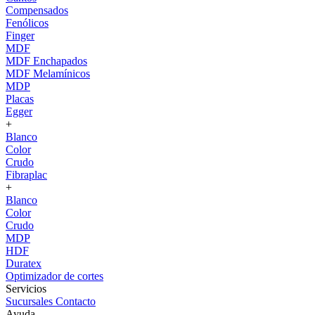
Compensados
Fenólicos
Finger
MDF
MDF Enchapados
MDF Melamínicos
MDP
Placas
Egger
+
Blanco
Color
Crudo
Fibraplac
+
Blanco
Color
Crudo
MDP
HDF
Duratex
Optimizador de cortes
Servicios
Sucursales
Contacto
Ayuda