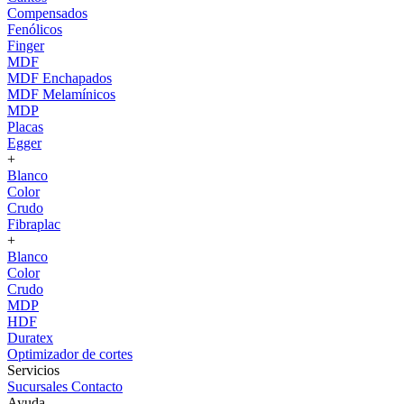
Compensados
Fenólicos
Finger
MDF
MDF Enchapados
MDF Melamínicos
MDP
Placas
Egger
+
Blanco
Color
Crudo
Fibraplac
+
Blanco
Color
Crudo
MDP
HDF
Duratex
Optimizador de cortes
Servicios
Sucursales
Contacto
Ayuda