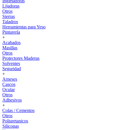
Ingletadoras
Lijadoras
Otros
Sierras
Taladros
Herramientas para Yeso
Pinturería
+
Acabados
Masillas
Otros
Protectores Maderas
Solventes
Seguridad
+
Arneses
Cascos
Ocular
Otros
Adhesivos
+
Colas / Cementos
Otros
Poliuretanicos
Siliconas