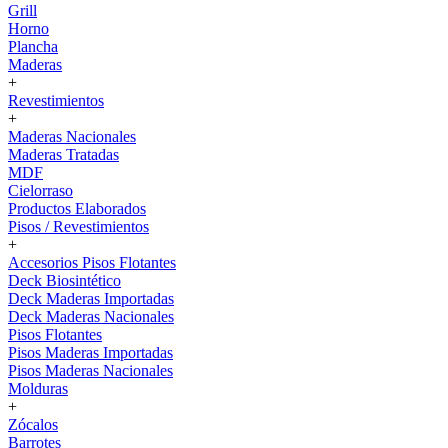
Grill
Horno
Plancha
Maderas
+
Revestimientos
+
Maderas Nacionales
Maderas Tratadas
MDF
Cielorraso
Productos Elaborados
Pisos / Revestimientos
+
Accesorios Pisos Flotantes
Deck Biosintético
Deck Maderas Importadas
Deck Maderas Nacionales
Pisos Flotantes
Pisos Maderas Importadas
Pisos Maderas Nacionales
Molduras
+
Zócalos
Barrotes