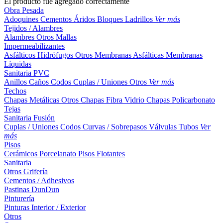
El producto fue agregado correctamente
Obra Pesada
Adoquines
Cementos
Áridos
Bloques
Ladrillos
Ver más
Tejidos / Alambres
Alambres
Otros
Mallas
Impermeabilizantes
Asfálticos
Hidrófugos
Otros
Membranas Asfálticas
Membranas
Líquidas
Sanitaria PVC
Anillos
Caños
Codos
Cuplas / Uniones
Otros
Ver más
Techos
Chapas Metálicas
Otros
Chapas Fibra Vidrio
Chapas Policarbonato
Tejas
Sanitaria Fusión
Cuplas / Uniones
Codos
Curvas / Sobrepasos
Válvulas
Tubos
Ver
más
Pisos
Cerámicos
Porcelanato
Pisos Flotantes
Sanitaria
Otros
Grifería
Cementos / Adhesivos
Pastinas
DunDun
Pinturería
Pinturas Interior / Exterior
Otros