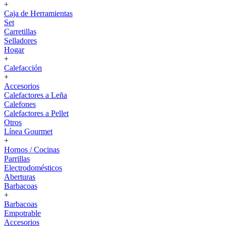
+
Caja de Herramientas
Set
Carretillas
Selladores
Hogar
+
Calefacción
+
Accesorios
Calefactores a Leña
Calefones
Calefactores a Pellet
Otros
Línea Gourmet
+
Hornos / Cocinas
Parrillas
Electrodomésticos
Aberturas
Barbacoas
+
Barbacoas
Empotrable
Accesorios