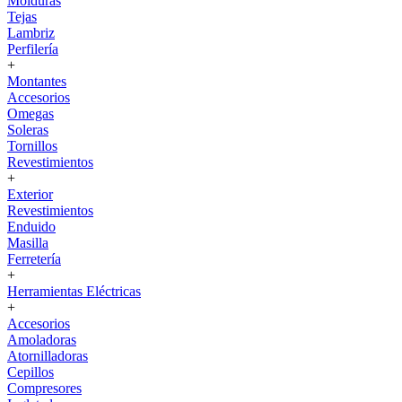
Molduras
Tejas
Lambriz
Perfilería
+
Montantes
Accesorios
Omegas
Soleras
Tornillos
Revestimientos
+
Exterior
Revestimientos
Enduido
Masilla
Ferretería
+
Herramientas Eléctricas
+
Accesorios
Amoladoras
Atornilladoras
Cepillos
Compresores