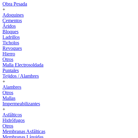
Obra Pesada
+
Adoquines
Cementos
Áridos
Bloques
Ladrillos
Ticholos
Revoques
Hierro
Otros
Malla Electrosoldada
Puntales
Tejidos / Alambres
+
Alambres
Otros
Mallas
Impermeabilizantes
+
Asfálticos
Hidrófugos
Otros
Membranas Asfálticas
Membranas Líquidas