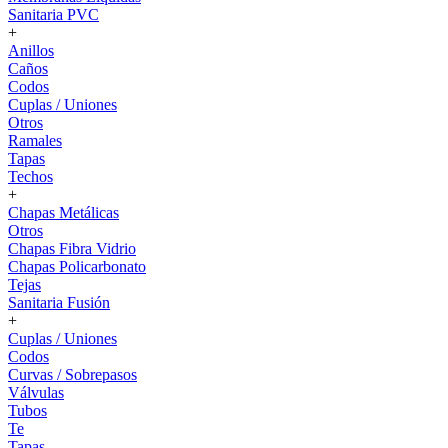
Sanitaria PVC
+
Anillos
Caños
Codos
Cuplas / Uniones
Otros
Ramales
Tapas
Techos
+
Chapas Metálicas
Otros
Chapas Fibra Vidrio
Chapas Policarbonato
Tejas
Sanitaria Fusión
+
Cuplas / Uniones
Codos
Curvas / Sobrepasos
Válvulas
Tubos
Te
Tapas