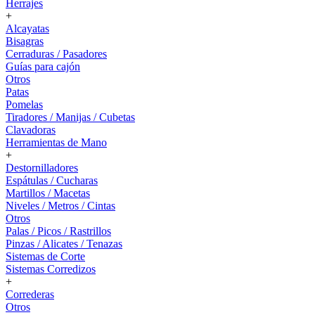
Herrajes
+
Alcayatas
Bisagras
Cerraduras / Pasadores
Guías para cajón
Otros
Patas
Pomelas
Tiradores / Manijas / Cubetas
Clavadoras
Herramientas de Mano
+
Destornilladores
Espátulas / Cucharas
Martillos / Macetas
Niveles / Metros / Cintas
Otros
Palas / Picos / Rastrillos
Pinzas / Alicates / Tenazas
Sistemas de Corte
Sistemas Corredizos
+
Correderas
Otros