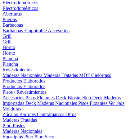
Electrodomésticos
Electrodomésticos
Aberturas
Puertas
Barbacoas
Barbacoas
Empotrable
Accesorios
Grill
Grill
Horno
Horno
Plancha
Plancha
Revestimientos
Maderas Nacionales
Maderas Tratadas
MDF
Cielorraso
Productos Elaborados
Productos Elaborados
Pisos / Revestimientos
Accesorios Pisos Flotantes
Deck Biosintético
Deck Maderas
Importadas
Deck Maderas Nacionales
Pisos Flotantes
Ver más
Molduras
Zócalos
Barrotes
Contramarcos
Otros
Maderas Tratadas
Pino
Postes
Maderas Nacionales
Eucaliptus
Pino
Pino Seco