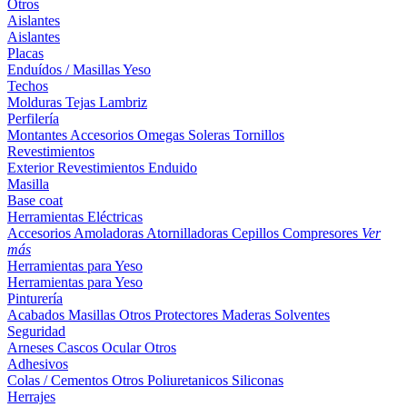
Otros
Aislantes
Aislantes
Placas
Enduídos / Masillas
Yeso
Techos
Molduras
Tejas
Lambriz
Perfilería
Montantes
Accesorios
Omegas
Soleras
Tornillos
Revestimientos
Exterior
Revestimientos
Enduido
Masilla
Base coat
Herramientas Eléctricas
Accesorios
Amoladoras
Atornilladoras
Cepillos
Compresores
Ver
más
Herramientas para Yeso
Herramientas para Yeso
Pinturería
Acabados
Masillas
Otros
Protectores Maderas
Solventes
Seguridad
Arneses
Cascos
Ocular
Otros
Adhesivos
Colas / Cementos
Otros
Poliuretanicos
Siliconas
Herrajes