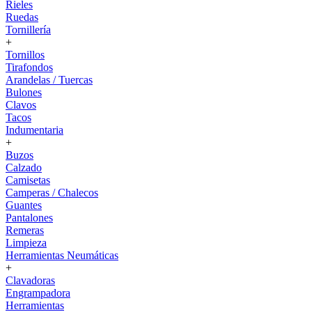
Rieles
Ruedas
Tornillería
+
Tornillos
Tirafondos
Arandelas / Tuercas
Bulones
Clavos
Tacos
Indumentaria
+
Buzos
Calzado
Camisetas
Camperas / Chalecos
Guantes
Pantalones
Remeras
Limpieza
Herramientas Neumáticas
+
Clavadoras
Engrampadora
Herramientas