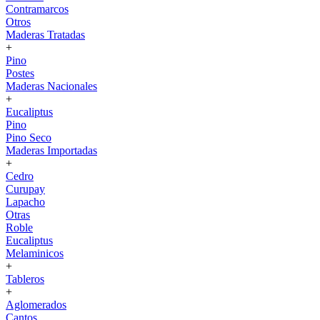
Contramarcos
Otros
Maderas Tratadas
+
Pino
Postes
Maderas Nacionales
+
Eucaliptus
Pino
Pino Seco
Maderas Importadas
+
Cedro
Curupay
Lapacho
Otras
Roble
Eucaliptus
Melaminicos
+
Tableros
+
Aglomerados
Cantos