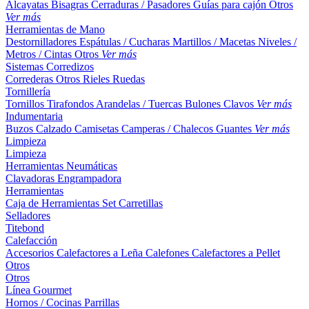
Alcayatas
Bisagras
Cerraduras / Pasadores
Guías para cajón
Otros
Ver más
Herramientas de Mano
Destornilladores
Espátulas / Cucharas
Martillos / Macetas
Niveles /
Metros / Cintas
Otros
Ver más
Sistemas Corredizos
Correderas
Otros
Rieles
Ruedas
Tornillería
Tornillos
Tirafondos
Arandelas / Tuercas
Bulones
Clavos
Ver más
Indumentaria
Buzos
Calzado
Camisetas
Camperas / Chalecos
Guantes
Ver más
Limpieza
Limpieza
Herramientas Neumáticas
Clavadoras
Engrampadora
Herramientas
Caja de Herramientas
Set
Carretillas
Selladores
Titebond
Calefacción
Accesorios
Calefactores a Leña
Calefones
Calefactores a Pellet
Otros
Otros
Línea Gourmet
Hornos / Cocinas
Parrillas