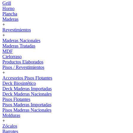
Grill
Horno
Plancha
Maderas
+
Revestimientos
+
Maderas Nacionales
Maderas Tratadas
MDF
Cielorraso
Productos Elaborados
Pisos / Revestimientos
+
Accesorios Pisos Flotantes
Deck Biosintético
Deck Maderas Importadas
Deck Maderas Nacionales
Pisos Flotantes
Pisos Maderas Importadas
Pisos Maderas Nacionales
Molduras
+
Zócalos
Barrotes