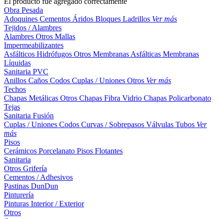
El producto fue agregado correctamente
Obra Pesada
Adoquines
Cementos
Áridos
Bloques
Ladrillos
Ver más
Tejidos / Alambres
Alambres
Otros
Mallas
Impermeabilizantes
Asfálticos
Hidrófugos
Otros
Membranas Asfálticas
Membranas
Líquidas
Sanitaria PVC
Anillos
Caños
Codos
Cuplas / Uniones
Otros
Ver más
Techos
Chapas Metálicas
Otros
Chapas Fibra Vidrio
Chapas Policarbonato
Tejas
Sanitaria Fusión
Cuplas / Uniones
Codos
Curvas / Sobrepasos
Válvulas
Tubos
Ver
más
Pisos
Cerámicos
Porcelanato
Pisos Flotantes
Sanitaria
Otros
Grifería
Cementos / Adhesivos
Pastinas
DunDun
Pinturería
Pinturas Interior / Exterior
Otros