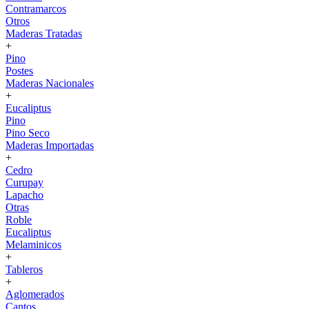
Contramarcos
Otros
Maderas Tratadas
+
Pino
Postes
Maderas Nacionales
+
Eucaliptus
Pino
Pino Seco
Maderas Importadas
+
Cedro
Curupay
Lapacho
Otras
Roble
Eucaliptus
Melaminicos
+
Tableros
+
Aglomerados
Cantos