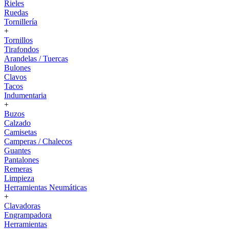
Rieles
Ruedas
Tornillería
+
Tornillos
Tirafondos
Arandelas / Tuercas
Bulones
Clavos
Tacos
Indumentaria
+
Buzos
Calzado
Camisetas
Camperas / Chalecos
Guantes
Pantalones
Remeras
Limpieza
Herramientas Neumáticas
+
Clavadoras
Engrampadora
Herramientas