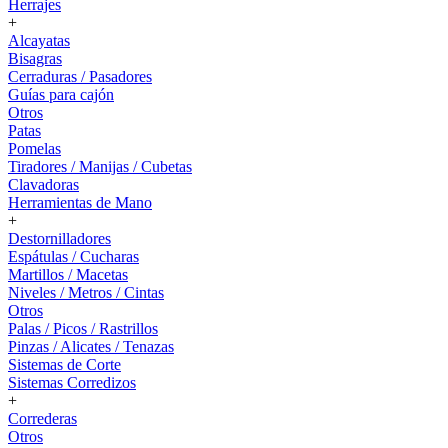
Herrajes
+
Alcayatas
Bisagras
Cerraduras / Pasadores
Guías para cajón
Otros
Patas
Pomelas
Tiradores / Manijas / Cubetas
Clavadoras
Herramientas de Mano
+
Destornilladores
Espátulas / Cucharas
Martillos / Macetas
Niveles / Metros / Cintas
Otros
Palas / Picos / Rastrillos
Pinzas / Alicates / Tenazas
Sistemas de Corte
Sistemas Corredizos
+
Correderas
Otros