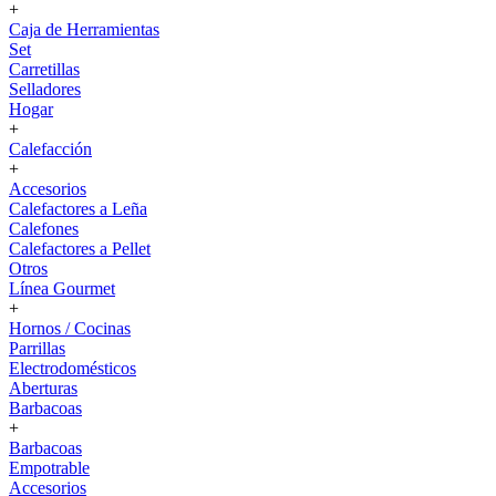
+
Caja de Herramientas
Set
Carretillas
Selladores
Hogar
+
Calefacción
+
Accesorios
Calefactores a Leña
Calefones
Calefactores a Pellet
Otros
Línea Gourmet
+
Hornos / Cocinas
Parrillas
Electrodomésticos
Aberturas
Barbacoas
+
Barbacoas
Empotrable
Accesorios