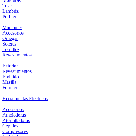
Molduras
Tejas
Lambriz
Perfilería
+
Montantes
Accesorios
Omegas
Soleras
Tornillos
Revestimientos
+
Exterior
Revestimientos
Enduido
Masilla
Ferretería
+
Herramientas Eléctricas
+
Accesorios
Amoladoras
Atornilladoras
Cepillos
Compresores