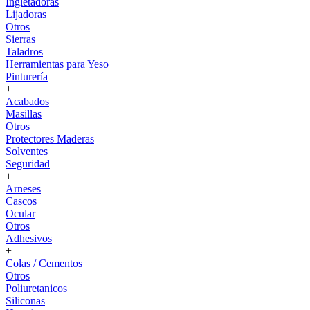
Ingletadoras
Lijadoras
Otros
Sierras
Taladros
Herramientas para Yeso
Pinturería
+
Acabados
Masillas
Otros
Protectores Maderas
Solventes
Seguridad
+
Arneses
Cascos
Ocular
Otros
Adhesivos
+
Colas / Cementos
Otros
Poliuretanicos
Siliconas