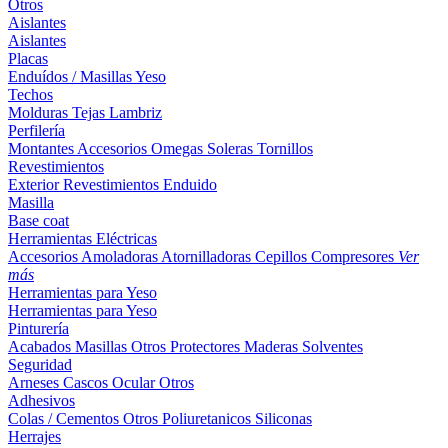
Otros
Aislantes
Aislantes
Placas
Enduídos / Masillas
Yeso
Techos
Molduras
Tejas
Lambriz
Perfilería
Montantes
Accesorios
Omegas
Soleras
Tornillos
Revestimientos
Exterior
Revestimientos
Enduido
Masilla
Base coat
Herramientas Eléctricas
Accesorios
Amoladoras
Atornilladoras
Cepillos
Compresores
Ver
más
Herramientas para Yeso
Herramientas para Yeso
Pinturería
Acabados
Masillas
Otros
Protectores Maderas
Solventes
Seguridad
Arneses
Cascos
Ocular
Otros
Adhesivos
Colas / Cementos
Otros
Poliuretanicos
Siliconas
Herrajes