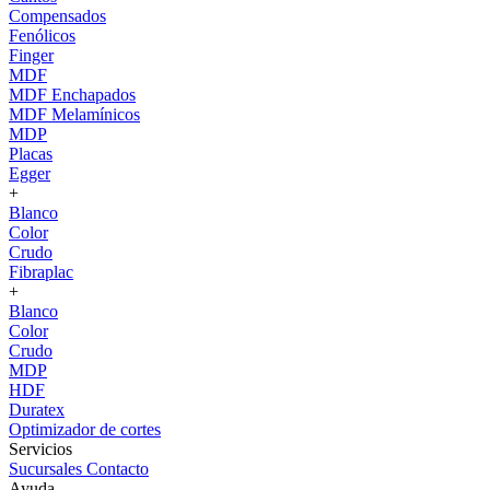
Compensados
Fenólicos
Finger
MDF
MDF Enchapados
MDF Melamínicos
MDP
Placas
Egger
+
Blanco
Color
Crudo
Fibraplac
+
Blanco
Color
Crudo
MDP
HDF
Duratex
Optimizador de cortes
Servicios
Sucursales
Contacto
Ayuda