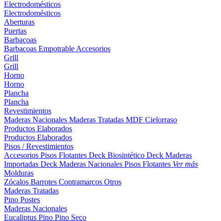
Electrodomésticos
Electrodomésticos
Aberturas
Puertas
Barbacoas
Barbacoas
Empotrable
Accesorios
Grill
Grill
Horno
Horno
Plancha
Plancha
Revestimientos
Maderas Nacionales
Maderas Tratadas
MDF
Cielorraso
Productos Elaborados
Productos Elaborados
Pisos / Revestimientos
Accesorios Pisos Flotantes
Deck Biosintético
Deck Maderas
Importadas
Deck Maderas Nacionales
Pisos Flotantes
Ver más
Molduras
Zócalos
Barrotes
Contramarcos
Otros
Maderas Tratadas
Pino
Postes
Maderas Nacionales
Eucaliptus
Pino
Pino Seco