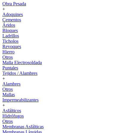
Obra Pesada
+
Adoquines
Cementos
Áridos
Bloques
Ladrillos
Ticholos
Revoques
Hierro
Otros
Malla Electrosoldada
Puntales
Tejidos / Alambres
+
Alambres
Otros
Mallas
Impermeabilizantes
+
Asfálticos
Hidrófugos
Otros
Membranas Asfálticas
Membranas Líquidas