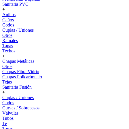
Sanitaria PVC
+
Anillos
Caños
Codos
Cuplas / Uniones
Otros
Ramales
Tapas
Techos
+
Chapas Metálicas
Otros
Chapas Fibra Vidrio
Chapas Policarbonato
Tejas
Sanitaria Fusión
+
Cuplas / Uniones
Codos
Curvas / Sobrepasos
Válvulas
Tubos
Te
Tapas