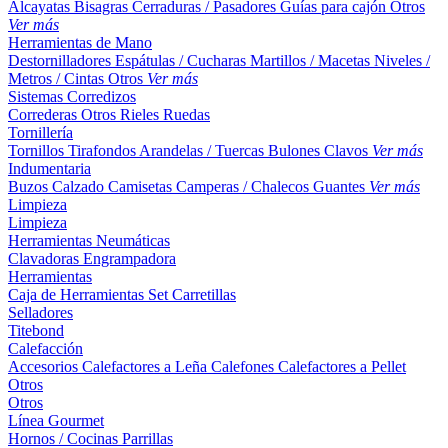
Alcayatas
Bisagras
Cerraduras / Pasadores
Guías para cajón
Otros
Ver más
Herramientas de Mano
Destornilladores
Espátulas / Cucharas
Martillos / Macetas
Niveles /
Metros / Cintas
Otros
Ver más
Sistemas Corredizos
Correderas
Otros
Rieles
Ruedas
Tornillería
Tornillos
Tirafondos
Arandelas / Tuercas
Bulones
Clavos
Ver más
Indumentaria
Buzos
Calzado
Camisetas
Camperas / Chalecos
Guantes
Ver más
Limpieza
Limpieza
Herramientas Neumáticas
Clavadoras
Engrampadora
Herramientas
Caja de Herramientas
Set
Carretillas
Selladores
Titebond
Calefacción
Accesorios
Calefactores a Leña
Calefones
Calefactores a Pellet
Otros
Otros
Línea Gourmet
Hornos / Cocinas
Parrillas